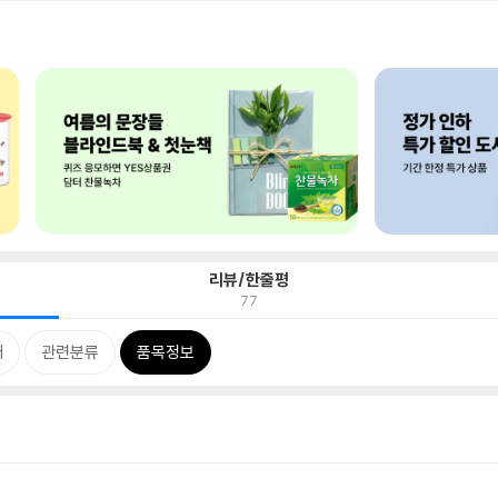
리뷰/한줄평
77
개
관련분류
품목정보