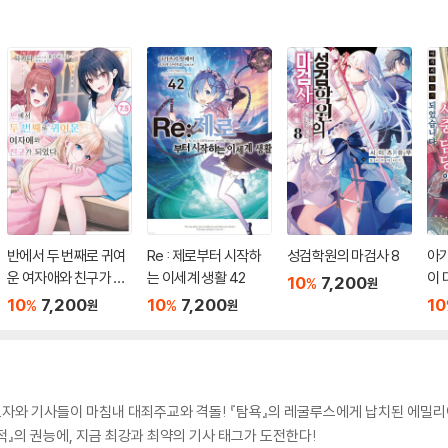
반에서 두 번째로 귀여
Re : 제로부터 시작하
성검학원의 마검사 8
아
운 여자애와 친구가 되
는 이세계 생활 42
이 
10
7,200
%
원
었다 7.5
서 
10
7,200
10
7,200
10
%
%
원
원
활력
는 
니다
자와 기사들이 마침내 대죄주교와 격돌! 『탐욕』의 레굴루스에게 납치된 에밀리
』의 권능에, 지금 최강과 최약의 기사 태그가 도전한다!