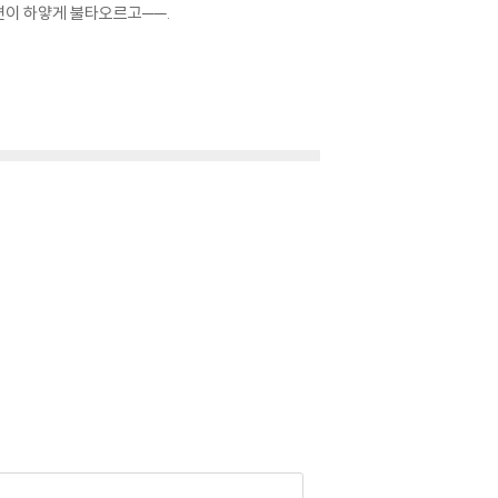
 수면이 하얗게 불타오르고──.