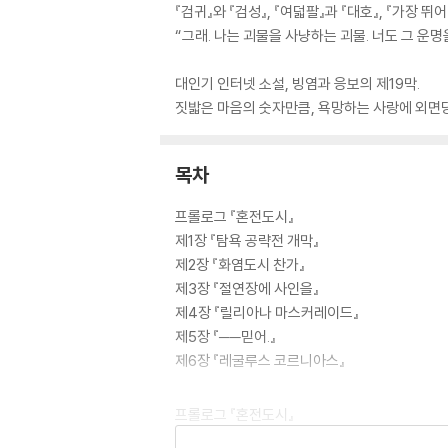
『검귀』와 『검성』, 『여덟팔』과 『대호』, 『가장
“그래. 나는 괴물을 사냥하는 괴물. 너도 그 운명
대인기 인터넷 소설, 빙염과 응보의 제19막.
짓밟은 마음의 숫자만큼, 욕망하는 사랑에 외면
목차
프롤로그 『혼전도시』
제1장 『탐욕 공략전 개막』
제2장 『화염도시 찬가』
제3장 『절연장에 사인을』
제4장 『릴리아나 마스커레이드』
제5장 『──믿어.』
제6장 『레굴루스 코르니아스』
프롤로그 『혼전도시』
제1장 『탐욕 공략전 개막』