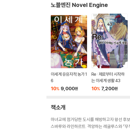
노블엔진 Novel Engine
이세계 유유자적 농가 1
Re : 제로부터 시작하
6
는 이세계 생활 43
10
9,000
10
7,200
%
%
원
원
책소개
마녀교에 점거당한 도시를 해방하고자 왕선 후보
스바루와 라인하르트. 격앙하는 레굴루스와 『무적