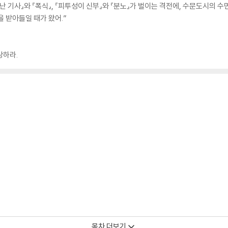
 뛰어난 기사』와 『폭식』, 『피투성이 신부』와 『분노』가 벌이는 격전에, 수문도시의
을 받아들일 때가 왔어.”
당하라.
목차 더보기