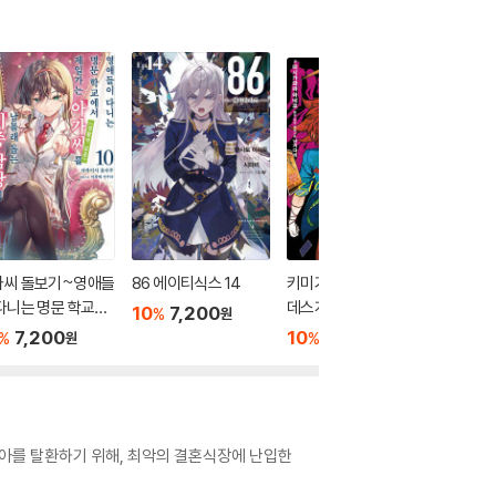
가씨 돌보기~영애들
86 에이티식스 14
키미가시네 ─다수결
리빌드 월
다니는 명문 학교에
데스게임─ SIDE 죠
10
7,200
10
1
%
%
원
제일가는 아가씨(생
7,200
10
9,000
%
%
원
원
 없음)를 남몰래 돕
시중 담당이 되었습
 10
아를 탈환하기 위해, 최악의 결혼식장에 난입한