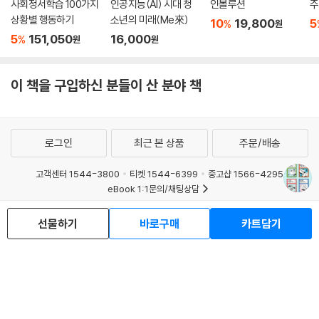
사회정서학습 100가지
인공지능(AI) 시대 청
인볼루션
주
상황별 행동하기
소년의 미래(Me來)
10
19,800
5
%
원
5
151,050
16,000
%
원
원
이 책을 구입하신 분들이 산 분야 책
로그인
최근 본 상품
주문/배송
고객센터 1544-3800
티켓 1544-6399
중고샵 1566-4295
eBook 1:1문의/채팅상담
예스이십사(주) 사업자 정보
선물하기
바로구매
카트담기
이용약관
개인정보처리방침
청소년보호정책
PC버전
회사소개
거래처관계자께
도서홍보
광고
Copyright © YES24 Corp. All Rights Reserved.
MATOM14