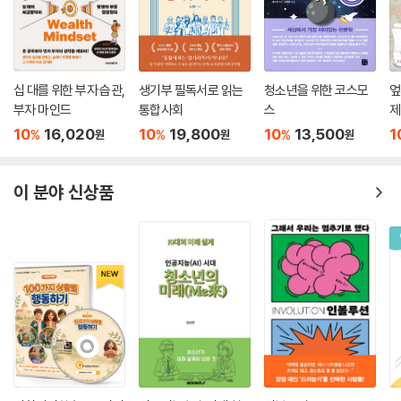
십 대를 위한 부자 습관,
생기부 필독서로 읽는
청소년을 위한 코스모
엎
부자 마인드
통합사회
스
제
10
16,020
10
19,800
10
13,500
1
%
%
%
원
원
원
이 분야 신상품