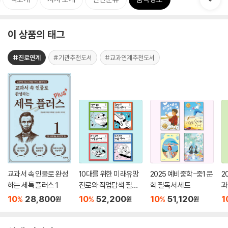
이 상품의 태그
#진로연계
#기관추천도서
#교과연계추천도서
교과서 속 인물로 완성
10대를 위한 미래유망
2025 예비중학-중1 문
2
하는 세특 플러스 1
진로와 직업탐색 필독
학 필독서 세트
과
서 세트
세
10
28,800
10
52,200
10
51,120
1
%
%
%
원
원
원