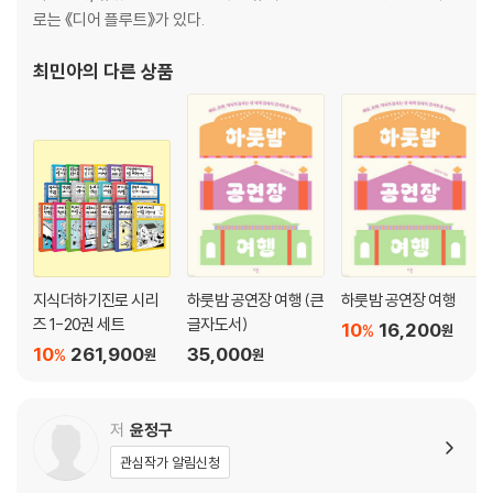
로는 《디어 플루트》가 있다.
최민아
의 다른 상품
지식더하기진로 시리
하룻밤 공연장 여행 (큰
하룻밤 공연장 여행
즈 1-20권 세트
글자도서)
10
16,200
%
원
10
261,900
35,000
%
원
원
저
윤정구
관심작가 알림신청