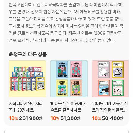
한국교원대학교 컴퓨터교육학과를 졸업하고 동 대학원에서 석사 학
위를 받았다. 정보화 현장 자문위원으로서 에듀테크를 활용한 미래
교육을 고민하고 이를 학교 선생님들과 나누고 있다. 또한 중등 정보
교사로서 정보과학기술이 사회에 미치는 영향을 고려해 학생들이 적
절한 진로를 선택하도록 돕고 있다. 지은 책으로는 『2009 고등학교
정보 교과서』, 『세상의 모든 돈이 사라진다면』(공저) 등이 있다.
윤정구
의 다른 상품
지식더하기진로 시리
10대를 위한 이공계 논
10대를 위한 이공계 진
즈 1-20권 세트
술토론 필독서 세트
로와 직업탐색 필독서
세트
10
261,900
10
51,300
10
50,400
%
%
%
원
원
원