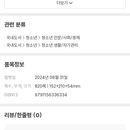
더보기
관련 분류
국내도서
청소년
청소년 인문/사회/경제
국내도서
청소년
청소년 생활/자기관리
품목정보
발행일
2024년 08월 31일
쪽수, 무게, 크기
820쪽 | 152*210*54mm
ISBN13
9791156336334
리뷰/한줄평
0