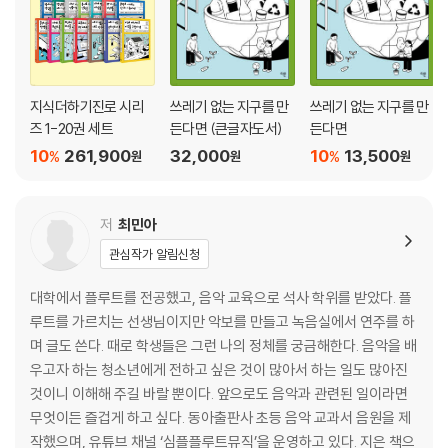
지식더하기진로 시리
쓰레기 없는 지구를 만
쓰레기 없는 지구를 만
즈 1-20권 세트
든다면 (큰글자도서)
든다면
10
261,900
32,000
10
13,500
%
%
원
원
원
저
최민아
관심작가 알림신청
대학에서 플루트를 전공했고, 음악 교육으로 석사 학위를 받았다. 플
루트를 가르치는 선생님이지만 악보를 만들고 녹음실에서 연주를 하
며 글도 쓴다. 때로 학생들은 그런 나의 정체를 궁금해한다. 음악을 배
우고자 하는 청소년에게 전하고 싶은 것이 많아서 하는 일도 많아진
것이니 이해해 주길 바랄 뿐이다. 앞으로도 음악과 관련된 일이라면
무엇이든 즐겁게 하고 싶다. 동아출판사 초등 음악 교과서 음원을 제
작했으며, 유튜브 채널 ‘심플플루트뮤직’을 운영하고 있다. 지은 책으