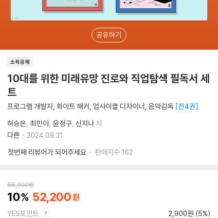
공유하기
소득공제
10대를 위한 미래유망 진로와 직업탐색 필독서 세
트
프로그램 개발자, 화이트 해커, 업사이클 디자이너, 음악감독
전4권
허승은
최민아
윤정구
신지나
저
다른
2024.08.31.
첫번째 리뷰어가 되어주세요
판매지수
162
58,000
원
10
52,200
YES포인트
2,900원 (5%)