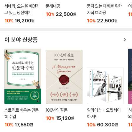
람이 학교에 돈을 기부하고 뉴스에 크게 보도되었다면, 자기 홍보라는 이
세네카, 오늘을 빼앗기
문해내공
품격 있는 대화를 위한
이
기적인 의도와 함께 아이들이 좋은 교육을 받길 진심으로 바라는 이타적
고 있는 당신에게
지식 브리핑
10
22,500
1
%
원
욕구가 함께 작용했을 수 있다. 우리는 이제 베푸는 행위 이면의 이런 복합
10
16,200
10
22,500
%
%
원
원
적 동기를 인정해야 한다. 저자는 자기 평판을 위해 관대함을 베푸는 사람
들을 오히려 대놓고 칭찬하라고 권한다. 그래야 더 많은 사람이 선하게 행
동하도록 설득할 문이 열리기 때문이다.
이 분야 신상품
물론 자선 행위로 자신의 허물을 덮으려는 위선적인 기업가나 정치인처럼
비판적으로 따져 봐야 할 경우도 있다. 그러나 “어떤 행동이 정말로 위선인
지 확실하지 않으면, 일단은 선의로 해석”하라. “뭐가 됐든 베푸는 일은 쉽
지 않다. 그러니 비판할 꼬투리를 찾는 대신 먼저 격려하고, 그다음에 더 나
아질 방법을 함께 고민하는 편이 낫다.” 모든 사람이 타인의 동기에 냉소적
시선을 보내는 세상은 그 자체로 암울해질 것이다.
“오른손이 한 일을 왼손이 알게 하라”
친절에 날개를 다는 법
스토리로 배우는 인문
100년의 질문
일리아스 + 오뒷세이
히
학 수업
아 세트
의
10
15,120
%
원
인간은 기회보다 위험에 더 민감하도록 설계된 까닭에 위협, 분노, 혐오는
10
17,550
10
60,300
1
%
%
원
원
이목을 확 끄는 반면, 진지하고 선량한 이야기는 지루하다. 비행기 추락 사