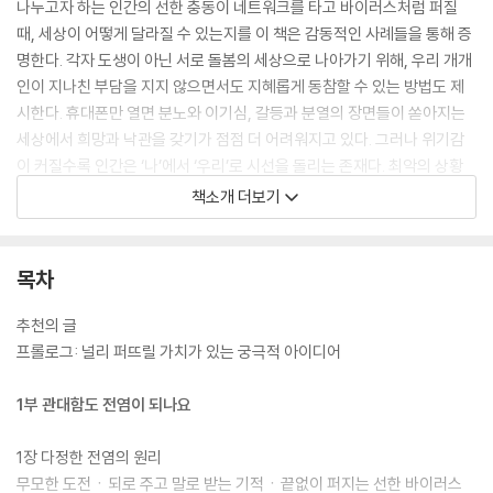
나누고자 하는 인간의 선한 충동이 네트워크를 타고 바이러스처럼 퍼질
때, 세상이 어떻게 달라질 수 있는지를 이 책은 감동적인 사례들을 통해 증
명한다. 각자 도생이 아닌 서로 돌봄의 세상으로 나아가기 위해, 우리 개개
인이 지나친 부담을 지지 않으면서도 지혜롭게 동참할 수 있는 방법도 제
시한다. 휴대폰만 열면 분노와 이기심, 갈등과 분열의 장면들이 쏟아지는
세상에서 희망과 낙관을 갖기가 점점 더 어려워지고 있다. 그러나 위기감
이 커질수록 인간은 ‘나’에서 ‘우리’로 시선을 돌리는 존재다. 최악의 상황
에 절망하기보다, 우리 안에서 최선을 이끌어 내는 실천적 해법을 찾고자
책소개 더보기
하는 이들이라면, 이 책에서 단단한 희망과 영감을 발견하게 될 것이다.
목차
추천의 글
프롤로그: 널리 퍼뜨릴 가치가 있는 궁극적 아이디어
1부 관대함도 전염이 되나요
1장 다정한 전염의 원리
무모한 도전ㆍ되로 주고 말로 받는 기적ㆍ끝없이 퍼지는 선한 바이러스