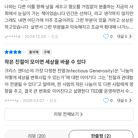
제작해 지역 주민들에게 마당에 세워 달라고 부탁했다. 지팡이 없이는 걷
우리의 정체성은 우리 자신에게 들려주는 이야기에 따라 형성된다. 즉 듣
나와는 다른 이를 향해 날을 세우고 혐오를 거침없이 분출하는 지금의 사
- 엘리자베스 길버트 (『먹고, 기도하고, 사랑하라』 저자)
기도 힘든 99세의 무어는 코로나19로 궁지에 몰린 의료진을 돕겠다며 자
는 대로 믿고, 믿는 대로 우리가 누구인지를 결정하게 된다. 그런데 우리는
회에서 눈길이 가는 책이었습니다.인간은 선하다, 라고 생각하지 않지만
기 집 정원 100바퀴 돌기 챌린지로 모금 운동을 벌였다. 이들은 결코 대단
그래도 내면 어딘가에 아주 조금이라도 그런 부분이 있을 거라고 상상은
세상을 실제보다 더 나쁜 곳이라고 믿도록 스스로 속이고 있다. 그것도 아
한 부자도, 기발한 천재도 아니다. 오늘 지하철에서 지친 내게 자리를 양보
하고있습니다. 살면서 그런 부분들과 익숙해지고 조금씩 확대해 나가느냐
주 효과적으로. 이런 잘못된 믿음 때문에 우리는 덜 신뢰하고 덜 희망적이
해 준 사람, 낯선 동네에서 헤맬 때 친절하게 길을 알려 준 사람처럼 지극히
의 차이가 있겠지만 그렇지 않더라도 혹은 쓸모없다 생각이 들지라도 정말
며, 이 문제를 해결할 수 있다는 생각조차 못 하는 것이다. 본의 아니게 분
y*****4
2024.12.29.
신고
0
댓글
0
평범한 이웃들일 뿐이다.
로 많은 사람들이 읽
열과 불신과 역기능으로 우리 자신을 몰아 간다.
종이책
구매
인간에게는 받은 대로 돌려주려는 성향이 있어서, 악행에는 복수심이, 선
인류는 소수가 범하는 악행이 아니라 다수가 행하는 선행으로 정의된다.
행에는 보답하고자 하는 욕구가 뒤따른다. 적대감은 적대감을 낳고 친절은
작은 친절이 모이면 세상을 바꿀 수 있다
--- 「8장 착한 뉴스를 전파하라」 중에서
친절을 낳는 것이다. 게다가 꼭 자신이 친절의 수혜자가 되지 않더라도, 누
크리스 앤더슨의 가장 다정한 전염(Infectious Generosity)은 "나눔이
군가가 제삼자에게 선행을 베푸는 모습을 보거나 듣기만 해도 영향을 받는
어떻게 세상을 변화시킬 수 있는가"에 대한 이야기다. 그는 "친절과 관대함
인간은 누구나 남들에게 베풀 잠재력이 있습니다. 베풀고 싶은 충동은 우
다. 니콜라스 크리스타키스 같은 연구자는 특정 행동이 인간 네트워크를
이 전염될 수 있다"고 말하며, 한 사람의 작은 나눔이 또 다른 사람에게 영
리 내면 깊숙한 곳에 자리 잡고 있으며, 타인의 욕구에 마음을 열기만 해도
통해 극적으로 퍼져 나간다는 사실을 보여 주었는데, 관대한 행동의 경우
향을 주고, 결국 큰 변화로 이어진다고 설명한다.TED를 운영하면서 수많
쉽게 깨어날 수 있습니다. 우리의 시간과 돈, 창의력을 나눠 주면, 그에 상
조너선 하이트가 말한 ‘도덕적 고양(moral elevation)’에 의해 그 효과가
은 사람들의 나눔을 본 그는, "우리가 베푼 선한 행동이 예상보다 훨씬 더
l*****y
2025.03.07.
신고
0
댓글
0
응하는 반응이 일어납니다. 일단 시작되면 관대함은 들불처럼 번질 수 있
큰 파급 효과를 낼
증폭된다. 타인의 선행을 목격하면 따뜻한 감정이 들면서 그 행동을 따르
습니다. 한 사람에서 다음 사람으로 전달되면서 감동의 물결이 퍼져 나갑
고 싶게 되고, 결국 친절의 연쇄반응이 일어난다.
리뷰 전체보기
니다. 인간의 선한 능력을 집단적으로 목격할 때, 우리는 오늘날 만연한 냉
소주의를 극복하고 공동의 대의를 위해 한데 모일 수 있습니다.
여기에 더해 오늘날의 인터넷과 소셜 미디어는 이 연쇄반응을 극적으로 증
--- 「에필로그」 중에서
폭시킬 잠재력이 있다. 머리를 깎는 동안 노숙자가 들려준 인생 사연에 감
리뷰
20
한줄평
2