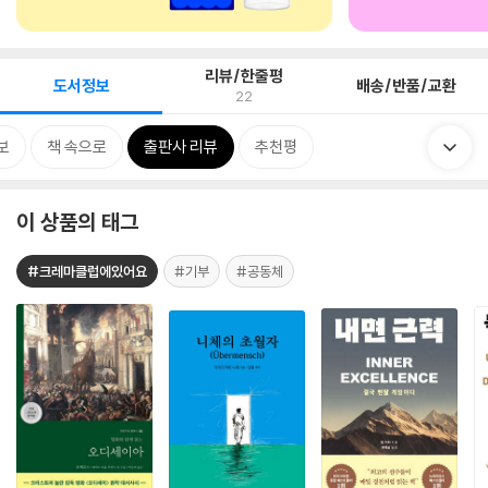
리뷰/한줄평
도서정보
배송/반품/교환
22
보
책 속으로
출판사 리뷰
추천평
이 상품의 태그
#크레마클럽에있어요
#기부
#공동체