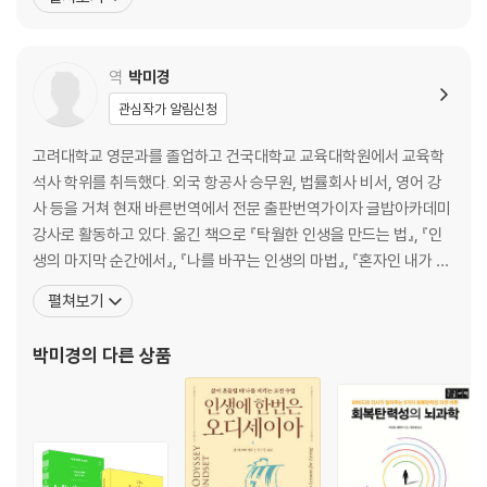
졌고 초창기 컴퓨터 잡지 편집자로 일하다 1년 후, 직접 잡지사를 차
타인을 향한 관심ㆍ다름을 포용하는 다리 놓기ㆍ지식의 공유ㆍ인적 네트
리기로 결심한다. 그 결과 탄생한 것이 ‘퓨처 퍼블리싱(Future Publi
워크ㆍ사소하고도 특별한 환대ㆍ예술적 재능
shing)’으로 이후
역
박미경
7장 친절에 날개를 다는 법
관심작가 알림신청
감정에 말을 걸라ㆍ상상을 뛰어넘는 창의성을 발휘하라ㆍ뼛속까지 용기
를 내라ㆍ협업을 도모하라ㆍ증폭기를 활용하라ㆍ별것 아닌 선의가 누군
고려대학교 영문과를 졸업하고 건국대학교 교육대학원에서 교육학
가를 구한다
석사 학위를 취득했다. 외국 항공사 승무원, 법률회사 비서, 영어 강
사 등을 거쳐 현재 바른번역에서 전문 출판번역가이자 글밥아카데미
8장 착한 뉴스를 전파하라
강사로 활동하고 있다. 옮긴 책으로 『탁월한 인생을 만드는 법』, 『인
미디어 스토리텔링의 불편한 진실ㆍ더 나은 세상을 전하는 뉴스ㆍ오른손
생의 마지막 순간에서』, 『나를 바꾸는 인생의 마법』, 『혼자인 내가 좋
이 한 일을 왼손이 알게 하라
다』, 『완벽한 날들』, 『아서 씨는 진짜 사랑입니다』, 『살인 기술자』,
펼쳐보기
『포가튼 걸』, 『프랙처드』, 『언틸유아마인』, 『프랑스 여자는 늙지 않는
9장 효율적 이타주의자 되기
다』, 『제인 오스틴에게 배우는 사랑과 우정과 인생』, 『이어 제로』, 『슈
박미경
의 다른 상품
선의를 방해하는 의혹들ㆍ올바른 질문을 던지라ㆍ국가, 종족, 시대를 넘
퍼히어로의 에로틱 라
어서라ㆍ레버리지를 고려하라
3부 선의로 연결된 세계를 상상하기