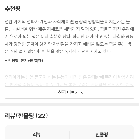
이제는 관대함을 복합적 요인으로 유발된 의식적 전략으로 바라볼 수 있어
모든 콘텐츠를 온라인에서 무료로 공유해야 하지 않을까? 하지만 그러면
추천평
야 한다. ‘나는 누군가의 어려움을 해결해 주고 싶다.’ ‘나는 옳은 일을 하고
누가 굳이 큰돈을 내고 강연을 보러 올까?(강연 참가비는 당시 TED의 주
서 뿌듯한 기분을 맛보고 싶다.’ ‘나는 사람들이 내 선행을 본받게 하고 싶
요 수입원이었다)
선한 가치의 전파가 개인과 사회에 어떤 긍정적 영향력을 미치는가는 물
다.’ ‘나는 이게 다 궁극적으로 내 평판을 높일 수 있어서 신난다.’ 이러한 동
론, 그 실천을 위한 매우 지혜로운 해법까지 담겨 있다. 힘들고 지친 우리에
기를 다 수용한다면, 관대함에 관한 대화에 흔히 따라오는 트집과 위선이
확신이 서진 않았지만 결국 ‘무료 공개’를 택했다. 결과는 상상 이상이었다.
게 위로가 되는 책은 이제 충분히 많다. 하지만 내가 살고 있는 사회와 공동
대부분 사라질 것이다.
영상에 감동받아 환호하는 시청자들로 웹사이트 방문자 수가 치솟았고, 강
체가 당면한 문제에 용기와 자신감을 가지고 해법을 찾도록 힘을 주는 책
--- 「3장 이기적이지 않은 선행은 없다」 중에서
연 내용을 현지 언어로 번역하겠다며 각국에서 자원봉사자들이 발 벗고 나
은 거의 없지 않은가. 이 책을 많은 독자에게 전염시키고 싶다 .
섰다. 이후 3년간 TED의 수입은 열 배 이상 증가했다. TED의 인기가 높아
136개국에서 23만 명의 응답자를 분석한 결과 굉장한 사실이 드러났다.
- 김경일 (인지심리학자)
지자, 자기네 도시에서도 강연을 개최할 수 있느냐는 문의가 쇄도했다. 이
지난달에 자선단체에 돈을 기부했다고 보고한 사람들이 그렇지 않은 사람
에 어떻게 대응해야 할지 고민하다가, 그냥 각국 주최자들이 알아서 할 수
들보다 유의미하게 더 행복했다. 이때 행복에 미치는 영향의 크기는 연소
우리에게는 남을 돕고자 하는 본능과 내가 받은 관대함에 똑같이 반응하려
있게 무료 라이선스를 발급하기로 했다. TEDx는 ‘x라는 지역에서 자체 조
득이 두 배로 늘어난 것과 같았다. (…)컬럼비아대학교의 엘리자베스 던 교
는 반사적 충동이 있다. 이 두 가지를 통해 우리는 관대함을 전염시킬 수 있
직된 TED’를 뜻하는 용도였지만, 실제론 브랜드의 역량을 곱하기로, 아니
수가 앞장서서 이 주제를 연구하고 있다. 던은 TED 강연에서 유아들을 대
다. 그리고 관대함은 스스로를 행복하게 만든다. 순진한 소리일지도 모른
추천평 더보기
기하급수적으로 늘려 주었다. 이제 TED는 자신의 귀한 시간과 재능을 기
상으로 한 연구를 들려주었는데, 유아들조차도 자신이 간식을 받았을 때보
다. 하지만 냉소와 폭력과 이기심이 파도치는 세계에서 가라앉지 않으려면
꺼이 제공하고자 하는 사람들 덕분에 지구촌 곳곳의 스포츠 경기장, 오페
다 그 간식을 나눠 줬을 때 행복 지표가 더 높았다고 한다.
이와 같은 부표가 필요하다. 책을 읽으며 나는 조금 더 관대한 사람이 되고
라 하우스, 열대우림, 난민 캠프에서도 열리는 행사가 되었다.
싶어졌다.
리뷰/한줄평
22
“한 시간 동안 행복을 원한다면 낮잠을 자라. 하루 동안 행복을 원한다면
지금 와서 돌이켜보건대, 콘텐츠를, 더 나아가 브랜드 자체를 나눠 주기로
- 김하나 (작가)
낚시를 해라. 한 달 동안 행복을 원한다면 결혼을 하고, 일 년 동안 행복을
한 것은 앤더슨과 그의 동료들이 내릴 수 있는 가장 현명한 결정이었다. 그
리뷰
한줄평
원한다면 재산을 물려받아라. 평생 행복하길 원한다면 남들을 도와라.”
결과로 오늘날 TED는 빌 게이츠, 일론 머스크, 리처드 도킨스, 제인 구달,