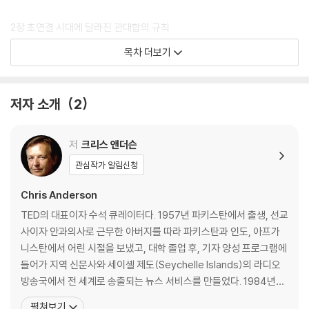
2장 초연결 시대에 달라진 관대함의 규칙
비물질이 물질보다 중요하다ㆍ비물질은 무한대로 나눠 줄 수 있다ㆍ다들
목차 더보기
지켜보고 있다
3장 이기적이지 않은 선행은 없다
저자 소개
2
칸트도 틀릴 수 있다ㆍ부자들의 지갑을 여는 세금보다 빠른 방법
4장 우리 안에 숨은 선한 본능
저
크리스 앤더슨
타인에 대한 거부할 수 없는 연민ㆍ이기적 유전자는 어떻게 이타적 인간
관심작가 알림신청
을 만드는가ㆍ똑같이 반응하려는 충동ㆍ도마뱀 뇌 VS 성찰적 자아ㆍ관
대한 사람이 더 행복하다ㆍ우리는 서로 보살피도록 설계되었다
Chris Anderson
TED의 대표이자 수석 큐레이터다. 1957년 파키스탄에서 출생, 선교
5장 미스터리 실험
사이자 안과의사로 근무한 아버지를 따라 파키스탄과 인도, 아프가
행운의 선물 1만 달러ㆍ행복을 나누면 200배가 된다
니스탄에서 어린 시절을 보냈고, 대학 졸업 후, 기자 양성 프로그램에
들어가 지역 신문사와 세이셸 제도(Seychelle Islands)의 라디오
2부 당신도 기버가 될 수 있다
방송국에서 전 세계로 송출되는 뉴스 서비스를 만들었다. 1984년에
다시 영국으로 돌아온 크리스 앤더슨은 ‘컴퓨터’라는 신문물에 푹 빠
펼쳐보기
6장 누구나 줄 수 있는 여섯 가지 선물