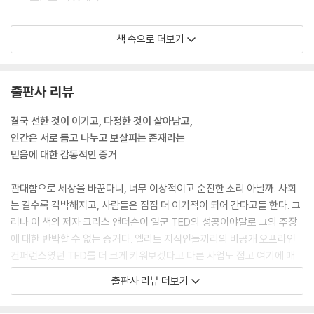
“친절에 관한 이야기를 꺼내면 사람들은 흔히 정신이 나갔냐면서 코웃음
책 속으로 더보기
을 칩니다. #ArtistSupportPledge가 세계적으로 퍼졌을 때, 난생처음
으로 친절이 멍청하거나 어리석거나 물러터진 게 아니라고 주장할 수 있어
서 참으로 기뻤습니다. 친절은 세상을 향한 강력하고도 효과적인 대응 방
출판사 리뷰
식입니다.”
결국 선한 것이 이기고, 다정한 것이 살아남고,
아마도 인간은 의사결정 과정에서 나쁜 짓을 저지르다 걸릴까 봐 경계할
인간은 서로 돕고 나누고 보살피는 존재라는
때 가장 나은 모습을 보이는 것 같다. 나는 사람들이 올바로 행동하도록 부
믿음에 대한 감동적인 증거
추기고자 격려와 영감을 주는 도구를 당근처럼 활용하는 데 전적으로 찬성
한다. 하지만 긍정적 보상만 활용한다면, 누구나 다 최선의 자아를 유지하
관대함으로 세상을 바꾼다니, 너무 이상적이고 순진한 소리 아닐까. 사회
겠다고 결심할 것 같지 않다. 가장 힘든 시기일 때, 압박받고 있을 때, 너무
는 갈수록 각박해지고, 사람들은 점점 더 이기적이 되어 간다고들 한다. 그
많은 책임이나 요구를 감당하지 못할 땐 특히 그럴 것이다. 거듭 말하지만,
러나 이 책의 저자 크리스 앤더슨이 일군 TED의 성공이야말로 그의 주장
인터넷에 힘입은 평판은 우리의 미래에 의미심장한 역할을 할 수 있다. 예
에 대한 반박할 수 없는 증거다. 엘리트 지식인들끼리의 비공개 오프라인
수님은 우리를 지켜보실 수도 있고 아닐 수도 있다. 하지만 인터넷은 확실
컨퍼런스였던 TED를 더 크게 키워보겠다고 다른 사업도 접고 여기에 매
히 지켜보고 있다.
달린 앤더슨은 첫 10년간 예상외로 고전을 면치 못했다. 그러다 온라인 동
출판사 리뷰 더보기
--- 「2장 초연결 시대에 달라진 관대함의 규칙」 중에서
영상이라는 신기술이 막 생겨났을 무렵, 시험 삼아 웹사이트에 올린 영상
몇 개가 그야말로 ‘터졌다’. 그는 돌연 딜레마에 빠졌다. 비영리 단체답게