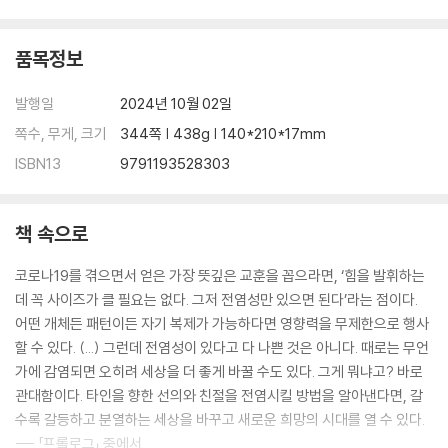
에필로그: 혐오와 분열에 맞서는 인간의 가장 아름다운 충동
초대장 | 감사의 글 | 참고 자료 | 주
품목정보
발행일
2024년 10월 02일
쪽수, 무게, 크기
344쪽 | 438g | 140*210*17mm
ISBN13
9791193528303
책 속으로
코로나19를 겪으면서 얻은 가장 뜻깊은 교훈을 꼽으라면, ‘힘을 발휘하는
데 꼭 사이즈가 클 필요는 없다. 그저 전염성만 있으면 된다’라는 점이다.
어떤 개체든 패턴이든 자기 복제가 가능하다면 영향력을 무제한으로 행사
할 수 있다. (...) 그런데 전염성이 있다고 다 나쁜 것은 아니다. 때로는 무언
가에 감염되면 오히려 세상을 더 좋게 바꿀 수도 있다. 그게 뭐냐고? 바로
관대함이다. 타인을 향한 선의와 친절을 전염시킬 방법을 알아낸다면, 갈
수록 갈등하고 분열하는 세상을 바꾸고 새로운 희망의 시대를 열 수 있다.
--- 「프롤로그」 중에서