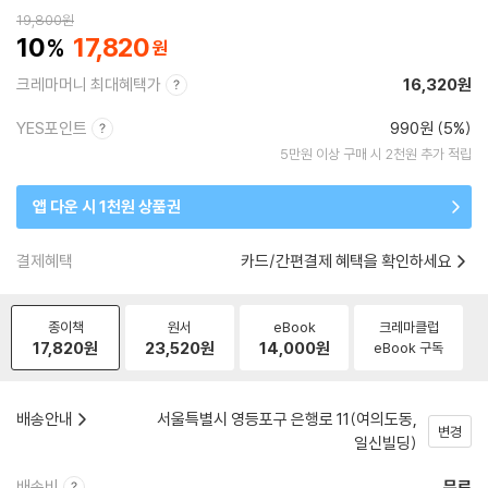
19,800
원
10
17,820
크레마머니 최대혜택가
16,320원
YES포인트
990원 (5%)
5만원 이상 구매 시 2천원 추가 적립
앱 다운 시 1천원 상품권
결제혜택
카드/간편결제 혜택을 확인하세요
종이책
원서
eBook
크레마클럽
17,820
원
23,520
원
14,000
원
eBook 구독
배송안내
서울특별시 영등포구 은행로 11(여의도동,
변경
일신빌딩)
배송비
무료