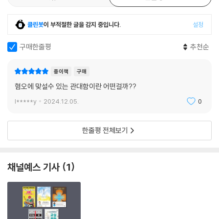
명받은 조슈아는 틈만 나면 거리로 나가 노숙자들의 공짜 미용사를 자처했
다. 그가 노숙자들의 다양한 사연과 헤어컷 사진을 #DoSomethingFor
클린봇
이 부적절한 글을 감지 중입니다.
설정
Nothing(대가를 바라지 말고 뭐든 하라) 해시태그와 함께 인스타그램에
올려 화제가 되면서, 이는 하나의 사회운동으로 자리 잡았다. 울프의 표지
구매한줄평
추천순
판과 무어의 챌린지도 소셜 미디어에서 입소문을 타면서 예상치 못한 성과
를 거뒀다. 무어는 100세 생일에 정원 100바퀴 돌기에 성공하며 당초 목
종이책
구매
표했던 금액을 훌쩍 넘어 무려 3200만 파운드(한화로 540억 원)를 모금
혐오에 맞설수 있는 관대함이란 어떤걸까??
했다. 어떤 사람은 자살을 시도하러 가던 길에 울프가 제작한, ‘포기하지 마
세요’라고 쓰인 표지판을 보고 그길로 집에 돌아가 가족에게 우울증을 털
l*****y
2024.12.05.
0
어놓았다고 한다. 옛날 같았으면 기껏해야 수십, 수백 명 사이에나 퍼졌을
이런 일들을 이제는 순식간에 무수히 많은 사람과 공유할 수 있다. 즉, 관대
한줄평 전체보기
함의 전염성을 완전히 새로운 차원으로 끌어올릴 가능성이 열린 것이다.
“이기적이지 않은 선행은 없다”
채널예스 기사
1
‘의도’보다 ‘효과’에 주목하라
그러나 선한 바이러스를 효과적으로 확산시키려면, 우리를 가로막고 있는
몇 가지 제약을 넘어서야 한다. 먼저, 어떤 행동을 선행으로 볼 것이냐부터
가 문제다. 흥미로운 설문 조사를 하나 살펴보자. 프란시스라는 사람이 자