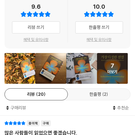
급변하는 이 시대에 우리가 잃어버린 덕목 중 하나가 바로 타인에 대한 관
--- 「4장 우리 안에 숨은 선한 본능」 중에서
9.6
10.0
마이클 샌델, 미셸 오바마 등 내로라하는 명사들의 지식과 영감을 100개
대함, 연민과 자비를 포함한 너그러움이다. 책에 등장하는 감동적인 이야
이상의 언어로 전 세계에 전파하며 해마다 10억이 넘는 조회 수를 기록하
기 속 주인공들처럼, 나 자신이 먼저 관대함의 미덕을 일상에서 실천함으
우리는 대부분 시간을 자기 세계에 빠져 지낸다. 다른 사람들이 겪는 문제
고 있다. 앤더슨은 이 모든 일이 ‘관대함의 전염성’이라는 마법 덕적대분에
로써 이웃에게도 널리 전염시키는 선한 전달자가 되고 싶다는 소망을 갖게
에 끼어들고 싶어 하지 않는다. 공연히 내 삶이 더 복잡해질 뿐이니까. 그래
리뷰 쓰기
한줄평 쓰기
가능했다고 말한다. 그리고 이 다정한 힘을 더욱 적극적으로 이끌어 내고
해 주는 고마운 책이다.
서 보호막을 친다. 그 말인즉슨 우리의 관심을 받아야 할 사람들이 시야에
활용한다면, 갈수록 갈등하고 분열하는 세상을 좀 더 살 만한 곳으로 변화
- 이해인 (수녀)
서 가려진다는 뜻이다. 관심이라는 관대함은 조금 불편하더라도 그런 보호
혜택 및 유의사항
혜택 및 유의사항
시킬 수 있음을 지금 우리 곁에서 벌어지는 감동적인 사례들로 증명해 낸
막을 거두고, 시간을 들여 다른 사람에게 마음을 쓰는 데서 오는 리스크를
다.
기꺼이 감수하는 것이다.
더 공평한 세상을 만드는 데 기여하고 싶지만 어디서부터 시작해야 할지
모르겠다면 이 책을 읽으라.
타인을 향한 관심과 연민,
7
아이디어는 간단하다. 카페 고객들이 다른 사람의 커피값을 한 잔 더 계산
돕고 나누고 베풀려는 인간의 선한 충동은
- 빌 게이츠 (마이크로소프트 설립자)
더보기
해서 누구든 마실 수 있게 하는 것이다. 보통은 가난한 사람이나 노숙자가
바이러스처럼 전염될 수 있다
2
이용하지만, 때로는 힘든 하루를 보낸 사람이 요청할 수도 있다. 낯선 사람
경고: 이 책을 읽고 나면, 당장 행동에 나서고 싶은 참을 수 없는 충동을 느
의 작은 친절은 그들이 중요한 사람임을 일깨워 주고 고달픈 삶을 견디도
불안과 공포를 조장하는 자극적인 뉴스들이 눈길을 사로잡기에 상대적으
리뷰
20
한줄평
2
낄 수 있다.
록, 심지어 아름답게 느끼도록 해 준다. 호의를 베푸는 데 엄청난 비용과 시
로 가려져 있을 뿐, 선행은 늘 도처에서 일어나고 있다. 조슈아라는 미용사
- 뤼트허르 브레흐만 (『휴먼카인드』 저자)
간이 들지도 않는다. 그저 당신이 막 음미하려는 작은 사치를 다른 누군가
는 어느 날 퇴근길에 마주친 노숙자를 그냥 지나치지 않고, 다가가서 인사
구매리뷰
추천순
도 간절히 원한다는 사실을 기억하면 된다. 그러면 그들에게 선뜻 그 선물
를 건네고 공짜로 머리를 깎아 주겠다고 제안했다. 청소년 자살률 기사를
을 줄 수 있다.
논쟁의 여지가 없는 데이터와 믿을 수 없을 만큼 아름다운 이야기가 결합
보고 충격받은 울프라는 여성은 자신이 정신과 의사도 심리치료사도 아니
종이책
구매
--- 「6장 누구나 줄 수 있는 여섯 가지 선물」 중에서
된 책이다. 책장을 넘길 때마다 기쁨이 차올랐고, 끝내 영감과 희망을 얻었
지만 뭐라도 해야겠다는 생각에, 희망과 용기의 메시지를 담은 표지판을
많은 사람들이 읽었으면 좋겠습니다.
다.