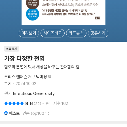
미리보기
사이즈비교
카드뉴스
공유하기
소득공제
가장 다정한 전염
혐오와 분열에 맞서 세상을 바꾸는 관대함의 힘
크리스 앤더슨
저
박미경
역
부키
2024.10.02.
원서
Infectious Generosity
9.6
판매지수
162
22
베스트
인문 top100 1주