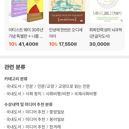
10장 인간적인 너무나 인간적인 인터넷
당혹과 실망으로 보낸 10년ㆍ어쩌다 이토록 나빠졌을까ㆍ우리가 할 수
있는 일ㆍ소셜 미디어가 할 수 있는 일
11장 선한 기업이 미래를 주도한다
아티스트 웨이 30주년
인생에 한번은 오디세
회복탄력성의 뇌과학
기념 특별판 + 나를 위
이아
(큰글자도서)
탐욕만 추구하는 시대가 저물고 있다ㆍ머스크와 초바니, 파타고니아의 성
해 쓸 권리 세트
공 비결ㆍ당신은 생각보다 더 큰 힘이 있다ㆍ우리가 기업에 바라는 미래
10
41,400
10
17,550
30,000
%
%
원
원
원
12장 자선 활동의 진정한 잠재력
착한 사업에는 왜 자금이 부족한가ㆍ목표를 키워야 큰돈이 모인다ㆍ당신
관련 분류
의 담대한 프로젝트는 무엇인가ㆍ오직 꿈꾸는 이들이 세상을 바꾼다
카테고리 분류
13장 타인에 대한 감당할 만한 의무
국내도서
인문
인문/교양
교양으로 읽는 인문
그래서 어디까지 도와야 할까ㆍ모두를 위한 기부 서약ㆍ최대의 자선으로
국내도서
사회 정치
사회비평/비판
국제사회비평
이룰 수 있는 세상ㆍ열다섯 살의 나에게 보내는 편지
수상내역 및 미디어 추천 분류
국내도서
미디어 추천
중앙일보
14장 이젠 당신 차례다
국내도서
미디어 추천
동아일보
관대한 삶을 위한 일곱 가지 질문ㆍ친절 팬데믹
국내도서
미디어 추천
한겨레