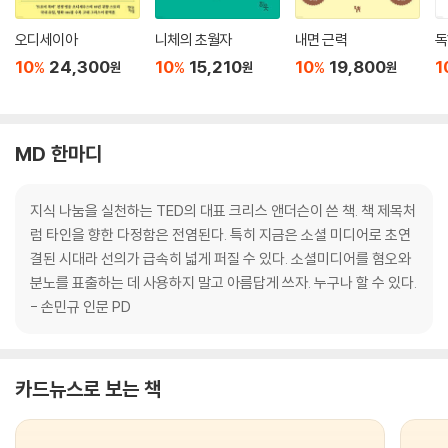
오디세이아
니체의 초월자
내면 근력
독
10
24,300
10
15,210
10
19,800
1
%
%
%
원
원
원
MD 한마디
지식 나눔을 실천하는 TED의 대표 크리스 앤더슨이 쓴 책. 책 제목처
럼 타인을 향한 다정함은 전염된다. 특히 지금은 소셜 미디어로 초연
결된 시대라 선의가 급속히 넓게 퍼질 수 있다. 소셜미디어를 혐오와
분노를 표출하는 데 사용하지 말고 아름답게 쓰자. 누구나 할 수 있다.
- 손민규 인문 PD
카드뉴스로 보는 책