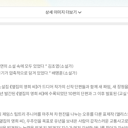
상세 이미지 더보기
연의 소설 속에 모두 있었다.” 김초엽(소설가)
공기가 압축적으로 담겨 있었다.” 배명훈(소설가)
집 《옆집의 영희 씨》가 드디어 작가의 신작 단편들과 함께 새 짜임, 새 장정을
년 발간된 《옆집의 영희 씨》에 수록되었던 10편의 단편과 그 이후 발표된 〈교실 맨
 제임스 팁트리 주니어를 마주쳐 차 한잔을 나누는 오후를 다룬 표제작 〈앨리스
옆집의 영희 씨〉, 우주인을 목표로 유년을 보내온 사람이 갑작스러운 교통사고로
 삶을 발견하는 능력을 얻게 된 ‘발견자’ 지수가 먼저 각성한 애니를 찾아가 자신