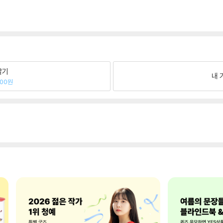
팔기
내 
100원