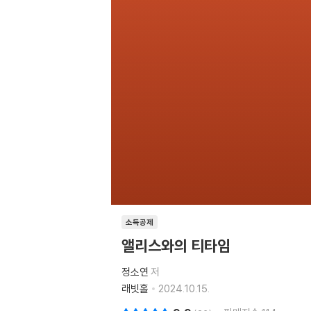
소득공제
앨리스와의 티타임
정소연
저
래빗홀
2024.10.15.