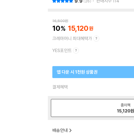
9.9
판매지수
114
26
16,800
원
10
15,120
크레마머니 최대혜택가
YES포인트
앱 다운 시 1천원 상품권
결제혜택
종이책
15,120
배송안내