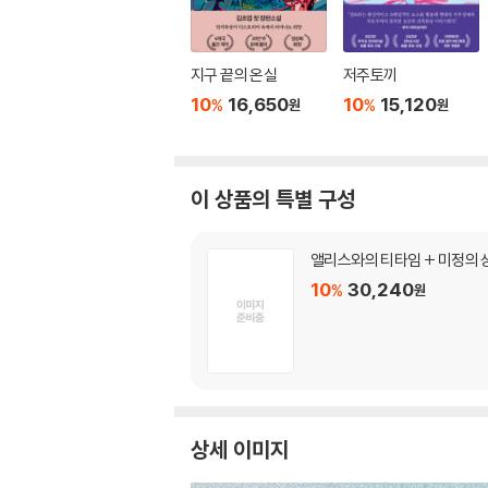
지구 끝의 온실
저주토끼
10
16,650
10
15,120
%
%
원
원
이 상품의 특별 구성
앨리스와의 티타임 + 미정의 
10
30,240
%
원
상세 이미지