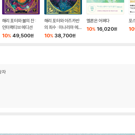
해리 포터와 불의 잔 :
해리 포터와 아즈카반
멜론은 어쩌다
포스
인터랙티브 에디션
의 죄수 : 미나리마 에디
10
16,020
10
%
원
션
10
49,500
10
38,700
%
%
원
원
상자