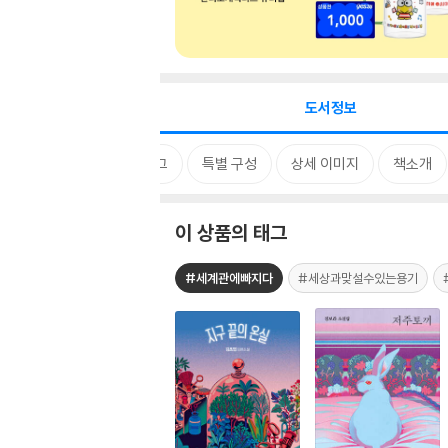
도서정보
태그
특별 구성
상세 이미지
책소개
이 상품의 태그
#세계관에빠지다
#세상과맞설수있는용기