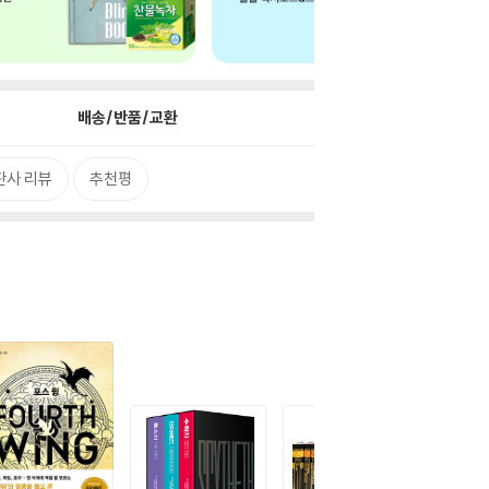
배송/반품/교환
판사 리뷰
추천평