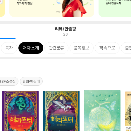
리뷰/한줄평
26
목차
저자 소개
관련분류
품목정보
책 속으로
출
#SF소설집
#SF땡길때