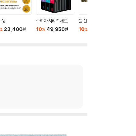
 윙
수확자 시리즈 세트
듄 신장판 전집 세트
듄 신장판
23,400
10
49,950
10
108,000
10
2
%
%
%
%
원
원
원