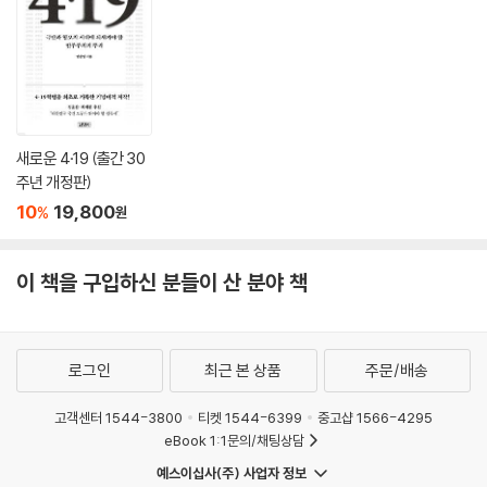
그로부터 4년 후, 스기야마 하지메는 쇼와 천황에게 어째서 아직도 중국이
정복되지 않았느냐는 질책을 들었다. 그렇게 유신은 중일전쟁, 아니 죽음
한국은 1972년의 ‘10월 유신’ 이전에 이미 ‘유신’과 만났다. 박정희와 그를
의 길로 홀린 듯 빠져들었다. 태생부터 자살적인 유신의 숙명이었다. 중국
따르는 청년 장교들의 ‘5.16’은 당시 제3세계에 흔했던 여느 군인들의 쿠
을 정복하기 위해서는 돈과 자원이 필요했다. 자원을 확보하기 위해서는
데타와 달랐다. 메이지 유신 전후의 사무라이들, 군국주의로 치닫던 시기
동남아시아와 남아시아 그리고 태평양을 점령해야 했다. 마지막으로 이 목
의 황도파 청년장교들, 세계전쟁을 꿈꾼 이시와라 간지와 군부가 앞장선
표를 달성하기 위해서는 태평양 지배권을 놓고 미국과 싸워야 했다. 일본
혁명을 주창한 기타 잇키 등을 잇는 한국의 유신, 더 적나라하게 이야기해
새로운 4·19 (출간 30
은 전쟁을 위해 전쟁을 벌이고, 전쟁을 멈추기 위해서가 아니라 ‘유지’하거
일본에서 실패한 ‘쇼와 유신’의 한국판이었다. 가난한 농민의 자제들인 사
주년 개정판)
나 ‘확대’하기 위해 또 전쟁을 시작했다. 그 종착역은 필연적 죽음이었으므
병들로부터 일본의 진짜 현실을 전해 듣고 새로운 일본의 장래를 추궁(당)
10
19,800
%
원
로, 이제 유신 자체가 된 일본은 죽음을 짝사랑하기 시작한다. 옥쇄, 반자이
했던 안도 데루조와 황도파 청년 장교들처럼, 박정희는 스스로 체험하고
돌격, 가미카제는 모두 사랑의 다른 이름이다.
발견한 가난한 대한민국의 농촌을 구원하고, 산업화된 대한민국을 건설하
---「6장 광기: 순수의 시대」중에서
이 책을 구입하신 분들이 산 분야 책
고 싶어 했다. 5.16 이후 전투적으로 진행된 산업 발전은 가까이는 만주국
의 경험, 더 거슬러서는 전쟁과 국가총동원체제로 성장한 일본 유신의 한
유신은 어째서 도조 히데키, 무타구치 렌야, 스기야마 하지메, 도미나가 교
국판이었다.
지와 같은 저질 인간들에게 운명을 맡기게 되었는가. 수십 년 전으로 되돌
로그인
최근 본 상품
주문/배송
아가면 유신 지사들은 적어도 비겁하지는 않았다. 그들은 자신이 아니라
하지만 일본의 유신이 폭주해 일본 국민 전체를 인질로 삼아 위기에 이르
남을 위한다는 믿음에 따라 한뎃잠을 잤고, 방랑했고, 전투와 암살에 뛰어
렀듯(이들은 1억 전 국민이 죽어서라도 천황과 일본 국토를 지킨다는 ‘1억
고객센터 1544-3800
티켓 1544-6399
중고샵 1566-4295
들었으며, 목숨을 내던졌다. 나는 이 죽음의 정념이 철학적으로 문제가 있
옥쇄’를 진심으로 실행하려고 했고, 그 1억 명에는 식민지 조선의 백성들도
eBook 1:1문의/채팅상담
다고 본다. 그러나 아무리 유신 지사들을 비판해도 ‘남을 위해’ 죽기로 작정
포함되어 있었다), 박정희의 유신 역시 폭주해 국민 살해의 임계점에 도달
예스이십사(주) 사업자 정보
했었다는 사실은 도저히 부정할 수 없다. 그런데 1940년대의 일본제국은