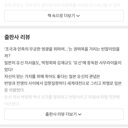
후기: 유신의 제단
우리 모두는 각자 자기 생각에 따라 박정희를 지지하거나 비난할 수 있다.
참고문헌
다만 어떤 선택을 하든, 우리는 먼저 그를 총체적으로 이해해야만 한다. 영
책 속으로 더보기
웅과 악마 사이에 놓인 하나의 복잡한 인간을 바라보아야 한다. 나는 10.2
6 사건을 이해하기 위해 먼저 김재규를 이해하고자 했다. 그리고 그가 권
총을 쏜 이유를 이해하기 위해 다시 박정희를 이해해야 했다. 그러면서 박
출판사 리뷰
정희라는 산을 넘지 않고서는 우리 현대사를 말할 수 없다는 사실을 확인
했다. 박정희를 따라가면 무엇이 있는가. 거기에 ‘유신’이라는 이름의 괴수
‘조국과 민족의 무궁한 영광을 위하여…’는 권력욕을 가리는 빈말이었을
가 도사리고 있다. (…) 일본이 벌인 여러 전쟁과 침략은 그 벼락부자 같은
까?
일본의 번영과 함께 모두 ‘유신’의 결과물이다. 유신은 두 방의 핵폭탄과 함
일본의 유신 지사들도, 박정희와 김재규도 ‘유신’에 중독된 사무라이들이
께 죽은 듯 보였으나, 바다 건너 한반도에서 박정희와 청년 장교들과 함께
었다!
부활했다. 그리고 마침내 마지막 유신 지사 김재규에 의해 사멸한다. 자기
자신이 믿는 가치를 위해 죽어도 좋다는 일본 유신의 관념은
파괴적 운명을 갖고 태어난 유신에게 사멸은 곧 완성이었다. 이 모든 사연
번영과 전쟁의 사이에서 갈팡질팡하다 세계대전으로 그리고 파멸로 일본
을 하나의 이야기로 품기 위해, 나는 유신이라는 맹목적인 괴수의 일생을
을 이끌었다.
연대기로 풀며 한국과 일본의 근현대사를 넘나들어야 했다. 그것은 죽음을
유신 지사 박정희 역시 국가를 탈취하고 번영시키고 마침내 파멸 직전에
탐미한 낭만과 폭력의 역사였다.
이르렀다.
---「들어가는 말: 어떤 죽음에 붙이는 조사(弔詞)」중에서
한일 역사의 문제적 인물들을 움직인 동력, 그것이 ‘유신’이다!
출판사 리뷰 더보기
여몽연합 침공군의 규모와 실력은 일본의 입장에서는 상상도 할 수 없는
#1. 10월 유신은 ‘쇼와 유신’의 후계자다: “자네들은 ‘유신’을 계속하라!”