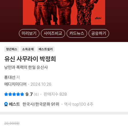
미리보기
사이즈비교
카드뉴스
공유하기
청년패스
소득공제
베스트셀러
유신 사무라이 박정희
낭만과 폭력의 한일 유신사
홍대선
저
메디치미디어
2024.10.26.
9.7
판매지수
828
6
베스트
한국사/한국문화
91위
역사 top100 4주
20,000
원