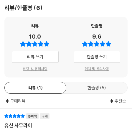
수준이었다. 여몽연합군에 맞선 일본 무사들은 용감했지만 죽기 위해 싸우
리뷰/한줄평
6
는 수준이었다. 용맹은 비극이 되었고, 다시 이 비극은 가미카제에 의해 낭
1936년 2월 29일, 며칠 전 시작한 청년 장교들의 2.26쿠데타가 이제 막
만이 되었다. 열심히 싸우고 열심히 죽은 결과 하늘이 도와주었다. 이것은
끝나려 하고 있었다. 일본국 육군 1사단 보병3연대 6중대장 안도 데루조
전쟁이 아니라 제사의 구조다. 세상에서 가장 탐미적인 인신공양이다. 두
대위는 황도파 청년 장교의 한 명으로서 군부 내 라이벌인 통제파로부터도
리뷰
한줄평
번의 태풍은 일본인들에게, 다른 세계에서 온 침략자와의 전쟁을 인간이
인정을 받을 정도로 신망이 두터웠다. 안도는 쿠데타를 말렸으나, 결국 쿠
10.0
9.6
아닌 하늘의 일로 만들었다. 선조들은 진심을 다해 싸우다 죽기를 반복하
데타가 일어나자 그 누구보다 열심히 현장을 지휘하고 성공을 위해 노력했
며 인신공양의 기우제를 지냈고, 인간들의 낭만적 죽음에 하늘은 가미카제
다. 하지만 상부의 비겁함과 배신으로 고립되고, 거기에 더해 무력의 차이
로 응답했다. 태평양전쟁 말기 일본인들은 스스로를 끝없이 자살적 죽음으
가 엄청났다. 처음부터 역부족인 싸움이었다. 토벌군의 투항 권유 방송이
리뷰 쓰기
한줄평 쓰기
로 몰아넣었다. 전쟁수행력을 완전히 상실한 채 온 국민이 미군에 저항하
계속되자 안도는 부하들에게 투항을 명령한 뒤 자신의 목에 대고 권총 방
다 죽겠다는 일명 ‘1억 옥쇄’는 전술이 아니라 거대한 제사 계획이었다. 인
아쇠를 당겼다(총기 불량으로 즉사하는 데 실패하고 후에 사형당했다).
혜택 및 유의사항
혜택 및 유의사항
간의 상식으로는 멸망을 향해 가는 행위였지만 결과는 이미 인간이 아닌
하늘의 일이었던 것이다.
당시 청년 장교들은 무엇을 위해 떨쳐 일어났던 것일까? 2.26쿠데타는 메
---「1장 씨앗: 바람이여, 흉포해져라」중에서
리뷰
1
한줄평
5
이지 유신으로 겉모습만 바뀐 일본을 다시 한번 철저히 바꾸고자 한 ‘쇼와
유신’이었다. 가난한 농민의 자제들과 만나 일본의 지옥 같은 현실에 눈뜬
요시다 쇼인은 그다지 중요한 사람이 아니다. 그의 사상은 분량도 지나치
구매리뷰
추천순
청년 장교들은 새로운 일본을 꿈꾸었다. 안도 데루조는 자결을 말리는 부
게 짧고 비논리적이며 근거도 없다. 그 정도 수준의 학문을 가진 이는 어느
하에게 이렇게 말했다. “자네는 전에 이 중대장을 혼낸 적이 있지. 중대장
시대나 흔하디흔하다. 나는 요시다 쇼인을 무시하는 게 아니다. 오히려 그
님, 언제 궐기하는 거냐고 말이야. 이대로 두면 농촌은 구할 수 없다면서.
종이책
구매
가 어째서 지금처럼 중요하게 취급되는지 되묻는 것이다. 한 인물의 삶과
결국 농민들은 구하지 못하고 말았네.” 이어 안도 데루조는 부하들에게 이
유신 사무라이
죽음을 기억하는 방식은 후대인의 취향이 결정한다. 그리고 사람들은 원래
렇게 말했다. “자네들은 ‘유신’을 계속하라.”