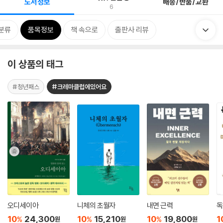
도서정보
배송/반품/교환
6
분류
품목정보
책 속으로
출판사 리뷰
이 상품의 태그
#청년패스
#크레마클럽에있어요
오디세이아
니체의 초월자
내면 근력
독
10
24,300
10
15,210
10
19,800
1
%
%
%
원
원
원