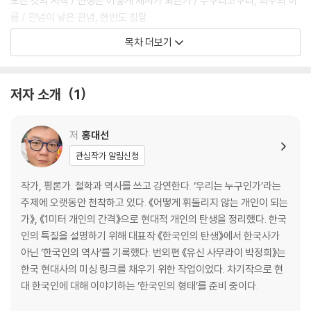
모든 것의 시작 / 전쟁은 어떻게 제사가 되는가 / 무쿠리고쿠리, 괴수의 이
름 / 관념이 낳은 관념, 한반도 침탈
목차 더보기
2장 잉태: 초대받지 않은 손님
에도시대, 태평성대의 사무라이 / 공장이 장인의 기술을 압도하다 / 무쿠
저자 소개
1
리고쿠리의 재림, 미국 / 조슈와 사쓰마의 등장 / 만들어진 영웅들
3장 탄생: 신성한 타락
저
홍대선
관심작가 알림신청
적을 이기기 위해 적을 배운다 / 사쓰마: 전쟁은 총력전이다 / 조슈: 끝까지
간다 / 승리와 멸망 사이 / 통치권의 행방 / 무사와 지사 / 지사, 탐미적인
작가, 평론가. 철학과 역사를 쓰고 강연한다. ‘우리는 누구인가’라는
사대부 / 벼락치기 근대국가 / 자기 파괴적 동력으로서의 유신
주제에 오랫동안 천착하고 있다. 《어떻게 휘둘리지 않는 개인이 되는
가》, 《1미터 개인의 간격》으로 현대적 개인의 탄생을 정리했다. 한국
4장 팽창: 전쟁중독
인의 특질을 설명하기 위해 대표작 《한국인의 탄생》에서 한국사가
아닌 ‘한국인의 역사’를 기록했다. 번외편 《유신 사무라이 박정희》는
조선의 유신 지사 김옥균 / 유신, 양무운동에 승리하다 / 그레이트 게임과
한국 현대사의 미싱 링크를 채우기 위한 작업이었다. 차기작으로 현
일본 / 뤼순의 떼죽음 / 피의 일요일과 인신공양의 승리 / 전쟁의 승패를 가
대 한국인에 대해 이야기하는 ‘한국인의 형태’를 준비 중이다.
른 등불 / 환영받지 못한 승전