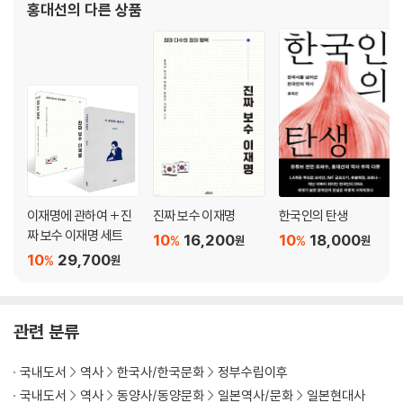
홍대선
의 다른 상품
5장 폭주: 정결한 세계를 지키는 야만
광무개혁과 대한제국의 죽음 / 한반도의 쌀을 탐낸 일본 / 이중수탈, 일본
인 수탈을 위한 조선인 수탈 / 국가의 소유권자 / 다이쇼 데모크라시 / 민주
주의와 민폰슈기 / 일본의 기사회생 / 중심 세계 일본의 원죄와 야만 / 국민
을 삼킨 유신
6장 광기: 순수의 시대
이재명에 관하여 + 진
진짜 보수 이재명
한국인의 탄생
만주를 뒤흔든 폭발 / ‘지사’를 갈망하는 폭력 / 가해자의 자리에 선 국민들
짜 보수 이재명 세트
10
16,200
10
18,000
%
%
원
원
/ 기타 잇키와 2·26사건 / 광기를 밀어낸 광기
10
29,700
%
원
7장 임종: 덴노 헤이카 반자이
관련 분류
난징학살과 전쟁 스포츠 ‘백 명 목 베기’ / 일본의 늪이 된 중국 / 전쟁을 위
한 전쟁 / 일본은 반드시 패배한다 / 해방자에서 침략군으로 / 천황폐하,
국내도서
역사
한국사/한국문화
정부수립이후
이제 죽으러 갑니다 / 순수성 투쟁의 말로 / 가미카제와 1억 옥쇄, 죽음에
국내도서
역사
동양사/동양문화
일본역사/문화
일본현대사
죽음을 더하기 / 전쟁 잔여물과 ‘최후의 사무라이’