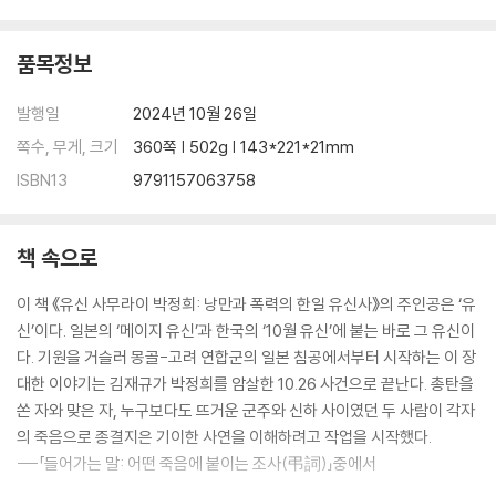
8장 부활: 윤리적 세계와 미학적 세계
품목정보
축복받지 못한 탄생 / 형의 그림자 / 피로 쓴 멸사봉공 / 붉은 유신의 마음 /
발행일
2024년 10월 26일
실패한 공산주의자 / 올 것이 왔다
쪽수, 무게, 크기
360쪽 | 502g | 143*221*21mm
9장 절정: 최고의 사랑, 완전한 사육
ISBN13
9791157063758
민족국가의식 없는 민족의식 / 만찬장에 울려 퍼진 기립박수 / 모시는 존
책 속으로
재와 부리는 존재의 시대감각 / 한반도에서 태어난 유신 지사 / 사용과 사
육
이 책 《유신 사무라이 박정희: 낭만과 폭력의 한일 유신사》의 주인공은 ‘유
신’이다. 일본의 ‘메이지 유신’과 한국의 ‘10월 유신’에 붙는 바로 그 유신이
10장 완성: 야수의 심정으로 유신의 심장을 쏘다
다. 기원을 거슬러 몽골-고려 연합군의 일본 침공에서부터 시작하는 이 장
대한 이야기는 김재규가 박정희를 암살한 10.26 사건으로 끝난다. 총탄을
조선의 노기 대장 / 이상한 민주주의자들 / 그 남자의 군사부일체 / 사(死)
쏜 자와 맞은 자, 누구보다도 뜨거운 군주와 신하 사이였던 두 사람이 각자
의 찬미 / 최후의 지사, 유신을 완성하다 / 야수의 심정으로 유신의 심장을
의 죽음으로 종결지은 기이한 사연을 이해하려고 작업을 시작했다.
쏘았다
---「들어가는 말: 어떤 죽음에 붙이는 조사(弔詞)」중에서