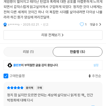
계엄령이 떨어지고 때지난 탄압과 폭력에 대한 공포를 어렵풋하게 느끼게
‘성지’를 만들어 찾아가기를 좋아한다.
되면서 갑작스럽게 읽고싶어져서 구입하게 되었다. 정치란 것이 나에게는
‘쇼와 유신’을 내걸고 궐기한 청년 장교들과 그들의 사상적 지도자 기타 잇
전혀 다른 세계의 것이긴 하나 이 복잡한 시대를 살아내려면 더이상 나몰
일본을 일으켜 세운 유신→유신의 중심이 된 조슈 번→조슈 번 사무라이
키는 이후 재판에서 사형과 투옥 등의 처벌을 받으며 역사의 무대에서 퇴
라라 하긴 뭔가 양심에 꺼리낀달까..
들의 사상과 패기→그들의 스승인 요시다 쇼인
장당했다. 안도는 살아남은 부하들이 ‘유신’을 계속하기를 바랬지만 그의
s*****o
2025.02.21.
신고
1
댓글
0
꿈은 이루어지지 못했다. 안도 데루조의 유언과도 같은 말에서 ‘유신’은 우
이렇게 순서를 거꾸로 되짚어 송하촌숙을 성지로 받들겠다면 그건 그들의
리가 익히 아는 역사적 사건이 아니라, 국가와 민족을 위해 자신(과 타인)
리뷰 전체보기
자유다. 같은 원리로 큰 강의 근원지가 되는 작은 샘물은 특별한 대접을 받
을 희생해도 좋다는 하나의 강력한 운동이자 관념임을 알 수 있다.
는다. 다만 진실은 수많은 물줄기와 지하수, 빗물이 모여 비로소 큰 강을 이
룬다는 것이다.
#2. 일본은 신이 지켜주는 나라다: 제 목숨이 먼저인, 유신 지사를 흉내낸
리뷰
1
한줄평
5
---「2장 잉태: 초대받지 않은 손님」중에서
사이비들
‘결과적으로’ 살아남은 사람들이 일본을 통치하게 되었을 때, 결과가 과정
클린봇
이 부적절한 글을 감지 중입니다.
설정
유신은 선언이 아니다. “이제 일본이 재통일되었으니 ‘유신’을 선포한
을 정당화했다. 그들은 미토 번사들의 최후 대신 자신들의 성공신화를 음
다.”는 거창한 의식 같은 건 없었다. 지금은 메이지 유신 원년으로 불리지
구매한줄평
추천순
미했다. 그 모든 무모함과 과격함은 결국 옳았다. 일본은 옳은 나라이므로
만, 1868년 당시는 한쪽에서는 신정부가 수립되고 다른 쪽에서는 치열한
이제 밖/세계를 상대로, 즉 청나라와 러시아, 미국에 싸움을 걸어야 한다.
전투가 벌어지는 난세의 시기였다. 유신(維新)이라는 말은 사서삼경(四
‘상대가 강대한데도 불구하고 / 옳은’ 전쟁이므로 싸운다는 뜻이 아니다.
종이책
구매
書三經) 중 《서경(書經)》에 기록된 표현이다. 고대 중국의 주나라가 체
여기에는 ‘상대가 강대한 만큼 무모한 전쟁이므로 / 옳다’는 무서운 관념이
정치 참 싫지만 모르면 안되는 세상에 살다보니 읽게 된 책,, 인간
제를 완전히 새롭게 정비해 멸망의 위기를 극복하고 되살아난 사건을 유신
도사리고 있다. 그런 점에서 살아남지 못해 지워진 미토 번 대신 어쨌든 살
박정희에 대해 다시
이라고 한다. 막부를 뒤집어엎은 신정부세력은 자신들의 성공을 어떻게 표
아남아 역사에 길이 남은 죠슈와 사쓰마의 운명은 이후 일본이 겪은 폭주