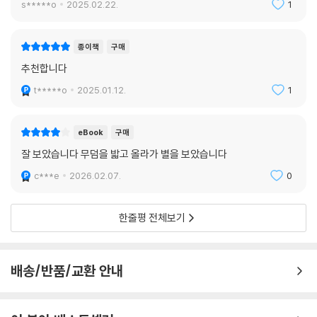
현할까 고민하다가 《서경》에서 ‘유신’이라는 표현을 찾아 사용했다.
s*****o
2025.02.22.
1
의 경로와 그 결과를 예고하는 불길한 징후로 남았다.
---「3장 탄생: 신성한 타락」중에서
메이지 유신의 성공은 여러 유신 지사들이 각자의 방식으로 투쟁한 결과
종이책
구매
주어진 선물이었다. 수십 년이 지나 청년 장교들의 2.26 쿠데타가 ‘쇼와 유
청일전쟁의 기적 같은 승리는 제사에 하늘이 응답한 결과였지 않은가. 일
추천합니다
신’을 내걸었던 것처럼, 메이지 유신 이후 일본에서 유신은 자신의 신념에
본은 언제나처럼 또 다른 제사를 준비했다. 일본은 본격적인 전쟁국가로
따라 목숨을 걸고 행동에 나서는 이들의 대의명분이 되었다. 하지만 성공
t*****o
2025.01.12.
1
진화한다. 역사 속에 출현한 전쟁국가는 전쟁기업의 형태를 띤다. 일례로
신화는 어느새 연속된 실패담과 괴담으로 이어졌다. 대의명분을 내걸고 일
칭기즈칸이 세운 몽골제국은 전쟁을 지속함으로써 성장동력을 유지했다.
본제국의 번영과 성공을 부르짖으며 사실은 자기 앞가림에만 열중하거나,
전쟁 국가에 있어 전쟁은 어디까지나 도구다. 그러나 일본은 달랐다. 일본
eBook
구매
자기 생각에 현실을 뜯어 맞추며 부하와 동료, 국민을 태연히 위험에 빠트
의 전쟁국가화는 전쟁을 위해 국가가 존재하는 방식이었다. 모든 것을 제
잘 보았습니다 무덤을 밟고 올라가 별을 보았습니다
리는 자들이 일본을 이끌었다. 이상하고 기묘한 우연이 모여 일본의 성공
사에 쏟아붓고 결과를 하늘에 맡기는 관념적 의식이 시작되었다. 러일전쟁
을 이루었지만, 그것은 언제라도 허물어질 수 있는 위험한 질주였다. 일본
c***e
2026.02.07.
0
에 소요된 일본의 전비는 17억 3000만 엔으로 집계된다. 청일전쟁 전비
근현대사에 흔적을 남긴 문제적 인물들은 과감하게 상식에서 벗어난 행동
의 8배 이상이며, 당시 일본의 한 해 국민총생산액의 6배가 넘는 규모였
으로 역사 진행을 앞당기거나 궤도를 이탈하곤 했다. 만주침략, 중일전쟁,
다.
한줄평 전체보기
동남아시아 침략과 태평양전쟁… 거침없던 일본의 질주는 결국 가미카제
---「4장 팽창: 전쟁중독」중에서
와 ‘1억 옥쇄’ 그리고 히로시마와 나가사키에 떨어진 원자폭탄으로 종결되
었다. ‘유신’의 종말은 그만큼 파괴적이었다.
일본 군부에 있어 재일 조선인은, 히틀러에게 있어 독일에 사는 유대인과
배송/반품/교환 안내
같은 의미의 땔감이었다. 일제 군부는 자신들이 도취한 유신의 정념에 일
대한민국 독립에 공헌한(?) 비밀 독립지사로까지 불리는 무타구치 렌야는
반 국민을 포섭하기 위해 가장 효과적인 방법을 사용했다. ‘폭력의 공범으
버마와 인도의 접경지역에서 벌어진 임팔전투에서 부하들에게 이렇게 말