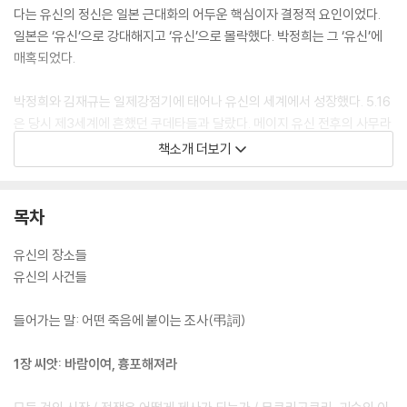
다는 유신의 정신은 일본 근대화의 어두운 핵심이자 결정적 요인이었다.
일본은 ‘유신’으로 강대해지고 ‘유신’으로 몰락했다. 박정희는 그 ‘유신’에
매혹되었다.
박정희와 김재규는 일제강점기에 태어나 유신의 세계에서 성장했다. 5.16
은 당시 제3세계에 흔했던 쿠데타들과 달랐다. 메이지 유신 전후의 사무라
이들, 군부가 앞장선 혁명을 선동한 기타 잇키와 황도파 청년 장교들을 잇
책소개 더보기
는 한국판 유신이었다. 일본에서 실패한 쇼와 유신이 한국에서 성공했다.
일본의 유신이 폭주해 수천만 명을 희생시켰듯, 박정희의 유신도 폭주해
국민 대학살 직전에 이르렀다. 부마항쟁 당시 몇백만 명을 죽여도 괜찮다
목차
는 박정희를 가까스로 막아낸 것은 마지막 ‘유신 지사’ 김재규였다.
유신의 장소들
유신의 사건들
들어가는 말: 어떤 죽음에 붙이는 조사(弔詞)
1장 씨앗: 바람이여, 흉포해져라