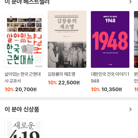
이 분야 베스트셀러
로 만드는 것’이다. 설득에는 오랜 시간이 걸리며, 반박에 재반박을 반복해
했다. “황군은 먹을 것이 없어도 싸워야 한다. 무기가 없다, 탄약이 없다, 먹
야 한다. 공범끼리는 토론할 필요가 없다. 외부의 더러움으로부터 신토를
을 것이 없다 등은 퇴각의 이유가 될 수 없다. 탄약이 없다면 칼로, 칼이 없
지켜야만 하는 유신의 관념 안에서 학살은 성전(聖戰)이 되었다. 일본 군
다면 맨손으로, 맨손도 안 되면 다리로 걷어차라, 다리도 당하면 이빨로 싸
국주의는 조선인들의 시체 위에서 완성되었다. 그리고 정해진 수순처럼,
워라. 일본 남아에게 야마토 정신이 있다는 것을 잊었는가? 일본은 신이 지
다음에 차릴 제사상을 일본인들의 시체로 채우게 된다. 관동대지진 2년 후
켜주는 나라다.” 자기 파괴적인 유신-관으로 무장한 일본은 이처럼 파괴
1925년, 유신은 군국주의 일본의 틀을 완성한다. 치안유지법을 통해서다.
적인 생각을 앞세워 미국, 중국, 소련 등과 전쟁을 시작했으나 세 방향 모두
치안유지법은 한국의 악명 높은 국가보안법의 아버지다. 대지진으로 인한
에서 패배하고 말았다. 유신이 마침내 당도한 초라한 결말이었다.
사회 혼란을 수습한다는 핑계로 실행된 치안유지법의 핵심은 두 가지다.
감히 천황제의 신성함을 의심하지 말 것 그리고 사유재산 제도를 부정하지
#3. 성공한 ‘쇼와 유신’ 5.16과 한국의 유신 지사들: 박정희와 김재규
말 것이다.
살아있는 한국 근현대
김창룡의 재조명
대한민국 건국 이야기 1
뮌
---「5장 폭주: 정결한 세계를 지키는 야만」중에서
일본에서 파멸을 맞은 유신은 바다 건너 한반도에서 조용히 부활하였다. 1
사 교과서
948
민
10
22,500
%
원
945년 8월 15일, 한반도는 마침내 일제강점기의 식민지 역사에서 해방되
10
20,700
10
10,350
1
%
%
쇼와 천황은 군부대신들에게 묻지 않을 수 없었다. 어째서 자신이 모르는
원
원
었다. 공과에 대한 평가는 각각 다를지라도, 해방 이후 지금 대한민국의 모
전쟁이 발발했는지. 스기야마 하지메는 천황 앞에서 이미 시작된 전쟁을
습을 만드는 데 가장 크게 기여한 것은 역시 박정희일 것이다. 조선 말기와
물릴 수는 없다고 선언했다. 그러면서 한 달이면 중국 전토를 정복할 테니
대한제국 시기를 경험한 이들과 달리, 박정희를 비롯해 박정희의 마지막
이 분야 신상품
걱정하지 마시라며 천황을 위로했다. 일본 군부는 스기야마 하지메가 너무
폭주를 막은 김재규 등은 ‘일제’가 주인 행세를 하는 땅에 태어나 자란 세대
낙관적이라며 냉정하게 분석하면 3개월은 걸릴 거라고 천황 앞에서 그를
들로 이들은 ‘유신’의 세례를 받고 ‘유신’의 공기 속에서 성장했다. 그들에
나무랐다.
게 ‘유신’은 반짝이고 매력적인, 마땅히 남자라면 따라야 할 강력한 힘의 상
징이었다.