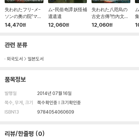
失われたフリ-メ-
ム-民俗奇譚 妖怪補
失われた八咫烏の
ム
ソンの奧の院「マン
遺遺遺
古史古傳「竹內文書」
島」
の謎
14,470
12,060
12,060
1
원
원
원
관련 분류
외국도서
일본도서
품목정보
발행일
2014년 07월 16일
쪽수, 무게, 크기
쪽수확인중 | 크기확인중
ISBN13
9784054060609
리뷰/한줄평
0