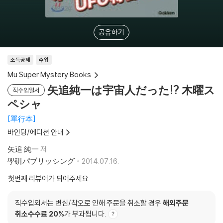
공유하기
소득공제
수입
Mu Super Mystery Books
矢追純一は宇宙人だった!? 木曜ス
직수입일서
ペシャ
單行本
바인딩/에디션 안내
矢追 純一
저
學硏パブリッシング
2014.07.16.
첫번째 리뷰어가 되어주세요
직수입외서는 변심/착오로 인해 주문을 취소할 경우
해외주문
취소수수료 20%
가 부과됩니다.