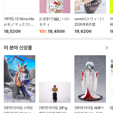
(예약도서) Mono Ma
かぎ針で編む ハロ-
sweet(スウィ-ト)
(
x(モノマックス) 20
キティ
2026年8月號
A
26年10月號
18,520
10
18,450
19,620
1
%
원
원
원
이 분야 신상품
[예약] 타이토 스피릿
[예약] 타이토 28Fig
[예약] 타이토 AMP+