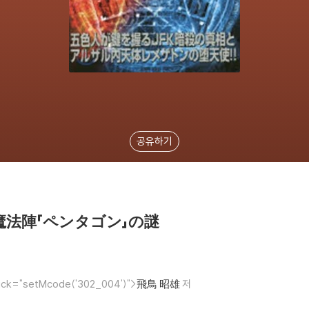
공유하기
法陣「ペンタゴン」の謎
click="setMcode('302_004')">
飛鳥 昭雄
저