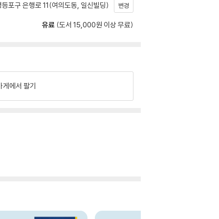
등포구 은행로 11(여의도동, 일신빌딩)
변경
유료
(도서 15,000원 이상 무료)
가게에서 팔기