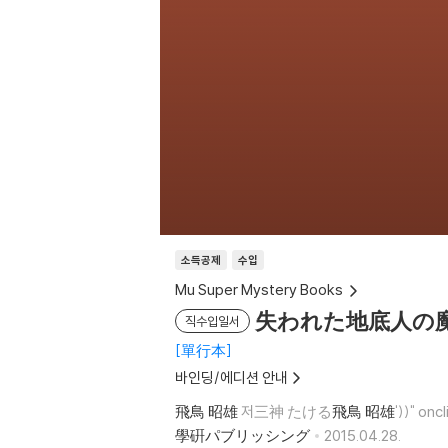
소득공제
수입
Mu Super Mystery Books
失われた地底人の魔
직수입일서
單行本
바인딩/에디션 안내
飛鳥 昭雄
저三神 たける
飛鳥 昭雄
'))" on
學硏パブリッシング
2015.04.28.