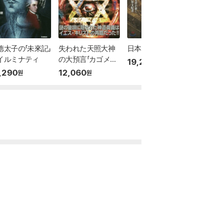
德太子の「未來記」
失われた天照大神
日本の黑幕
キリス
イルミナティ
の大預言「カゴメ唄」
とした
19,290
원
の謎
,290
12,060
11,81
원
원