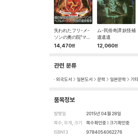
失われたフリ-メ-
ム-民俗奇譚 妖怪補
ソンの奧の院「マン
遺遺遺
島」
14,470
12,060
원
원
관련 분류
외국도서
일본도서
문학
일본문학
기타
품목정보
발행일
2015년 04월 28일
쪽수, 무게, 크기
쪽수확인중 | 크기확인중
ISBN13
9784054062276