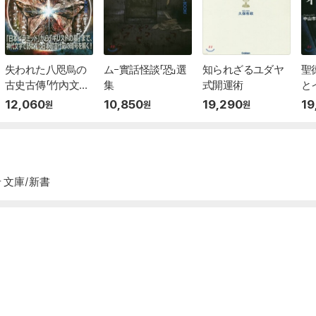
失われた八咫烏の
ム-實話怪談「恐」選
知られざるユダヤ
聖
古史古傳「竹內文書」
集
式開運術
と
の謎
12,060
10,850
19,290
19
원
원
원
 文庫/新書