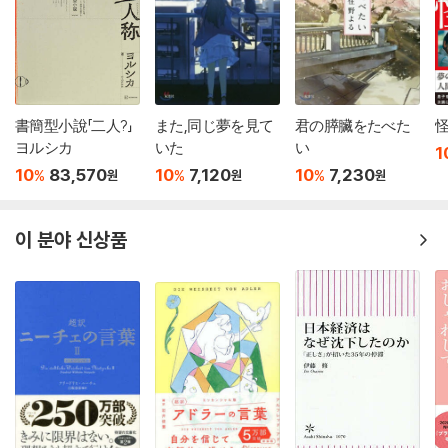
書簡型小說「二人?」
また,同じ夢を見て
君の膵臟をたべた
ヨルシカ
いた
い
1
10
83,570
10
7,120
10
7,230
%
%
%
원
원
원
이 분야 신상품