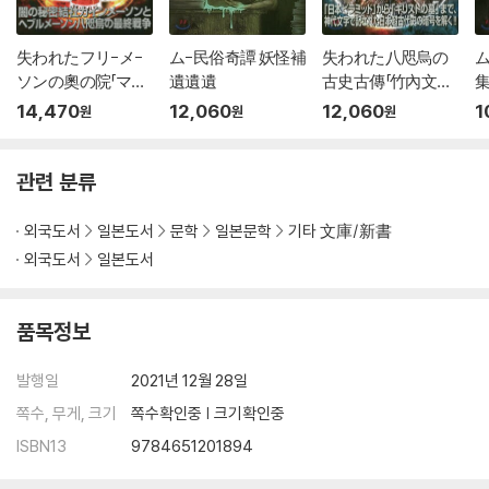
失われたフリ-メ-
ム-民俗奇譚 妖怪補
失われた八咫烏の
ム
ソンの奧の院「マン
遺遺遺
古史古傳「竹內文書」
島」
の謎
14,470
12,060
12,060
1
원
원
원
관련 분류
외국도서
일본도서
문학
일본문학
기타 文庫/新書
외국도서
일본도서
품목정보
발행일
2021년 12월 28일
쪽수, 무게, 크기
쪽수확인중 | 크기확인중
ISBN13
9784651201894