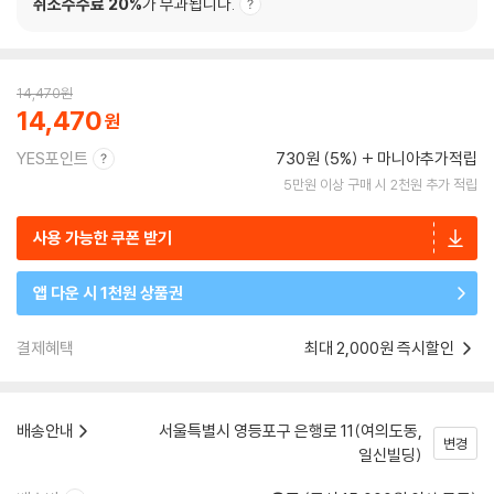
취소수수료 20%
가 부과됩니다.
14,470
원
14,470
YES포인트
730원 (5%)
마니아추가적립
5만원 이상 구매 시 2천원 추가 적립
사용 가능한 쿠폰 받기
앱 다운 시 1천원 상품권
결제혜택
최대 2,000원 즉시할인
배송안내
서울특별시 영등포구 은행로 11(여의도동,
변경
일신빌딩)