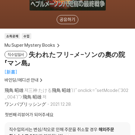
공유하기
소득공제
수입
Mu Super Mystery Books
失われたフリ-メ-ソンの奧の院
직수입일서
「マン島」
新書
바인딩/에디션 안내
飛鳥 昭雄
저三神 たける
飛鳥 昭雄
'))" onclick="setMcode('302
_004')">
飛鳥 昭雄
저
ワン.パブリッシング
2021.12.28.
첫번째 리뷰어가 되어주세요
직수입외서는 변심/착오로 인해 주문을 취소할 경우
해외주문