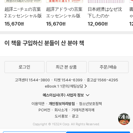
超譯ニ-チェの言葉
超譯アドラ-の言葉
日本經濟はなぜ沈
書
2 エッセンシャル版
エッセンシャル版
下したのか
15,670
15,670
12,060
1
원
원
원
이 책을 구입하신 분들이 산 분야 책
로그인
최근 본 상품
주문/배송
고객센터 1544-3800
티켓 1544-6399
중고샵 1566-4295
eBook 1:1문의/채팅상담
예스이십사(주) 사업자 정보
이용약관
개인정보처리방침
청소년보호정책
PC버전
회사소개
거래처관계자께
도서홍보
광고
Copyright © YES24 Corp. All Rights Reserved.
MATOM11