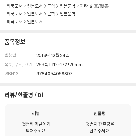
외국도서
일본도서
문학
일본문학
기타 文庫/新書
외국도서
일본도서
문학
일본문학
외국도서
일본도서
품목정보
발행일
2013년 12월 24일
쪽수, 무게, 크기
263쪽 | 112*172*20mm
ISBN13
9784054058897
리뷰/한줄평
0
리뷰
한줄평
첫번째 리뷰어가
첫번째 한줄평을
되어주세요.
남겨주세요.