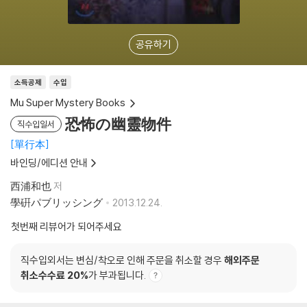
공유하기
소득공제
수입
Mu Super Mystery Books
恐怖の幽靈物件
직수입일서
單行本
바인딩/에디션 안내
西浦和也
저
學硏パブリッシング
2013.12.24.
첫번째 리뷰어가 되어주세요
직수입외서는 변심/착오로 인해 주문을 취소할 경우
해외주문
취소수수료 20%
가 부과됩니다.