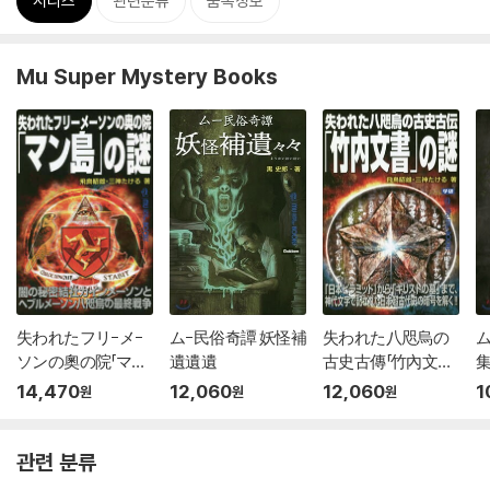
시리즈
관련분류
품목정보
Mu Super Mystery Books
失われたフリ-メ-
ム-民俗奇譚 妖怪補
失われた八咫烏の
ム
ソンの奧の院「マン
遺遺遺
古史古傳「竹內文書」
島」
の謎
14,470
12,060
12,060
1
원
원
원
관련 분류