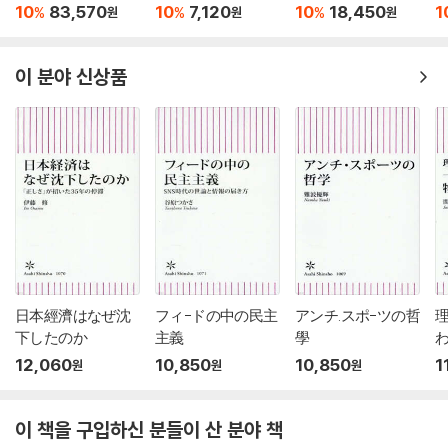
10
83,570
10
7,120
10
18,450
1
%
%
%
원
원
원
이 분야 신상품
日本經濟はなぜ沈
フィ-ドの中の民主
アンチ.スポ-ツの哲
下したのか
主義
學
12,060
10,850
10,850
1
원
원
원
이 책을 구입하신 분들이 산 분야 책