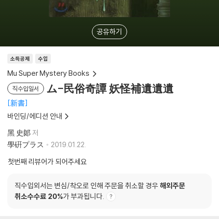
공유하기
소득공제
수입
Mu Super Mystery Books
ム-民俗奇譚 妖怪補遺遺遺
직수입일서
新書
바인딩/에디션 안내
黑 史郞
저
學硏プラス
2019.01.22.
첫번째 리뷰어가 되어주세요
직수입외서는 변심/착오로 인해 주문을 취소할 경우
해외주문
취소수수료 20%
가 부과됩니다.