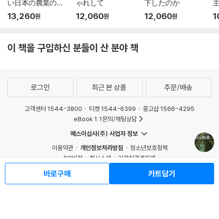
い日本の農業の敎
ゃれして
下したのか
科書
13,260
12,060
12,060
1
원
원
원
이 책을 구입하신 분들이 산 분야 책
로그인
최근 본 상품
주문/배송
고객센터 1544-3800
티켓 1544-6399
중고샵 1566-4295
eBook 1:1문의/채팅상담
예스이십사(주) 사업자 정보
이용약관
개인정보처리방침
청소년보호정책
PC버전
회사소개
거래처관계자께
도서홍보
광고
바로구매
카트담기
Copyright © YES24 Corp. All Rights Reserved.
MATOM6