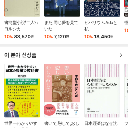
書簡型小說「二人?」
また,同じ夢を見て
ビバリウム Adoと
ヨルシカ
いた
私
1
10
83,570
10
7,120
10
18,450
%
%
%
원
원
원
이 분야 신상품
世界一わかりやす
書いて,戀して,おし
日本經濟はなぜ沈