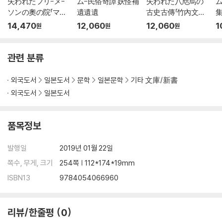
失われたフリ-メ-
ム-民俗奇譚 妖怪補
失われた八咫烏の
ム
ソンの奧の院「マン
遺遺遺
古史古傳「竹內文書」
島」
の謎
14,470
12,060
12,060
1
원
원
원
관련 분류
외국도서
일본도서
문학
일본문학
기타 文庫/新書
외국도서
일본도서
품목정보
발행일
2019년 01월 22일
쪽수, 무게, 크기
254쪽 | 112*174*19mm
ISBN13
9784054066960
리뷰/한줄평
0