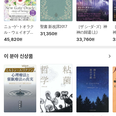
ニュ-ゲ-トオラク
聖書 新改譯2017
［ザ.シ-ダ-ズ］神
［
ル－ウェイオブビ-
神の歸還(上)
神
31,350
원
イング
45,820
33,760
3
원
원
이 분야 신상품