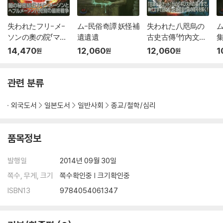
失われたフリ-メ-
ム-民俗奇譚 妖怪補
失われた八咫烏の
ム
ソンの奧の院「マン
遺遺遺
古史古傳「竹內文書」
島」
の謎
14,470
12,060
12,060
1
원
원
원
관련 분류
외국도서
일본도서
일반사회
종교/철학/심리
품목정보
발행일
2014년 09월 30일
쪽수, 무게, 크기
쪽수확인중 | 크기확인중
ISBN13
9784054061347