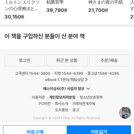
ミルトン.エリクソ
粘菌哲學
神さまの夜の手紙
ンの心理療法と催
39,790
21,700
원
원
眠療法
30,150
2
원
이 책을 구입하신 분들이 산 분야 책
로그인
최근 본 상품
주문/배송
고객센터 1544-3800
티켓 1544-6399
중고샵 1566-4295
eBook 1:1문의/채팅상담
예스이십사(주) 사업자 정보
이용약관
개인정보처리방침
청소년보호정책
PC버전
회사소개
거래처관계자께
도서홍보
광고
Copyright © YES24 Corp. All Rights Reserved.
MATOM7
바로구매
카트담기