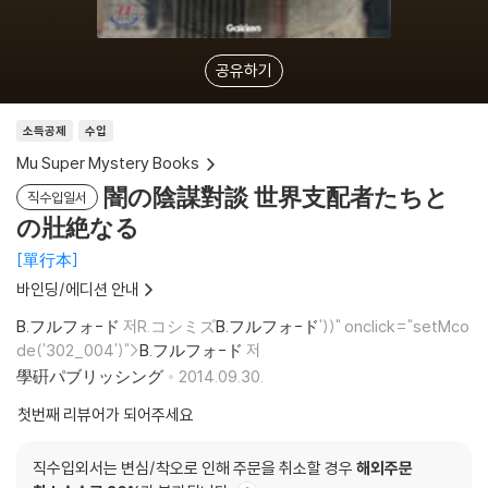
공유하기
소득공제
수입
Mu Super Mystery Books
闇の陰謀對談 世界支配者たちと
직수입일서
の壯絶なる
單行本
바인딩/에디션 안내
B.フルフォ-ド
저R.コシミズ
B.フルフォ-ド
'))" onclick="setMco
de('302_004')">
B.フルフォ-ド
저
學硏パブリッシング
2014.09.30.
첫번째 리뷰어가 되어주세요
직수입외서는 변심/착오로 인해 주문을 취소할 경우
해외주문