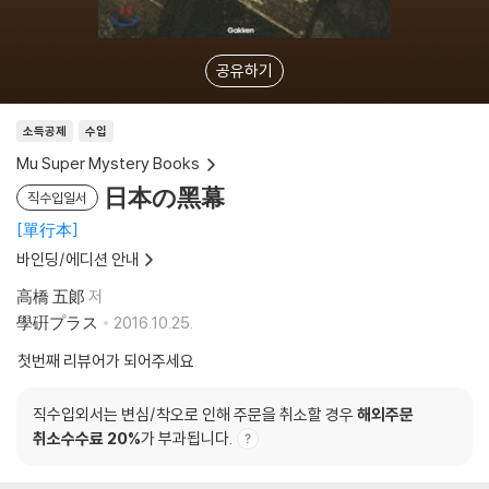
공유하기
소득공제
수입
Mu Super Mystery Books
日本の黑幕
직수입일서
單行本
바인딩/에디션 안내
高橋 五郞
저
學硏プラス
2016.10.25.
첫번째 리뷰어가 되어주세요
직수입외서는 변심/착오로 인해 주문을 취소할 경우
해외주문
취소수수료 20%
가 부과됩니다.