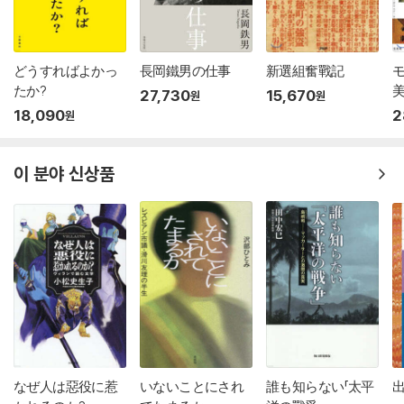
どうすればよかっ
長岡鐵男の仕事
新選組奮戰記
たか?
27,730
15,670
원
원
18,090
2
원
이 분야 신상품
なぜ人は惡役に惹
いないことにされ
誰も知らない「太平