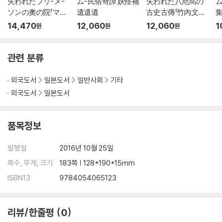
失われたフリ-メ-
ム-民俗奇譚 妖怪補
失われた八咫烏の
ム
ソンの奧の院「マン
遺遺遺
古史古傳「竹內文書」
島」
の謎
14,470
12,060
12,060
1
원
원
원
관련 분류
외국도서
일본도서
일반사회
기타
외국도서
일본도서
품목정보
발행일
2016년 10월 25일
쪽수, 무게, 크기
183쪽 | 128*190*15mm
ISBN13
9784054065123
리뷰/한줄평
0