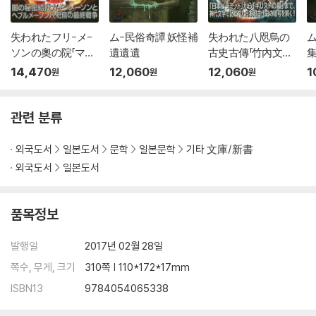
失われたフリ-メ-
ム-民俗奇譚 妖怪補
失われた八咫烏の
ム
ソンの奧の院「マン
遺遺遺
古史古傳「竹內文書」
島」
の謎
14,470
12,060
12,060
1
원
원
원
관련 분류
외국도서
일본도서
문학
일본문학
기타 文庫/新書
외국도서
일본도서
품목정보
발행일
2017년 02월 28일
쪽수, 무게, 크기
310쪽 | 110*172*17mm
ISBN13
9784054065338