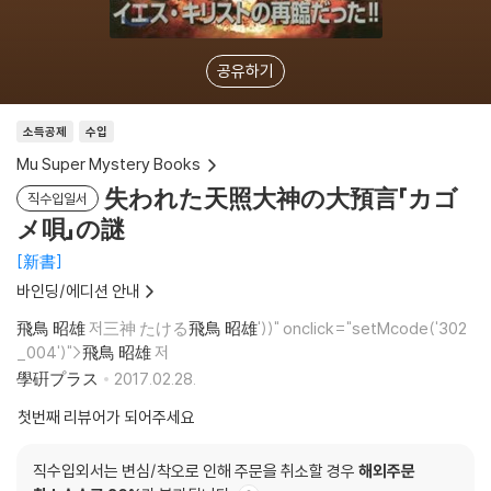
공유하기
소득공제
수입
Mu Super Mystery Books
失われた天照大神の大預言「カゴ
직수입일서
メ唄」の謎
新書
바인딩/에디션 안내
飛鳥 昭雄
저三神 たける
飛鳥 昭雄
'))" onclick="setMcode('302
_004')">
飛鳥 昭雄
저
學硏プラス
2017.02.28.
첫번째 리뷰어가 되어주세요
직수입외서는 변심/착오로 인해 주문을 취소할 경우
해외주문