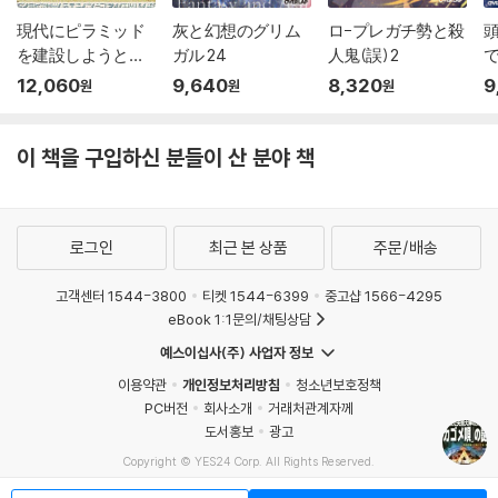
現代にピラミッド
灰と幻想のグリム
ロ-プレガチ勢と殺
を建設しようとし
ガル 24
人鬼(誤) 2
たら,超
ム
12,060
9,640
8,320
9
원
원
원
이 책을 구입하신 분들이 산 분야 책
로그인
최근 본 상품
주문/배송
고객센터 1544-3800
티켓 1544-6399
중고샵 1566-4295
eBook 1:1문의/채팅상담
예스이십사(주) 사업자 정보
이용약관
개인정보처리방침
청소년보호정책
PC버전
회사소개
거래처관계자께
도서홍보
광고
Copyright © YES24 Corp. All Rights Reserved.
MATOM8