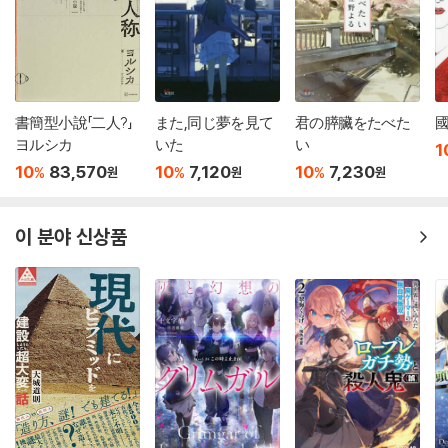
書簡型小說「二人?」
また,同じ夢を見て
君の膵臟をたべた
國
ヨルシカ
いた
い
1
10
83,570
10
7,120
10
7,230
%
%
%
원
원
원
이 분야 신상품