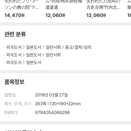
失われたフリ-メ-
ム-民俗奇譚 妖怪補
失われた八咫烏の
ム
ソンの奧の院「マン
遺遺遺
古史古傳「竹內文書」
島」
の謎
14,470
12,060
12,060
1
원
원
원
관련 분류
외국도서
일본도서
일반사회
종교/철학/심리
외국도서
일본도서
일반사회
외국도서
일본도서
품목정보
발행일
2018년 03월 27일
쪽수, 무게, 크기
263쪽 | 130*190*22mm
ISBN13
9784054066298