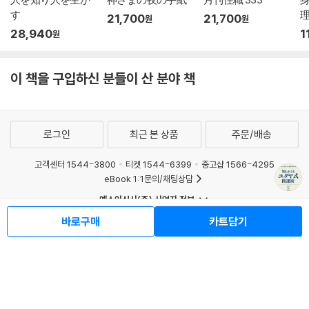
す
理
21,700
21,700
원
원
28,940
1
원
이 책을 구입하신 분들이 산 분야 책
로그인
최근 본 상품
주문/배송
고객센터 1544-3800
티켓 1544-6399
중고샵 1566-4295
eBook 1:1문의/채팅상담
예스이십사(주) 사업자 정보
이용약관
개인정보처리방침
청소년보호정책
바로구매
카트담기
PC버전
회사소개
거래처관계자께
도서홍보
광고
Copyright © YES24 Corp. All Rights Reserved.
MATOM7