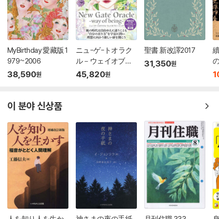
MyBirthday 愛藏版 1
ニュ-ゲ-トオラク
聖書 新改譯2017
979~2006
ル－ウェイオブビ-
31,350
원
イング
38,590
45,820
1
원
원
이 분야 신상품
人を知り人を生か
神さまの夜の手紙
月刊住職 333