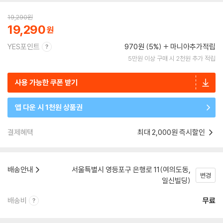
19,290
원
19,290
YES포인트
970원 (5%)
마니아추가적립
5만원 이상 구매 시 2천원 추가 적립
사용 가능한 쿠폰 받기
앱 다운 시 1천원 상품권
결제혜택
최대 2,000원 즉시할인
배송안내
서울특별시 영등포구 은행로 11(여의도동,
변경
일신빌딩)
배송비
무료