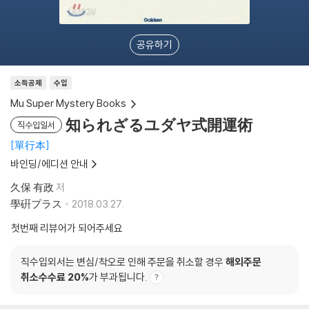
공유하기
소득공제
수입
Mu Super Mystery Books
知られざるユダヤ式開運術
직수입일서
單行本
바인딩/에디션 안내
久保 有政
저
學硏プラス
2018.03.27.
첫번째 리뷰어가 되어주세요
직수입외서는 변심/착오로 인해 주문을 취소할 경우
해외주문
취소수수료 20%
가 부과됩니다.