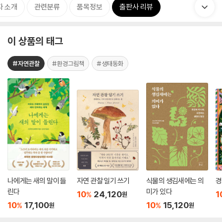
자 소개
관련분류
품목정보
출판사 리뷰
이 상품의 태그
#자연관찰
#환경그림책
#생태동화
나에게는 새의 말이 들
자연 관찰 일기 쓰기
식물의 생김새에는 의
경
린다
미가 있다
10
24,120
1
%
원
10
17,100
10
15,120
%
%
원
원