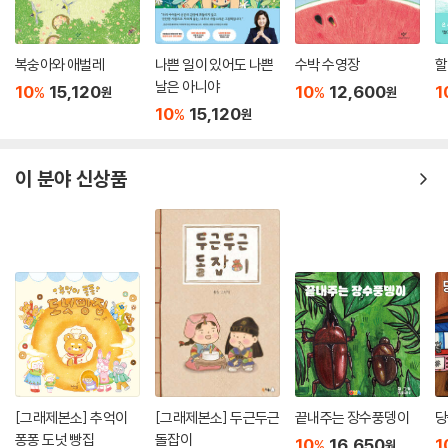
삶고 살아가는 갯벌 생물들의 모습을 보여줌으로써 갯벌이라는 공간이 과
연 누구의 것인지 생각해 보게 합니다.
복숭아와 애벌레
나쁜 일이 있어도 나쁜
수박 수영장
할
날은 아니야
장선환 작가는 ‘흰무늬갯벌과 회색무늬갯벌 사이의 전쟁은 끝이 났지만 흰
10
15,120
10
12,600
1
%
%
원
원
10
15,120
무늬갯벌에 평화가 찾아오지 않았다’는 결말을 통해, 갯벌이라는 공간과
%
원
그곳에 사는 생물들을 어떻게 대할 것인가에 대한 질문을 던집니다.
이 분야 신상품
교과 연계
유치원 누리과정 〉 11월 환경
유치원 누리과정 〉 4월 동식물
초등 〉 1학년 1학기 탐험 〉 그림책으로 만나는 탐험
초등 〉 2학년 1학기 자연 〉 지도 속 자연
[그래제본소] 추억이
[그래제본소] 두근두근
끝내주는 장수풍뎅이
당
퐁퐁 도넛 빵집
돌잡이
10
16,650
1
%
원