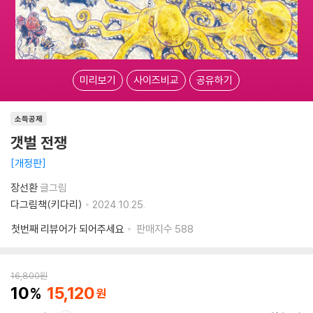
미리보기
사이즈비교
공유하기
소득공제
갯벌 전쟁
개정판
장선환
글그림
다그림책(키다리)
2024.10.25.
첫번째 리뷰어가 되어주세요
판매지수
588
16,800
원
10
15,120