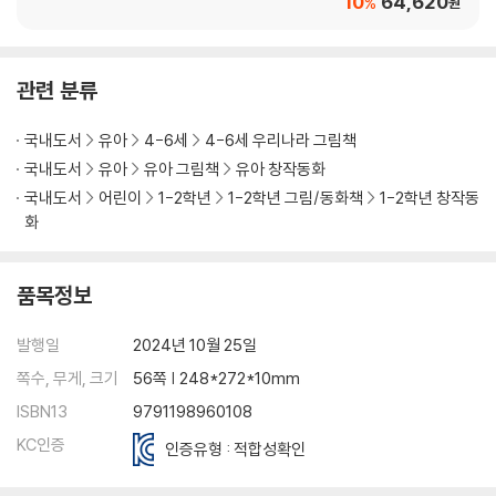
10
64,620
%
원
관련 분류
국내도서
유아
4-6세
4-6세 우리나라 그림책
국내도서
유아
유아 그림책
유아 창작동화
국내도서
어린이
1-2학년
1-2학년 그림/동화책
1-2학년 창작동
화
품목정보
발행일
2024년 10월 25일
쪽수, 무게, 크기
56쪽 | 248*272*10mm
ISBN13
9791198960108
KC인증
인증유형 : 적합성확인