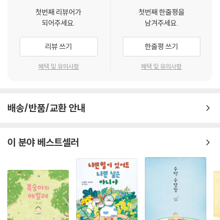
갯벌 생물들의 특징을 사실적으로 표현
첫번째 리뷰어가
첫번째 한줄평을
되어주세요.
남겨주세요.
갯벌에는 흔히 아는 고둥, 꼬막, 갯지렁이는 물론 칠게, 방게, 말똥게, 세스
랑게 등 여러 종류의 게들, 개소겡이나 쏙처럼 생소한 생물들까지 다양한
리뷰 쓰기
한줄평 쓰기
생명체들이 살고 있습니다.
혜택 및 유의사항
혜택 및 유의사항
이 책은 ‘갯벌 생물들 간의 전쟁’이라는 작가의 상상력을 바탕으로 만들어
졌지만, 각 생물들의 생김새와 생태적 특징은 고스란히 살렸습니다. 한쪽
집게발이 색도 다르고 크기도 더 큰 칠게를 전투를 지휘하는 대장군으로,
배송/반품/교환 안내
몸집이 아담한 방게를 부관으로, 지름길로 다닐 수 있는 갯강구를 정찰병
으로 그렸지요. 꼬막, 갯지렁이, 개소갱, 쏙 등의 생물들은 자신의 신체적
특징을 활용해 전투를 준비하며, 마도요나 낙지와 같은 생물들도 등장해
이 분야 베스트셀러
갯벌 생태계에 대한 사실성을 높입니다. 덕분에 따라서 독자는 자연스럽게
갯벌 생물들의 생김새와 특성을 알게 됩니다.
갯벌이 어떤 공간인지 생각해 보는 기회
이 책은 갯벌이 줄어들고 있는 상황을 전제로 하지만, 간척 사업이나 해양
생태계 오염 등을 직접적으로 비판하지는 않습니다. 갯벌을 삶의 터전으로