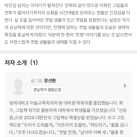
박진감 넘치는 이야기가 펼쳐진다. 만화와 같이 컷으로 이뤄진 그림들과
전투가 벌어지기까지의 상황을 시간대별로 보여주는 연출은 긴장감을 더
한다. 살 곳을 잃어버린 갯벌 생물이 인근 갯벌을 침범한다는 설정은 작가
의 상상력에 의한 것이지만, 전쟁에 임하는 갯벌 생물들의 모습은 생태적
특징을 충실하게 따랐다. 덕분에 한 편의 ‘전쟁’ 이야기를 보는 것 같으면서
도 자연스럽게 갯벌 생물들의 생태를 익힐 수 있다.
저자 소개
1
글그림
장선환
관심작가 알림신청
경희대학교 미술교육학과와 동 대학원 회화과를 졸업했습니다. 화
가, 그림책 작가로 활동하며 대학에서 학생들을 가르쳤습니다. 『선로
원』으로 2024 대한민국 그림책상 특별상을 받았습니다. 쓰고 그린
책으로 『우리가 도와줄게』 『아프리카 초콜릿』 『파도타기』 『줄을 섭니
다』 『우주 다녀오겠습니다』 『갯벌 전쟁』 『날아라 아빠 새』 『물총 팡