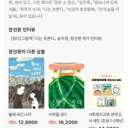
팡』 등이 있고, 그린 책으로 『검은 소 깜산』 『임진록』 『땅속나라 도둑
괴물』 『최후의 늑대』 『나는 흐른다』 『비로와 호랑할배』 『안개 숲을 지
날 때』 등이 있습니다.
장선환
인터뷰
[읽다]
그림책 『나는 흐른다』 송미경, 장선환 작가 인터뷰
장선환
의 다른 상품
돌에 새긴 나라
수박을 샀다
사회정서교육 연계 도
서 세트 (초등 1-2학년)
10
12,600
10
16,200
%
%
원
원