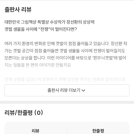
출판사 리뷰
대한민국 그림책상 특별상 수상작가 장선환의 상상력
갯벌 생물들 사이에 “전쟁”이 벌어진다면?
여러 가지 환경의 변화로 인해 갯벌이 점점 줄어들고 있습니다. 장선환 작
가는 갯벌 공간이 점점 줄어들면 갯벌 생물들 사이에 전쟁이 벌어질지도
모른다는 상상을 합니다. 이런 아이디어를 바탕으로 ‘흰무늬갯벌’에 벌어
지는 일들을 한 편의 이야기로 만들지요.
전쟁 상황을 실감나게 표현하기 위해 장선환 작가는 만화와 같이 컷으로
이뤄진 그림들과 전투가 벌어지기까지의 상황을 시간대별로 보여주는 연
출판사 리뷰 더보기
출로 이야기에 긴장감을 더합니다. 또한 좋아하는 전쟁 영화의 장면들을
패러디해서 넣기도 합니다. 이러한 시도를 알아봐 주는 눈 밝은 독자가 있
기를 기대하면서요.
리뷰/한줄평
0
칠게, 방게, 말똥게, 방게, 세스랑게,
고둥, 개소겡, 꼬막, 쏙, 짱뚱어…
리뷰
한줄평