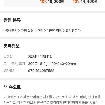
10
18,000
10
14,400
%
%
원
원
관련 분류
국내도서
가정 살림
요리
개인요리책
요리전문가
품목정보
발행일
2024년 11월 11일
쪽수, 무게, 크기
300쪽 | 812g | 190*240*20mm
ISBN13
9791194087588
책 속으로
이 책에서 소개하는 요리들은 채소를 기반으로 하되 액젓, 버터, 달걀 등을
사용하고, 다양한 허브와 향신료로 컬러감과 원재료와의 조화를, 멋들어