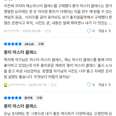
전골과의 차이점이라고 한다면 건미역을 물에 담가둘 필요 없이 조리 첫
‘차갑게 먹는 음식’ 파트에서는 샐러드를 시작으로 토르티야 칩을 곁들여
이전에 저자의 채소마스터 클래스를 구매했다.풍미 마스터 클래스는 뭔가
과정부터 바로 넣는 건데, 꼬들하게 씹히는 미역의 식감이 포인트입니다.
평범한 요리에도 한 끗 차이로 풍미가 더해지는 킥을 전수 해 받을 수 있는
먹는 초당옥수수 살사, 구운 채소 마리네이드, 비트 후무스, 시칠리아식 카
여기에 샤브샤브 육수나 양지 육수 등 시판 제품을 사용해 조리 시간을 줄
책일까 궁금, 시리즈를 같이 꽂아놔도 보기 좋지않을까해서 구매했다.판
포나타 등의 요리를 소개한다. 이 책의 특징은 평소에 흔히 접할 수 없는 레
이고, 맛있게 입안을 감싸는 감칠맛의 주인공인 미역과 자연 단맛의 알배
형은 큰편이고 묵직, 사진도 굳, 내용은 말해 뭐하겠나 내가 더 맛있는 걸
시피로 만든 창작 요리가 많다는 것인데, 혹여 들어본 요리라 하더라도 전
추를 넣어 육수의 풍미를 더합니다.
먹을 수 있게 해주면 고맙고 즐겁지.ㅎ
신이 되는 레시피 원형 그대로 조리하는 것이 아닌 백지혜만의 해석을 통
d******5
2025.05.06.
신고
0
댓글
0
---「건미역 배추 전골」중에서
한 특별한 킥이 꼭 포함되어 있다.
eBook
구매
『채소 마스터 클래스』의 당근 뢰스티를 기억하시나요? 『채소 마스터 클래
‘따뜻하게 먹는 음식’ 파트에서는 가수 장민호가 방송 프로그램 [편스토
풍미 마스터 클래스
스』를 단숨에 베스트셀러에 오르게 한 요리로, SNS에서 아직도 인증 사진
랑]에서 허가를 받고 선보였다는 ‘건미역 배추 전골’을 비롯하여, 토마토
이 올라오고 있는 자타공인 히트작인데요. 당근 뢰스티를 만드는 방법과
백지혜 작가님은 파스타 마스터 클래스, 채소 마스터 클래스를 통해 이미
프리터, 김치 프리타타, 레바논식 매운 감자, 바냐 카우다, 새송이버섯 스
좋아하고 있었는데 아주 흥미로운 제목의 '풍미 마스터 클래스' 출시 소식
동일하게 이번에는 우엉 뢰스티를 구워 함께 곁들였습니다. 우엉은 당근보
테이크 등을 소개하고 있다. 특히 저자의 SNS에 레시피가 공개되어 있었
을 듣고 바로 사보았어요. 정멜멜 작가님의 사진도 너무 좋고 자세한 조리
다 수분이 적어 익히는 시간이 짧아 훨씬 빠르고 쉽게 만들 수 있으니, 꼭
던 건미역 배추 전골은 방송 이후 수많은 사람들의 인증이 쏟아졌다. 책에
법 설명도 좋습니다. 무엇보다 어렵지 않아요!
부추 잡채와 함께 맛보시길 바랍니다.
서는 느타리버섯과 만가닥버섯을 제안하고 있지만 각자 취향에 맞는 다른
---「부추 잡채와 우엉 뢰스티」중에서
y*******0
2025.02.16.
신고
0
댓글
0
버섯으로 충분히 대체 가능한 만큼 각기 다른 버전의 건미역 배추 전골이
탄생했다. 조리법도 초간단한 데다가 조리 시간도 단 15분이니, 찬바람 불
들기름 묵은지 솥밥은 꼭 묵은지가 아니더라도 잘 익은 김치와 들기름만
종이책
구매
때 안 해 먹어볼 이유가 없다.
있으면 됩니다. 김치를 완전히 물에 씻어 조리하면 뒷맛이 깔끔하고 담백
풍미 마스터 클래스
한 풍미가 증폭됩니다. 김치와 함께 밥을 짓기 때문에 숙성된 김치의 맛이
‘밥과 면’은 한국인의 심장 같은 것이라고 해도 과언이 아닐 것이다. 토마토
손님 초대에도 한 그릇으로 내기 좋은 레시피가 다양하네요. 오랜만에 요
냄비에 눌어붙은 누룽지까지 고르게 퍼집니다. 들기름을 넉넉하게 둘러 간