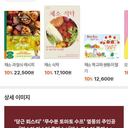
채소·과일식 레시피
채소 식탁
채소 학교와 쌍둥이 딸
오
기
10
22,500
10
17,100
1
%
%
원
원
10
12,600
%
원
상세 이미지