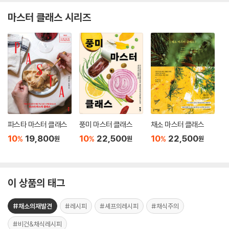
마스터 클래스 시리즈
파스타 마스터 클래스
풍미 마스터 클래스
채소 마스터 클래스
10
19,800
10
22,500
10
22,500
%
%
%
원
원
원
이 상품의 태그
#채소의재발견
#레시피
#셰프의레시피
#채식주의
#비건&채식레시피