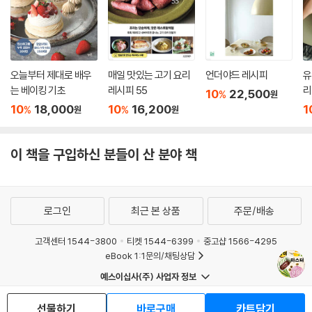
오늘부터 제대로 배우
매일 맛있는 고기 요리
언더야드 레시피
유
는 베이킹 기초
레시피 55
리
10
22,500
%
원
10
18,000
10
16,200
1
%
%
원
원
이 책을 구입하신 분들이 산 분야 책
로그인
최근 본 상품
주문/배송
고객센터 1544-3800
티켓 1544-6399
중고샵 1566-4295
eBook 1:1문의/채팅상담
예스이십사(주) 사업자 정보
이용약관
개인정보처리방침
청소년보호정책
선물하기
바로구매
카트담기
PC버전
회사소개
거래처관계자께