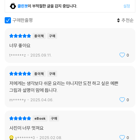
다. 이 역시 정멜멜의 손끝에서 모두 한 땀 한 땀 탄생한 하나의 예술 작품
클린봇
이 부적절한 글을 감지 중입니다.
설정
들이다. 정멜멜은 촬영은 물론이고 콜라주 작업에도 상당한 애정을 쏟으며
공을 들였다. 이로써 우리는 실체가 없는 ‘풍미’를 손에 잡힐 듯 눈앞에 펼
구매한줄평
추천순
쳐 보여주는 것처럼 선명하게 감각할 수 있게 되었다. 이 책의 소장 가치를
한층 더 높여주는 『풍미 마스터 클래스』만의 또 다른 감상 포인트이자 새
종이책
구매
롭게 탄생한 ‘채소힙’이다.
너무 좋아요
t******z
2025.09.11.
0
종이책
구매
저에게는 생각보다 쉬운 요리는 아니지만 도전 하고 싶은 예쁜
그림과 설명이 맘에 듭니다.
m*****y
2025.04.06.
0
eBook
구매
사진이 너무 멋져요
y*******0
2025.02.08.
0