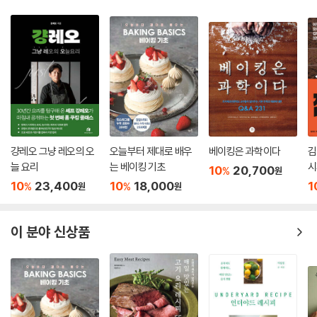
걍레오 그냥 레오의 오
오늘부터 제대로 배우
베이킹은 과학이다
김
늘 요리
는 베이킹 기초
시
10
20,700
%
원
10
23,400
10
18,000
1
%
%
원
원
이 분야 신상품