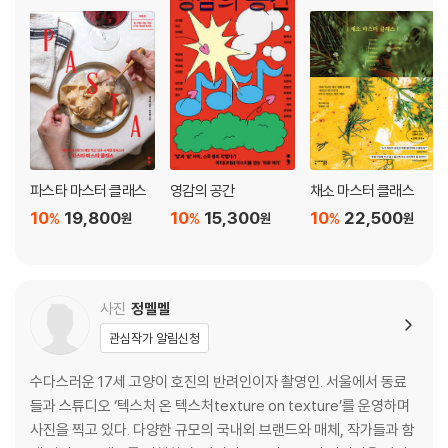
따뜻하게 먹는 요리
토마토 프리터와 오이 차지키 소스
김치 프리타타
마늘종 볶음
레바논식 매운 감자
브로콜리 바냐 카우다
파스타 마스터 클래스
영감의 공간
채소 마스터 클래스
코코넛 올스파이스 콜리플라워
10
19,800
10
15,300
10
22,500
%
%
%
원
원
원
사천식 크리스피 두부
새송이버섯 스테이크
에그 커리
건미역 배추 전골
사진
정멜멜
관심작가 알림신청
면과 밥
수다스러운 17세 고양이 호진의 반려인이자 촬영인. 서울에서 동료
토마토 냉국수
들과 스튜디오 ‘텍스처 온 텍스처texture on texture’를 운영하며
유부 소보로 소바
사진을 찍고 있다. 다양한 규모의 국내외 브랜드와 매체, 작가들과 함