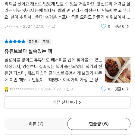
냉국수부터 유부 소보로 소바, 건두부면 오이 냉채, 부추 잡채와 우엉 뢰스
리책을 샀어요.채소로 맛있게 만들 수 있을 거같아요. 향신료의 매력을 살
장 1-2큰술이면 양념도 충분합니다. 잘게 다진 미나리의 향과 식감도 함께
티, 크리미 버섯 리소토, 들기름 묵은지 솥밥 등 다국적 면 요리와 밥 요리
리는 메뉴 몇가지 눈에 띄네요. 밥과 면 요리가 섹션은 다 만들어보고 싶네
즐겨주세요!
의 향연이 가장 든든하게 빛을 발한다. 부담스러울 정도로 묵직하지는 않
요. 날이 추워서 그런가 뜨거운 스프나 국물 요리도 만들기 쉬워보여서 좋
---「들기름 묵은지 솥밥」중에서
으면서도 다채로운 맛과 기분 좋은 포만감을 선사하는 백지혜만의 풍미 노
아요. 사진도 쨍하니 예쁘네요. 자주 들여다보고 싶은 요리책이에요.
u*****r
2024.12.10.
신고
0
댓글
0
하우가 페이지마다 가득하다.
종이책
구매
사진 그 이상의 사진, 정멜멜 작가 특유의 감성으로 아름답고 생생하게
유튜브보다 실속있는 책
예술 작품으로 재탄생한 재료 콜라주 ‘채소힙’
실용서를 없이도 유튜브로 레서피를 쉽게 찾아볼 수 있는
세상에서, 영상보다 실속있는 책이 출간되었다. 작가의 전
『채소 마스터 클래스』로 호흡을 맞췄던 정멜멜 포토그래퍼와 이번 『풍미
편인 파스타, 채소 마스터 클래스를 유용하게 보았기 때문
마스터 클래스』에서도 다시 한번 함께했다. 요리의 작은 질감 하나하나 놓
에 이번 책도 고민없이 구매했다. 이작가의 가장 큰 장점
치지 않으면서도 특유의 정서가 묻어나는 정멜멜의 섬세한 사진은 그냥 단
은 멋부리지 않고도 근사한 음식을 짧은 시간내에 만들 수
순한 사진 그 이상이다. 요리책이지만 펼치는 순간 넋을 놓고 일단 감상하
t***********6
2024.11.22.
신고
0
댓글
0
있다는 점이다. 요리시간에 대한 부담이 많은 사람들에게
게 되는 매력의 요리 사진들은 물론이고, 이번 『풍미 마스터 클래스』에서
첫번째로 추천한다. 냉장고속 애매하게
리뷰 전체보기
는 한 가지 포인트가 더 있다.
바로 각 요리에 쓰인 기본 채소와 풍미의 킥을 완성하는 주요 재료의 콜라
리뷰
7
한줄평
6
주 작업이다. 재료 하나하나 초근접 촬영으로 세세한 부분까지 모두 포착
했고 그것들을 각 요리마다 한 페이지에 모아 조형적으로 아름답게 배치했