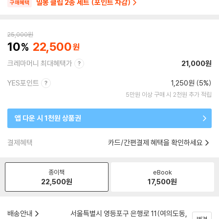
밀봉 클립 2종 세트 (포인트 차감)
구매혜택
25,000
원
10
22,500
크레마머니 최대혜택가
21,000원
YES포인트
1,250원 (5%)
5만원 이상 구매 시 2천원 추가 적립
앱 다운 시 1천원 상품권
결제혜택
카드/간편결제 혜택을 확인하세요
종이책
eBook
22,500
원
17,500
원
배송안내
서울특별시 영등포구 은행로 11(여의도동,