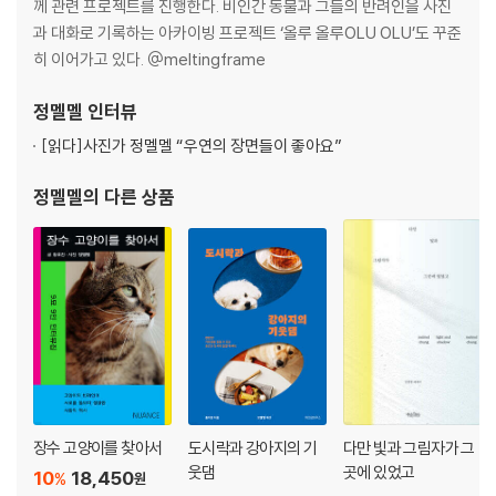
오리엔탈 누들 샐러드
께 관련 프로젝트를 진행한다. 비인간 동물과 그들의 반려인을 사진
건두부 면 오이 냉채
과 대화로 기록하는 아카이빙 프로젝트 ‘올루 올루OLU OLU’도 꾸준
부추 잡채와 우엉 뢰스티
히 이어가고 있다. @meltingframe
가지 퓌레 라이스
사이프러스 렌틸콩 필라프
정멜멜
인터뷰
크리미 버섯 리소토
[읽다]
사진가 정멜멜 “우연의 장면들이 좋아요”
들기름 묵은지 솥밥
정멜멜
의 다른 상품
장수 고양이를 찾아서
도시락과 강아지의 기
다만 빛과 그림자가 그
웃댐
곳에 있었고
10
18,450
%
원