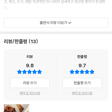
고, 짜고, 쓰고, 매운 직관적인 맛 너머의 섬세하고 정교한 풍미가 탄생한
같은 주류에 이르기까지 다양하게 활용할 수 있습니다. 밤을 삶아서 생크
다.
림을 더해 그대로 갈아도 맛있지만, 음식으로 위로받고 싶은 겨울밤에는
프랑스식 밤 수프를 만들어 먹습니다. 버번 위스키와 시나몬 가루를 더해
특히 이번 책에서는 각각의 요리를 소개하는 인트로 글 부분에 최대한 많
출판사 리뷰 더보기
풍미를 높인 프랑스식 밤 수프는 얼마나 더 특별한 맛일까요.
은 정보와 이야기를 실으려 노력한 흔적이 엿보인다. 보다 친절하게 ‘풍
---「프랑스식 크리스마스 밤 수프」중에서
미’의 세계로 독자들을 초대하는 편지이자, 어느 부분에 주안점을 두고 레
시피를 개발했는지 혹은 이 요리의 풍미 포인트는 어떤 것인지에 대한 상
리뷰/한줄평
13
프리타타는 클래식 오믈렛보다 단단한 형태로 재료의 선택에 제약이 없습
세한 안내이다. 이를 먼저 읽고 나서 레시피를 차례로 따라 요리해본다면
니다. 어떤 날은 달걀과 시금치, 양파 정도를 사용해 부드럽게 먹을 수도 있
레시피 개발자의 의도에 더욱 가까운 음식에 만들 수 있을 것이다.
고, 잘 익은 김치에 버터의 풍미를 더한 깊은 맛도 잘 어울립니다. 속재료는
리뷰
한줄평
미리 볶아 오래 익히지 않아도 되지만, 달걀이 타지 않도록 약불로 천천히
레몬 대신 시판 레몬즙을 사용하면 안 되는지, 올리브유는 어떤 제품이 좋
9.8
9.7
익히는 것이 포인트입니다. 버터는 아끼지 마세요. 프라이팬에서 달걀 반
고 엑스트라 버진 올리브유는 어떤 때 사용해야 하는지, 소금은 종류에 따
죽을 뒤집는 것이 힘들다면, 속재료를 볶은 뒤 달걀 반죽에 섞어 종이포일
라 용도가 어떻게 달라지는지, 실온/냉장고/냉동고에 늘 구비해두면 좋을
에 올리거나 그릇에 부어 에어프라이어에 넣고 170도에서 20-30분간 익
재료들은 무엇이 있는지, 흑후추와 백후추는 각각 어떻게 구분해서 사용하
리뷰 쓰기
한줄평 쓰기
히면 폭신한 프리타타 완성입니다.
는지 등 다년간 진행해온 쿠킹 클래스에서 자주 받은 질문을 토대로, 부엌
---「김치 프리타타」중에서
에서 요리하는 사람이 실질적으로 궁금해할 만한 질문에 대한 친절한 답변
혜택 및 유의사항
혜택 및 유의사항
도 책 곳곳에서 발견할 수 있다.
오리지널 레시피는 감자를 튀기는 것이지만, 간편하게 에어프라이어에 구
워도 감자가 충분히 바삭하게 익습니다. 이 요리의 가장 큰 매력은 볶은 고
‘수프’ ‘차갑게 먹는 음식’ ‘따뜻하게 먹는 음식’ ‘밥과 면’