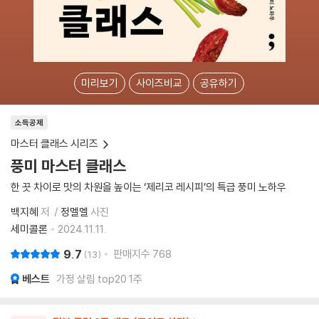
미리보기
사이즈비교
공유하기
소득공제
마스터 클래스 시리즈
풍미 마스터 클래스
한 끗 차이로 맛의 차원을 높이는 ‘제리코 레시피’의 특급 풍미 노하우
백지혜
저
정멜멜
사진
세미콜론
2024.11.11.
9.7
판매지수
768
13
베스트
가정 살림 top20 1주