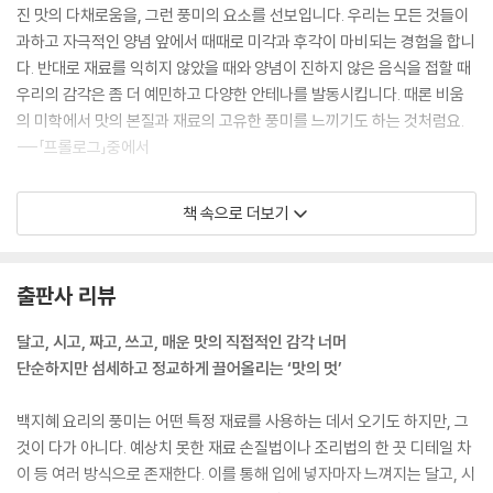
진 맛의 다채로움을, 그런 풍미의 요소를 선보입니다. 우리는 모든 것들이
과하고 자극적인 양념 앞에서 때때로 미각과 후각이 마비되는 경험을 합니
다. 반대로 재료를 익히지 않았을 때와 양념이 진하지 않은 음식을 접할 때
우리의 감각은 좀 더 예민하고 다양한 안테나를 발동시킵니다. 때론 비움
의 미학에서 맛의 본질과 재료의 고유한 풍미를 느끼기도 하는 것처럼요.
---「프롤로그」중에서
언젠가부터 채소 요리로 궁극의 맛을 추구하는 것을 마치 평생의 미션처럼
책 속으로 더보기
여기는 사람으로서, 영양가와 맛을 잡고도 만들기 쉬운 요리로 자신 있게
선보이고 싶은 것이 바로 이 콜드 그린 수프입니다. 콜드 그린 수프의 전신
은 스페인의 가스파초로, 주재료인 토마토에 양파와 오이, 셀러리 등 좋아
출판사 리뷰
하는 채소를 넣고, 레몬즙과 올리브유, 소금, 후추를 더해 믹서기에 갈아
차게 해서 먹는 음식입니다. 이제는 한국의 여름도 동남아처럼 푹푹 찌는
달고, 시고, 짜고, 쓰고, 매운 맛의 직접적인 감각 너머
습하고 무더운 날씨이기에 ‘시에스타’가 시급하다고 생각하지만, 그럴 수
단순하지만 섬세하고 정교하게 끌어올리는 ‘맛의 멋’
없으니 음식으로라도 위로를 받고 싶습니다.
---「콜드 그린 수프」중에서
백지혜 요리의 풍미는 어떤 특정 재료를 사용하는 데서 오기도 하지만, 그
것이 다가 아니다. 예상치 못한 재료 손질법이나 조리법의 한 끗 디테일 차
밤은 고구마나 단호박과 단맛의 정도는 비슷하지만, 맛과 향미가 뛰어나
이 등 여러 방식으로 존재한다. 이를 통해 입에 넣자마자 느껴지는 달고, 시
보니밤, 밤잼, 몽블랑 케이크와 같은 고급 디저트부터 막걸리 혹은 맥주와