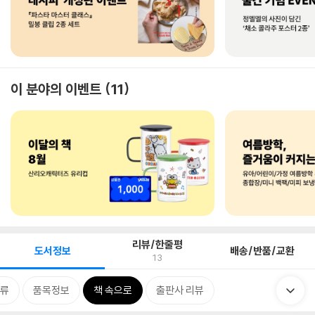
이 분야의 이벤트
11
리뷰/한줄평
도서정보
배송/반품/교환
13
류
품목정보
책 속으로
출판사 리뷰