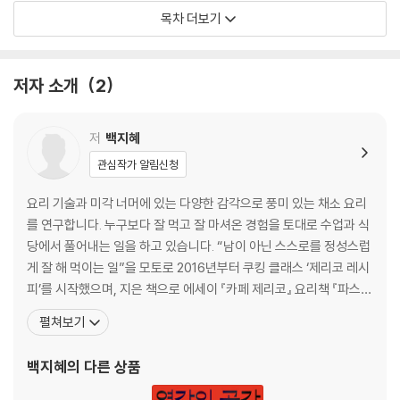
청경채 버섯 수프
목차 더보기
부드러운 렌틸콩 수프
콜드 그린 수프
태국식 코코넛 채소 수프
저자 소개
2
스페인식 마늘 빵 수프
프랑스식 크리스마스 밤 수프
저
백지혜
차갑게 먹는 요리
관심작가 알림신청
생아스파라거스 샐러드
요리 기술과 미각 너머에 있는 다양한 감각으로 풍미 있는 채소 요리
안초비 배 샐러드
를 연구합니다. 누구보다 잘 먹고 잘 마셔온 경험을 토대로 수업과 식
초당옥수수 살사와 토르티야 칩
당에서 풀어내는 일을 하고 있습니다. “남이 아닌 스스로를 정성스럽
구운 채소 마리네이드
게 잘 해 먹이는 일”을 모토로 2016년부터 쿠킹 클래스 ‘제리코 레시
비트 후무스와 올리브 절임
피’를 시작했으며, 지은 책으로 에세이 『카페 제리코』 요리책 『파스타
구운 대파 비네그레트
마스터 클래스』 『채소 마스터 클래스』가 있습니다. 현재는 연남동에
펼쳐보기
양배추 생강초절임
서 ‘제리코 레시피’로 쿠킹 클래스를 진행하고, 동일한 이름의 식당을
로메인 시저 샐러드
운영 중입니다. 인스타그램 jerichorecipe 엑스 jerichobar 쿠킹 클
백지혜
의 다른 상품
시칠리아식 카포나타
래스
올리브 파슬리 볼과 구운 복숭아