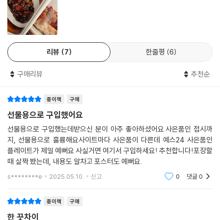
수의 놀라운 풍미와 파프리카 가루의 조화에 있습니다. 고수를 이렇게 많
네 가지 구성으로 제안하는 침샘 폭발 채소 요리
이 넣어도 될까 싶을 만큼 넣어도 금세 숨이 죽기 때문에, 고수 러버라면 넉
넉하게 준비해야 합니다. 파프리카 가루는 한국 고춧가루의 매운맛과는 완
『풍미 마스터 클래스』는 총 네 가지 파트로 구성되어 있다. ‘수프’, ‘차갑게
전히 다르기 때문에 작은 용량이라도 꼭 구입하기를 권합니다.
먹는 음식’, ‘따뜻하게 먹는 음식’, ‘밥과 면’. 보다 실용적인 구성으로 필요한
---「레바논식 매운 감자」중에서
리뷰
7
한줄평
6
상황에 맞게 골라 먹거나 여러 가지 조합으로 한상 차려낼 수 있는 재미가
있다. 여기에 소개된 요리에서 세 가지 혹은 다섯 가지 음식을 골라 집에서
몇 년 전, 한국에서 갑작스럽게 유행이 퍼지기 시작한 바냐 카우다는 이탈
구매리뷰
추천순
도 충분히 코스 요리처럼 구성해볼 수도 있다. 파인다이닝 레스토랑처럼
리아 피에몬테 지역에서 기원을 찾을 수 있습니다. 수확을 마친 농부들이
어렵거나 복잡하지 않은 요리들이지만 모든 음식에서 “나야, 풍미야.” 하
자축하며 와인과 함께 먹었던 소박한 음식으로, 만들기 쉽고 보관도 용이
종이책
구매
며 입안 가득 축제가 벌어진다. 나 혼자 먹는 한 끼를 위해서도, 친구와 가
합니다. 고된 노동 뒤엔 소울푸드처럼 포근한 음식을 찾기 마련인데, 바냐
족을 초대해 나눠 먹는 상차림으로도 손색이 없다.
선물용으로 구입했어요
카우다를 먹을 때마다 에너지 충전이 되는 기분을 느낍니다. 마늘과 안초
선물용으로 구입했는데받으신 분이 아주 좋아하셨어요.사은품인 접시까
비를 허브와 함께 뭉근하게 끓이는 간단한 조리법일 뿐인데, 늘 예상을 뛰
그중 첫 번째 파트 ‘수프’는 저자가 아침에만 여는 수프 가게를 차릴 계획을
지, 선물용으로 훌륭해요사이트마다 사은품이 다른데 예스24 사은품인
어넘는 풍미가 있기 때문이지요. 바냐 카우다 소스를 따뜻하게 데워 부드
진지하게 고민했을 만큼 다양하게 개발한 수프 레시피 중 엄선했다. 여기
플레이트가 제일 예뻐요 사실거면 여기서 구입하세요! 추천합니다!포장할
럽게 갈고, 빵과 채소찜 혹은 생채소를 찍어 먹는다는 점에서 퐁듀와도 흡
수록된 일곱 가지의 수프 레시피는 각기 다른 풍미의 매력으로 우리를 초
때 살짝 봤는데, 내용도 알차고 포스터도 예뻐요.
사합니다.
대한다. 수프 하면 경양식집에서 먹어본 옥수수 크림 수프, 양송이 수프 정
s********e
2025.05.10.
신고
0
댓글
0
---「브로콜리 바냐 카우다」중에서
도만 알고 있던 사람에게는 실로 눈이 번쩍 뜨일 만한 다채로운 요리 한 그
릇 그 자체다. 흥미로운 다국적 감칠맛은 물론이고 질감도 다양한 수프 한
종이책
구매
건미역 배추 전골은 저의 레시피 중 SNS에서 가장 반응이 뜨거웠던 요리
그릇 한 그릇이 백지혜만의 풍미 노하우를 집약하여 보여준다.
예요. TV 프로그램 [편스토랑]에서도 소개된 적이 있을 정도니까요. 일반
한 끗차이