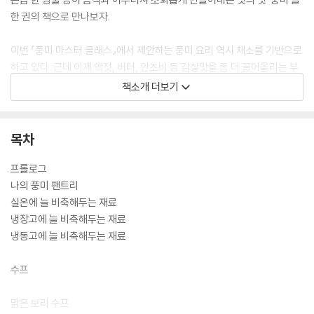
한 권의 책으로 만나보자.
이번 『풍미 마스터 클래스』에서 제안하는 풍미 요리 역시 채소를 기반으로
하고 있다. 근데 이제 액젓, 버터, 안초비 등 감칠맛을 좀 더 끌어올리는 부
재료를 곁들인. 이렇듯 페스코 단계의 채식이 가능하며, 좀 더 유연하고 풍
책소개 더보기
미 가득한 36가지 채소 요리의 레시피를 정리했다. 그렇지만 여기에 완전
한 비건을 위해 대체할 수 있는 재료들과 논비건을 위한 추가 재료들을 적
절히 함께 소개하고 있음은 물론이다. 예를 들어, 비건에게는 ‘태국식 코코
목차
넛 채소 수프’에서 피시소스 대신 연두나 국간장을 사용하여 간을 하면 된
다거나 ‘크리미 버섯 리소토’의 육수를 건표고버섯 우린 물로 대체할 수 있
프롤로그
다고 안내한다. 또한 논비건에게는 ‘사천식 크리스피 두부’ 요리에 듬뿍 뿌
나의 풍미 팬트리
리는 자체 개발 풍미 파우더를 각종 고기나 달걀 등에도 찍어 먹어보기를
실온에 늘 비축해두는 재료
권하는 식이다.
냉장고에 늘 비축해두는 재료
냉동고에 늘 비축해두는 재료
수프
맑은 보리 수프