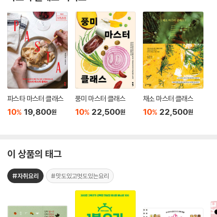
파스타 마스터 클래스
풍미 마스터 클래스
채소 마스터 클래스
10
19,800
10
22,500
10
22,500
%
%
%
원
원
원
이 상품의 태그
#자취요리
#맛도있고멋도있는요리