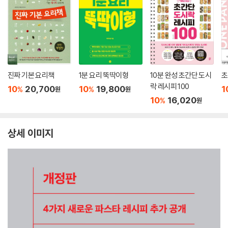
진짜 기본 요리책
1분 요리 뚝딱이형
10분 완성 초간단 도시
초
락 레시피 100
10
20,700
10
19,800
1
%
%
원
원
10
16,020
%
원
상세 이미지