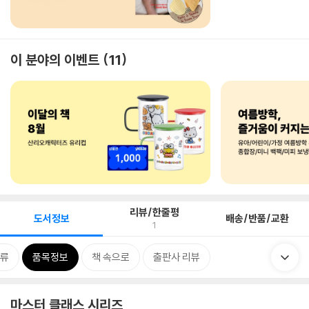
이 분야의 이벤트
11
리뷰/한줄평
도서정보
배송/반품/교환
1
류
품목정보
책 속으로
출판사 리뷰
마스터 클래스 시리즈