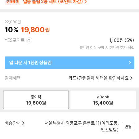
밀봉 클립 2종 세트 (포인트 차감)
구매혜택
22,000
원
10
19,800
YES포인트
1,100원 (5%)
5만원 이상 구매 시 2천원 추가 적립
앱 다운 시 1천원 상품권
결제혜택
카드/간편결제 혜택을 확인하세요
종이책
eBook
19,800
원
15,400
원
배송안내
서울특별시 영등포구 은행로 11(여의도동,
변경
일신빌딩)