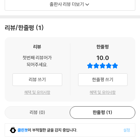
제철에 맞는 냉장고 속 친숙한 재료들을 편견 없이 파스타로 끌어들인다는
출판사 리뷰 더보기
이 들어가는 이 문장을 주문처럼 외워 보자.
것이다. 계절마다 등장하는 친숙한 제철 나물이나 고등어, 가지, 옥수수,
“소금으로 간한 끓는 물에 파스타를 넣어 삶는다. 포장지에 적힌 시간보다
굴 같은 일상의 재료도 여기서는 훌륭한 파스타로 변신해 당장 만들어 먹
2분 먼저 건져 내 볼에 담고 올리브유 2큰술을 뿌려 골고루 섞어 둔다.”
어 보고 싶은 욕구를 자극한다. 평소 흔하게 먹던 알리오 올리오라면 봄나
리뷰/한줄평
1
이것만 잘 지킨다면 파스타 초보에게는 2인분 이상 조리 시 웬만해선 파스
물을 넣어 계절의 색을 살리고, 누구나 한 번쯤 시도해 봤을 크림 파스타에
타를 오버쿡(overcook, 과하게 삶아진 상태)하지 않을 무기가 될 것이
는 아주 굵직한 파파르델레 면을 이용해 환상적인 식감과 맛 두 마리 토끼
다. 파스타는 건져 낸 이후에도 잔열에 의해 계속 익고 있다는 것을 잊지 말
를 모두 잡는다. 재료는 간단하지만 맛의 구조는 명확하고, 초보자도 반복
리뷰
한줄평
자.
할 수 있는 안정된 조리 흐름이 특징이다.
10.0
--- p.38
첫번째 리뷰어가
되어주세요.
사실 제리코 레시피의 인기 비결은 여기서 끝이 아니다. 자칫 비릴 것이라
올리브유에 마늘과 페퍼론치노로 향을 내어 만드는 오일 파스타의 기본,
생각되는 고등어에 파기름을 더해 담백 고소한 오일 파스타를 만들어 내는
리뷰 쓰기
한줄평 쓰기
알리오 올리오 스파게티. 간단한 재료만큼 만들기도 쉬울까? 나는 재료가
가 하면, 초당옥수수 알갱이가 톡톡 씹히는 크림 파스타, 사진부터 찍고 싶
간단할수록 요리하는 이의 실력은 더 고스란히 드러난다고 대답하겠다. 재
어지는 먹음직스러운 색감의 봄동 파스타, 명절에만 먹는 줄 알았던 고사
혜택 및 유의사항
혜택 및 유의사항
료가 단출하기에 면의 익힘 정도를 식별하기 쉽고, 오일만 들이부었는지
리가 스파게티 면과 기가 막히게 어우러지는 순간을 포착해 낸 레시피 등
아니면 입안에서 착착 감기게 수분이 잘 조절되었는지 금방 알아차릴 수
을 아낌없이 공개한다. 책 속 레시피의 가장 큰 장점은, 몇 가지 규칙만 지
있다는 의미이기도 하다. 평소 나물 없이 자주 해 먹는 알리오 올리오 파스
리뷰
0
한줄평
1
킨다면 그 안에서는 입맛과 취향에 따라 얼마든지 각자 자신의 파스타를
타에는 레몬 제스트가 들어간다.
만들어 볼 수 있도록 가능성을 열어 둔 것. 누구나 부담 없이 따라 할 수 있
--- p.51
도록 제리코 레시피의 비법들을 아낌없이 쏟아 냈다. 오랜 시간 다양한 사
클린봇
이 부적절한 글을 감지 중입니다.
설정
람들과 쿠킹 클래스를 진행하며 쌓은 주방에서의 자잘한 노하우 역시 이