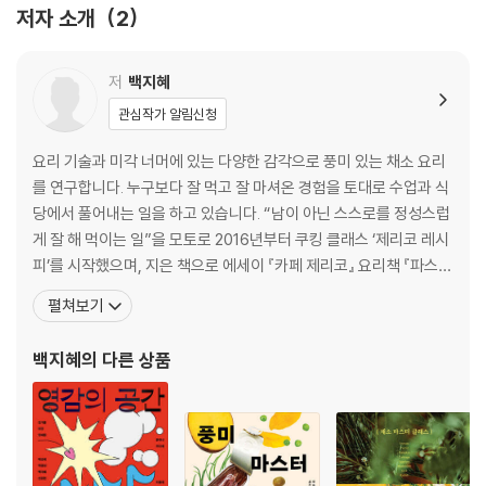
저자 소개
2
CHAPTER. 1
봄의 파스타
저
백지혜
달걀장 스파게티
관심작가 알림신청
봄나물 알리오 올리오 스파게티
냉이 봉골레 링귀네
요리 기술과 미각 너머에 있는 다양한 감각으로 풍미 있는 채소 요리
카르보나라 링귀네
를 연구합니다. 누구보다 잘 먹고 잘 마셔온 경험을 토대로 수업과 식
마늘종 소보로 스파게티
당에서 풀어내는 일을 하고 있습니다. “남이 아닌 스스로를 정성스럽
표고버섯 백미소 스파게티
게 잘 해 먹이는 일”을 모토로 2016년부터 쿠킹 클래스 ‘제리코 레시
봄동 안초비 스파게티
피’를 시작했으며, 지은 책으로 에세이 『카페 제리코』 요리책 『파스타
미니양배추 초리조 스파게티니
마스터 클래스』 『채소 마스터 클래스』가 있습니다. 현재는 연남동에
펼쳐보기
크리미 연어 대파 페투치네
서 ‘제리코 레시피’로 쿠킹 클래스를 진행하고, 동일한 이름의 식당을
운영 중입니다. 인스타그램 jerichorecipe 엑스 jerichobar 쿠킹 클
백지혜
의 다른 상품
CHAPTER. 2
래스
여름의 파스타
가지 콜드 카펠리니
카프레제 파르팔레