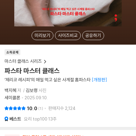
미리보기
사이즈비교
공유하기
소득공제
마스터 클래스 시리즈
파스타 마스터 클래스
‘제리코 레시피’의 매일 먹고 싶은 사계절 홈파스타
개정판
백지혜
저
김보령
사진
세미콜론
2025.09.10.
10.0
판매지수
2,124
1
베스트
요리 top100 13주