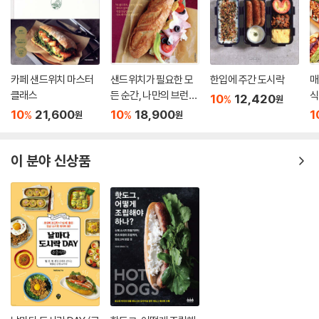
치즈와 후추가 전부인 단순한 재료가 만들어 내는 중독성은 사실 기본적인
을 요리의 매력에 푹 빠트리는데, 소문난 그의 클래스를 눈앞에서 체험하
재료 외에도 약간의 요령이 발휘되어야 한다는 것을 강조하고 싶다. 가장
는 듯한 자세한 과정 사진과 먹음직스러운 화보컷들을 통해 책만으로도 생
중요한 부분은 바로 ‘열’이다. 페코리노 치즈의 특성상 열을 가하면 팬에 쉽
생한 현장감을 물씬 느낄 수 있다. 대중적이고 기본적인 파스타부터 각종
게 눌어붙기 때문에 프라이팬을 가열하는 상태에선 아무리 잘 섞어도 치즈
제철 재료를 활용해 개발한 창의적인 퓨전 파스타까지 두루 한 권에 알차
가 뭉쳐 떡이 되기 쉬우니 주의하도록 한다. 면을 소스 팬에 옮겨 잘 섞을
카페 샌드위치 마스터
샌드위치가 필요한 모
한입에 주간 도시락
매
게 묶었다. 각 파스타 요리의 이름은 재료와 조리법, 사용한 파스타 면의 종
때 수분이 부족하면 면수를 더하는 것이 포인트!
클래스
든 순간, 나만의 브런치
식
류를 조합하여 메뉴명만 보아도 어떤 스타일의 파스타일지 직관적으로 알
10
12,420
%
원
이 방법이 이탈리안 정통 방식은 아니지만, 페코리노 치즈의 꼬릿한 풍미
가 완성되는 순간
핫
10
21,600
10
18,900
1
수 있도록 했다.
%
%
원
원
에 열을 살짝 가해 후추에서 나오는 알싸한 매운맛과 버터 풍미를 더하면
내 방식대로의 궁극의 카치오 에 페페가 완성된다.
수많은 이탈리안 요리 중 ‘파스타’가 이 책의 주제로 선정된 것은 저자가 직
이 분야 신상품
참, 카치오 에 페페를 물과 함께 먹는 것은 유죄. 당장 와인을 딸 것!
접 진행했던 SNS 설문조사에서 많은 사람들의 요청에 그녀가 기꺼이 응
--- p.180
한 것이다. 그렇게 오랜 시간 동안 수많은 팬들에게 사랑을 받고 있는 제리
코 레시피 첫 번째 레시피북의 개정판은 그래서 더욱 특별하다.
뇨키는 감자나 호박, 밀가루 반죽으로 빚는 이탈리아 스타일 수제비로, 형
태만 비슷할 뿐 한국의 수제비처럼 쫄깃한 식감이 아니라 부드러운 식감이
파스타는 이탈리안 가정식 중에서도 가장 대중적 선호도가 높고, 그런 만
특징이다. 소스는 오일, 토마토, 크림 베이스 모두 구애 없이 만들 수 있다.
큼 온라인에 돌아다니는 각종 레시피도 넘쳐나는 현실이다. 요리를 주로
눅진한 크림소스를 즐기고 싶다면 양파와 마늘을 볶은 다음 화이트와인을
하는 사람도, 하지 않는 사람도 파스타는 ‘어느 정도’ 다룰 줄 안다고 생각
넣는 단계에서 생크림을 100~150ml를 부은 뒤 블루치즈와 파르미지아
하는 것도 무리는 아니다. 그러나 저자는 쉽고 만만한 파스타일수록 만드
노 레지아노 치즈를 넣고 약한 불에서 뭉근하게 끓이면 된다. 추운 겨울에
는 이의 실력이 고스란히 드러난다는 것을 강조했다. 금방 휘리릭 만들 수
빵을 곁들여 소스를 바닥까지 싹싹 닦아 먹으면 몸도 마음도 말랑해지는