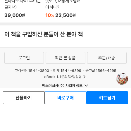
있다고 해서 다 맛있는 것이 아니고, 이왕 쉽게 만드는 것 더 그럴싸하고 맛
날마다 도시락 DAY (큰
핫도그, 어떻게 조립해
기분이 든다.
글자책)
야 하나?
있게 만들어 스스로 만족하면 그것이 파스타가 주는 행복이 아닐까.
--- p.220
39,000
10
22,500
%
원
원
이 책의 레시피가 1~2인분 기준인 것도 같은 맥락이다. 우선 나부터 잘해
먹이고 싶은 저자의 마음을 파스타를 통해 전달받을 수 있다. 파스타마다
이 책을 구입하신 분들이 산 분야 책
저자의 여러 가지 단상이 담긴 짧은 에세이를 읽는 재미도 쏠쏠하다. 어떤
파스타 곁에는 반드시 맥주가 있어야 하고, 어떤 파스타는 좋아하는 재료
를 마음껏 넣어도 좋다는 자유로움까지 엿볼 수 있다.
로그인
최근 본 상품
주문/배송
『파스타 마스터 클래스』는 그동안 파스타를 흔히 사 먹던 ‘외식 메뉴’에서
‘내가 할 수 있는 요리’로 바꾸고 싶었던 이들에게 명확한 해답을 제시해 왔
고객센터 1544-3800
티켓 1544-6399
중고샵 1566-4295
eBook 1:1문의/채팅상담
다. 이번 개정판은 그 길잡이 역할을 더 충실히 해 줄 것이다. 계절마다 달
라지는 제철 식재료를 과감하게 파스타에 활용하는 영리한 레시피를 만나
예스이십사(주) 사업자 정보
보자. 일단 많이 만들어 보면 자연스레 내가 좋아하는 맛을 찾아가게 된다
이용약관
개인정보처리방침
청소년보호정책
선물하기
바로구매
카트담기
는 저자의 말처럼, 우선 냉장고를 열어 당장 있는 눈앞에 재료를 들고 팬 앞
PC버전
회사소개
거래처관계자께
에 서 보자. 파스타만 수천 수백 그릇을 만들어 온 저자의 확실한 가이드가
도서홍보
광고
‘파스타 마스터’로 가는 지름길로 이끌어 줄 것이다.
Copyright © YES24 Corp. All Rights Reserved.
MATOM12