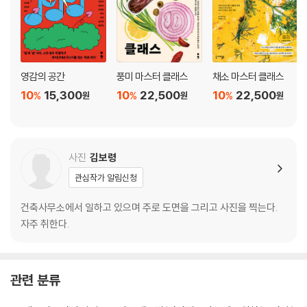
바질페스토 푸실리
그릭 샐러드 카사레체
포모도로 스파게티
과카몰리 프루트 제멜리
시소페스토 카펠리니
영감의 공간
풍미 마스터 클래스
채소 마스터 클래스
가지 퓌레 엔젤헤어
10
15,300
10
22,500
10
22,500
%
%
%
원
원
원
레몬그라스 카펠리니
CHAPTER. 3
가을의 파스타
사진
김보령
관심작가 알림신청
감태페스토 엔젤헤어
참나물 베이컨 스파게티
건축사무소에서 일하고 있으며 주로 도면을 그리고 사진을 찍는다.
토마토 조개 푸실리
자주 취한다.
레몬 크림 파파르델레
푸타네스카 링귀네
고사리 스파게티
관련 분류
고등어 스파게티
새우 로제 페투치네