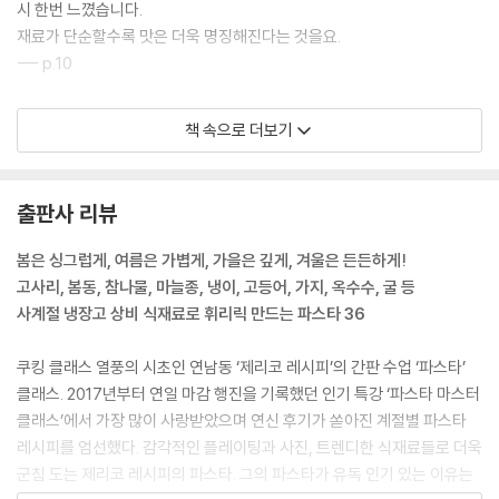
시 한번 느꼈습니다.
재료가 단순할수록 맛은 더욱 명징해진다는 것을요.
--- p.10
이 책에는 16종의 파스타 면이 등장한다. 전부 마트나 온라인에서 쉽게 구
책 속으로 더보기
입할 수 있다. 아무리 종류가 다양해도 우리는 결국 익숙한 것을 습관적으
로 찾게 된다. 하지만 옷에도 TPO가 있듯, 메인 재료와 소스에 맞춰 파스
타를 자유자재로 활용하는 재미를 느껴 보자. 묵직한 소스의 파스타라면
출판사 리뷰
소스가 잘 묻어나는 구멍이 뚫린 파스타나 면이 넓은 파스타를 선택하고,
한여름에 꼬들꼬들하면서도 호로록 넘어가는 가벼운 식감이 필요할 때는
봄은 싱그럽게, 여름은 가볍게, 가을은 깊게, 겨울은 든든하게!
엔젤헤어나 스파게티니를, 샐러드 파스타를 만든다면 접시에 덜기 편한 숏
고사리, 봄동, 참나물, 마늘종, 냉이, 고등어, 가지, 옥수수, 굴 등
파스타를 시도해 보자.
사계절 냉장고 상비 식재료로 휘리릭 만드는 파스타 36
--- p.24
쿠킹 클래스 열풍의 시초인 연남동 ‘제리코 레시피’의 간판 수업 ‘파스타’
파스타는 브랜드별로 미세하게 굵기가 다르기 때문에, ‘스파게티=7~8
클래스. 2017년부터 연일 마감 행진을 기록했던 인기 특강 ‘파스타 마스터
분’이라는 공식은 머릿속에서 지워 버리자.
클래스’에서 가장 많이 사랑받았으며 연신 후기가 쏟아진 계절별 파스타
파스타 봉지 겉면에는 대부분 알 덴테(Al dante, 심이 살아 있는 정도의
레시피를 엄선했다. 감각적인 플레이팅과 사진, 트렌디한 식재료들로 더욱
익힘)와 완전히 익힌 정도의 시간이 별도로 표기되어 있다. 만약 완벽한 타
군침 도는 제리코 레시피의 파스타. 그의 파스타가 유독 인기 있는 이유는
이밍으로 면을 삶는 것에 자신이 없다면, 이제 뒤에 나올 레시피에 빠짐없