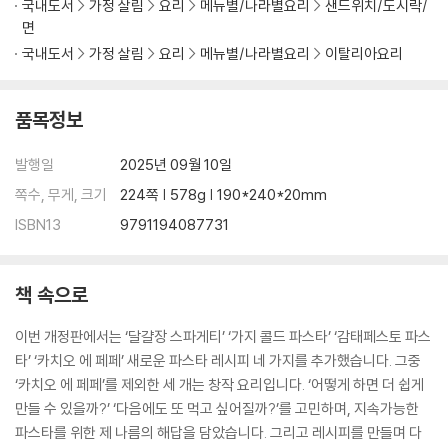
국내도서
가정 살림
요리
메뉴별/나라별요리
샌드위치/도시락/
마라 치킨 링귀네
면
국내도서
가정 살림
요리
메뉴별/나라별요리
이탈리아요리
CHAPTER. 4
겨울의 파스타
품목정보
카치오 에 페페
명란 스파게티
발행일
2025년 09월 10일
가리비 콘킬리에
쪽수, 무게, 크기
224쪽 | 578g | 190*240*20mm
아마트리치아나 부카티니
ISBN13
9791194087731
굴 매생이 스파게티
콘 포항초 탈리아텔레
알프레도 트리폴리네
책 속으로
라구 탈리아텔레
치즈 감자 뇨키
이번 개정판에서는 ‘달걀장 스파게티’ ‘가지 콜드 파스타’ ‘감태페스토 파스
타’ ‘카치오 에 페페’ 새로운 파스타 레시피 네 가지를 추가했습니다. 그중
‘카치오 에 페페’를 제외한 세 개는 창작 요리입니다. ‘어떻게 하면 더 쉽게
만들 수 있을까?’ ‘다음에도 또 먹고 싶어질까?’를 고민하며, 지속가능한
파스타를 위한 제 나름의 해답을 담았습니다. 그리고 레시피를 만들며 다