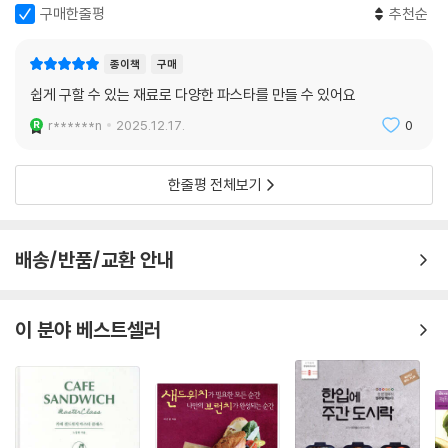
제철 식재료를 쓰다 보면 계절을 녹여 낸 맛이 곧 장전된 총알이라 할 만큼
책에 가득 담겼다. 파스타 면 삶는 팁부터 시작해 자주 묻는 질문들, 식재료
구매한줄평
추천순
든든한 확신을 주는데, 겨울 가지만 떠올려 봐도 알 수 있다. 빼빼한 겨울
구입과 손질법, 대체 재료 활용법, 남은 소스 보관법 등 요리가 서툰 이들을
가지는 비싼 가격도 가격이거니와 크기가 여름 가지의 절반이라 장바구니
위한 사소한 배려 또한 놓치지 않았다.
종이책
구매
에 담았다 내려놓았다를 반복하게 된다. 여름 가지는 뜨거운 기온 탓에 껍
쉽게 구할 수 있는 재료로 다양한 파스타를 만들 수 있어요
질이 단단해져, 껍질을 벗겼을 때 부드럽고 과육과 식감도 풍부해진다. 더
불어 몸 밖으로 열을 배출해 주는 효능도 있어 그야말로 여름에 먹는 보약
r******n
2025.12.17.
0
대한민국에서 가장 핫한 쿠킹 클래스 ‘제리코 레시피’
과도 같다.
간판 수업 ‘파스타 마스터 클래스’를 한 권의 책으로!
--- p.93
“다른 것 말고, 파스타부터 마스터해 보세요.”
한줄평 전체보기
조개가 있다면 간단히 만들 수 있는 수프 파스타를 소개한다. 방울토마토
현존하는 수많은 쿠킹 클래스 중에서도 한 번 찾았던 이들은 그날의 기분
에서 나오는 채수와 조개 육수, 버터, 화이트와인의 궁합이 훌륭하고 치즈
과 맛을 잊지 못해 꼭 다시 찾게 된다는 마성의 클래스. SNS에서 화제가 된
배송/반품/교환 안내
없이 깔끔한 국물 맛이 포인트다. 셀러리나 이탈리안 파슬리가 없다면 다
쿠킹 클래스 열풍의 주역 ‘제리코 레시피’의 백지혜 선생이 바로 그 주인공
진 쪽파로 대체한다. 같은 방법으로 생크림과 그라나 파다노 치즈를 넣은
이다. 제리코 레시피의 대표 수업인 ‘파스타 마스터 클래스’는 2017년 가
크림소스 베이스의 토마토 조개 파스타도 만들어 보자. 만드는 방법은 동
을부터 매해 두 차례씩 진행했으며 매번 조기 마감될 만큼 인기가 높다.
이 분야 베스트셀러
일하며 조개를 넣는 단계에서 애호박을 추가하고 생크림과 그라나 파다노
“그동안 먹은 파스타 중 가장 입맛에 맞았어요.” 클래스에서 참 맛있게 먹
치즈를 넣는다. 크림과 치즈의 풍미를 느낄 수 있고, 방울토마토와도 아주
던 그 맛을 잊지 못해 집에서도 자꾸 파스타를 만들게 된다는 수많은 극찬
잘 어울리니 꼭 시도해 보길 권한다.
후기로 더욱 입소문이 나며 연남동 간판 클래스로 자리매김했다.
--- p.145
저자 백지혜의 시원시원한 성격만큼이나 단순 정확한 설명으로 수강생들