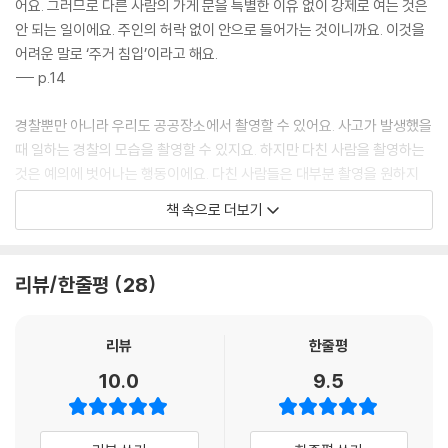
어요. 그러므로 다른 사람의 가게 문을 특별한 이유 없이 강제로 여는 것은
안 되는 일이에요. 주인의 허락 없이 안으로 들어가는 것이니까요. 이것을
어려운 말로 ‘주거 침입’이라고 해요.
--- p.14
경찰뿐만 아니라 우리도 공공장소에서 촬영할 수 있어요. 사고가 발생했을
때 일하는 경찰의 모습을 촬영할 수 있지요. 하지만 다친 사람을 촬영하는
것은 예의에 벗어나는 행동이에요. 다친 사람들은 대부분 촬영을 원하지
않을 것이고 그들에게 승낙을 구할 수도 없어요.
책 속으로 더보기
--- p.26
우리는 누가 “잘 잤어?”, “오늘 하루 잘 해 볼까?” 혹은 “잘 지내?”라고 물
리뷰/한줄평
28
을 때, 실제로는 전혀 그렇지 않은데도 대부분 “최고야!”, “응, 그래.” 혹은
“좋아.”라고 대답해요. 이것을 ‘선의의 거짓말’이라고 해요.
--- p.38
리뷰
한줄평
10.0
9.5
법정에 증인으로 나설 때는 서약을 해야 해요. 진실을 말하겠다고 약속하
는 거죠. 그것을 법정에서 ‘선서’했다고 말해요. 그랬는데도 거짓 증언을 하
면, 의도적으로 진실을 말하지 않는 거예요. 이것을 ‘위증’이라고 하고, 위