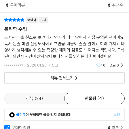
매달 월세를 내고, 식품을 사고, 치통으로 치과에 가거나 교통비로 쓸 돈이
구매리뷰
추천순
충분하지 않을 때 그것을 ‘절대적 빈곤’이라고 해요. 하지만 ‘상대적 빈
곤’도 있어요. 최저 생계비보다는 많은 돈을 가졌지만, 주변 사람보다는 덜
가진 것을 말해요. 다른 아이들은 스마트폰을 가지고 있고, 비싼 옷을 입고
종이책
구매
해외여행을 자주 가는데 나는 그럴 수 없다면 다른 친구와 비교해 ‘가난’하
윤리학 수업
다고 느끼게 돼요.
도서관 대출 찬스로 보려다가 인기가 너무 많아서 직접 구입한 책이예요.
--- p.90
독서 논술 학원 선정도서이고 그만큼 내용이 술술 읽히고 여러 가지고 다
양하게 생각해볼 수 있는 적당한 재미와 감동도 느껴지는 책입니다. 고학
우리는 가끔 친구를 잃을까 봐 마음에 내키지 않는 행동을 할 때가 있어요.
년이 되면서 시간이 많지 않다보니 양서를 읽히는데 힘써야겠어요.
학교에서 친구들 모두가 스마트폰이나, 자전거 혹은 유행하는 신발을 갖고
i********1
2026.01.26.
신고
0
댓글
0
있으면, 나도 그것을 가지고 싶어지지요. 왜 그런지 이유는 모르지만, 모두
가 어떤 것을 가지고 있으면 따라서 가지고 싶어지는 거예요.
리뷰 전체보기
--- p.102
우리는 보상을 받는 것을 좋아해요. 보상이 있으면 최선을 다하려고 해요.
리뷰
24
한줄평
4
그것은 개들도 마찬가지예요. 개는 무엇을 잘하고 나면 칭찬 받기를 원해
요. 우리는 그렇게 개를 복종하도록 훈련해요.
클린봇
이 부적절한 글을 감지 중입니다.
설정
--- p.110