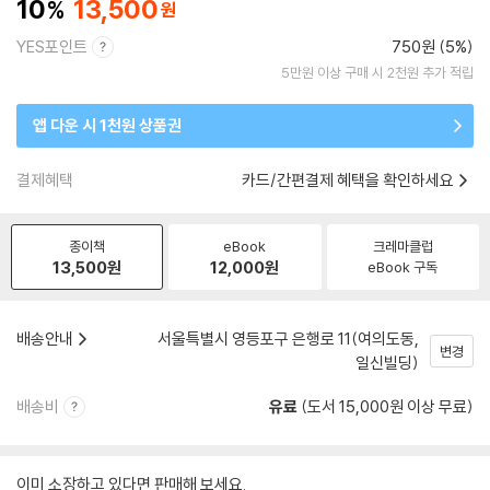
10
13,500
YES포인트
750원 (5%)
5만원 이상 구매 시 2천원 추가 적립
앱 다운 시 1천원 상품권
결제혜택
카드/간편결제 혜택을 확인하세요
종이책
eBook
크레마클럽
13,500
원
12,000
원
eBook 구독
배송안내
서울특별시 영등포구 은행로 11(여의도동,
변경
일신빌딩)
배송비
유료
(도서 15,000원 이상 무료)
이미 소장하고 있다면 판매해 보세요.