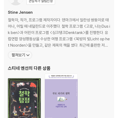
관심작가 알림신청
Stine Jensen
철학자, 작가, 프로그램 제작자이다. 덴마크에서 일란성 쌍둥이로 태
어나, 어릴 때 네덜란드로 이주했다. 철학 프로그램 <고로, 나는Dus i
k ben>과 어린이 프로그램 <싱크탱크Denktank>를 진행한다. 유
럽연합 양성평등상을 수상한 여행 프로그램 <북방의 빛Licht op he
t Noorden>을 만들고, 같은 제목의 책을 썼다. 최근에 출판한 저서
로는 남다른 자매 관계를 다룬 ≪자매 책Zussenboek≫과, 명상,
펼쳐보기
요가 및 동양 철학의 영적 세계를 탐구한 ≪Go East≫ 등이 있다.
≪내가 느끼는 모든 것Alles wat ik voel≫과 ≪내 머릿속 파티Fe
스티네 옌선
의 다른 상품
estje