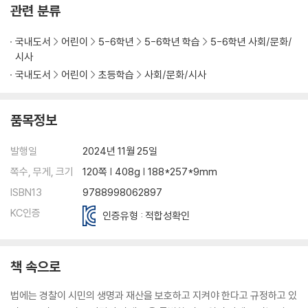
관련 분류
국내도서
어린이
5-6학년
5-6학년 학습
5-6학년 사회/문화/
시사
국내도서
어린이
초등학습
사회/문화/시사
품목정보
발행일
2024년 11월 25일
쪽수, 무게, 크기
120쪽 | 408g | 188*257*9mm
ISBN13
9788998062897
KC인증
인증유형 : 적합성확인
책 속으로
법에는 경찰이 시민의 생명과 재산을 보호하고 지켜야 한다고 규정하고 있