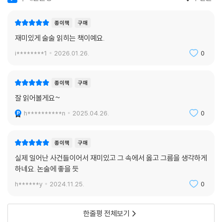
구매한줄평
추천순
‘옳은 일을 하는 것’이 항상 좋은지 아는 것은 쉬운 일은 아니에요. 물건을
훔친 도둑이 바로 옆에서 도망을 치고 있다고 상상해 봐요. 그때 다리를 뻗
종이책
구매
어서 도둑이 넘어지게 할 수 있을까요?
재미있게 술술 읽히는 책이예요.
--- p.119
i********1
2026.01.26.
0
종이책
구매
잘 읽어볼게요~
h**********n
2025.04.26.
0
종이책
구매
실제 일어난 사건들이어서 재미있고 그 속에서 옳고 그름을 생각하게
하네요. 논술에 좋을 듯
h******y
2024.11.25.
0