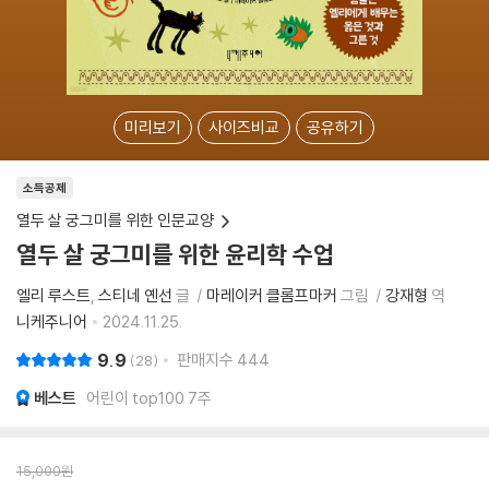
미리보기
사이즈비교
공유하기
소득공제
열두 살 궁그미를 위한 인문교양
열두 살 궁그미를 위한 윤리학 수업
엘리 루스트
스티네 옌선
글
마레이커 클롬프마커
그림
강재형
역
니케주니어
2024.11.25.
9.9
판매지수
444
28
베스트
어린이 top100 7주
15,000
원