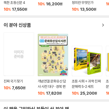
아홉 살에 시작하는 똑
초등 문해력 법률신문
10대를 위한 JUSTICE
슬
똑한 초등신문 4
정의란 무엇인가
10
16,200
1
%
원
10
17,550
10
13,500
%
%
원
원
이 분야 신상품
진짜 국기 찾기
개념연결 문화유산 답
초등 사회 + 과학 진짜
초
사 사전 대구 · 경북 편
문해력 5-2 세트
문
10
7,650
%
원
10
17,820
10
25,200
1
%
%
원
원