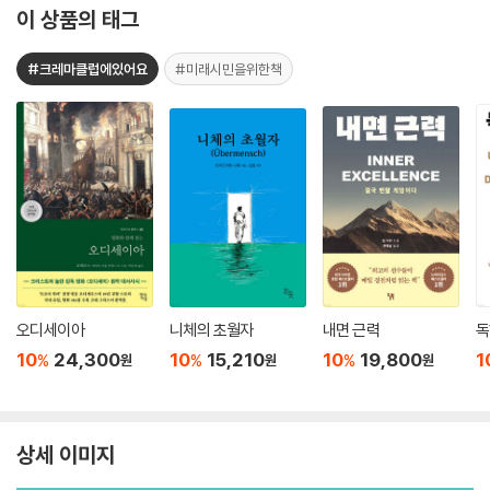
이 상품의 태그
#크레마클럽에있어요
#미래시민을위한책
오디세이아
니체의 초월자
내면 근력
독
10
24,300
10
15,210
10
19,800
1
%
%
%
원
원
원
상세 이미지