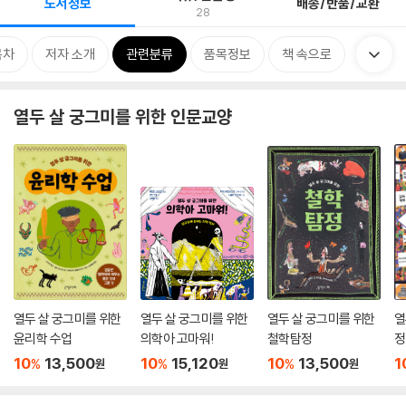
도서정보
배송/반품/교환
28
목차
저자 소개
관련분류
품목정보
책 속으로
열두 살 궁그미를 위한 인문교양
열두 살 궁그미를 위한
열두 살 궁그미를 위한
열두 살 궁그미를 위한
열
윤리학 수업
의학아 고마워!
철학탐정
정
10
13,500
10
15,120
10
13,500
1
%
%
%
원
원
원