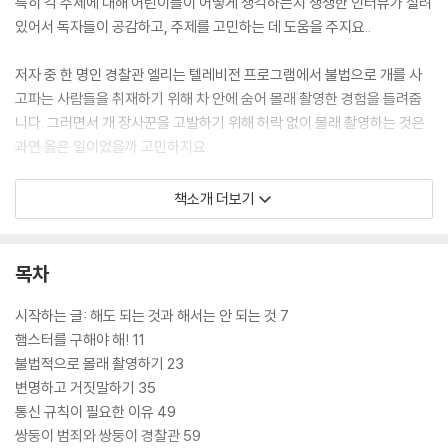
특히 각 주제에 대해 어린이들이 어떻게 생각하는지 생생한 인터뷰가 실려
있어서 독자들이 공감하고, 주제를 고민하는 데 도움을 주지요..
저자 중 한 명인 경찰관 엘리는 텔레비전 프로그램에서 불법으로 개를 사
고파는 사람들을 취재하기 위해 차 안에 숨어 몰래 촬영한 경험을 들려줍
니다. 그러면서 개 장사꾼을 고발하기 위해 허락 없이 몰래 촬영하는 것은
과연 옳은 일이었을까 고민하지요.
최근에는 누구나 스마트폰으로 무엇이든 촬영할 수 있지요. 하지만 다른
책소개 더보기
사람을 촬영할 때는 반드시 허락이 필요합니다. 사람은 누구나 사생활을
침해받지 않을 권리가 있거든요. 또 허락 없이 찍은 사진이나 영상을 온라
인에 올리는 것을 불법이에요. 그렇다면 우리 주변의 수많은 감시카메라
목차
(CCTV)는 어떨까요? 감시카메라가 있으면 어두운 골목에서도 안전함을
느낄 수는 있고, 혹시 있을 범죄를 미리 막아주기도 하지만, 감시카메라가
시작하는 글: 해도 되는 것과 해서는 안 되는 것 7
온종일 나의 행동을 감시한다는 걸 좋아할 사람은 없을 거예요. 이처럼 어
햄스터를 구해야 해! 11
떤 일이 옳고, 어떤 일이 그르다고 규정하는 것은 쉬운 일이 아니에요.
불법적으로 몰래 촬영하기 23
변명하고 거짓말하기 35
저자 엘리는 이렇게 말해요.
통신 규칙이 필요한 이유 49
쌍둥이 범죄와 쌍둥이 경찰관 59