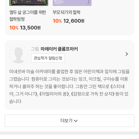
열두 살 궁그미를 위한
부모되기의 철학
철학탐정
10
12,600
%
원
10
13,500
%
원
그림
마레이커 클롬프마커
관심작가 알림신청
미네르바 미술 아카데미를 졸업한 후 많은 어린이책과 잡지에 그림을
그렸습니다. 컴퓨터로 그리는 것보다는 잉크, 아크릴, 구아슈를 이용
하거나 콜라주 하는 것을 좋아합니다. 그동안 그린 책으로 《스티네
야, 그거 아니?》, 《아말리아의 꿈》, 《감정으로 가득 찬 상자》 등이 있
습니다.
더보기