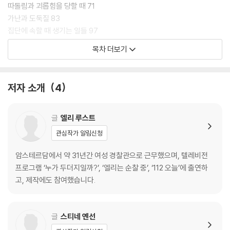
“우리는 좋은 일을 계속하기 위해 서로 격려하는 것이 중요해요. 누군가 무
따돌림과 괴롭힘을 당할 때 71
엇을 잘못할 때는 기분 나쁘지 않게 지적해 주고, 누군가 좋은 일을 하면 크
가난과 도둑질 83
게 칭찬해 주는 거죠. 칭찬을 들으면 누구나 기분이 좋으니까요. 결국 모든
집단에 속할 때 생기는 일들 97
것은 사람이 서로를 대하는 태도에 대한 문제예요. 그렇게 된다면 언젠가
선물일까? 뇌물일까? 105
목차 더보기
는 경찰이 전혀 필요 없는 날이 오게 될지도 모르겠죠.”_120쪽
맺는 글: 착한 일을 한다는 것 115
이 책은 정답을 알려 주는 책은 아니에요. 똑같은 선택이라도 어떤 경우에
저자 소개
4
는 옳지만, 어떤 경우에는 그른 일이 될 수도 있어요. 그러니까 우리는 무언
가를 할 때 이 일이 정말 옳은 일인지 한 번 더 고민해 보는 자세가 필요해
요. 그런 의미에서 스스로 생각하고 답을 찾아가는 자세를 알려주는 윤리
글
엘리 루스트
학 수업은 복잡한 사회를 살아가는 요즘 어린이들에게 더 필요한 책이랍니
관심작가 알림신청
다.
암스테르담에서 약 31년간 여성 경찰관으로 근무했으며, 텔레비전
프로그램 ‘누가 두더지일까?’, ‘엘리는 순찰 중’, ‘112 오늘’에 출연하
고, 제작에도 참여했습니다.
글
스티네 옌선