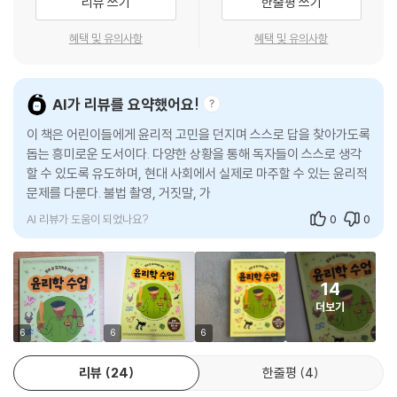
리뷰 쓰기
한줄평 쓰기
증을 하면 감옥에 갈 수도 있어요.
--- p.41
혜택 및 유의사항
혜택 및 유의사항
경찰이 용의자를 조사하려고 나누는 대화를 ‘심문’이라고 해요. 용의자는
경찰이 왜 자신을 의심하는지 알 권리가 있고, 경찰의 질문에 모두 대답할
AI가 리뷰를 요약했어요!
필요는 없어요. 이것을 전문적인 용어로 ‘묵비권’이라고 하지요.
이 책은 어린이들에게 윤리적 고민을 던지며 스스로 답을 찾아가도록
--- p.45
돕는 흥미로운 도서이다. 다양한 상황을 통해 독자들이 스스로 생각
할 수 있도록 유도하며, 현대 사회에서 실제로 마주할 수 있는 윤리적
경찰은 범인을 밝혀내기 위해 여러 종류의 유전자 증거물을 조사해요. 범
문제를 다룬다. 불법 촬영, 거짓말, 가난과 도둑질 등 어린이들이 쉽
죄 현장에서 희생자의 것이 아닌 누군가의 머리카락, 피부 각질, 침 혹은 피
게 공감할
를 발견하면 그것을 조사해 누가 거기에 있었는지 추측할 수 있어요.
AI 리뷰가 도움이 되었나요?
0
0
--- p.61
이미 오랫동안 괴롭힘을 당하고 더 이상 참을 수 없는 순간이 오면 ‘더는 참
14
을 수 없어. 내가 어떻게든 되갚아 줄 거야.’라고 생각하죠. 그 마음은 이해
더보기
해요. 하지만 조심해야 해요. 상대를 괴롭히며 복수하면, 사실은 나 역시 똑
같은 짓을 하는 거예요.
6
6
6
--- p.75
리뷰
24
한줄평
4