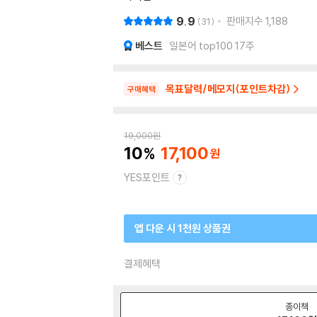
9.9
판매지수
1,188
31
베스트
일본어 top100 17주
목표달력/메모지(포인트차감)
구매혜택
19,000
원
10
17,100
YES포인트
앱 다운 시 1천원 상품권
결제혜택
종이책