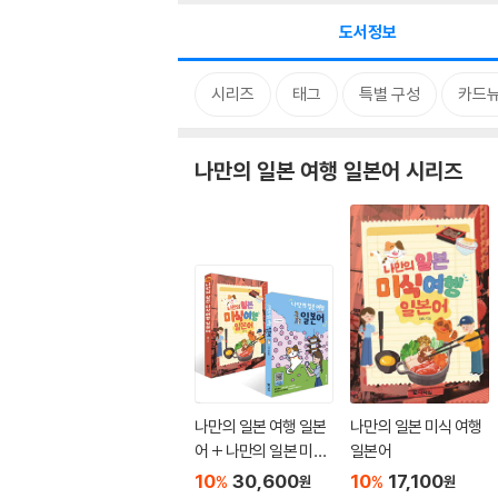
도서정보
시리즈
태그
특별 구성
카드
나만의 일본 여행 일본어 시리즈
나만의 일본 여행 일본
나만의 일본 미식 여행
어 + 나만의 일본 미식
일본어
여행 일본어 세트
10
30,600
10
17,100
%
%
원
원