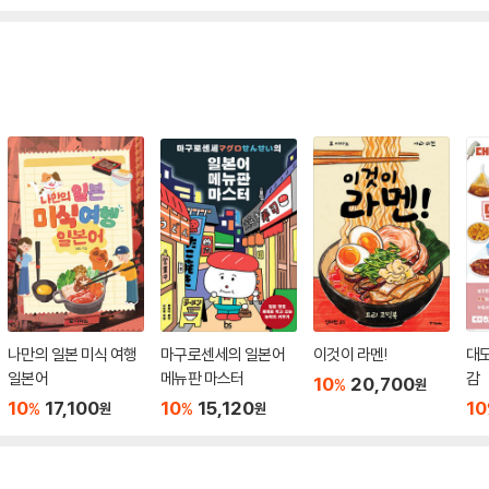
나만의 일본 미식 여행
마구로센세의 일본어
이것이 라멘!
대
일본어
메뉴판 마스터
감
10
20,700
%
원
10
17,100
10
15,120
10
%
%
원
원