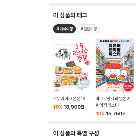
이 상품의 태그
#미식여행
#일본여행
오무라이스 잼잼 13
마구로센세의 일본어
편의점 마스터
10
18,900
%
원
10
15,750
%
원
이 상품의 특별 구성