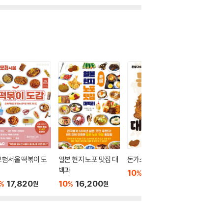
모험서울 떡볶이 도
일본 현지 노포 맛집 대
돈가스 대돈여지도
후루룩 
백과
나/가타
10
16,650
%
원
17,820
10
16,200
10
9
%
%
%
원
원