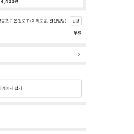
14,400
원
등포구 은행로 11(여의도동, 일신빌딩)
변경
무료
가게에서 팔기