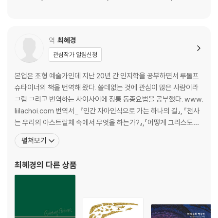
역
최혜경
관심작가 알림신청
본업은 조형 예술가인데 지난 20년 간 인지학을 공부하면서 루돌프
슈타이너의 책을 번역해 왔다. 쓸데없는 것에 관심이 많은 사람이라
그림 그리고 번역하는 사이사이에 정통 동종요법을 공부했다. www.
liilachoi.com 번역서_ 『인간 자아인식으로 가는 하나의 길』, 『천사
는 우리의 아스트랄체 속에서 무엇을 하는가?』,『어떻게 그리스도를
발견하는가』 ,『죽음, 이는 곧 삶의 변화이니!』, 『발도르프 학교와 그
펼쳐보기
정신』, 『자유의 철학』, 『교육예술 1, 인간에 대한 보편적인 앎』, 『교육
예술 2, 발도르프 교육 방법론적 고찰』, 『교육예술 3, 세미나 논의와
최혜경
의 다른 상품
교과과정 강의