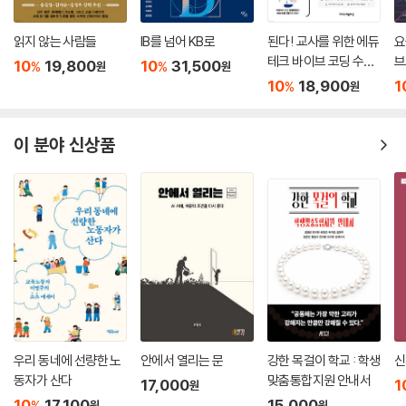
읽지 않는 사람들
IB를 넘어 KB로
된다! 교사를 위한 에듀
요
테크 바이브 코딩 수업
브
10
19,800
10
31,500
%
%
원
원
활용법
h
10
18,900
1
%
원
이 분야 신상품
우리 동네에 선량한 노
안에서 열리는 문
강한 목걸이 학교 : 학생
신
동자가 산다
맞춤통합지원 안내서
17,000
1
원
10
17,100
15,000
%
원
원