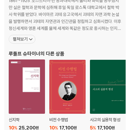
1861~1925. 오스트리아 빈 공과대학에서 물리와 화학을 공부했지
만 실은 철학과 문학에 심취해 후일 독일 로스톡 대학교에서 철학 박
사 학위를 받았다. 바이마르 괴테 유고국에서 괴테의 자연 과학 논설
을 발행하면서 괴테의 자연관과 인간관을 정립하고 심화시켰다. 이후
정신세계와 영혼 세계를 물체 세계와 똑같은 정도로 중시하는 인지학
을 창시하고, 제 1차 세계대전을 기점으로 추종자들의 요구에 따라 철
펼쳐보기
학적, 인지학적 정신과학에서 실생활에 적용할 수 있는 학문 분야를
개척하기 시작했다. 인지학을 근거로 하는 실용 학문에는 발도르프
루돌프 슈타이너
의 다른 상품
교육학, 생명 역동 농법, 인지학적 의학과 약학, 사회
신지학
비전 수행법
사고의 실용적 형성
10
25,200
10
17,100
5
17,100
%
%
%
원
원
원