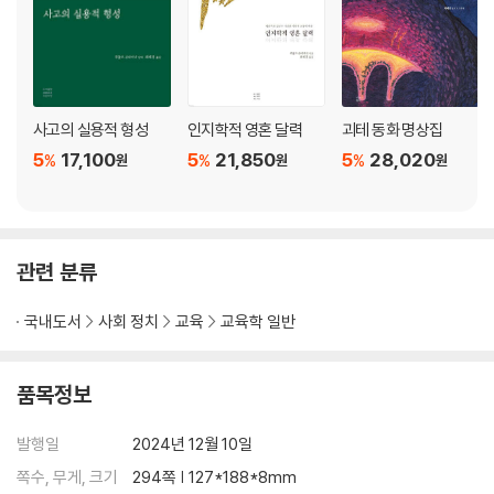
사고의 실용적 형성
인지학적 영혼 달력
괴테 동화 명상집
5
17,100
5
21,850
5
28,020
%
%
%
원
원
원
관련 분류
국내도서
사회 정치
교육
교육학 일반
품목정보
발행일
2024년 12월 10일
쪽수, 무게, 크기
294쪽 | 127*188*8mm