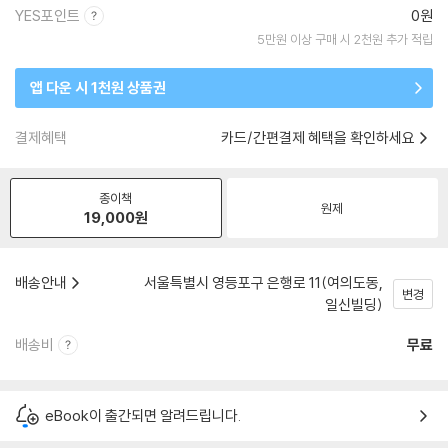
YES포인트
0원
5만원 이상 구매 시 2천원 추가 적립
앱 다운 시 1천원 상품권
결제혜택
카드/간편결제 혜택을 확인하세요
종이책
원제
19,000
원
배송안내
서울특별시 영등포구 은행로 11(여의도동,
변경
일신빌딩)
배송비
무료
eBook이 출간되면 알려드립니다.