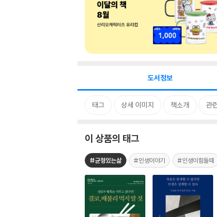
도서정보
태그
상세 이미지
책소개
관련
이 상품의 태그
#균형있는삶
#인생이야기
#인생이힘들때