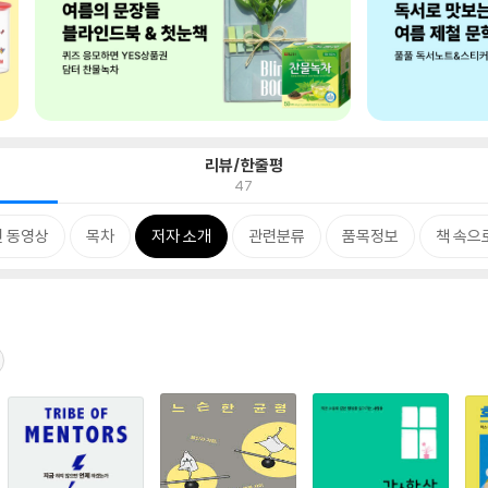
리뷰/한줄평
47
 동영상
목차
저자 소개
관련분류
품목정보
책 속으