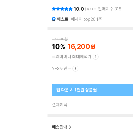
10.0
판매지수
318
47
베스트
에세이 top20 1주
18,000
원
10
16,200
크레마머니 최대혜택가
YES포인트
앱 다운 시 1천원 상품권
결제혜택
배송안내