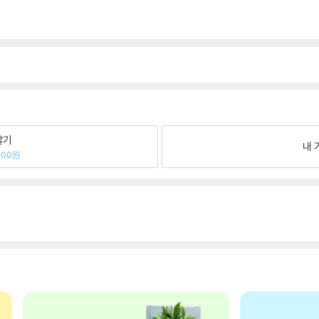
팔기
내 
200원