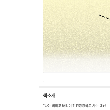
책소개
“나는 버티고 버티며 전전긍긍하고 사는 대신