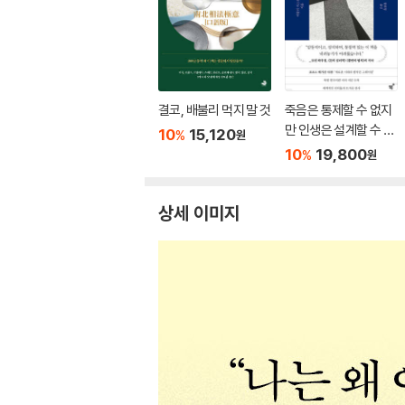
결코, 배불리 먹지 말 것
죽음은 통제할 수 없지
만 인생은 설계할 수 있
10
15,120
%
원
다
10
19,800
%
원
상세 이미지