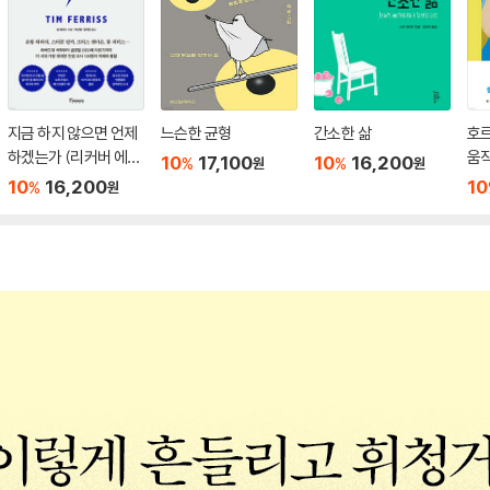
지금 하지 않으면 언제
느슨한 균형
간소한 삶
호
하겠는가 (리커버 에디
움
10
17,100
10
16,200
%
%
원
원
션)
10
16,200
10
%
원