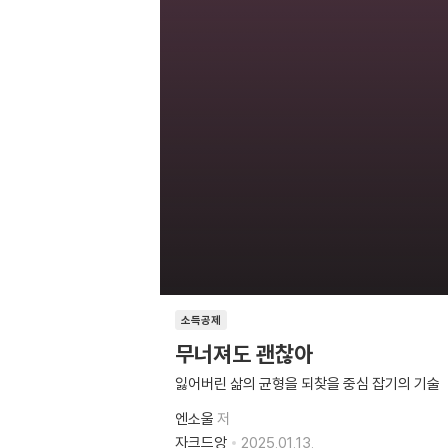
소득공제
무너져도 괜찮아
잃어버린 삶의 균형을 되찾을 중심 잡기의 기술
엔소울
저
자크드앙
2025.01.13.