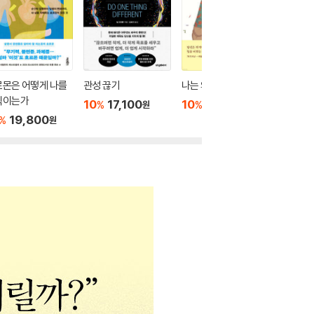
르몬은 어떻게 나를
관성 끊기
나는 왜 꾸물거릴까?
꾸준히, 
직이는가
않고
10
17,100
10
16,200
%
%
원
원
19,800
10
1
%
%
원