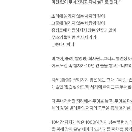
미련 없이 무너뜨리고 다시 쌓기로 했다.”
소리에 놀라지 않는 사자와 같이
그물에 걸리지 않는 바람과 같이
흙탕물에 더럽혀지지 않는 연꽃과 같이
무소의 뿔처럼 혼자서 가라.
_ 숫타니파타
비보이, 승려, 탈영병, 회사원…그리고 밸런싱
어느 도심 속 행자가 10년 간 돌을 쌓고 무너뜨
자체(自體). 꾸며지지 않은 있는 그대로의 것,
예술인 ‘밸런싱 아트’의 세계에 빠져든 후 무너
다 무너져버린 자리에서 무엇을 놓고, 무엇을 다
체의 삶’을 받아들인 저자의 고백을 통해 용기를 
10년간 저자가 쌓은 1000여 점이 넘는 밸런싱
을 위해 장이 끝날 때마다 ‘초심자를 위한 돌 쌓