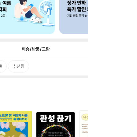
배송/반품/교환
로
추천평