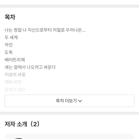
목차
나는 정말 나 자신으로부터 저절로 우러나온…
두 세계
카인
도둑
베아트리체
새는 알에서 나오려고 싸운다
야곱의 싸움
에바 부인
종말의 발단
목차 더보기
『데미안』 깊이 읽기 / 신혜선
I. 『데미안』 이해의 첫 걸음을 디딘다
저자 소개
2
어느 곳에도, 누구에게도 속하지 않은 단독자 헤르만 헤세