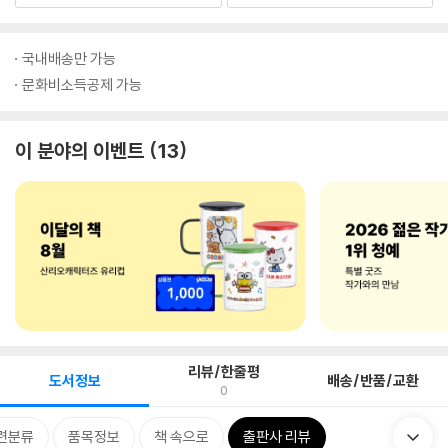
국내배송만 가능
문화비소득공제 가능
이 분야의 이벤트
13
리뷰/한줄평
도서정보
배송/반품/교환
0
련분류
품목정보
책 속으로
출판사 리뷰