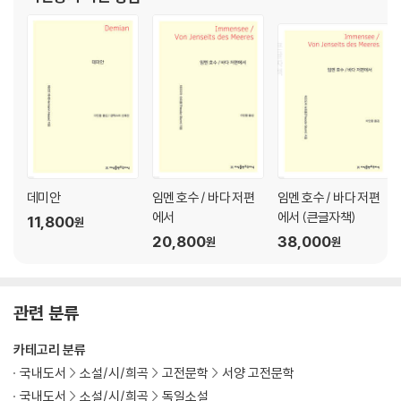
지은이에 대해
장, 한국독어독문학회장, 독일동문네트워크(ADeKo) 이사 등을 역
지은이 연보
임했고
옮긴이에 대해
데미안
임멘 호수 / 바다 저편
임멘 호수 / 바다 저편
에서
에서 (큰글자책)
11,800
원
20,800
38,000
원
원
관련 분류
카테고리 분류
국내도서
소설/시/희곡
고전문학
서양 고전문학
국내도서
소설/시/희곡
독일소설