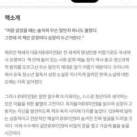
책소개
“처음 읽었을 때는 솔직히 무슨 말인지 하나도 몰랐다.
그런데 이 책은 문장마다 심장이 두근거린다.”
헤르만 헤세의 대표작《데미안》은 전 세계적 명성만큼 어렵기로도 국내에
서 유명하다. 책 안에 들어 있는 사회·문화·예술·정치·역사·종교·정신과학
적 함의를 모르고선 무슨 말인지 제대로 알기 어렵기 때문이다. 우리나라
에서 유독 청소년 필독서 성장 소설로 지나치게 알려진 탓에 소설에 대한
오해는 더욱 깊어졌다.
그러나 《데미안》은 알면 알수록 뜨거워지는, 스스로 청년이라 생각하는
모든 이들을 위한 불멸의 고전이다. 독자들이《데미안》을 읽으며 심장이 고
동치는 자신을 발견하도록 책과 독자 사이에 다리를 놓았다. 129쪽에 달하
는 심층적이고 전문적인 해설이 《데미안》의 숨겨진 진짜 얼굴을 드러낼 것
이다. 이제 수수께끼 같은《데미안》의 비밀의 문을 열고 가슴에 불을 놓을
시간이다.