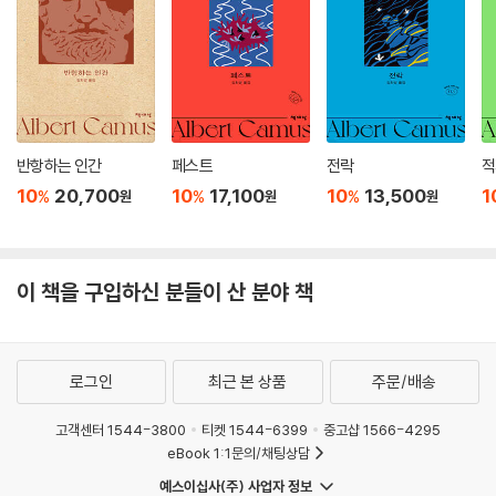
돌아가지 않고 모두 겪어 냈다. 그런 후에야 비로소 내면의 목소리에 귀를
기울일 수 있었다. 분주한 삶에 치여 지쳤을 때, 삶의 무의미성을 느끼며 문
득 ‘나의 길’이 무엇인지에 대한 질문에 답을 얻고 싶을 때, 『데미안』 속 싱
클레어의 여정을 함께하며 다시금 자아가 진정 원하는 것을 마주하게 될
것이다. 지금이야말로 자기 내면의 어두운 거울 속에 있는 친구 데미안과
마주할 시간이다.
반항하는 인간
페스트
전락
적
10
20,700
10
17,100
10
13,500
1
%
%
%
원
원
원
이 책을 구입하신 분들이 산 분야 책
로그인
최근 본 상품
주문/배송
고객센터 1544-3800
티켓 1544-6399
중고샵 1566-4295
eBook 1:1문의/채팅상담
예스이십사(주) 사업자 정보