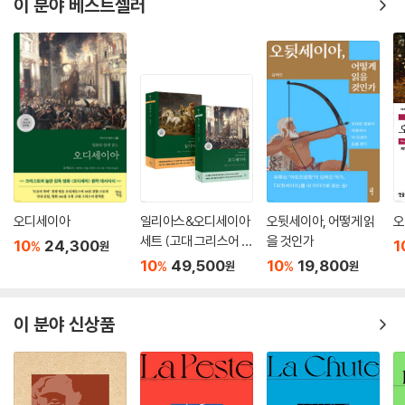
이 분야 베스트셀러
국내에서 헤세를 가장 잘 아는 헤세 박사 1호이자 이 책의 역자인 이인웅과
독일 본대학에서 헤세를 전공하고 현재 공주대 독어독문학과 교수로 재직
중인 신혜선이 집필한 『데미안』 해설은 무려 129쪽에 달한다. 카인의 표
적, 아브락사스, 알을 깨고 나오는 새 등, 이 책의 핵심적인 상징에 현대인
의 정신적인 사부로도 불리는 헤세가 어떤 메시지를 심어 놓았는지 알게
된다면 적잖이 놀라게 될 것이다.
인공지능 시대에도 ‘나 자신의 길’을 묻는 책
오디세이아
일리아스&오디세이아
오뒷세이아, 어떻게 읽
오
컴퓨터 앞에서 질문을 입력하면 아직은 비록 상투적이고 뻔할지언정 어떤
세트 (고대 그리스어 완
을 것인가
10
24,300
1
%
원
식으로든 답이 도출되는 시대다. 인공지능이 우리의 삶을 어떻게 바꾸어
역본)
10
49,500
10
19,800
%
%
원
원
놓을지 한치 앞을 예측하기 어려운 이때에도 우리 안의 자아는 스스로가
원하는 삶에 대해 질문한다. 트렌드가 난무하고 사회가 정한 정답 같은 삶
을 역설하는 소리가 고막을 울려 대는 이 시대에도 마음의 소리에 도전하
이 분야 신상품
는 내면의 자아가 있는 것이다.
인간이 자신에게 이르고자 하는 것은 청년기나 인생의 어느 한 단계에 국
한되는 일이 아니다. 『데미안』의 싱클레어는 자기 앞에 놓인 고비를 비껴