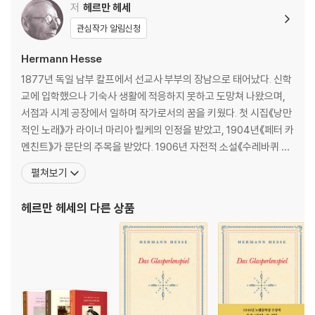
고통과 좌절을 딛고 탄생한 『데미안』
저
헤르만 헤세
관심작가 알림신청
II. 『데미안』을 깊이 읽다
Hermann Hesse
형식 구성을 이해하면 보이는 『데미안』
1877년 독일 남부 칼프에서 선교사 부부의 장남으로 태어났다. 신학
모토와 서문 이해하기
교에 입학했으나 기숙사 생활에 적응하지 못하고 도망쳐 나왔으며,
본문 여덟 개의 장 이해하기
서점과 시계 공장에서 일하며 작가로서의 꿈을 키웠다. 첫 시집《낭만
소설 서사의 3단계 이해하기
적인 노래》가 라이너 마리아 릴케의 인정을 받았고, 1904년《페터 카
독일 교양 소설(발전 소설)적 특징과 차이점 이해하기
멘친트》가 문단의 주목을 받았다. 1906년 자전적 소설《수레바퀴 아
카를 구스타프 융의 심층 심리학으로 읽는 『데미안』
래서》를 출간했고, 1919년 필명 ‘에밀 싱클레어’로《데미안》을 출간
펼쳐보기
데미안은 누구인가?
했다. 가장 활발한 작품 활동을 한 1920년에는《클링조어의 마지막
융 학파 분석심리학의 영향
여름》《클라인과 바그너》《방랑》《혼란 속으로 향한 시선》을 출간했
헤르만 헤세
의 다른 상품
그림의 상징과 의미
다. 1946년《유리알 유희》로 노벨문학상과 괴
그노시스파와 아브락사스
시대비판적 사회소설로 읽는 『데미안』
바흐오펜의 모권이론으로 읽는 『데미안』
III. 한국에서는 『데미안』을 어떻게 받아들였나?