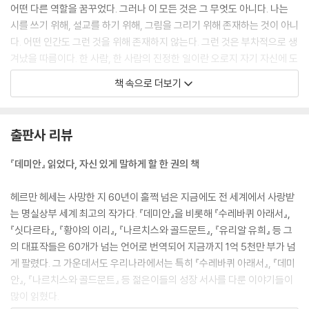
어떤 다른 역할을 꿈꾸었다. 그러나 이 모든 것은 그 무엇도 아니다. 나는
시를 쓰기 위해, 설교를 하기 위해, 그림을 그리기 위해 존재하는 것이 아니
다. 어떤 인간도 그런 것을 위해 존재하지 않는다. 그런 것은 부차적으로 생
겨났을 따름이다. 한 사람, 한 사람의 진정한 일이란 오로지 자기 자신에 도
달하는 것뿐이다. 어쩌면 시인이나 광신자, 예언자나 범죄자로 끝날지도
책 속으로 더보기
모른다. 그것은 문제 되지 않으며, 이런 것은 결국 전혀 중요하지 않다. 그
가 할 일이란 누구의 것도 아닌, 자기 자신의 운명을 발견하는 것이며, 자기
내면에서 그것을 송두리째, 그리고 완전하게 살아 내는 일뿐이다.
출판사 리뷰
나는 자연이 내던진 자식이다. 불명확함 속으로, 아마도 새로운 것을 향해
『데미안』 읽었다, 자신 있게 말하게 할 한 권의 책
서, 어쩌면 무(無)를 향해 내던져졌을 것이다. 그리고 내던져진 존재를 본
래의 심연에서 작동시키고, 그 의지를 나의 내면에 느끼고 그걸 완전히 내
헤르만 헤세는 사망한 지 60년이 훌쩍 넘은 지금에도 전 세계에서 사랑받
것으로 만드는 일, 그것만이 나의 참된 일인 것이다. 바로 그것만이!
는 명실상부 세계 최고의 작가다. 『데미안』을 비롯해 『수레바퀴 아래서』,
『싯다르타』, 『황야의 이리』, 『나르치스와 골드문트』, 『유리알 유희』 등 그
우리에게 인간이란 먼 미래의 것이다. 그곳을 향해 우리 모두가 가고 있는
의 대표작들은 60개가 넘는 언어로 번역되어 지금까지 1억 5천만 부가 넘
중이며, 그 모습을 어느 누구도 알지 못하고, 그 법칙이 어떤 곳에도 기록되
게 팔렸다. 그 가운데서도 우리나라에서는 특히 『수레바퀴 아래서』, 『데미
지 않은 것이다.
안』, 『나르치스와 골드문트』 등 젊은이들의 성장 서사를 다룬 이야기들이
---본문 중에서
많이 읽혔다.