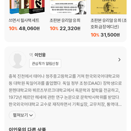
청소년 필독서?
다른 장르로 변주
문학 치료 및 문학 상담
쓰면서 필사책 세트
초판본 유리알 유희
초판본 유리알 유희 (초
연극
호화 금장 에디션)
10
48,060
10
22,320
%
%
원
원
뮤지컬
10
31,500
%
원
에필로그 : 데미안을 마주해야 할 시간
역
이인웅
헤르만 헤세의 생애와 종교 편력(遍歷) / 이인웅
관심작가 알림신청
Ⅰ. 기독교적 출생과 성장
충북 진천에서 태어나 청주중고등학교를 거쳐 한국외국어대학교와
Ⅱ. 자아(自我)를 찾아가는 『데미안』의 싱클레어
동 대학원 독일어과를 졸업했다. 독일 정부 초청(DAAD) 장학생으로
Ⅲ. 동양의 지혜를 통한 전일성 투시
뮌헨대학교와 뷔르츠부르크대학교에서 독문학과 철학을 전공하고,
Ⅳ. 윤회 사상의 수용
1972년 헤르만 헤세에 관한 연구 논문으로 문학박사학위를 받았다.
Ⅴ. 도가 정신(道家精神)
한국외국어대학교 교수로 재직하면서 기획실장, 교무처장, 통역대학
원장, 부총장 등의 보직을 수행하고, 문교부 국어심의회 외래어표기
펼쳐보기
에필로그
분과위원, 교육부 국비유학자문위원, 한국학술진흥재단 인문분과위
원(장), 각종 고등고시위원, 한독협회지 초대 편집인, 한국헤세학회
이인웅
의 다른 상품