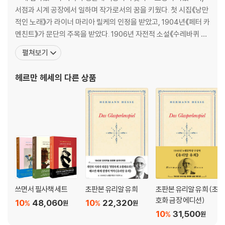
서점과 시계 공장에서 일하며 작가로서의 꿈을 키웠다. 첫 시집《낭만
적인 노래》가 라이너 마리아 릴케의 인정을 받았고, 1904년《페터 카
멘친트》가 문단의 주목을 받았다. 1906년 자전적 소설《수레바퀴 아
래서》를 출간했고, 1919년 필명 ‘에밀 싱클레어’로《데미안》을 출간
펼쳐보기
했다. 가장 활발한 작품 활동을 한 1920년에는《클링조어의 마지막
여름》《클라인과 바그너》《방랑》《혼란 속으로 향한 시선》을 출간했
헤르만 헤세
의 다른 상품
다. 1946년《유리알 유희》로 노벨문학상과 괴
쓰면서 필사책 세트
초판본 유리알 유희
초판본 유리알 유희 (초
호화 금장 에디션)
10
48,060
10
22,320
%
%
원
원
10
31,500
%
원