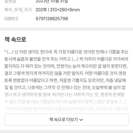
발행일
2023년 10월 31일
쪽수, 무게, 크기
202쪽 | 210*290*9mm
ISBN13
9791128825798
책 속으로
“(…) 난 이런 생각도 한다네. 즉 가장 아름다운 것이란 언제나 기쁨을 주는
동시에 슬픔과 불안을 안겨 주는 거라고.(…) 즉 아무리 아름다운 아가씨라
할지라도 다 때가 있는 것이며, 언젠가는 늙어 죽으리란 걸 알지 못한다면,
결코 그렇게 멋지게 여겨지진 않을 거란 말이지. 어떤 아름다운 것이 영원
토록 변함없이 아름답다고 하면, 처음엔 기쁠지도 모르지만, 차츰 냉담해
질 될 것이고, 나중에는 그까짓 것 언제나 있는 건데, 오늘밖에 볼 날이 없
겠나 하고 생각하게 될 걸세. 하지만 나는 사라져 가는 것, 영원히 존재할
수 없는 것을 볼 때는 기쁨만이 아니라 슬픔까지 함께 느낀단 말일세. (…)
그러기에 캄캄한 밤 어디에선가 불꽃놀이가 벌어지면, 그보다 더 아름다운
것은 없다는 생각이 든다네. 암흑 속에 공중으로 높이 날아올라 가는 초록
책 속으로 더보기
빛과 푸른빛의 불꽃들은 가장 아름다워질 무렵에 작은 포물선을 그리며 사
라져 가지 않나. 그걸 보고 있노라면 기쁨과 동시에 다시 곧 사라진다는 불