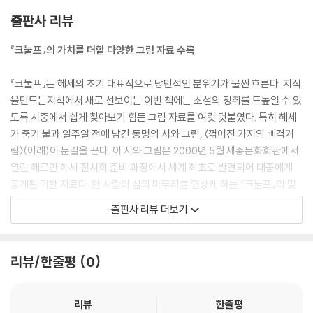
안을 느끼게 된다네. 그 두 감정이 서로에게 속해 있기 때문에 영속적인 것
출판사 리뷰
보다 훨씬 아름다운 것일세. 그렇지 않은가?”
『크눌프』의 가치를 더할 다양한 그림 자료 수록
“사람은 누구나 영혼을 가지고 있는데, 그걸 다른 사람의 영혼과 섞을 수는
없지. 두 사람이 서로 가까이 다가가서, 서로 이야기도 하고 가까이 붙어 있
『크눌프』는 헤세의 초기 대표작으로 낭만적인 분위기가 물씬 흐른다. 지식
을 수는 있어. 하지만 그들의 영혼은 꽃과 같아서 각각 제자리에 뿌리박고
을만드는지식에서 새로 선보이는 이번 책에는 소설의 정취를 드높일 수 있
있어서, 어떤 영혼도 다른 곳으로 옮겨 갈 수가 없다네. 그렇지 않으면 자기
도록 시중에서 쉽게 찾아보기 힘든 그림 자료를 여럿 덧붙였다. 특히 헤세
뿌리에서 떨어져 나와야만 하는데, 그것은 불가능한 일이지. 꽃들은 서로
가 죽기 불과 일주일 전에 남긴 동명의 시와 그림, 〈꺾어진 가지의 삐걱거
가까이하기 위해 향기와 씨를 보내고 있어. 그러나 씨가 올바른 곳을 찾아
림〉(아래)이 눈길을 끈다. 이 시와 그림은 2000년 5월 세종문화회관에서
가도록 꽃이 할 수 있는 일은 아무것도 없어. 그것은 바람이 하는 일이지.
열린 헤르만 헤세 전시회 준비 과정에서 세계 최초로 발견되어 대중에게
바람은 자기 좋을 대로, 마음대로 이리저리 돌아다니거든.”
공개된 귀한 자료다. 한 사람의 삶의 마무리를 연상케 하는 『크눌프』와 맞
물려 독자들의 정서를 더욱 고취시킬 것이다.
출판사 리뷰 더보기
보아라! 나는 너를 있는 그대로밖에는 달리 사용할 수가 없었노라. 나의 이
름으로 너는 방랑했고, 정착해 사는 사람들에게 언제나 자유에로의 향수를
이 밖에도 책 앞머리에 헤세와 교우했던 에른스트 모르겐탈러(Ernst Mor
불러일으켜 주었노라. 너는 나의 이름으로 어리석은 짓을 하기도 하고, 세
genthaler, 1887∼1962)가 목탄으로 그린 헤세의 초상화를 실었으며,
리뷰/한줄평
0
상 사람들의 웃음거리가 되기도 했노라. 그것은 바로 내 자신이 네 속에서
소설 본문에는 1922년 주어캄프사 판본에 실린 카를 발저(Karl Walser, 1
웃음거리가 된 것이고, 또 내 자신이 네 속에서 사랑을 받은 것이다. 너는
877∼1943)의 삽화 10점을 실어 몰입감을 더했다. 카를 발저는 독일 소
바로 나의 자식이요, 나의 형제이며, 나의 분신이었노라. 그래서 네가 맛보
설가 로베르트 발저의 형으로 당대 무대미술가이자 화가로 이름을 날린 인
리뷰
한줄평
고 겪었던 모든 괴로움에는 내가 너와 함께 체험하지 않은 것이 아무것도