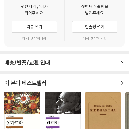
물이다. 여기서 더해, 헤세가 직접 그린 그림 4점을 실어 독자들이 소설 속
없느니라.
첫번째 리뷰어가
첫번째 한줄평을
으로 더 깊이 빠져들 수 있도록 했다.
되어주세요.
남겨주세요.
--- 본문 중에서
헤세의 분신, 크눌프
리뷰 쓰기
한줄평 쓰기
1907∼1914년에 쓰여 1915년에 발표된『크눌프』는 헤세의 초기 대표작
혜택 및 유의사항
혜택 및 유의사항
으로 낭만적 작풍(作風)이 물씬 풍긴다. 헤세의 초기 작품에는 있는 그대
로의 자연으로 통하는 세상을 끝없이 방랑하는 주인공들이 자주 등장하는
데, 이들은 바로 작가 헤르만 헤세의 분신이다. 이 소설의 주인공 크눌프도
배송/반품/교환 안내
그중 하나다.
헤세는 생전 가장 사랑한 작중인물로 크눌프를 꼽았다. 헤세가 오랜만에
이 분야 베스트셀러
아들과 함께 고향 칼브를 다시 찾았을 때 고향의 거리 곳곳에서 살아 있다
고 느낀 존재 역시 크눌프였다고 고백한 바 있다. 떠도는 자, 크눌프가 고향
의 거리 곳곳에 살아 있다고 느꼈다니 그에 대한 헤세의 마음이 얼마나 애
틋했는지 절절히 느낄 수 있는 일화다. 이를 방증하듯 헤세의 고향 칼브에
도 크눌프의 동상이 서 있다. 헤세의 작중인물로서 동상으로 만들어진 인
물은 크눌프가 유일하다.