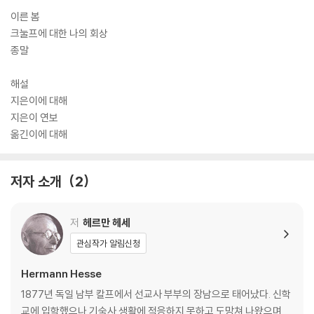
이른 봄
크눌프에 대한 나의 회상
종말
해설
지은이에 대해
지은이 연보
옮긴이에 대해
저자 소개
2
저
헤르만 헤세
관심작가 알림신청
Hermann Hesse
1877년 독일 남부 칼프에서 선교사 부부의 장남으로 태어났다. 신학
교에 입학했으나 기숙사 생활에 적응하지 못하고 도망쳐 나왔으며,