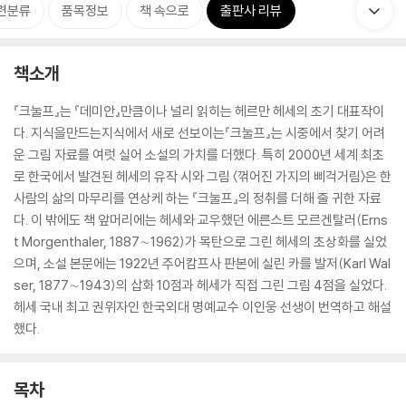
련분류
품목정보
책 속으로
출판사 리뷰
책소개
『크눌프』는 『데미안』만큼이나 널리 읽히는 헤르만 헤세의 초기 대표작이
다. 지식을만드는지식에서 새로 선보이는『크눌프』는 시중에서 찾기 어려
운 그림 자료를 여럿 실어 소설의 가치를 더했다. 특히 2000년 세계 최초
로 한국에서 발견된 헤세의 유작 시와 그림 〈꺾어진 가지의 삐걱거림〉은 한
사람의 삶의 마무리를 연상케 하는 『크눌프』의 정취를 더해 줄 귀한 자료
다. 이 밖에도 책 앞머리에는 헤세와 교우했던 에른스트 모르겐탈러(Erns
t Morgenthaler, 1887∼1962)가 목탄으로 그린 헤세의 초상화를 실었
으며, 소설 본문에는 1922년 주어캄프사 판본에 실린 카를 발저(Karl Wal
ser, 1877∼1943)의 삽화 10점과 헤세가 직접 그린 그림 4점을 실었다.
헤세 국내 최고 권위자인 한국외대 명예교수 이인웅 선생이 번역하고 해설
했다.
목차