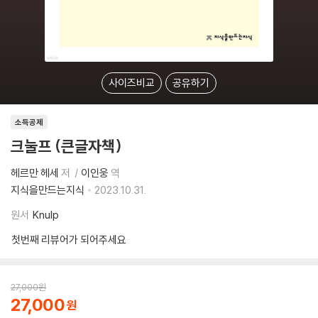
사이즈비교
공유하기
소득공제
크눌프 (큰글자책)
헤르만 헤세
저
이인웅
역
지식을만드는지식
2023.10.31.
원서
Knulp
첫번째 리뷰어가 되어주세요
27,000
원
27,000