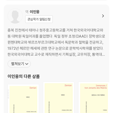
역
이인웅
관심작가 알림신청
충북 진천에서 태어나 청주중고등학교를 거쳐 한국외국어대학교와
동 대학원 독일어과를 졸업했다. 독일 정부 초청(DAAD) 장학생으로
뮌헨대학교와 뷔르츠부르크대학교에서 독문학과 철학을 전공하고,
1972년 헤르만 헤세에 관한 연구 논문으로 문학박사학위를 받았다.
한국외국어대학교 교수로 재직하면서 기획실장, 교무처장, 통역대학
원장, 부총장 등의 보직을 수행하고, 문교부 국어심의회 외래어표기
펼쳐보기
분과위원, 교육부 국비유학자문위원, 한국학술진흥재단 인문분과위
원(장), 각종 고등고시위원, 한독협회지 초대 편집인, 한국헤세학회
이인웅
의 다른 상품
장, 한국독어독문학회장, 독일동문네트워크(ADeKo) 이사 등을 역
임했고