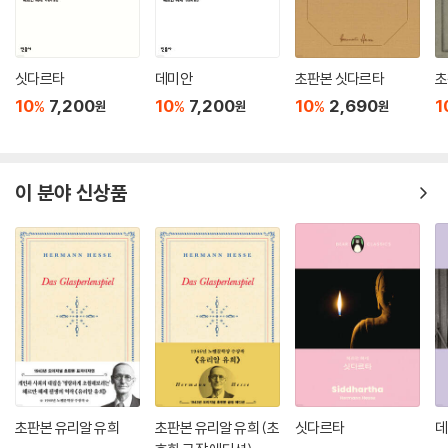
삶의 허무와 무의미에 대해 고민하는 모두에게 위로가 될 소설
크눌프는 집도 절도 없이 떠돌며 시를 쓰는 방랑자다. 시를 쓰기는 하나 쓴
싯다르타
데미안
초판본 싯다르타
초
시를 책으로 펴내 명성을 얻고자 하는 마음은 전혀 없고 그저 허공에다가
10
7,200
10
7,200
10
2,690
1
%
%
%
원
원
원
자신의 마음과 감정을 노래하며 흘려보낼 뿐이다. 나무와 꽃들과 새들과
이야기를 나누고, 도처에서 친구들과 우정을 맺고, 아리따운 여인들과 사
랑을 속삭이다가도 이내 다시 이별을 하고 방랑길에 오른다. 사람들과 어
울리며 정착하라는 권유를 받기도 하지만 결코 운명의 올가미에 걸려들거
이 분야 신상품
나 시민 생활의 진정한 참여자가 되지 못한다. 그저 언제나 손님처럼 고독
하게 사람들 사이를 배회하며, 한곳에 머물러 살고 있는 사람들에게 자유
와 꿈과 방랑에 대한 그리움을 안겨 줄 따름이다. 생산적이고 유용한 이들
에겐 하등 쓸모없는 뜨내기에 불과하지만 크눌프는 있는 그대로의 자연을
누구보다 잘 이해하는 인물이다. 그 속에서 자기 생애의 본질적인 면이 있
음을 꿰뚫어 보고 있으니 이것이 바로 그를 시인으로 만드는 요소인 것이
다.
이렇게 크눌프는 자연에 스며든 동시에 신성에 가득 찬 인생을 살아간다.
자연에 아주 가까운 삶을 살아가므로 자연에 귀를 기울여 자연을 이해하
초판본 유리알 유희
초판본 유리알 유희 (초
싯다르타
데
고, 자연 속에 깃든 신과 하나임을 느끼는 것이다. 신은 바로 자연 속에 내