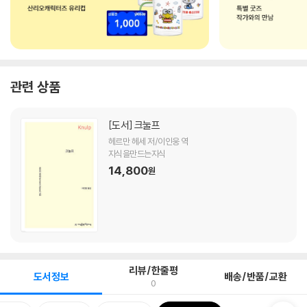
관련 상품
[도서]
크눌프
헤르만 헤세 저/이인웅 역
지식을만드는지식
14,800
원
리뷰/한줄평
도서정보
배송/반품/교환
0