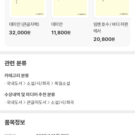
데미안 (큰글자책)
데미안
임멘 호수 / 바다 저편
에서
32,000
11,800
원
원
20,800
원
관련 분류
카테고리 분류
국내도서
소설/시/희곡
독일소설
수상내역 및 미디어 추천 분류
국내도서
큰글자도서
소설/시/희곡
품목정보