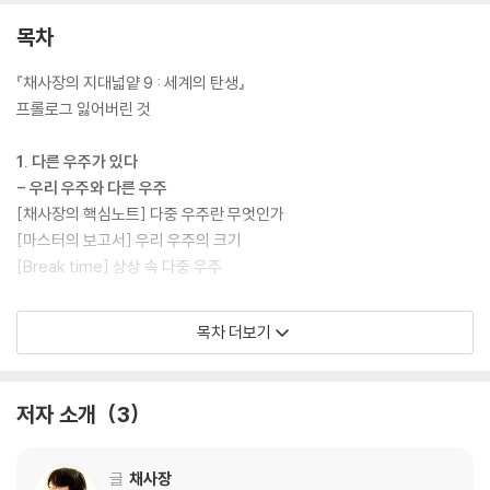
템’이 되었으며 더불어 지적 대화의 기쁨 역시 전염되고 있다.
목차
이제 교양은 특별하고 어려운 문화가 아니라 모든 세대가 함께 즐기는 지
적 유희다. 시험을 위한 공부는 따분하지만 대화를 위한 지식은 유쾌한 체
『채사장의 지대넓얕 9 : 세계의 탄생』
험이다.
프롤로그 잃어버린 것
[도서] 채사장의 지대넓얕 10 : 거인의 어깨 : 지적 대화를 위한 넓고 얕은
1. 다른 우주가 있다
지식 (초판한정 작가 친필사인 인쇄본, 과학자 퀴즈 딱지(책과랩핑))
- 우리 우주와 다른 우주
채사장과 함께하는 특별한 과학 모험
[채사장의 핵심노트] 다중 우주란 무엇인가
과학 분야의 지적 대화가 시작된다!
[마스터의 보고서] 우리 우주의 크기
[Break time] 상상 속 다중 우주
현대인에게 가장 신뢰받는 진리의 후보 과학!
진리를 탐구한 과학자들의 놀라운 이야기가 펼쳐진다
2. 차원을 연구하는 이
목차 더보기
- 우주의 시작
“어린이 도서관에서 가장 인기 있는 책”
[채사장의 핵심노트] 빅뱅 이후의 역사
“아이가 단숨에 읽고 다음 권 나오기를 손꼽아 기다리는 책”
[마스터의 보고서] 빅뱅 이론의 증명
저자 소개
3
채사장 작가가 풀어 주는 지금껏 본 적 없던 과학 이야기
[Break time] 빅뱅 연대기
소중한 사람들에게 자신 있게 권할 수 있는 어린이 교양서적이 있을까?
3. 지구 플러스 알파
글
채사장