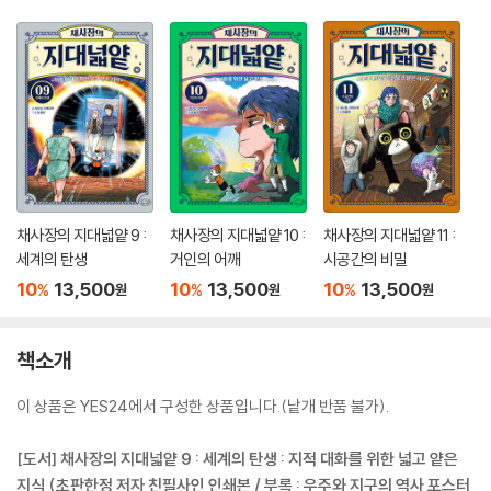
채사장의 지대넓얕 9 :
채사장의 지대넓얕 10 :
채사장의 지대넓얕 11 :
세계의 탄생
거인의 어깨
시공간의 비밀
10
13,500
10
13,500
10
13,500
%
%
%
원
원
원
책소개
이 상품은 YES24에서 구성한 상품입니다.(낱개 반품 불가).
[도서] 채사장의 지대넓얕 9 : 세계의 탄생 : 지적 대화를 위한 넓고 얕은
지식 (초판한정 저자 친필사인 인쇄본 / 부록 : 우주와 지구의 역사 포스터