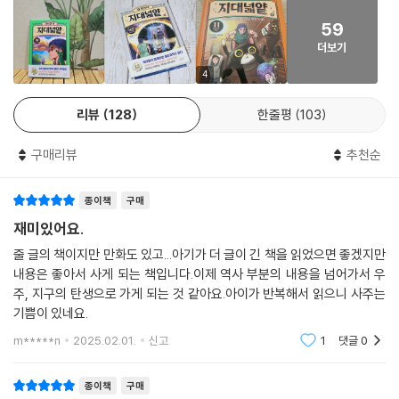
생하는 동시에 소멸하기도 한다. 인간은 그 세계의 아주 일부분에 속한다
59
는 것, 우리의 지식은 아주 단순하고 평면적인 사실만 이해한다는 것을 인
더보기
정하는 것이 세계와 자아를 탐구하는 첫걸음일지도 모른다.
4
과학에 대한 이러한 접근은 〈공통과학〉 영역에서 다루는 지식들을 이해하
리뷰
128
한줄평
103
기 위해 반드시 필요하다. 어린이들이 과학을 어려워하는 이유는 수많은
정보들을 암기해야 한다고 생각해서인데, 이 책은 세계에 대한 큰 그림을
구매리뷰
추천순
그려주고 독자를 이야기 속으로 초대함으로써 과학의 세계로 부드럽게 안
내한다. 기초 과학은 쉽게 알려주고 어려웠던 공통과학까지 흥미롭게 풀어
종이책
구매
내어, 세계를 하나의 지식으로 바라보게 만들어 준다. 과학에 대한 이러한
시선을 갖는 어린이는 훗날 인간을 더 잘 이해하고 세계를 논리적으로 사
재미있어요.
유할 수 있는 어른이 될 것이다.
줄 글의 책이지만 만화도 있고...아기가 더 글이 긴 책을 읽었으면 좋겠지만
내용은 좋아서 사게 되는 책입니다.이제 역사 부분의 내용을 넘어가서 우
출간 즉시 베스트셀러
주, 지구의 탄생으로 가게 되는 것 같아요.아이가 반복해서 읽으니 사주는
소년한국 우수 어린이 도서 선정
기쁨이 있네요.
독자들의 리뷰가 증명하는 최고의 어린이 인문학 도서
m*****n
2025.02.01.
신고
1
댓글
0
그 어느 때보다 방대한 학습 자료가 책과 미디어를 통해 쏟아지는 시대다.
종이책
구매
오늘날의 아이들은 수많은 정보를 받아들이지만 그 지식을 하나로 꿰어 나