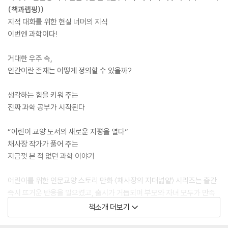
(책과랩핑))
지적 대화를 위한 현실 너머의 지식
이번엔 과학이다!
거대한 우주 속,
인간이란 존재는 어떻게 정의할 수 있을까?
생각하는 힘을 키워 주는
진짜 과학 공부가 시작된다
“어린이 교양 도서의 새로운 지평을 열다”
채사장 작가가 풀어 주는
지금껏 본 적 없던 과학 이야기
어린이를 위한 인문교양 스토리 만화 〈채사장의 지대넓얕〉 시리즈는 출간
즉시 뜨거운 반응을 일으켰고, 출시가 거듭되며 부모와 자녀 모두가 만족
하는 필독서로 자리매김하였다. 초등, 중등, 성인에 이르기까지 모두에게
책소개 더보기
유익한 이 책은 입소문을 타고 소중한 사람들에게 자신 있게 권하는 ‘추천