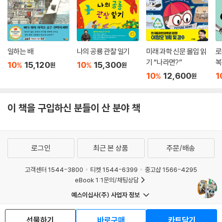
일하는 배
나의 공룡 관찰 일기
미래 과학 신문 몰입 읽
로
기 “나라면?”
복
10
15,120
10
15,300
%
%
원
원
10
12,600
1
%
원
이 책을 구입하신 분들이 산 분야 책
로그인
최근 본 상품
주문/배송
고객센터 1544-3800
티켓 1544-6399
중고샵 1566-4295
eBook 1:1문의/채팅상담
예스이십사(주) 사업자 정보
이용약관
개인정보처리방침
청소년보호정책
선물하기
바로구매
카트담기
PC버전
회사소개
거래처관계자께