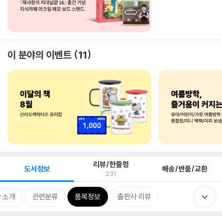
이 분야의 이벤트
11
리뷰/한줄평
도서정보
배송/반품/교환
231
 소개
관련분류
품목정보
출판사 리뷰