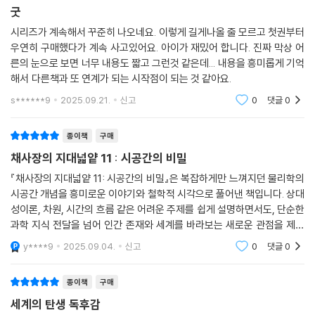
굿
의 생각으로 소화할 시간과 여력이 부족할지도 모른다. 무엇보다 필요한
건 지식의 흐름을 연결하고 나의 것으로 만드는 게 아닐까. ‘내 생각’을 이
시리즈가 계속해서 꾸준히 나오네요. 이렇게 길게나올 줄 모르고 첫권부터
우연히 구매했다가 계속 사고있어요. 아이가 재밌어 합니다. 진짜 막상 어
야기하는 것은 외우는 공부로 되지 않는다. 숨겨진 의미와 맥락을 이해하
른의 눈으로 보면 너무 내용도 짧고 그런것 같은데... 내용을 흥미롭게 기억
고 현실에 적용시키는 능력이 요구되는 아이들에게 이 책은 훌륭한 선생님
해서 다른책과 또 연계가 되는 시작점이 되는 것 같아요.
이자 토론자가 되어 줄 것이다. 지식만큼 중요한 것은 생각하는 힘이다.
s******9
2025.09.21.
신고
0
댓글
0
1. 국내 최초, 어린이를 위한 본격 인문학 스토리 만화!
역사와 경제의 핵심 지식만 쉽고 재미있게 전달해 어렵고 복잡한 인문학을
종이책
구매
이해하기 쉽게 하나의 줄기로 꿰어 준다
채사장의 지대넓얕 11 : 시공간의 비밀
『채사장의 지대넓얕 11: 시공간의 비밀』은 복잡하게만 느껴지던 물리학의
2. 세상을 살아가는 데 필요한 ‘진짜 지식’ 제공
시공간 개념을 흥미로운 이야기와 철학적 시각으로 풀어낸 책입니다. 상대
시장의 의미, 정부의 개입, 세금과 복지, 다양한 경제체제 등
성이론, 차원, 시간의 흐름 같은 어려운 주제를 쉽게 설명하면서도, 단순한
학교에서 배우는 학습 내용을 담아내되, 학교에서도 가르쳐주지 않는 진짜
과학 지식 전달을 넘어 인간 존재와 세계를 바라보는 새로운 관점을 제시
지식을 알려 준다
합니다. 청소년부터 성인까지 누구나 부담 없이 읽을 수 있도록 구성되어
y****9
2025.09.04.
신고
0
댓글
0
있으며, 과학
3. 지금까지 본 적 없는 교양 만화 형식, 소장 가치 100%!
종이책
구매
이제껏 나온 학습만화와는 차별화된 글과 그림으로
단편적인 정보만 제공하지 않고 스스로 생각하는 힘, 세상을 보는 눈을 길
세계의 탄생 독후감