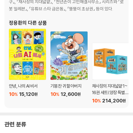
구』, 『채사장의 지대넓얕』, 『천년손이 고민해결사무소』 시리즈와 『로
『채사장의 지대넓얕 11 : 시공간의 비밀』
봇 일레븐』, 『유튜브 스타 금은동』, 『뚱뚱이 초상권』 등이 있다.
프롤로그
다른 우주의 친구
정용환
의 다른 상품
1. 빛의 속도로 날아갈 수 있다면?
- 빛은 무엇인가?
[채사장의 핵심노트] 빛의 속도
[마스터의 보고서] 빛은 무엇일까?
[Break time] 속도를 구하라!
2. 이상한 과학자들
- 특수 상대성이론
[채사장의 핵심노트] 위대한 법칙이 탄생했다
안녕, 나의 AI 비서
기똥찬 귀 할아버지
채사장의 지대넓얕 1~
[마스터의 보고서] 아인슈타인의 생애
16권 세트(양장 특별
10
15,120
10
12,600
%
%
원
원
[Break time] 아인슈타인의 미로찾기
판)
10
214,200
%
원
3. 시공간이 휘어진다고?
- 일반 상대성이론
관련 분류
[채사장의 핵심노트] 시공간의 곡률
[마스터의 보고서] 블랙홀의 존재를 밝히다