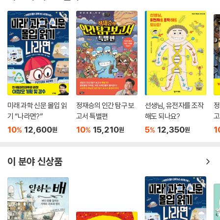
미래 과학 신문 몰입 읽
정재승의 인간 탐구 보
선생님, 유전자를 조작
정
기 “나라면?”
고서 특별편
해도 되나요?
고
10
12,600
10
15,210
5
12,350
1
%
%
%
원
원
원
이 분야 신상품