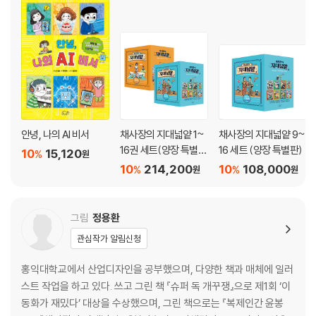
[채사장의 핵심 노트] 갈릴레이의 지동설
[마스터의 보고서] 갈릴레오 갈릴레이
[Break time] 갈릴레이의 집은 어디인가
4. 파리의 위치를 수식으로 표현한다고?
- 대수학과 기하학
[채사장의 핵심 노트] 케플러와 데카르트
[마스터의 보고서] 르네 데카르트
안녕, 나의 AI 비서
채사장의 지대넓얕 1~
채사장의 지대넓얕 9~
[Break time] 거인의 어깨에 올라타라
16권 세트(양장 특별
16 세트 (양장 특별판)
10
15,120
%
원
판)
10
214,200
10
108,000
%
%
원
원
5. 우리는 서로를 당기고 있다
- 존재에서 관계로
[채사장의 핵심 노트] 뉴턴, 물리학의 확장
그림
정용환
[마스터의 보고서] 아이작 뉴턴
관심작가 알림신청
[Break time] 가로세로 낱말풀이
홍익대학교에서 산업디자인을 공부했으며, 다양한 책과 매체에 일러
에필로그
나를 구하러 와 줘
스트 작업을 하고 있다. 쓰고 그린 책 『슈퍼 독 개꾸쟁』으로 제1회 ‘이
최종 정리
동화가 재밌다’ 대상을 수상했으며, 그린 책으로는 『복제인간 윤봉