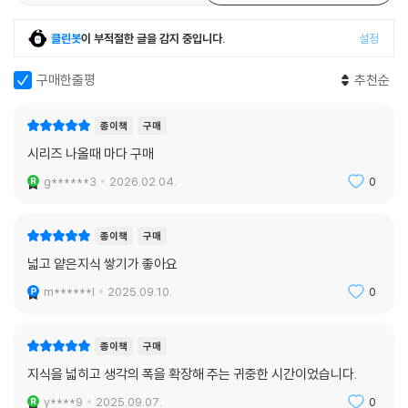
# 부록 [우주와 지구의 역사 포스터]
한눈에 들어오는 ‘빅 히스토리’ 연표로 역사에 대한 관점을 확장해 보세요.
클린봇
이 부적절한 글을 감지 중입니다.
설정
구매한줄평
추천순
종이책
구매
시리즈 나올때 마다 구매
g******3
2026.02.04.
0
종이책
구매
넓고 얕은지식 쌓기가 좋아요
m******l
2025.09.10.
0
종이책
구매
지식을 넓히고 생각의 폭을 확장해 주는 귀중한 시간이었습니다.
y****9
2025.09.07.
0