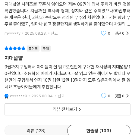
러 준다
지대넓얕 시리즈를 꾸준히 읽어오던 저는 09권에 와서 주제가 바뀐 것을
확인했습니다. 지금까진 역사와 경제, 정치와 같은 주제였으나09권부터
4. 두뇌를 자극하는 스토리 + 마음을 자극하는 지식
는 새로운 진리, 과학과 수학으로 정리된 우주와 차원입니다. 저는 항상 우
주인공 알파가 고군분투하며 온몸으로 세계를 살아가는 이야기를 통해
주를 좋아했고, 얼마나 넓고 광활한지를 생각하기를 좋아했으며 차원의 붕
머리를 깨우치는 스토리+ 마음을 울리는 지식이라는 색다른 독서 체험을
괴와 균열, 연결에 신기함을 가지고 궁금했습니다. 차원과 과학은 항상 신
m*****y
2025.08.28.
신고
0
댓글
0
기합니다. 이 책에
맛볼 수 있다
종이책
구매
5. 세계와 삶의 모든 것을 설명해줄 지식 시리즈
지대넓얕
중요한 건 숲을 보는 것! 어린이가 세계를 넓게 이해하게 도와주고
앞으로 어떻게 살아야 하는지, 지식을 넘어 지혜를 알려 준다
9권까지 구입해서 아이들이 잘 읽고오랜만에 구매한 채사장의 지대넓얕 1
0권입니다.초등학생 아이가 시리즈마다 잘 읽고 있는 책이기도 합니다.오
랜만에 구입해서 인지 10권 11권 12권 13권까지 모두 앉은자리에서 잘 읽
이 책을 읽는 방법
네요.초등아이들에게 추천합니다.
1. 이야기 속 주인공의 행보를 따라가다 보면 정보의 흐름을 알 수 있어요.
c******9
2025.08.04.
신고
0
댓글
0
2. 내가 알고 있는 지식과 새롭게 알게 된 과학 정보를 비교해 보세요.
리뷰 전체보기
3. [채사장의 핵심노트]에서 과학의 핵심단어를 찾아봐요.
4. [마스터의 보고서]를 보며 더 궁금한 지식들을 연결해 봐요.
5. [최종 정리]에서 책 한 권을 간단하게 요약하고, 주변 사람과 토론하면
리뷰
128
한줄평
103
더 재미있어요.