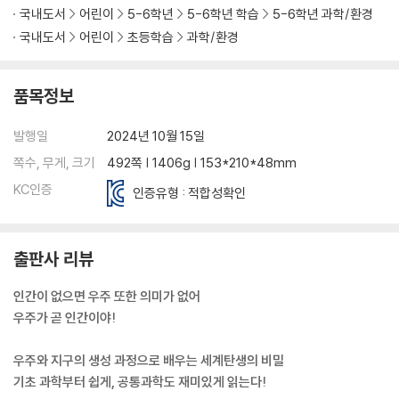
국내도서
어린이
5-6학년
5-6학년 학습
5-6학년 과학/환경
[Break time] 알쏭달쏭 중력 퀴즈!
국내도서
어린이
초등학습
과학/환경
4. 거시 세계 VS 미시 세계
- 양자역학
품목정보
[채사장의 핵심노트] 눈에 보이지 않는 세계
[마스터의 보고서] 코펜하겐 학파
발행일
2024년 10월 15일
[Break time] 양자역학을 알려 줘!
쪽수, 무게, 크기
492쪽 | 1406g | 153*210*48mm
5. 결정되지 않은 우주
KC인증
인증유형 : 적합성확인
- 과학 철학
[채사장의 핵심노트] 과학은 진보하지 않는다
[마스터의 보고서] 슈뢰딩거의 고양이
출판사 리뷰
[Break time] 가로세로 낱말풀이
인간이 없으면 우주 또한 의미가 없어
에필로그
행성의 아침
우주가 곧 인간이야!
최종 정리
과학 편 총정리
우주와 지구의 생성 과정으로 배우는 세계탄생의 비밀
기초 과학부터 쉽게, 공통과학도 재미있게 읽는다!