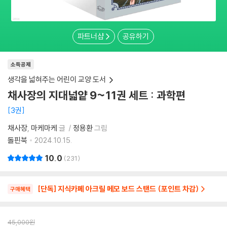
파트너샵
공유하기
소득공제
생각을 넓혀주는 어린이 교양 도서
채사장의 지대넓얕 9~11권 세트 : 과학편
3권
채사장
마케마케
글
정용환
그림
돌핀북
2024.10.15.
10.0
231
[단독] 지식카페 아크릴 메모 보드 스탠드 (포인트 차감)
구매혜택
45,000
원