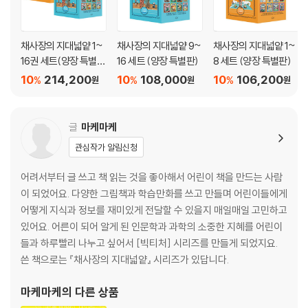
필독서로 자리매김한 〈채사장의 지대넓얕〉 시리즈. 어느덧 열한 권째 책이
출시되었다. 어린이를 위한 스토리텔링 학습 도서는 이미 많지만, 파편화
『채사장의 지대넓얕 10 : 거인의 어깨』
된 지식을 하나로 꿰며 세계에 대한 이해와 통찰로 연결시키는 책은 찾아
채사장의 지대넓얕 1~
채사장의 지대넓얕 9~
채사장의 지대넓얕 1~
프롤로그
신호를 보내다
16권 세트(양장 특별
16 세트 (양장 특별판)
8 세트 (양장 특별판)
보기 어려웠다. 지식을 뛰어넘는 지혜의 밑그림을 그리게 해 주는 이 시리
판)
즈는 어린이뿐 아니라 어른이 읽어도 충분히 흥미로운 매력으로 여러 세대
10
214,200
10
108,000
10
106,200
1. 우주의 중심은 무엇일까?
%
%
%
원
원
원
의 독자들을 사로잡았다.
- 고대의 과학
[채사장의 핵심 노트] 프톨레마이오스와 천동설
글
마케마케
[마스터의 보고서] 알렉산드리아 도서관
[Break time] 프톨레마이오스의 별자리
관심작가 알림신청
어려서부터 글 쓰고 책 읽는 것을 좋아해서 어린이 책을 만드는 사람
2. 단순하고 아름다운 진리
이 되었어요. 다양한 그림책과 학습만화를 쓰고 만들며 어린이들에게
- 중세의 과학
어떻게 지식과 정보를 재미있게 전달할 수 있을지 매일매일 고민하고
[채사장의 핵심 노트] 오컴의 면도날
있어요. 어른이 되어 알게 된 인문학과 과학의 소중한 지혜를 어린이
[마스터의 보고서] 코페르니쿠스의 지동설
들과 하루빨리 나누고 싶어서 [빅티처] 시리즈를 만들게 되었지요.
[Break time] 어떤 행성이 있을까?
쓴 책으로는 『채사장의 지대넓얕』 시리즈가 있답니다.
3. 수학이라는 언어로 쓰인 책
마케마케
의 다른 상품
- 지동설과 수학적 근거