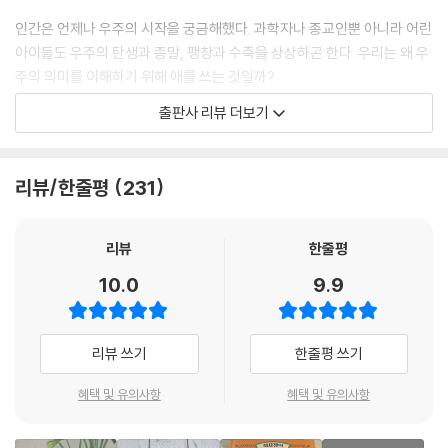
인간은 언제나 우주의 시작을 궁금해했다. 과학자나 종교인뿐 아니라 어린
아이들도 우주의 탄생과 종말, 팽창과 수축을 상상하곤 한다. 우리는 왜 우
주의 의미를 이해하기 위해 애를 쓰는 것일까?
출판사 리뷰 더보기
우주는 138억 년 동안 깊은 침묵 속에 존재했지만 어느 날, 우주에 대해 생
각하고 궁금해하는 인간이라는 존재가 탄생함으로써 특별한 의미를 갖게
되었다. 오래전부터 인류의 위대한 스승들은 자아의 존재에서 우주적인 의
리뷰/한줄평
231
미를 찾으려 했다. 최근 물리학은 138억 년 전 우주가 처음 생긴 빅뱅에서
부터 지금까지의 역사를 여러 근거를 통해 정확하게 추측하고 있다. 그뿐
아니라 현대 물리학자들은 우리 우주가 유일하고 독립적인 하나의 우주인
리뷰
한줄평
유니버스(universe)가 아니라 다양한 가능성의 다수 우주인 멀티버스
10.0
9.9
(multiverse)로 존재한다고 말한다. 복잡하고 낯선 다중 우주의 이미지
를 이해하기 위해서는 차원에 대한 이해 또한 필요하다. 모든 존재는 시간
과 공간이라는 좌표축 안에서 존재하기 때문이다. 다중우주론에서는 우주
리뷰 쓰기
한줄평 쓰기
의 실체를 10차원이나 11차원이라고 말하고 있다. 그러나 4차원의 존재인
우리가 추가 차원을 이해하는 것은 결코 쉽지 않다. 우리는 더 높은 차원을
혜택 및 유의사항
혜택 및 유의사항
인식할 수 없지만 인식할 수 없다고 해서 존재하지 않는 건 아니다. 세계는
생각보다 신비한 것일지도 모른다. 시간적으로나 공간적으로 겹쳐 있고 탄