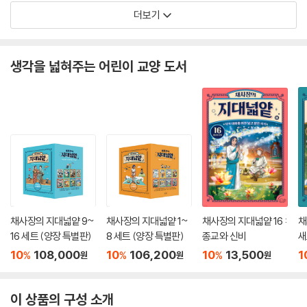
더보기
생각을 넓혀주는 어린이 교양 도서
채사장의 지대넓얕 9~
채사장의 지대넓얕 1~
채사장의 지대넓얕 16 :
채
16 세트 (양장 특별판)
8 세트 (양장 특별판)
종교와 신비
새
10
108,000
10
106,200
10
13,500
1
%
%
%
원
원
원
이 상품의 구성 소개