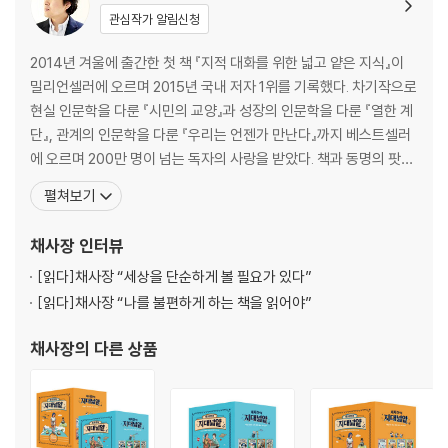
〈채사장의 지대넓얕〉 시리즈는 출간 즉시 학부모와 어린이들 사이에서 큰
- 지구의 탄생
관심작가 알림신청
호평을 받으며 입소문을 타고 초등 필독서로 자리매김하였다. 어른이 읽어
[채사장의 핵심노트] 지질 시대
도 재미있고, 아이들은 여러 번 반복 독서를 하며 인생에 필요한 인문학 지
[마스터의 보고서] 생명의 탄생
2014년 겨울에 출간한 첫 책 『지적 대화를 위한 넓고 얕은 지식』이
식을 쌓아간다는 평이다. 교양은 특별하고 어려운 문화가 아니라 모든 세
[Break time] 캄브리아기 대폭발
밀리언셀러에 오르며 2015년 국내 저자 1위를 기록했다. 차기작으로
대가 함께 즐기는 유희다. 우리가 대화하고 소통하는 데 필요한 것은 언어
현실 인문학을 다룬 『시민의 교양』과 성장의 인문학을 다룬 『열한 계
뿐이 아니다. 우리 인류가 함께 경험한 공통분모, 넓고 얕은 지식이다.
4. 걷는 물고기
단』, 관계의 인문학을 다룬 『우리는 언젠가 만난다』까지 베스트셀러
- 진화의 시작
에 오르며 200만 명이 넘는 독자의 사랑을 받았다. 책과 동명의 팟캐
[도서] 채사장의 지대넓얕 11 : 시공간의 비밀 : 지적 대화를 위한 넓고 얕
[채사장의 핵심노트] 진화와 오해
스트 [지대넓얕]은 장기간 팟캐스트 순위 1위를 기록하며, 정치 내용
펼쳐보기
은 지식 (초판한정부록 : 저자 사인 인쇄본 + 과학사 연표(1장) )
[마스터의 보고서] 진화의 증거, 딸꾹질
판도의 팟캐스트 시장에 돌풍을 일으켰다. 2015년 아이튠즈 팟캐스
채사장과 함께하는 과학 여행의 종착지에서
[Break time] 인류의 진화
트 1위를 기록, 현재까지 누적 다운로드 2억 건을 넘어서며, 방송이
채사장
인터뷰
이제 과학적 사고에 눈 뜨게 될 것이다
끝난 지금도 여전히 지적 대화를 목
5. 인간을 기다리며
[읽다]
채사장 “세상을 단순하게 볼 필요가 있다”
세계를 새롭게 바라보게 만드는 신비로운 과학의 힘!
- 지구 대멸종
[읽다]
채사장 “나를 불편하게 하는 책을 읽어야”
[채사장의 핵심노트] 다섯 번째 대멸종
“어린이 도서관에서 가장 인기 있는 책”
[마스터의 보고서] 여섯 번째 대멸종
채사장
의 다른 상품
“아이가 차분히 읽고 생각하게 하는 책”
[Break time] 가로세로 낱말풀이
“분야를 넘나드는 시리즈로 아이들에게 다양한 관심을 불러일으키는 책”
에필로그 우리는 언젠가 만난다
첫 출간과 동시에 학부모와 어린이들 사이에서 깊은 인상을 남기고 초등
최종정리