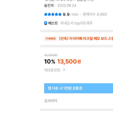
돌핀북
2022.08.24.
9.9
판매지수
4,860
108
베스트
국내도서 top100 8주
[단독] 지식카페 아크릴 메모 보드 스
구매혜택
15,000
원
10
13,500
YES포인트
앱 다운 시 1천원 상품권
결제혜택