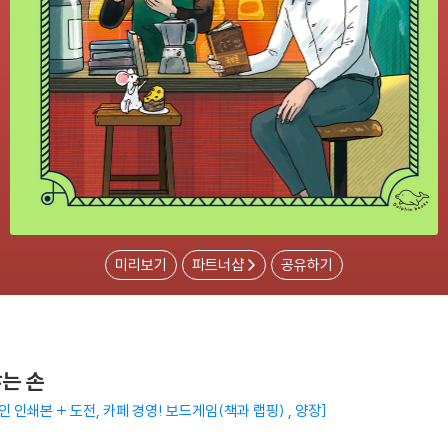
미리보기
파트너샵
공유하기
않는 손
사인 인쇄본 + 도전, 카페 경영! 보드게임(책과 랩핑) , 양장