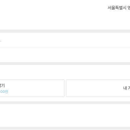
서울특별시 영
.
팔기
내 
300원