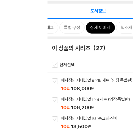
도서정보
시리즈
태그
특별 구성
상세 이미지
책소개
이 상품의 시리즈
27
전체선택
채사장의 지대넓얕 9~16 세트 (양장 특별판)
10
108,000
%
원
채사장의 지대넓얕 1~8 세트 (양장 특별판)
10
106,200
%
원
채사장의 지대넓얕 16 : 종교와 신비
10
13,500
%
원