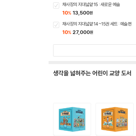
채사장의 지대넓얕 15 : 새로운 예술
10
13,500
%
원
채사장의 지대넓얕 14~15권 세트 : 예술편
10
27,000
%
원
생각을 넓혀주는 어린이 교양 도서