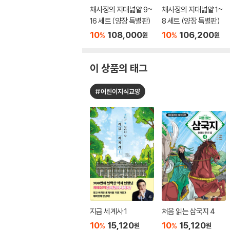
채사장의 지대넓얕 9~
채사장의 지대넓얕 1~
16 세트 (양장 특별판)
8 세트 (양장 특별판)
10
108,000
10
106,200
%
%
원
원
이 상품의 태그
#어린이지식교양
지금 세계사 1
처음 읽는 삼국지 4
10
15,120
10
15,120
%
%
원
원