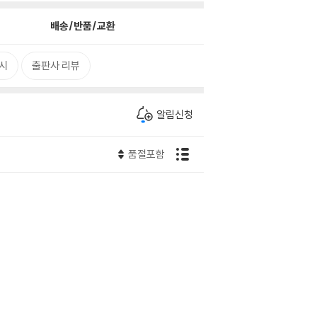
배송/반품/교환
시
출판사 리뷰
알림신청
품절포함