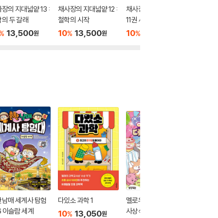
장의 지대넓얕 13 :
채사장의 지대넓얕 12 :
채사장의 지대넓얕 9~
채사장의 
의 두 갈래
철학의 시작
11권 세트 : 과학편
시공간의
13,500
10
13,500
10
40,500
10
1
%
%
%
%
원
원
원
한남매 세계사 탐험
다있소 과학 1
멜로우 TV 아이돌 시
누구의 잘
6 이슬람 세계
사상식 데뷔 챌린지 ２
10
13,050
10
1
%
%
원