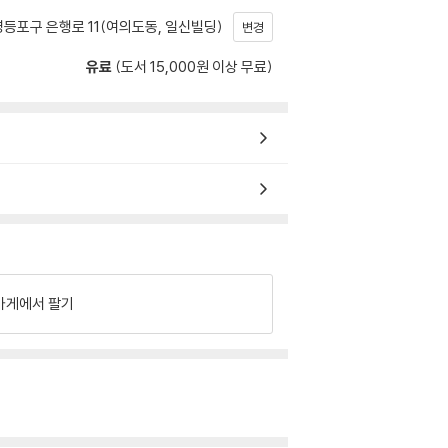
등포구 은행로 11(여의도동, 일신빌딩)
변경
유료
(도서 15,000원 이상 무료)
가게에서 팔기