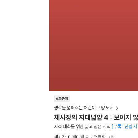
소득공제
생각을 넓혀주는 어린이 교양 도서
채사장의 지대넓얕 4 : 보이지 
지적 대화를 위한 넓고 얕은 지식
부록 : 친필 
채사장
마케마케
글
정용환
그림