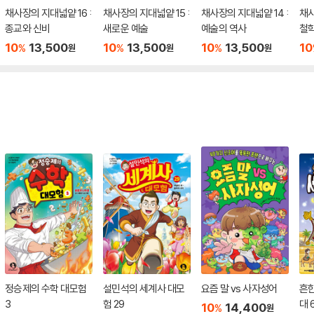
채사장의 지대넓얕 16 :
채사장의 지대넓얕 15 :
채사장의 지대넓얕 14 :
채사
종교와 신비
새로운 예술
예술의 역사
철학
10
13,500
10
13,500
10
13,500
10
%
%
%
원
원
원
정승제의 수학 대모험
설민석의 세계사 대모
요즘 말 vs 사자성어
흔
3
험 29
대 
10
14,400
%
원