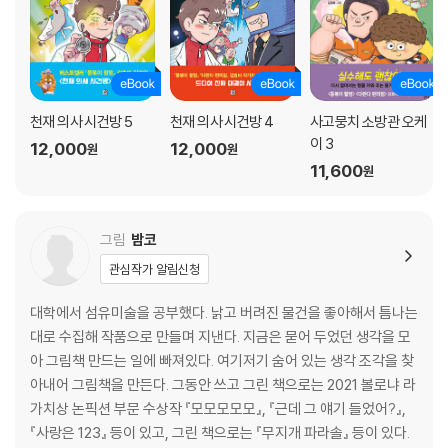
천재 의사 시건방 5
천재 의사 시건방 4
사고뭉치 소방관 오케
이 3
12,000
12,000
원
원
11,600
원
그림
밤코
관심작가 알림신청
대학에서 섬유미술을 공부했다. 낡고 버려진 물건을 좋아해서 틈나는
대로 수집해 작품으로 만들며 지낸다. 지금은 묻어 두었던 생각을 모
아 그림책 만드는 일에 빠져있다. 여기저기 숨어 있는 생각 조각을 찾
아내어 그림책을 만든다. 그동안 쓰고 그린 책으로는 2021 볼로냐 라
가치상 논픽션 부문 수상작 『모모모모모』, 『근데 그 얘기 들었어?』,
『사랑은 123』 등이 있고, 그린 책으로는 『무지개 파라솔』 등이 있다.