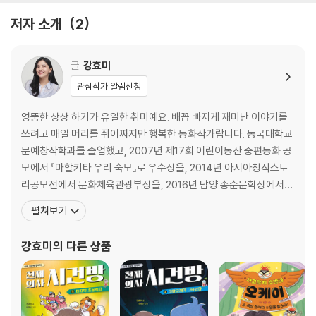
저자 소개
2
글
강효미
관심작가 알림신청
엉뚱한 상상 하기가 유일한 취미예요. 배꼽 빠지게 재미난 이야기를
쓰려고 매일 머리를 쥐어짜지만 행복한 동화작가랍니다. 동국대학교
문예창작학과를 졸업했고, 2007년 제17회 어린이동산 중편동화 공
모에서 『마할키타 우리 숙모』로 우수상을, 2014년 아시아창작스토
리공모전에서 문화체육관광부상을, 2016년 담양 송순문학상에서
우수상을 받았습니다. 이후 [창비어린이]와 [불교문예] 등에 여러 작
펼쳐보기
품을 발표했습니다. 지은 책으로는 『똥볶이 할멈 1~5』, 『챗걸 1~5』,
『흔한 남매 안 흔한 일기 1~3』, 『열지 마! 냉장고』, 『너나 먹어, 쌀
강효미
의 다른 상품
엿!』, 『살려 줘!』, 『드림드림 학