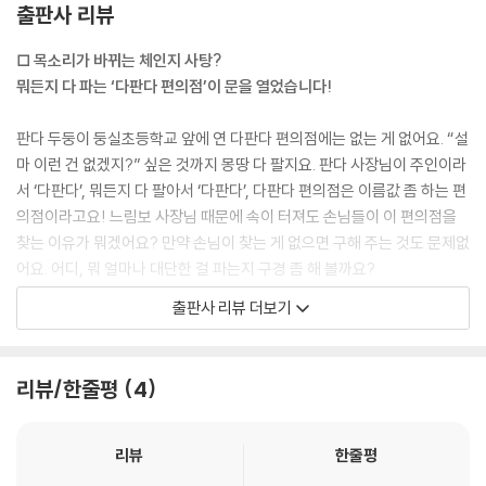
출판사 리뷰
□ 목소리가 바뀌는 체인지 사탕?
뭐든지 다 파는 ‘다판다 편의점’이 문을 열었습니다!
판다 두둥이 둥실초등학교 앞에 연 다판다 편의점에는 없는 게 없어요. “설
마 이런 건 없겠지?” 싶은 것까지 몽땅 다 팔지요. 판다 사장님이 주인이라
서 ‘다판다’, 뭐든지 다 팔아서 ‘다판다’, 다판다 편의점은 이름값 좀 하는 편
의점이라고요! 느림보 사장님 때문에 속이 터져도 손님들이 이 편의점을
찾는 이유가 뭐겠어요? 만약 손님이 찾는 게 없으면 구해 주는 것도 문제없
어요. 어디, 뭐 얼마나 대단한 걸 파는지 구경 좀 해 볼까요?
출판사 리뷰 더보기
먹어도 먹어도 줄지 않는 고기고기 삼각김밥, 어떤 목마름도 달콤하게 해
결하는 꿀떡꿀떡 생수, 씹고 있으면 수학 문제가 술술 풀리는 술술술 젤리,
지우고 싶은 기억을 말끔히 지워 주는 싹싹 물티슈, 보너스로 두둥이의 최
리뷰/한줄평
4
애 간식이지만 하나도 팔리지 않는 대나무 만두까지! 다판다 편의점에서
는 다 팔아요.
리뷰
한줄평
장사에는 도통 관심이 없어 보이는 판다 사장님 두둥이지만 이래 봬도 ‘판