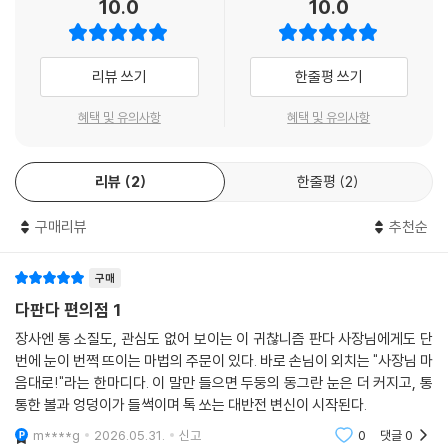
10.0
10.0
다 사장님이 지켜야 할 것’ 세 가지를 엄격히 지키며 편의점을 운영하고 있
어요. 그런 두둥이가 파는 첫 번째 물건은 바로 먹으면 목소리가 바뀌는 체
인지 사탕! 그런데 이 사탕 때문에 두둥이가 아주 곤란해졌어요. 어쩌면 세
리뷰 쓰기
한줄평 쓰기
가지 규칙을 어기게 될지도 모른다네요. 알록달록 체인지 사탕 때문에 벌
어지는 우당탕탕 신비로운 소동 속으로 떠나 볼까요?
혜택 및 유의사항
혜택 및 유의사항
□ 다판다 편의점에 놀러 온 첫 번째 손님은?
리뷰
2
한줄평
2
신나는 판다와 뻔뻔한 어린이의 만남!
구매리뷰
추천순
둥실초 아이들은 다 알고 있어요. 다판다 편의점 사장님은 너무 느리다는
걸. 계산을 기다리다가 지각한 적도 있어서, 다신 안 갈 거라고 속닥속닥하
죠. 그런 다판다 편의점에 오늘 첫 번째 손님이 들어왔어요. 머리는 꼬불꼬
구매
불, 오른쪽 뺨이랑 양쪽 다리엔 반창고가 덕지덕지, 축구화를 신고 축구공
다판다 편의점 1
을 든 주근깨투성이 남자아이. 이 아이는 만재예요, 오만재! 할아버지가 천
장사엔 통 소질도, 관심도 없어 보이는 이 귀찮니즘 판다 사장님에게도 단
재보다 더 똑똑해지라고 만재라고 지어 주셨대요. 실은 만재는 둥실초 최
번에 눈이 번쩍 뜨이는 마법의 주문이 있다. 바로 손님이 외치는 "사장님 마
고의 말썽꾸러기예요. 그런 만재가 등교 시간이 지나도록 편의점에서 꾸물
음대로!"라는 한마디다. 이 말만 들으면 두둥의 동그란 눈은 더 커지고, 통
거리고 있어요.
통한 볼과 엉덩이가 들썩이며 톡 쏘는 대반전 변신이 시작된다.
m****g
2026.05.31.
신고
0
댓글
0
낮잠이 자고 싶어 만재가 나가기만을 기다리던 두둥은 이게 맛있어요, 저