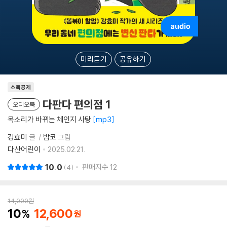
미리듣기
공유하기
소득공제
다판다 편의점 1
오디오북
목소리가 바뀌는 체인지 사탕
mp3
강효미
글
밤코
그림
다산어린이
2025.02.21.
10.0
판매지수
12
4
14,000
원
10
12,600