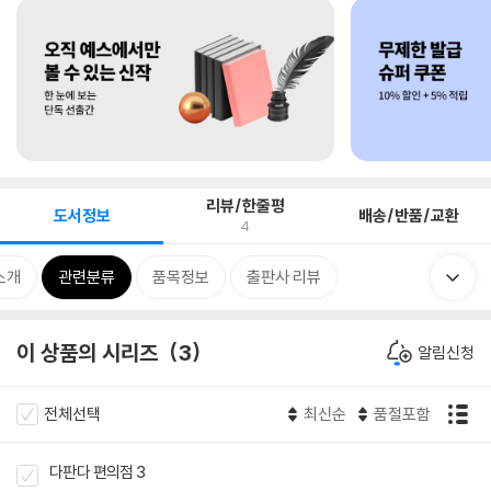
리뷰/한줄평
도서정보
배송/반품/교환
4
소개
관련분류
품목정보
출판사 리뷰
이 상품의 시리즈
3
알림신청
전체선택
최신순
품절포함
다판다 편의점 3