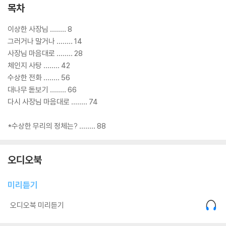
요. 친근하면서도 다채로운 모습을 뽐내는 매력덩어리죠. “졸려! 귀찮아!
목차
하기 싫어!” 이런 말들을 입에 달고 살면서도 두둥이 편의점을 연 이유는
대체 뭘까요? 또 “사장님 마음대로!”라는 말만 나오면 변신하는 건 무슨
이상한 사장님 ‥‥‥‥ 8
까닭일까요? 한없이 느리고 자유로운 편의점 사장님 두둥의 비밀을 만나
그러거나 말거나 ‥‥‥‥ 14
보세요.
사장님 마음대로 ‥‥‥‥ 28
체인지 사탕 ‥‥‥‥ 42
수상한 전화 ‥‥‥‥ 56
대나무 돋보기 ‥‥‥‥ 66
다시 사장님 마음대로 ‥‥‥‥ 74
*수상한 무리의 정체는? ‥‥‥‥ 88
오디오북
미리듣기
오디오북 미리듣기