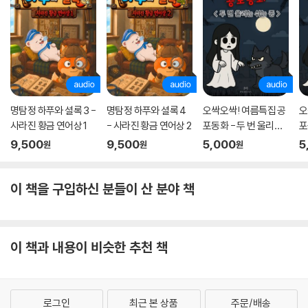
명탐정 하푸와 셜록 3 -
명탐정 하푸와 셜록 4
오싹오싹! 여름특집 공
오
사라진 황금 연어상 1
- 사라진 황금 연어상 2
포동화 - 두 번 울리는
포
쉬는 종
9,500
9,500
5,000
5
원
원
원
이 책을 구입하신 분들이 산 분야 책
이 책과 내용이 비슷한 추천 책
로그인
최근 본 상품
주문/배송