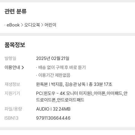
관련 분류
eBook
오디오북
어린이
품목정보
발행일
2025년 02월 21일
이용안내
배송 없이 구매 후 바로 듣기
이용기간 제한없음
재생정보
완독본 | 박지음, 김승관 낭독 | 총 33분 17초
지원기기
PC(윈도우 - 4K 모니터 미지원),아이폰,아이패드,안
드로이드폰,안드로이드패드
파일/용량
AUDIO | 32.24MB
ISBN13
9791130664446