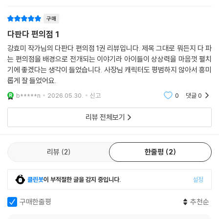
게 맛있어요, 귀찮게 물어보는 만재 때문에 하품이 나서 죽을 맛이에요. 커
구매
다란 두둥의 머리는 꾸벅, 입에서는 침이 주르륵, 코 고는 소리는 드르렁.
다판다 편의점 1
그런데 이런 두둥을 변화시키는 마법의 문장을 만재가 자기도 모르게 내뱉
었어요. “아무거나 하나만 골라 주세요. 사장님 마음대로요!” 그러자 두둥
강효미 작가님의 다판다 편의점 1권 리뷰입니다. 제목 그대로 뭐든지 다 파
과 다판다 편의점의 놀라운 비밀이 드러나기 시작하죠!
는 편의점을 배경으로 전개되는 이야기라 아이들이 상상력을 마음껏 펼치
기에 좋겠다는 생각이 들었습니다. 사장님 캐릭터도 평범하지 않아서 흥미
롭게 잘 들었어요.
두둥이 가지고 있는 능력도, 편의점을 연 이유도 아직은 다 알 수 없어요.
하지만 이거 하나는 분명해요. 두둥은 놀기 좋아하는 느림보 판다지만 누
b*****n
2026.05.30.
신고
0
댓글
0
가 시키는 게 아니라 ‘마음대로’ 하라고 하면 뭐든 거뜬히 즐겁게 해내는 신
나는 판다로 바뀐다는 점요. 두둥과 만난 만재도 마찬가지예요. 학교 제일
리뷰 전체보기
의 말썽꾸러기답게 만재는 체인지 사탕을 사서 하루 종일 장난을 치지만,
자신이 잘못한 행동에 책임질 줄도 아는 단단한 어린이로 바뀌어 가요. 변
리뷰
2
한줄평
2
신은 두둥과 만재 모두의 것인 셈이지요.
따뜻하고 유머러스한 이야기 속에 그저 장난을 치고 싶은 어린이의 모습
클린봇
이 부적절한 글을 감지 중입니다.
설정
을, 그러면서도 스스로의 행동을 돌아볼 줄 아는 어린이 본연의 힘을 섬세
하게 묘사한 강효미 작가의 글과, 글에서 표현된 다판다 편의점 세계관을
구매한줄평
추천순
다정하게 구현한 밤코 작가의 그림으로 완성된 《다판다 편의점》은, 동화