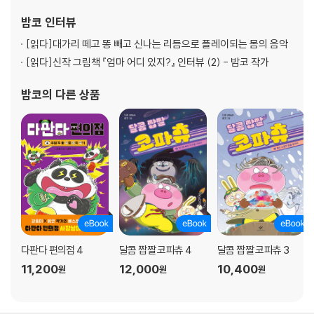
밤코
인터뷰
[읽다]
대가리 떼고 똥 빼고 신나는 리듬으로 플레이되는 몸의 음악
[읽다]
신작 그림책 『엄마 어디 있지?』 인터뷰 (2) - 밤코 작가
밤코
의 다른 상품
다판다 편의점 4
달콤 짭짤 코파츄 4
달콤 짭짤 코파츄 3
11,200
12,000
10,400
원
원
원