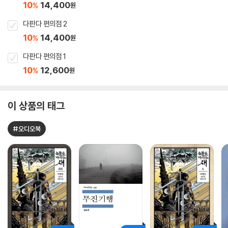
10
14,400
%
원
다판다 편의점 2
10
14,400
%
원
다판다 편의점 1
10
12,600
%
원
이 상품의 태그
#오디오북