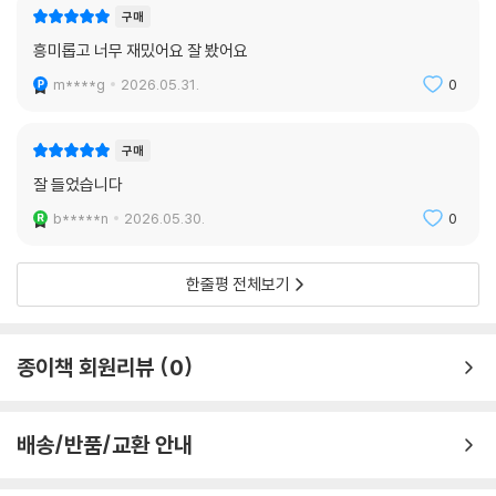
책 읽기를 막 시작한 어린이들의 좋은 친구가 될 거예요.
구매
흥미롭고 너무 재밌어요 잘 봤어요
m****g
2026.05.31.
0
구매
잘 들었습니다
b*****n
2026.05.30.
0
한줄평 전체보기
종이책 회원리뷰
0
배송/반품/교환 안내