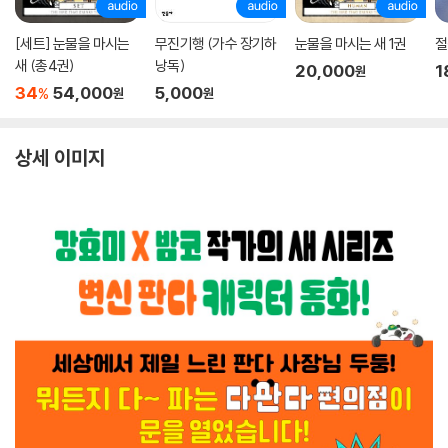
[세트] 눈물을 마시는
무진기행 (가수 장기하
눈물을 마시는 새 1권
절
새 (총4권)
낭독)
20,000
1
원
34
54,000
5,000
%
원
원
상세 이미지