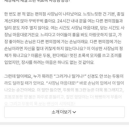
세상에서 제일 느린 귀요미 사장님 등장!
한 번도 본 적 없는 편의점 사장님이 나타났어요. 느릿느릿한 건 기본, 종일
계산대에 앉아 꾸벅꾸벅 졸아요. 24시간 내내 문을 여는 다른 편의점들과
달리 문도 자주 열지 않아요. 여는 시간도 사장님 마음대로, 닫는 시간도 사
장님 마음대로거든요. 느리다고 아이들이 흉을 봐도 아랑곳하지 않고, 가
장 좋아하는 손님은 다른 편의점에 가는 손님이래요. 다른 편의점에 가는
손님이라면 자신을 절대 귀찮게 하지 않는다나요? 이 이상한 사장님의 정
체가 뭐냐고요? 이름은 두둥, 판다예요! 멋진 초록색 모자를 쓰고 조끼를
입었지만, 장사를 하려는 마음은 하나도 없는 것 같아요.
그런데 말이에요, 누가 뭐라든 “그러거나 말거나!” 신경도 안 쓰는 두둥이
라도 달라질 때가 있어요. “사장님 마음대로!” 바로 손님의 입에서 이 말이
나오는 순간이에요. 이 말만 들으면, 두둥의 동그란 눈은 더욱 동그래지고,
포동포동한 양 볼은 좌우로 흔들리고, 찰진 엉덩이는 더 빵빵하게 부풀어
요. 그리고 두둥의 톡 쏘는 변신이 시작되죠!
소개 더보기
“판다 두둥은 정말 엉뚱하고 귀여운 캐릭터예요! 저는 벌써 두둥과 사랑에
빠졌답니다!” 강효미 작가의 말처럼 판다 두둥은 정말 사랑스러운 존재예