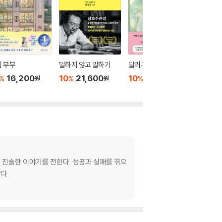
 부부
말하지 않고 말하기
달러구트 꿈 백화점 0
위버멘
16,200
10
21,600
10
16,020
10
1
%
%
%
%
원
원
원
한 진솔한 이야기를 전한다. 성공과 실패를 겪으
다.