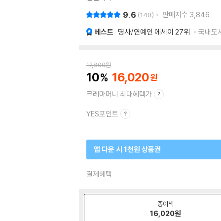
9.6
판매지수
3,846
140
베스트
명사/연예인 에세이
27위
국내도서 
17,800
원
10
16,020
크레마머니 최대혜택가
YES포인트
앱 다운 시 1천원 상품권
결제혜택
종이책
16,020
원