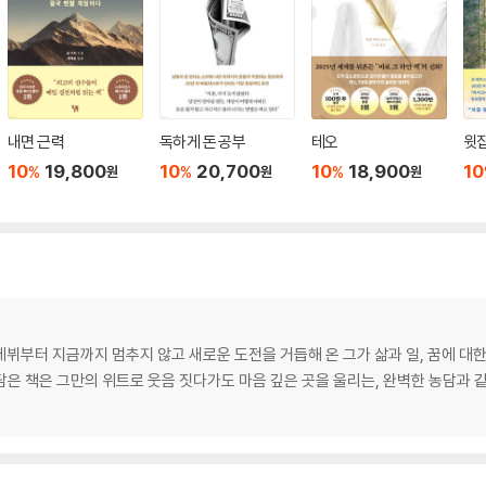
내면 근력
독하게 돈 공부
테오
윗집
10
19,800
10
20,700
10
18,900
10
%
%
%
원
원
원
 데뷔부터 지금까지 멈추지 않고 새로운 도전을 거듭해 온 그가 삶과 일, 꿈에 대
은 책은 그만의 위트로 웃음 짓다가도 마음 깊은 곳을 울리는, 완벽한 농담과 같