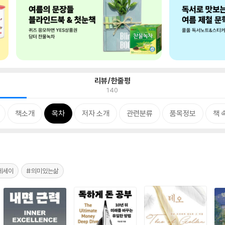
리뷰/한줄평
140
책소개
목차
저자 소개
관련분류
품목정보
책 
에세이
#의미있는삶