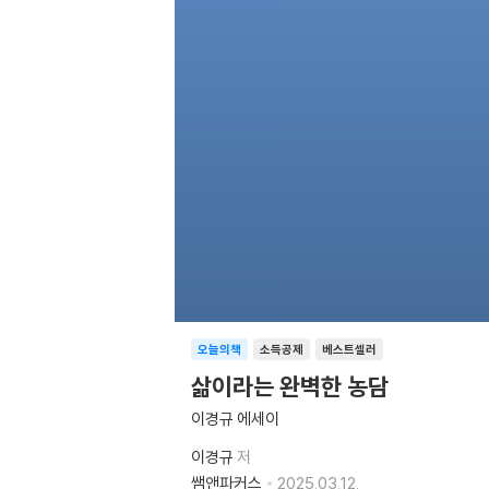
오늘의책
소득공제
베스트셀러
삶이라는 완벽한 농담
이경규 에세이
이경규
저
쌤앤파커스
2025.03.12.