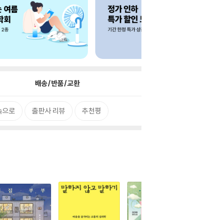
배송/반품/교환
속으로
출판사 리뷰
추천평