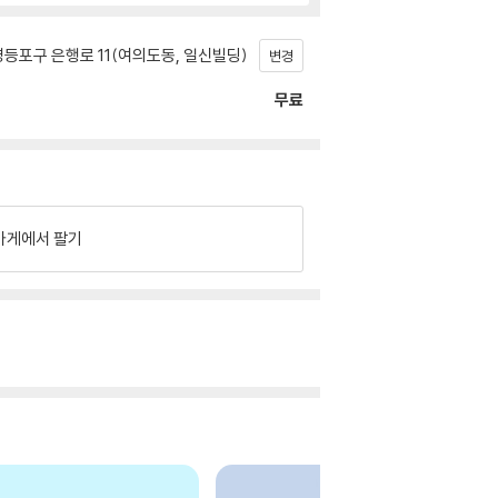
등포구 은행로 11(여의도동, 일신빌딩)
변경
무료
가게에서 팔기