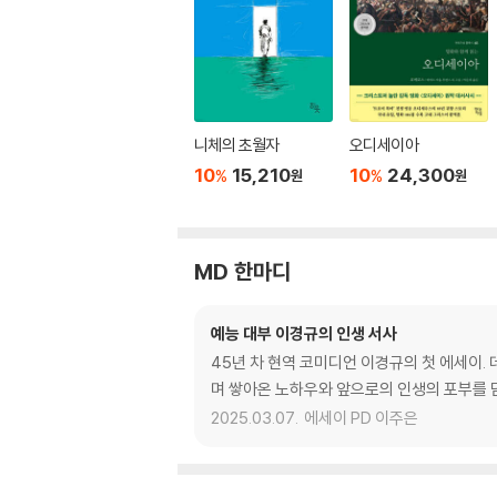
니체의 초월자
오디세이아
10
15,210
10
24,300
%
%
원
원
MD 한마디
예능 대부 이경규의 인생 서사
45년 차 현역 코미디언 이경규의 첫 에세이.
며 쌓아온 노하우와 앞으로의 인생의 포부를 담
2025.03.07.
에세이 PD 이주은