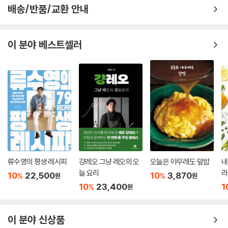
배송/반품/교환 안내
이 분야 베스트셀러
류수영의 평생 레시피
걍레오 그냥 레오의 오
오늘은 아무래도 덮밥
내
늘 요리
라
10
22,500
10
3,870
%
%
원
원
10
23,400
1
%
원
이 분야 신상품