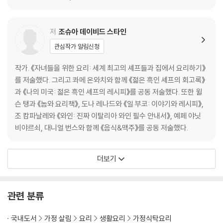
브리치즈와 된장 콩포트
장의 명인들) 맥꾸룸
저
조슈아 데이비드 스타인
관심작가 알림신청
고추장을 활용한 레시피
작가. 《자녀들을 위한 요리: 세계 최고의 셰프들과 집에서 요리하기》
오이무침
를 저술했다. 그리고 콰메 온와치와 함께 《젊은 흑인 셰프의 회고록》
멸치볶음
과 《나의 미국: 젊은 흑인 셰프의 레시피》를 공동 저술했다. 또한 윌
고추장 랜치 소스와 신선한 채소
슨 탱과 《놈와 요리책》, 도나 레나드와 《일 부코: 이야기와 레시피》,
고추장찌개
조 캄파날레와 《와인: 진짜 이탈리아 와인 필수 안내서》, 예페 야닛
닭볶음탕
비야르쇠, 대니얼 번스와 함께 《음식&맥주》를 공동 저술했다.
한국식 양념치킨
김치볶음밥과 백김치 코울슬로
더보기
육회 비빔밥
김치비빔국수
고추장 살사와 고추장 칵테일 소스를 곁들인 해산물 플래터
관련 분류
고추장 회무침
고추장 소스를 곁들인 구운 관자와 시금치 샐러드
국내도서
가정 살림
요리
생활요리
가정식탁요리
캠핑용 고추장 바비큐