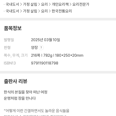
국내도서
가정 살림
요리
개인요리책
요리전문가
제육볶음
국내도서
가정 살림
요리
한국전통요리
고추장 풀드 포크 샌드위치
고추장 초콜릿 무스
품목정보
장의 명인들) 장본가
발행일
2025년 03월 10일
추천 재료
판형
양장
감사의 말
찾아보기
쪽수, 무게, 크기
216쪽 | 782g | 180*250*20mm
저자 소개
ISBN13
9791190118798
출판사 리뷰
한식의 본질을 찾아 떠난 여정
운명처럼 장을 만나다
“어떻게 이런 간결하면서도 놀라운 음식들을