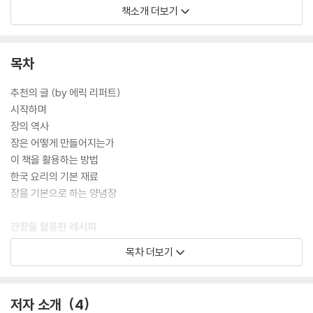
디저트에도 예상치 못한 풍미를 선사한다. 전통 한식에 서양 요리를 더해
책소개 더보기
장의 새로운 가능성과 한국 요리의 확장성을 탐구해 온 강민구 셰프는 이
책에서 일상에서도 파인다이닝을 경험할 수 있는 60여 개의 레시피를 소
개한다. 아울러 전통을 지키며 장을 빚어내는 명인들의 이야기, 장의 역사
목차
와 제조 과정 등을 들려주며 장에 대한 이해를 돕는다.
추천의 글 (by 에릭 리퍼트)
시작하며
장의 역사
장은 어떻게 만들어지는가
이 책을 활용하는 방법
한국 요리의 기본 재료
장을 기본으로 하는 양념장
간장을 활용한 레시피
목차 더보기
장아찌
브로콜리니 나물
호박선
저자 소개
4
두부 앤다이브 샐러드와 참깨 간장 드레싱