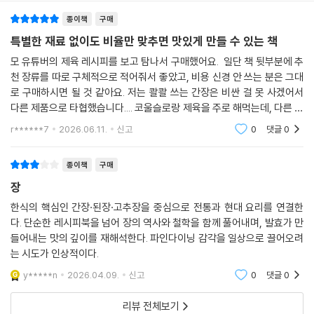
해함으로써 요리의 식견을 넓히는 법을 보여준다.
종이책
구매
- 노부 마츠히사 (레스토랑 ‘노부’ 대표)
특별한 재료 없이도 비율만 맞추면 맛있게 만들 수 있는 책
여태껏 이런 책이 단 한 권도 나오지 않았다는 사실이 믿기지 않는다. 고추
모 유튜버의 제육 레시피를 보고 탐나서 구매했어요. 일단 책 뒷부분에 추
장뿐만 아니라 모든 장이 전 세계 주방의 필수 재료가 되어야 한다.
천 장류를 따로 구체적으로 적어줘서 좋았고, 비용 신경 안 쓰는 분은 그대
로 구매하시면 될 것 같아요. 저는 콸콸 쓰는 간장은 비싼 걸 못 사겠어서
- 데이비드 장 (레스토랑 ‘모모푸쿠’ 셰프)
다른 제품으로 타협했습니다.... 코울슬로랑 제육을 주로 해먹는데, 다른 건
하나씩 도전해보려고 합니다. 딱 맛있는 맛을 구체적인 수치로 정형화한
r******7
2026.06.11.
신고
0
댓글
0
느낌이라
종이책
구매
장
한식의 핵심인 간장·된장·고추장을 중심으로 전통과 현대 요리를 연결한
다. 단순한 레시피북을 넘어 장의 역사와 철학을 함께 풀어내며, 발효가 만
들어내는 맛의 깊이를 재해석한다. 파인다이닝 감각을 일상으로 끌어오려
는 시도가 인상적이다.
y*****n
2026.04.09.
신고
0
댓글
0
리뷰 전체보기