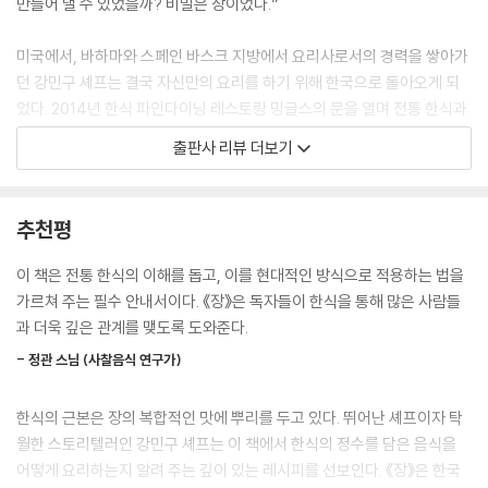
만들어 낼 수 있었을까? 비밀은 장이었다.”
미국에서, 바하마와 스페인 바스크 지방에서 요리사로서의 경력을 쌓아가
던 강민구 셰프는 결국 자신만의 요리를 하기 위해 한국으로 돌아오게 되
었다. 2014년 한식 파인다이닝 레스토랑 밍글스의 문을 열며 전통 한식과
서양 요리를 조화롭게 ‘밍글(mingle)’하고자 했던 그는 한국 음식을 더욱
출판사 리뷰 더보기
깊이 이해하고 싶었다. 그래서 한식의 대가 조희숙 셰프와 사찰 음식의 권
위자 정관 스님을 찾아갔고, 그곳에서 ‘장’을 만났다.
추천평
한국 음식의 맛은 장맛으로 결정된다고 해도 과언이 아니다. 그만큼 한식
에서 장은 중요하다. 줄곧 한식의 본질은 무엇인가를 고민했는데, 그 비밀
이 책은 전통 한식의 이해를 돕고, 이를 현대적인 방식으로 적용하는 법을
은 아주 가까이에 있었다. 전국 각지의 장 명인들을 만나 그들이 담근 장을
가르쳐 주는 필수 안내서이다. 《장》은 독자들이 한식을 통해 많은 사람들
맛보고 탐구하며 장의 가치를 재발견한 강민구 셰프는 장을 자신의 요리에
과 더욱 깊은 관계를 맺도록 도와준다.
적극적으로 활용하기 시작했다. 장은 유연한 재료여서 다양한 요리에 시도
- 정관 스님 (사찰음식 연구가)
하기 좋았고 서양 요리와도 놀랍게 잘 어울렸다. 이 책에 소개된 ‘간장 라구
탈리아텔레’, ‘쌈장 카치오 에 페페’, ‘생선찜과 된장 베어네이즈 소스’, ‘고추
한식의 근본은 장의 복합적인 맛에 뿌리를 두고 있다. 뛰어난 셰프이자 탁
장 풀드 포크 샌드위치’, 그리고 간장, 된장, 고추장을 디저트 크렘 브륄레
월한 스토리텔러인 강민구 셰프는 이 책에서 한식의 정수를 담은 음식을
에 적용한 ‘장 트리오’는 이러한 장의 가능성을 보여주는 레시피들이다.
어떻게 요리하는지 알려 주는 깊이 있는 레시피를 선보인다. 《장》은 한국