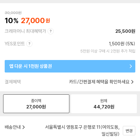
30,000
원
10
27,000
크레마머니 최대혜택가
25,500원
YES포인트
1,500원 (5%)
5만원 이상 구매 시 2천원 추가 적립
앱 다운 시 1천원 상품권
결제혜택
카드/간편결제 혜택을 확인하세요
종이책
원제
27,000
원
44,720
원
배송안내
서울특별시 영등포구 은행로 11(여의도동,
변경
일신빌딩)