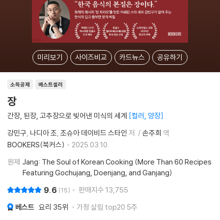
미리보기
사이즈비교
카드뉴스
공유하기
소득공제
베스트셀러
장
간장, 된장, 고추장으로 빚어낸 미식의 세계
컬러, 양장
강민구
나디아 조
조슈아 데이비드 스타인
저
손주희
역
BOOKERS(북커스)
2025.03.10.
원제
Jang: The Soul of Korean Cooking (More Than 60 Recipes
Featuring Gochujang, Doenjang, and Ganjang)
9.6
판매지수
13,755
15
베스트
요리
35위
가정 살림 top20 5주