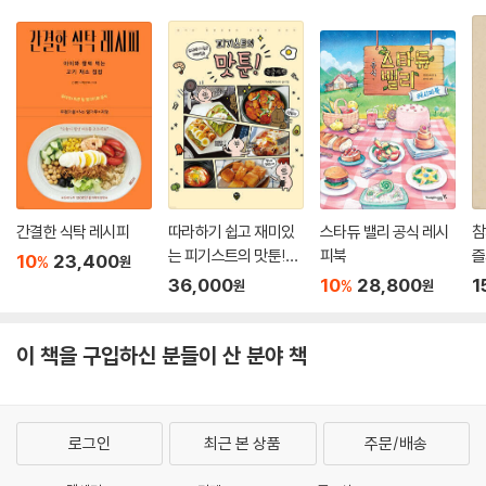
간결한 식탁 레시피
따라하기 쉽고 재미있
스타듀 밸리 공식 레시
참
는 피기스트의 맛툰!
피북
즐
10
23,400
%
원
(큰글자책)
36,000
10
28,800
1
%
원
원
이 책을 구입하신 분들이 산 분야 책
로그인
최근 본 상품
주문/배송