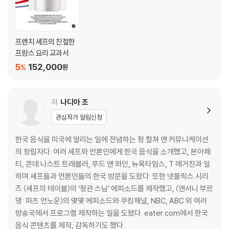
된장을 활용한 레시피
참깨 비네그렛을 곁들인 그린빈
프렌치 셰프의 친절한
뿌리채소 샐러드
프랑스 요리 교과서
그리스식 보리 샐러드와 된장 비네그렛 드레싱
5
152,000
%
원
된장 후무스
배추 쇠고기 된장전골
된장 짜장면
저
나디아 조
홍합 된장국
관심작가 알림신청
강된장 비빔밥
쌈장 카치오 에 페페
한국 음식을 미국에 알리는 일에 전념하는 정 컬쳐 앤 커뮤니케이션
생선찜과 된장 베어네이즈 소스
의 창립자다. 여러 셰프와 언론인에게 한국 음식을 소개했고, 본아페
된장 케이퍼 소스를 곁들인 서대구이
티, 콘데 나스트 트래블러, 푸드 앤 와인, 뉴욕타임스, T 매거진과 일
바비큐 치킨과 된장 리소토
하며 셰프들과 언론인들의 한국 방문을 도왔다. 또한 넷플릭스 시리
삼겹살 수육과 무생채
즈 〈셰프의 테이블〉의 ‘정관 스님’ 에피소드를 제작했고, 〈앤서니 부르
된장 양갈비 바비큐
댕: 파츠 언노운〉의 몇몇 에피소드와 쿠킹채널, NBC, ABC 외 여러
아몬드 된장 크루아상
방송국에서 프로그램 제작하는 일을 도왔다. eater.com에서 한국
된장 바닐라 크렘 뷔렐레
음식 콘텐츠를 제작, 감독하기도 했다.