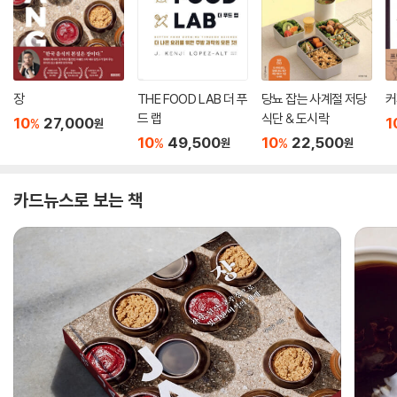
장
THE FOOD LAB 더 푸
당뇨 잡는 사계절 저당
커
드 랩
식단 & 도시락
10
27,000
1
%
원
10
49,500
10
22,500
%
%
원
원
카드뉴스로 보는 책