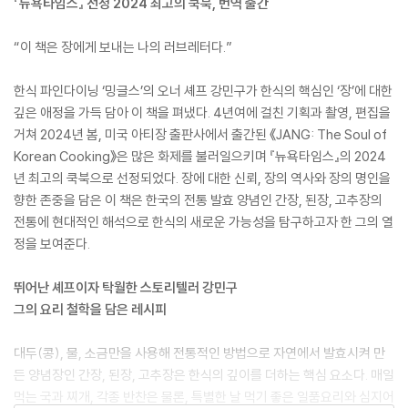
『뉴욕타임스』 선정 2024 최고의 쿡북, 번역 출간
“이 책은 장에게 보내는 나의 러브레터다.”
한식 파인다이닝 ‘밍글스’의 오너 셰프 강민구가 한식의 핵심인 ‘장’에 대한
깊은 애정을 가득 담아 이 책을 펴냈다. 4년여에 걸친 기획과 촬영, 편집을
거쳐 2024년 봄, 미국 아티장 출판사에서 출간된 《JANG: The Soul of
Korean Cooking》은 많은 화제를 불러일으키며 『뉴욕타임스』의 2024
년 최고의 쿡북으로 선정되었다. 장에 대한 신뢰, 장의 역사와 장의 명인을
향한 존중을 담은 이 책은 한국의 전통 발효 양념인 간장, 된장, 고추장의
전통에 현대적인 해석으로 한식의 새로운 가능성을 탐구하고자 한 그의 열
정을 보여준다.
뛰어난 셰프이자 탁월한 스토리텔러 강민구
그의 요리 철학을 담은 레시피
대두(콩), 물, 소금만을 사용해 전통적인 방법으로 자연에서 발효시켜 만
든 양념장인 간장, 된장, 고추장은 한식의 깊이를 더하는 핵심 요소다. 매일
먹는 국과 찌개, 각종 반찬은 물론, 특별한 날 먹기 좋은 일품요리와 심지어