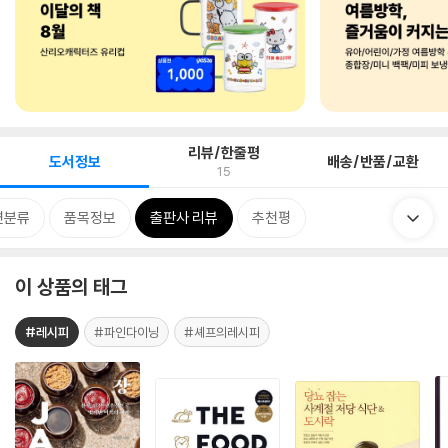
리뷰/한줄평
도서정보
배송/반품/교환
15
련분류
품목정보
출판사 리뷰
추천평
이 상품의 태그
#레시피
#파인다이닝
#셰프의레시피