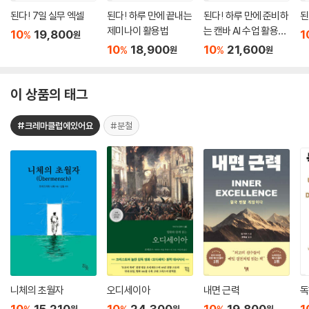
된다! 7일 실무 엑셀
된다! 하루 만에 끝내는
된다! 하루 만에 준비하
된
제미나이 활용법
는 캔바 AI 수업 활용법
10
19,800
1
%
원
with 2022 개정 교육
10
18,900
10
21,600
%
%
원
원
과정
이 상품의 태그
#크레마클럽에있어요
#분철
니체의 초월자
오디세이아
내면 근력
독
10
15,210
10
24,300
10
19,800
1
원
원
원