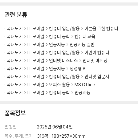
__특정 연도에 일어난 일 질문하기
관련 분류
__과학 현상 질문하기
__챗 GPT 와 끝말잇기 놀이하기
국내도서
IT 모바일
컴퓨터 입문/활용
어른을 위한 컴퓨터
02-6 공감부터 해결책까지 구체적으로 상담받기
국내도서
IT 모바일
컴퓨터 공학
컴퓨터 교육
__진로 상담하기
__자녀 교육 상담하기
국내도서
IT 모바일
인공지능
인공지능 일반
02-7 나만의 챗봇, GPTs
국내도서
IT 모바일
컴퓨터 입문/활용
어린이 컴퓨터
__하면 된다!} 사람들이 만들어 둔 챗봇(GPTs) 사용하기
국내도서
IT 모바일
인터넷 비즈니스
인터넷 마케팅
__하면 된다!} 나만의 챗봇(GPT) 만들기
국내도서
IT 모바일
인공지능
생성형 AI
__내가 만든 챗봇 써보기
국내도서
IT 모바일
컴퓨터 입문/활용
인터넷 입문서
02-8 챗 GPT 를 잘 사용하는 7 가지 방법
국내도서
IT 모바일
오피스 활용
MS Office
__챗 GPT, 너의 역할은…
국내도서
IT 모바일
컴퓨터 공학
인공지능
__맥락을 알려 주자
__정보를 단계별로 제공하기
__기호를 사용해서 특정 부분 강조하기
품목정보
__대화 맥락은 유지! 새로운 답변을 받는 2 가지 방법
__하면 된다!} 챗 GPT 의 답변 바꿔 보기
발행일
2025년 06월 04일
__잘린 답변 이어 듣기
쪽수, 무게, 크기
316쪽 | 188*257*30mm