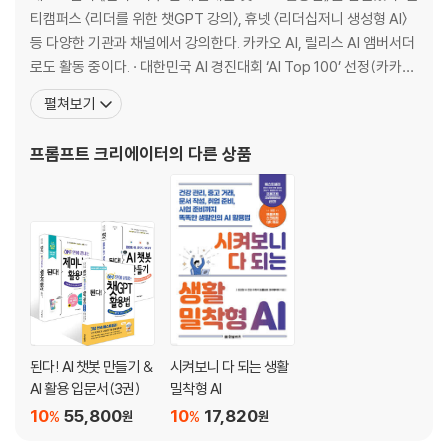
__딥러닝 - 복잡한 작업을 위한 훈련
티캠퍼스 〈리더를 위한 챗GPT 강의〉, 휴넷 〈리더십저니 생성형 AI〉
__토큰 - 의미 단위의 토큰 조각
등 다양한 기관과 채널에서 강의한다. 카카오 AI, 릴리스 AI 앰버서더
__파인 튜닝 - 새로운 작업을 가르치는 과정
로도 활동 중이다. · 대한민국 AI 경진대회 ‘AI Top 100’ 선정(카카오
__AGI - 범용 인공지능
·과학기술정보통신부 후원) · HarvardX, 데이터과학 및 머신러닝 과
펼쳐보기
〈AI 고수로 나아가기〉 GPT 모델마다 잘하는 것이 다를까?
정 수료 · 생성형 AI 교육자 코스 수료 · IBM, 경영인 및 비즈니스 리더
02 챗 GPT 한번 사용해 보기
를 위한 생성형 AI 코스 수료 · Vanderbil
프롬프트 크리에이터
의 다른 상품
02-1 챗 GPT 와 대화 시작하기
__하면 된다!} 챗 GPT 에게 간단한 질문 해보기
02-2 챗 GPT 화면 구성 살펴보기
02-3 글을 대신 써주는 챗 GPT
__단편 소설 써보기 - 웹 검색으로 참고 자료 찾기
__시 창작해 보기
__자유로운 문서 편집을 위한 캔버스
__하면 된다!} 캔버스로 편지 초안 작성하기
02-4 수백 장의 문서도 순식간에 요약 완료!
된다! AI 챗봇 만들기 &
시켜보니 다 되는 생활
__보고서 요약하기 - 파일 첨부하기
AI 활용 입문서(3권)
밀착형 AI
02-5 챗 GPT 의 답변을 그대로 믿어도 될까?
10
55,800
10
17,820
%
%
원
원
__가까운 과거 질문하기
__먼 과거 질문하기