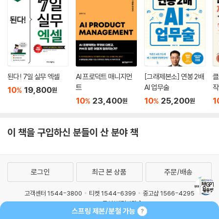
된다! 7일 실무 엑셀
AI 프로덕트 매니지먼
[그래제본소] 연봉 2배
클
트
AI 업무술
작
10
19,800
%
원
10
23,400
10
25,200
1
%
%
원
원
이 책을 구입하신 분들이 산 분야 책
로그인
최근 본 상품
주문/배송
고객센터 1544-3800
티켓 1544-6399
중고샵 1566-4295
스프링 제본/분철 가능
eBook 1:1문의/채팅상담