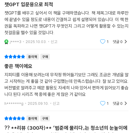
__뉴스, 인터넷에서 퍼온 내용 물어보기
종이책
구매
챗 GPT 는 이제 우리나라 전 국민이 시작할 정도가 되었고, 챗 GPT 가 이
__주변 사물 촬영해서 정보 물어보기
챗GPT 입문용으로 최적
미지를 만드는 수준 또한 월등해졌습니다. 그래서 챗 GPT 로 이미지를 만
07 초보도 할 수 있는 챗 GPT 수익화
들고 합성하는 방법, 4 컷짜리 만화를 만드는 프롬프트까지 모두 소개합니
챗GPT를 배우고 싶어서 이 책을 구매하였습니다. 책 제목그대로 하루만
07-1 생성형 AI 로 만든 이미지 판매하기
다. 이미지 생성에 제약이 적은 마이크로소프트 디자이너와 완성도 높은
에 끝낼수 있을 정도로 내용이 간결하고 쉽게 설명되어 있습니다. 이 책 한
__AI 로 만든 이미지를 판매해요!
권을 독파하고 나면 챗GPT가 무엇인지 그리고 어떻게 활용할 수 있는지
이미지를 만들 때 유용한 미드저니 사용법도 담았습니다.
__AI 이미지 판매, 찬성? 반대?
첫걸음을 뗄수 있을 것입니다.
07-2 맞춤형 소량 생산 셀러 되기
이미지 생성 방법을 설명하는 것이 다냐고요? AI 로 만든 이미지 또는 이미
j****3
2025.10.03.
신고
1
댓글
0
__맞춤형 소량 생산이란?
지를 활용한 굿즈를 판매하는 방법도 알려 드려요. 생성형 AI 시장에서 가
__챗 GPT 하나로 본격 POD 셀러 되기
장 민감한 저작권 문제까지 여러분이 AI 를 사용하는 데 참고할 자료를 전
종이책
구매
07-3 재능 마켓에서 번역 서비스하기
부 제공합니다.
좋은 책이에요
__번역을 필요로 하는 고객을 잡아라
__외국어를 할 줄 몰라도 번역할 수 있어요
지피티를 이용해 보려는데 무작정 뛰어들기보단 그래도 조금은 개념을 알
글쓰기에 최적화된 클로드, 출처가 명확한 퍼플렉시티와 함께
07-4 챗 GPT 로 주식 분석하기
고 시작하는 게 좋을 것 같아 구입했는데 만족스럽습니다. 잘 보고 있어요.
유튜버의 시간을 아껴 줄 다양한 영상 관련 AI 도 소개합니다!
버전별로 알려주고 예문 활용도 자세히 나와 있어서 편하게 읽어보기 좋습
__주식 종목 물어보기
니다.된다 시리즈 책 중에 좋은 게 많은 거 같아요
__챗 GPT 로 빠르게 기업 분석하기
요즘은 AI 도 목적에 맞게 쓰는 게 대세랍니다. 챗 GPT 를 쓰다가 더 최적
h*******g
2025.09.10.
신고
1
댓글
0
화된 AI 도구를 사용해 보고 싶다면 이 책에서 소개하는 생성형 AI 를 사용
|셋째마당 | 챗 GPT 정복까지 한 걸음 더!
해 보세요. 구글의 제미나이, 마이크로소프트의 코파일럿을 비롯해 글쓰기
에 뛰어난 클로드와 사실을 확인할 때 유용한 퍼플렉시티까지 다양한 AI
종이책
구매
08 자주 쓰는 프롬프트 엔지니어링 패턴 11 가지
를 소개합니다. 유튜브 등 영상을 편집할 때 사용할 수 있는 소라 AI, 위스