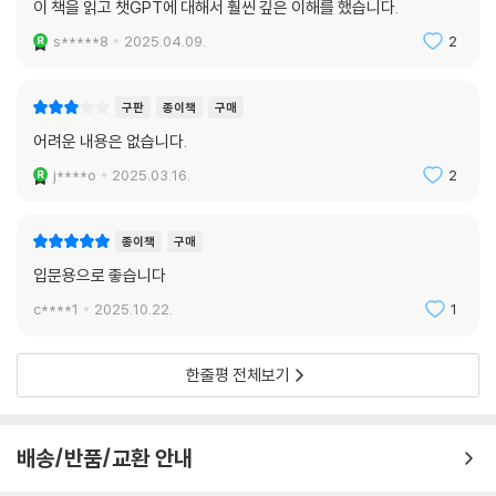
이 책을 읽고 챗GPT에 대해서 훨씬 깊은 이해를 했습니다.
책을 통해 성장하는 지적인 독자들을 만나 보세요!
s*****8
2025.04.09.
2
배우고, 나누고, 함께 성장하는 [Do it! 스터디룸]
혼자 공부하기 부담스럽다면 스터디 카페인 ‘Do it! 스터디룸’에 방문해 보
구판
종이책
구매
세요. [Do it! 공부단]에 참여해 나의 공부 계획을 올리고 실천하면 책 선
어려운 내용은 없습니다.
물도 받고 꾸준히 공부하는 습관도 기를 수 있습니다.
j****o
2025.03.16.
2
· Do it! 스터디룸 카페: cafe.naver.com/doitstudyroom → [Do it!
공부단] 메뉴
종이책
구매
입문용으로 좋습니다
c****1
2025.10.22.
1
한줄평 전체보기
배송/반품/교환 안내