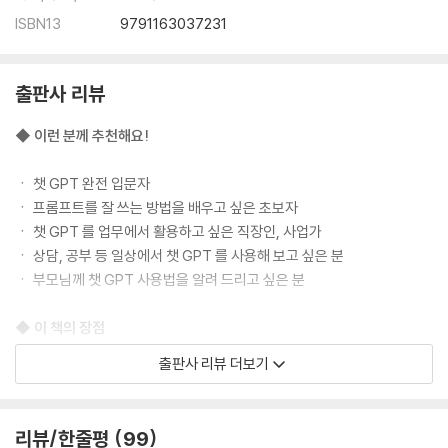
__챗 GPT 맞춤 설정하기
ISBN13
9791163037231
__하면 된다!} 챗 GPT 에게 가이드라인 잡아 주기
〈AI 고수로 나아가기〉 시간을 벌어 주는 확장 프로그램, 텍스트 블레이즈
출판사 리뷰
둘째마당 | 챗 GPT 제대로 활용하기
◆ 이런 분께 추천해요!
03 챗 GPT 의 언어 능력으로 번역부터 글쓰기까지!
03-1 다국어로 자연스럽게 번역하기
ㆍ 챗 GPT 완전 입문자
__번역가 역할도 문제없다!
ㆍ 프롬프트를 잘 쓰는 방법을 배우고 싶은 초보자
__수신자를 고려해 영문 이메일 보내기
ㆍ 챗 GPT 를 업무에서 활용하고 싶은 직장인, 사업가
__여러 나라의 언어로 번역하기
ㆍ 상담, 공부 등 일상에서 챗 GPT 를 사용해 보고 싶은 분
03-2 블로그 글쓰기
ㆍ 부모님께 챗 GPT 사용법을 알려 드리고 싶은 분
__챗 GPT 로 블로그를 한다고?
__블로그 글쓰기 아이디어 찾기
◆ 이 책의 장점
03-3 소설 줄거리 초안 잡기
출판사 리뷰 더보기
__소설의 시놉시스와 제목, 차례 잡기
ㆍ 용어 설명부터 프롬프트 작성까지 일련의 과정을 담았다.
__차례에 맞춰 이야기 꾸미기
ㆍ 책과 함께 볼 수 있는 저자의 동영상 강의를 제공한다.
__아이들을 위한 동화 만들기
ㆍ 최신 모델인 GPT-4.1 를 중심으로 소개하며, 유료 사용자를 위한 기능
리뷰/한줄평
99
04 직장인이라면 필수! 실무에서 챗 GPT 도움받기
도 담았다.