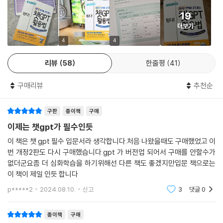
업무와 일상을 넘나드는 챗 GPT 활용 예제 70 가지 전격 공개!
__챗 GPT 가 이미지도 만들 수 있을까?
__2 개의 이미지 합성하기
19
고성능 대화 모델이 무료 사용자에게도 제공되면서 챗 GPT 의 정확성과
__4 컷 만화 그리기
더보기
효율성은 나날이 늘어 가고 있습니다. 신기능인 [웹 검색]과 [이성적 판
05-2 마이크로소프트 디자이너로 이미지 무한 생성하기
단], [심층 리서치]로 한층 더 업그레이드된 챗 GPT 는 이제 글쓰기나 보
4
4
__직접 만드는 무료 이미지, 마이크로소프트 디자이너
고서 작성 분야에서 뛰어난 답변을 내놓을 뿐 아니라 문서 편집 도구로 사
__하면 된다!} MS 디자이너로 이미지 만들기
리뷰
58
한줄평
41
용해도 될 정도입니다. 엑셀 사용법 안내와 같이 업무에서 바로 활용할 수
__하면 된다!} 챗 GPT 로 MS 디자이너에 사용할 키워드 추출하기
도 있고, 분석하고 싶은 파일을 첨부하면 내용을 요약하고 인사이트까지
〈AI 고수로 나아가기〉 미드저니로 디자이너가 된다!
구매리뷰
추천순
내놓습니다. 운동 루틴을 짜거나 요리 레시피가 필요한 경우 등 일상에서
06 일상에서 만나는 챗 GPT
도 익숙하게 다룰 수 있죠. 이렇게 다재다능한 챗 GPT 를 내 업무에 적용
06-1 회화부터 문법까지 영어 공부하기
해서 생산성을 높일 수 있는 방법을 바로 이 책에서 만나 볼 수 있습니다.
구판
종이책
구매
__챗 GPT 와 음성으로 영어 대화하기
이제는 챗gpt가 필수인듯
__영단어도 챗 GPT 에게 물어보자!
잠깐, 챗 GPT 에게 아무렇게나 질문하면 되냐고요? 챗 GPT 에게 효과적
이 책은 챗 gpt 필수 입문서라 생각합니다.처음 나왔을때도 구매했었고 이
__영문법 공부하기
인 답변을 받기 위한 7 가지
번 개정2판도 다시 구매했습니다.gpt 가 버전업 되어서 구매를 안할수가
__영국식 영어로 표현하기
방법도 고스란히 담았으니 하나하나 따라 해보며 익혀 보세요!
없더군요좀 더 심화학습을 하기위해선 다른 책도 좋겠지만입문 책으로는
06-2 생활 루틴 짜고 건강 읽기
이 책이 제일 인듯 합니다
__규칙적인 운동 계획과 식단 짜기
챗 GPT 로 이미지 합성도, 4 컷 만화 제작도 OK!
p*****2
2024.08.10.
신고
3
댓글
0
__의학 정보 물어보기
AI 이미지로 수익 내는 방법과 민감한 저작권 대처법까지!
06-3 이미지 검색해서 정보 얻기