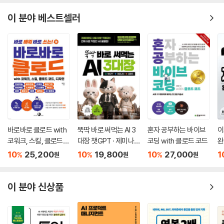
이 분야 베스트셀러
바로바로 클로드 with
뚝딱 바로 써먹는 AI 3
혼자 공부하는 바이브
이
코워크, 스킬, 클로드
대장 챗GPT · 제미나
코딩 with 클로드 코드
완
코드, 디자인
이 · 클로드
10
25,200
10
19,800
10
27,000
1
%
%
%
원
원
원
이 분야 신상품