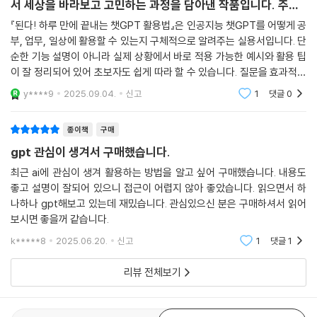
?? **리뷰 (300자)** 『범준에 물리다』는 청소년의 눈높이에
08-1 나의 질문을 더 적절하게 바꿔 줘 - 질문 개선 패턴
퍼, 릴리스 AI 도 꾹꾹 눌러 담았습니다. 또, 챗 GPT 에 이어 국내에서 사용
서 세상을 바라보고 고민하는 과정을 담아낸 작품입니다. 주인
08-2 이 정보를 기반으로 대답해 줘 - 인지 검증자 패턴
자가 많은 뤼튼과 최근 전 세계를 떠들썩하게 만든 딥시크 이야기도 놓치
공은 일상의 작은 갈등과 사회적 문제 속에서 자신만의
『된다! 하루 만에 끝내는 챗GPT 활용법』은 인공지능 챗GPT를 어떻게 공
08-3 대상을 고려해서 대답해 줘 - 청중 페르소나 패턴
지 마세요!
부, 업무, 일상에 활용할 수 있는지 구체적으로 알려주는 실용서입니다. 단
08-4 이번엔 챗 GPT 네가 질문해 - 뒤집힌 상호작용 패턴
순한 기능 설명이 아니라 실제 상황에서 바로 적용 가능한 예시와 활용 팁
08-5 게임을 통해 배운다 - 게임 플레이 패턴
챗 GPT 가 먹통이 되었을 때에도 해결 가능!
이 잘 정리되어 있어 초보자도 쉽게 따라 할 수 있습니다. 질문을 효과적으
08-6 이런 형태로 답변해 줘 - 템플릿 패턴
AI 의 미래를 바라보는 저자의 시각도 담았습니다
로 던지는 방법부터 글쓰기, 자료 조사, 학습 활용까지 다양한 사례가 담겨
y****9
2025.09.04.
신고
1
댓글
0
08-7 빠진 과정이 없는지 검토해 줄래? - 레시피 패턴
있어 AI를 처
08-8 더 좋은 대안을 제시해 줘 - 대체 접근 패턴
챗 GPT 를 사용하다 보면 생기는 궁금증과 갑자기 먹통이 되었을 때 해결
08-9 이 내용을 더 확장하고 싶어 - 개요 확장 패턴
종이책
구매
할 수 있는 방법도 알려드립니다. 책 끝에는 챗 GPT 와 같은 인공지능 기
08-10 검토할 사실을 정리해 줘 - 꼬리 생성 패턴
gpt 관심이 생겨서 구매했습니다.
술이 앞으로 발전해 나갈 방향과 미래의 일상에서 담당할 역할에 대한 저
08-11 보안이 필요한 내용을 가려 줘 - 시맨틱 필터 패턴
자의 소견도 정리했으니, 이 책만 읽어도 챗 GPT 를 정복했다고 말할 수
최근 ai에 관심이 생겨 활용하는 방법을 알고 싶어 구매했습니다. 내용도
09 장 챗 GPT 가 궁금해요 Q & A
있습니다.
좋고 설명이 잘되어 있으니 접근이 어렵지 않아 좋았습니다. 읽으면서 하
Q 01 챗 GPT 가 먹통인데 어떻게 해야 하나요?
나하나 gpt해보고 있는데 재밌습니다. 관심있으신 분은 구매하셔서 읽어
Q 02 챗 GPT 의 저작권은 누가 갖나요?
보시면 좋을꺼 같습니다.
프롬프트 전문가의 실무에서 쓰는 70 가지 프롬프트 양식 무료 제공!
Q 03 챗 GPT API 가 뭔가요?
프롬프트 작성 시간을 줄여 주는 확장 프로그램을 무료로 사용하는 방법도
k*****8
2025.06.20.
신고
1
댓글
1
Q 04 챗 GPT 같은 AI 서비스를 더 소개해 주세요
알려 드려요!
__구글에서 만든 인공지능, 제미나이
리뷰 전체보기
__검색의 끝판왕! 마이크로소프트의 코파일럿
인공지능 전문 유튜버 '프롬프트 크리에이터'가 집필한 이 책에서 생생한
__사실 확인 완료! 정보의 출처를 제공하는 퍼플렉시티