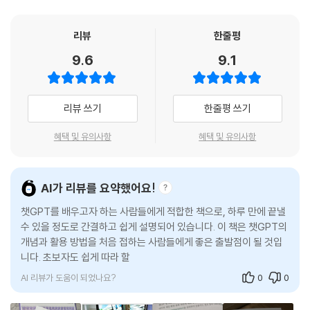
04-1 엑셀 골칫거리 해결하기
ㆍ 챗 GPT 는 물론 마이크로소프트 디자이너, 미드저니로 이미지를 만드
__엑셀 사용법 물어보기
는 실습이 담겨 있다.
리뷰
한줄평
__엑셀 ITQ 문제 풀기
ㆍ 내용만 바꿔 어디든 응용할 수 있는 프롬프트 엔지니어링 패턴 11 가지
9.6
9.1
04-2 파워포인트 기획안 만들기
를 수록했다.
__짜임새 있는 파워포인트 구조 만들기
ㆍ 목적에 따라 추천하는 다양한 생성형 AI 를 수록했다.
__발표 세부 내용 추가하기
리뷰 쓰기
한줄평 쓰기
04-3 1 페이지 제안서 만들기
챗 GPT 에 가입하고 구독하는 방법부터 기본 개념까지!
__설득력 있는 1 페이지 제안서 설계하기
입문자도 쉽게 시작할 수 있도록 친절하게 알려 드려요!
혜택 및 유의사항
혜택 및 유의사항
__정량적 지표를 보여 주는 차트 만들기
04-4 마케팅 아이디어 얻기
챗 GPT 는 웹 페이지에서 쉽게 가입할 수 있고, 대화만 할 줄 알면 누구나
__마케팅에 영감을 주는 챗 GPT
사용할 수 있습니다. 누구나 부담 없이 도전할 수 있도록 무료 모델의 답변
AI가 리뷰를 요약했어요!
__토론 속에서 길을 찾자 - 아이디어 도출하기
을 중심으로 구성했고, 유료로 구독할지 고민하는 분들을 위해 요금제별
__효과적인 카피라이팅을 위한 골든 서클 프롬프트
챗GPT를 배우고자 하는 사람들에게 적합한 책으로, 하루 만에 끝낼
특징과 모델별로 잘하는 작업도 명확하게 정리해 두었습니다. 만약 처음
수 있을 정도로 간결하고 쉽게 설명되어 있습니다. 이 책은 챗GPT의
__보고서와 PPT 발표 자료 만들기
보는 낯선 용어에 여전히 망설이고 있다면 이 책을 열어 개념을 가볍게 살
개념과 활용 방법을 처음 접하는 사람들에게 좋은 출발점이 될 것입
04-5 코딩에 활용하기
펴보세요. 컴퓨터를 잘 모르는 분들도 이해할 수 있을 만큼 예를 들어 쉽고
니다. 초보자도 쉽게 따라 할 수 있도록 실제 상황에서 바로 적용 가능
__코드 리뷰 요청하기
자세하게 다루었습니다.
한 예시와
__파이썬으로 숫자 야구 게임 만들기
05 이미지 생성형 AI 로 그림 그리기
AI 리뷰가 도움이 되었나요?
0
0
글쓰기, 보고서 작성은 물론 영어 공부, 개인 상담까지 다 된다!
05-1 챗 GPT 로 이미지 만들기