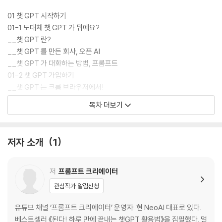
와 변화된 상황은 저자의 유튜브 채널에서 확인하자!
01 챗 GPT 시작하기
01-1 도대체 챗 GPT 가 뭐예요?
__챗 GPT 란?
__챗 GPT 를 만든 회사, 오픈 AI
__챗 GPT 가 대화하는 방법, 프롬프트
01-2 챗 GPT 가입하기
__챗 GPT 는 크롬 브라우저에서!
__하면 된다!} 크롬에서 챗 GPT 시작하기
목차 더보기
__하면 된다!] 챗 GPT 탈퇴하기
__본격 사용자를 위한 챗 GPT 플러스 & 프로
__하면 된다!} 챗 GPT 플러스 구독 및 해지하기
저자 소개
1
__소규모 팀을 위한 챗 GPT 팀 요금제
__하면 된다!} 챗 GPT 팀 요금제 가입하고 해지하기
01-3 챗 GPT 에서 자주 사용하는 기본 개념 8 가지
저
프롬프트 크리에이터
__프롬프트 엔지니어링 - 명령어를 작성하는 기술
관심작가 알림신청
__자연어 처리 - 인공지능이 사람의 말을 이해는 방법
__환각 현상 - 없는 일을 있는 것처럼 대답하는 이유
유튜브 채널 ‘프롬프트 크리에이터’ 운영자. 현 NeoAI 대표로 있다.
__머신러닝 - 기계가 스스로 학습하고 개선한다
베스트셀러 《된다! 하루 만에 끝내는 챗GPT 활용법》을 집필했다. 멀