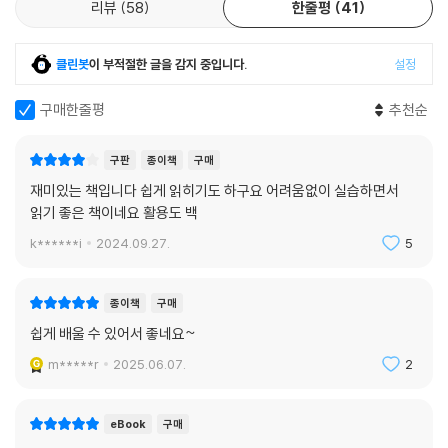
실무 경험과 노하우를 전격 공개합니다. 또한 프롬프트 전문가의 비법을
__글쓰기에 특화된 AI, 클로드
리뷰
58
한줄평
41
담아 이 책에서 활용한 프롬프트 작성 양식도 무료로 제공합니다. 이 양식
__어쩌면 챗 GPT 보다 더 똑똑할지 모르는 딥시크
을 참고하여 내가 필요한 질문으로 변형하면 어떤 실무 분야에서도 활용할
__국내 사용자 2 위! 사용자 편의를 신경 쓴 뤼튼
수 있습니다.
클린봇
이 부적절한 글을 감지 중입니다.
설정
Q 05 유튜버에게 도움이 될 AI 도구는 없나요?
__스토리보드만 짜도 20 초 영상 뚝딱! 소라 AI
ㆍ 프롬프트 작성 양식 내려받기: http://www.easyspub.co.kr → 가
구매한줄평
추천순
__자동 자막 완성! 위스퍼와 브루
운데 [자료실] 클릭 → ‘챗 GPT’ 검색 추가로 여러분이 프롬프트를 편리하
__영상을 빠르게 요약해 주는 릴리스 AI
게 사용할 수 있는 확장 프로그램인 텍스트 블레이즈를 소개합니다. 책에
구판
종이책
구매
Q06 결국 유료로 구독하는 것이 좋을까요?
서 제공하는 링크를 통해 가입하면 텍스트 블레이즈 프로 버전을 가입일로
재미있는 책입니다 쉽게 읽히기도 하구요 어려움없이 실습하면서
__[플러스/프로] 관련 내용을 모아 정리하는 ‘프로젝트’
부터 한 달 간 무료로 사용할 수 있습니다.
읽기 좋은 책이네요 활용도 백
__[플러스/프로] 계획된 일정을 놓치지 말자! - 작업
ㆍ 텍스트 블레이즈 홈페이지: www.blaze.today
__[플러스/프로] 검색부터 추론까지 완성형 심층 리서치
k******i
2024.09.27.
5
__[프로] 무엇이든 맡기기만 하면 되는 만능 비서! - 오퍼레이터
무료 유튜브 강의는 지금도 업데이트 중!
챗 GPT 를 동영상 강의와 함께 배울 수 있어요!
종이책
구매
[맺음말] 챗 GPT 의 미래
쉽게 배울 수 있어서 좋네요~
찾아보기
책으로도 충분하지만 동영상으로도 배우고 싶다면 저자의 유튜브 채널에
m*****r
2025.06.07.
2
방문해 보세요! 기본 개념은 물론 챗 GPT 의 프롬프트를 실무에 다양하게
적용하는 방법을 담은 동영상 강의를 무료로 제공합니다!
ㆍ 저자의 유튜브 채널: youtube.com/@promptcreator
eBook
구매