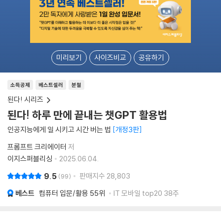
미리보기
사이즈비교
공유하기
소득공제
베스트셀러
분철
된다! 시리즈
된다! 하루 만에 끝내는 챗GPT 활용법
인공지능에게 일 시키고 시간 버는 법
개정3판
프롬프트 크리에이터
저
이지스퍼블리싱
2025.06.04.
9.5
판매지수
28,803
99
베스트
컴퓨터 입문/활용
55위
IT 모바일 top20 38주