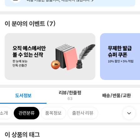
이 분야의 이벤트
7
리뷰/한줄평
도서정보
배송/반품/교환
63
 소개
관련분류
품목정보
출판사 리뷰
이 상품의 태그