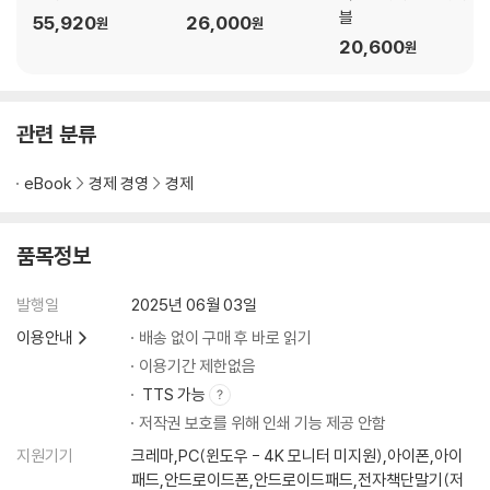
블
55,920
26,000
원
원
20,600
원
관련 분류
eBook
경제 경영
경제
품목정보
발행일
2025년 06월 03일
이용안내
배송 없이 구매 후 바로 읽기
이용기간 제한없음
TTS 가능
저작권 보호를 위해 인쇄 기능 제공 안함
지원기기
크레마,PC(윈도우 - 4K 모니터 미지원),아이폰,아이
패드,안드로이드폰,안드로이드패드,전자책단말기(저