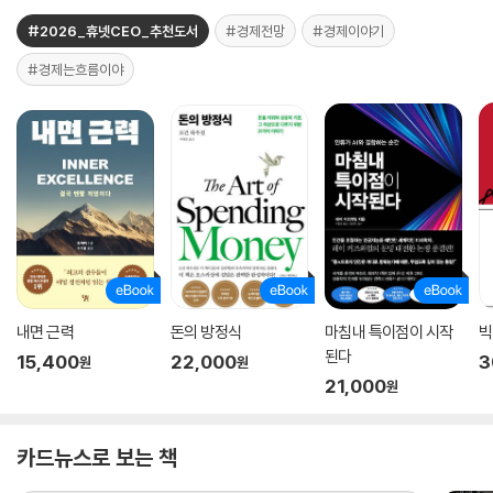
#2026_휴넷CEO_추천도서
#경제전망
#경제이야기
#경제는흐름이야
내면 근력
돈의 방정식
마침내 특이점이 시작
빅
된다
15,400
22,000
3
원
원
21,000
원
카드뉴스로 보는 책