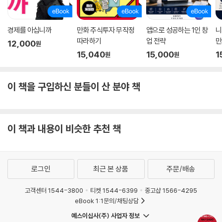
경제를 아십니까
만화 주식투자 무작정
앱으로 성공하는 1인 창
니
따라하기
업 전략
만
12,000
원
15,040
15,000
1
원
원
이 책을 구입하신 분들이 산 분야 책
이 책과 내용이 비슷한 추천 책
로그인
최근 본 상품
주문/배송
고객센터 1544-3800
티켓 1544-6399
중고샵 1566-4295
eBook 1:1문의/채팅상담
예스이십사(주) 사업자 정보