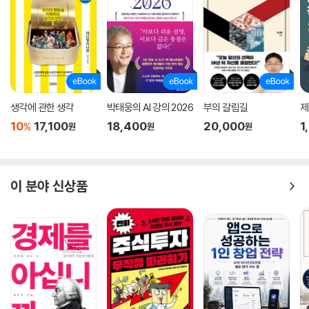
생각에 관한 생각
박태웅의 AI 강의 2026
부의 갈림길
제
10
17,100
18,400
20,000
1
%
원
원
원
이 분야 신상품