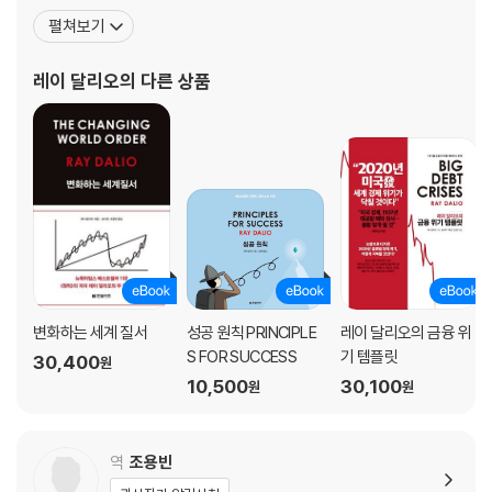
10장 1945년부터 현재까지 대규모 부채 사이클 요약
성장했다. 그는 타임지가 선정한 세계에서 가장 영향력 있는 100대
펼쳐보기
11장 1945년부터 1971년까지 - 연동(경화) 통화 시스템
인물에 선정됐을 뿐만 아니라 포춘이 선정한 세계 100대 부자에 이
12장 1971년부터 2008년까지 - 불환 화폐와 금리 중심 통화 정책
름을 올렸다. 최근에는 투자의 제왕 조지 소로스의 수익률을 제치며
레이 달리오
의 다른 상품
13장 2008년부터 2020년까지 - 불환 화폐와 부채 화폐화
헤지펀드의 역사를 새롭게 썼다. ‘이코노미스
14장 2020년 이후 - 팬데믹과 대규모 재정 적자의 화폐화
15장 1945~1949년부터 현재까지 중국의 빅 사이클 개요
16장 일본의 사례와 교훈
4부 앞으로의 전망
17장 내 지표들의 의미
18장 나의 3% 3단계 해결책
19장 내가 보는 미래
변화하는 세계 질서
성공 원칙 PRINCIPLE
레이 달리오의 금융 위
S FOR SUCCESS
기 템플릿
30,400
원
저자 소개
10,500
30,100
원
원
역
조용빈