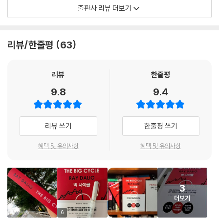
부채 사이클을 깊이 있게 분석하며 그가 발견한 것은 대규모 장기 부채 사
출판사 리뷰 더보기
이클은 항상 대규모 부채 위기와 붕괴로 이어졌다는 사실이다. 그것은 수
천 년을 반복해 나타났고, 되풀이해서 제국과 국가, 지역의 몰락을 경고했
다. 실제로 1700년 이후 존재했던 750여 개의 외환/채권 시장은 20%만
리뷰/한줄평
63
이 남았고, 그조차도 심각하게 평가절하된 상태다.
원서의 부제(How Countries Go Broke)처럼, 주요 국가들은 대규모 부
리뷰
한줄평
채로 인한 ‘국가 파산’의 위험에 직면했다. 레이 달리오는 부채 사이클이 누
9.8
9.4
적된 거대한 사이클을 “빅 사이클”이라고 정의하고, 2025년 현재의 상황
을 “빅 사이클의 5번째 단계”에 진입한 것으로 진단한다. 이 단계에서 국
가는 과도한 부채에 시달리고, 비효율적으로 운영되며, 분열되고, 다른 나
리뷰 쓰기
한줄평 쓰기
라들의 위협을 받는데, 이에 따라 포퓰리즘적, 민족주의적, 보호무역주의
적, 군국주의적, 권위주의적 접근 방식을 가진 지도자들이 등장할 가능성
혜택 및 유의사항
혜택 및 유의사항
이 매우 클 것으로 분석한다. 그리고 그의 분석은 전 세계를 엄습한 국가 부
도 위기와 트럼프의 재집권을 포함하는 세계 각국의 정치 질서 개편으로
점차 현실화되고 있다.
3
더보기
어떤 미래가 예정되어 있는가?
그리고 어떻게 미래를 대비할 것인가?
6