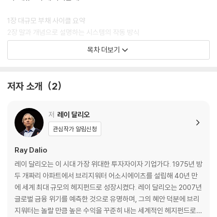
1장 대규모 부채 사이클 요약
2장 말과 개념으로 설명하는 시스템의 작동 방식
3장 숫자와 방정식으로 보는 부채의 작동 원리
목차 더보기
2부 중앙정부와 중앙은행의 파산으로 이어지는 전형적인 순서
저자 소개
2
4장 전형적 순서
5장 민간 부문과 중앙정부의 부채 위기(단계1~4)
6장 중앙은행으로의 위기 확산(단계5~6)
저
레이 달리오
7장 이전의 대규모 부채 위기가 진정되고 새로운 균형에 도달해 새로운 사
관심작가 알림신청
이클이 시작된다(단계7~9)
8장 전반적인 빅 사이클
Ray Dalio
레이 달리오는 이 시대 가장 위대한 투자자이자 기업가다. 1975년 방
3부 과거에 대한 고찰
두 개짜리 아파트에서 브리지워터 어소시에이츠를 설립해 40년 만
에 세계 최대 규모의 헤지펀드로 성장시켰다. 레이 달리오는 2007년
과거를 보면 미래를 알 수 있다
글로벌 금융 위기를 예측한 것으로 유명하며, 그의 혜안 덕분에 브리
9장 1865년부터 1945년까지 요약
지워터는 놀랄 만큼 높은 수익을 꾸준히 내는 세계적인 헤지펀드로