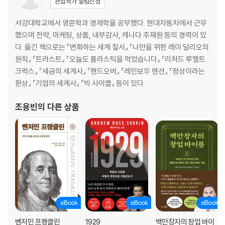
관심작가 알림신청
서강대학교에서 영문학과 경제학을 공부했다. 현대자동차에서 근무
했으며 전략, 마케팅, 상품, 내부감사, 캐나다 주재원 등의 경력이 있
다. 옮긴 책으로는 『변화하는 세계 질서』 『나만을 위한 레이 달리오의
원칙』 『트러스트』 『오늘도 플라스틱을 먹었습니다』 『리처드 루멜트
크럭스』 『세금의 세계사』 『핸드오버』 『레인보우 맨션』 『정상이라는
환상』 『기업의 세계사』 『빅 사이클』 등이 있다.
조용빈
의 다른 상품
벤저민 프랭클린
1929
백만장자의 창업 바이