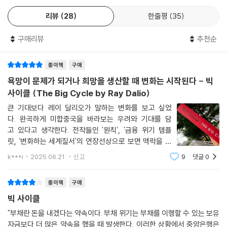
전 세계가 신뢰하는 그의 예측에 주목하라!
리뷰
28
한줄평
35
“대규모 부채는 어떻게 공동의 안녕을 위협하는가?” “부채 증가의 한계는
구매리뷰
추천순
어디인가?” “미국과 같은 중요한 기축통화국도 파산할 수 있는가? 파산한
다면 그 과정은 어떻게 전개될 것인가?” 《빅 사이클》은 지난 수십 년 동안
종이책
구매
정치인, 정책 입안자, 투자자들이 결론짓지 못한 질문들에 대한 레이 달리
오의 대답이다. 레이 달리오는 부채 문제가 국내 정치, 국가 간 지정학, 자
욕망이 문제가 되거나 희망을 생산할 때 변화는 시작된다 - 빅
연재해(가뭄, 홍수, 팬데믹), 기술(특히 인공지능) 같은 다른 힘들과 어떻
사이클 (The Big Cycle by Ray Dalio)
게 관련되어 있는지 보여주고, 이 5가지 힘이 동시에 작용하는 “빅 사이
큰 기대보다 레이 달리오가 말하는 변화를 보고 싶었
클”이 어떻게 세계 질서를 변화시키는지 설명한다.
다. 완곡하게 미합중국을 바라보는 우려와 기대를 담
고 있다고 생각한다. 전작들인 '원칙', '금융 위기 템플
1부에서는 역사적으로 반복해서 발생했지만, 사이클 내의 커다란 변화가
릿, '변화하는 세계질서'의 연장선상으로 보면 맥락을 같
일생에 한 번 정도밖에 일어나지 않아 잘 알기 어려운 ‘대규모 부채 사이
이 하고 있다. 경제학적인 용어로 설명하고 있지만, 나
k***i
2025.06.21.
신고
9
댓글
0
는 일상용어로 해석해서 이해하기로 했다. 쉽게 말해 국
클’에 대한 전반적인 그림을 제공한다. 2부에서는 전형적인 사례의 모델을
가도 돈 없고, 빚 많으면 망한다는 말이나 다름없다. 개
제시하고 중앙정부와 중앙은행의 파산 사례를 크게 두 가지 유형으로 나눠
종이책
구매
각 유형이 발생하는 핵심적인 원인을 제시한다. 3부에서는 미국, 중국, 일
빅 사이클
본 및 전 세계적으로 나타났던 빅 사이클을 포함해 지난 180년간 발생한
가장 중요한 사례들이 어떻게 전개되었는지 보여주고, 4부에서 전반적인
"부채란 돈을 내겠다는 약속이다. 부채 위기는 부채를 이행할 수 있는 보유
자금보다 더 많은 약속을 했을 때 발생한다. 이러한 상황에서 중앙은행은
빅 사이클을 구성하는 모든 중요한 힘의 현재 및 미래 전망을 기반으로 경