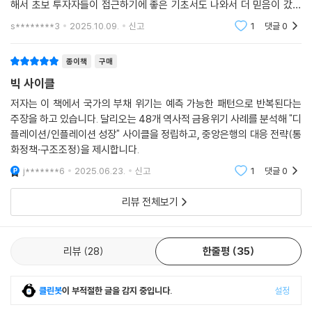
해서 초보 투자자들이 접근하기에 좋은 기초서도 나와서 더 믿음이 갔는
데, 이번 빅 사이클은 ㅠㅠ 내용이 제게는 너무 어렵네요. 한번에 이해는 힘
s********3
2025.10.09.
신고
1
댓글
0
들것 같고, 여러
종이책
구매
빅 사이클
저자는 이 책에서 국가의 부채 위기는 예측 가능한 패턴으로 반복된다는
주장을 하고 있습니다. 달리오는 48개 역사적 금융위기 사례를 분석해 "디
플레이션/인플레이션 성장" 사이클을 정립하고, 중앙은행의 대응 전략(통
화정책·구조조정)을 제시합니다.
j*******6
2025.06.23.
신고
1
댓글
0
리뷰 전체보기
리뷰
28
한줄평
35
클린봇
이 부적절한 글을 감지 중입니다.
설정