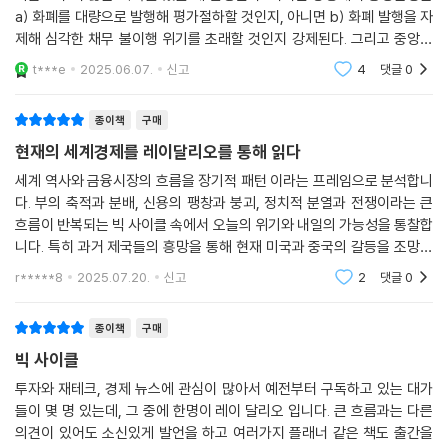
a) 화폐를 대량으로 발행해 평가절하할 것인지, 아니면 b) 화폐 발행을 자
제 시스템의 작동 원리를 사용해 미래를 예측한다.
제해 심각한 채무 불이행 위기를 초래할 것인지 강제된다. 그리고 중앙은
행은 항상 화폐를 발행해서 평가절하를 선택한다. 하지만 채무 불이행이든
거대한 제국을 보유했던 강력한 국가들은 대규모 부채 사이클이 끝나면 그
t***e
2025.06.07.
신고
4
댓글
0
평가절하든 결
들의 지배력을 잃었다. 그리고 오늘날 미국을 비롯한 주요 국가들은 13번
째 대규모 부채 사이클의 끝자락에 서 있다. 레이 달리오가 이 책에서 강조
종이책
구매
한 마지막 원칙을 기억하라. “걱정하지 않는다면 걱정해야 하고, 걱정한다
현재의 세계경제를 레이달리오를 통해 읽다
면 걱정할 필요가 없다.” 잘못될 수 있는 일에 대해 걱정하는 것이 당신을
세계 역사와 금융시장의 흐름을 장기적 패턴 이라는 프레임으로 분석합니
보호해줄 것이고, 걱정하지 않는 것은 당신을 무방비 상태로 만들 것이다.
다. 부의 축적과 분배, 신용의 팽창과 붕괴, 정치적 분열과 전쟁이라는 큰
흐름이 반복되는 빅 사이클 속에서 오늘의 위기와 내일의 가능성을 통찰합
니다. 특히 과거 제국들의 흥망을 통해 현재 미국과 중국의 갈등을 조망하
며, 투자자와 시민이 어떻게 준비해야 하는지를 제시합니다. 경제 흐름에
r*****8
2025.07.20.
신고
2
댓글
0
관심 있는 분이
종이책
구매
빅 사이클
투자와 재테크, 경제 뉴스에 관심이 많아서 예전부터 구독하고 있는 대가
들이 몇 명 있는데, 그 중에 한명이 레이 달리오 입니다. 큰 흐름과는 다른
의견이 있어도 소신있게 발언을 하고 여러가지 플래너 같은 책도 출간을