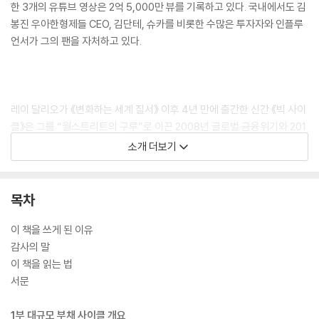
한 3개의 유튜브 영상은 2억 5,000만 뷰를 기록하고 있다. 국내에서도 김
봉진 우아한형제들 CEO, 김단테, 슈카를 비롯한 수많은 투자자와 인플루
언서가 그의 팬을 자처하고 있다.
레이 달리오가 《변화하는 세계 질서》 이후 4년 만에 출간한 신간 《빅 사이
클》은 그를 “월스트리트의 구루”로 이끈 2008년 글로벌 금융위기와 201
0~2012년 유럽 부채 위기 예측의 근거가 된 ‘대규모 부채 사이클’의 최종
소개 더보기
단계에 대한 최초의 해설이자 빅 사이클을 항해하는 모든 이들을 위한 위
대한 안내서다. 레이 달리오의 시대를 초월하는 지식과 원칙, 그리고 날카
로운 예측이 담긴 이 책을 통해 독자들이 풍요로운 보상을 얻을 수 있기를
목차
바란다.
이 책을 쓰게 된 이유
감사의 말
이 책을 읽는 법
서문
1부 대규모 부채 사이클 개요