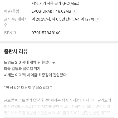
사양 기기 사용 불가),PC(Mac)
파일/용량
EPUB(DRM) | 48.02MB
글자 수/ 페이지
약 20.2만자, 약 6.5만 단어, A4 약 127쪽
수
ISBN13
9791157848140
출판사 리뷰
트럼프 2.0 시대 개막 후 현실이 된
미중 갈등과 글로벌 위기
세계는 이미‘빅 사이클’최종장에 진입했다
“현 상황은 대단히 우려스럽다.”
글로벌 베스트셀러 《원칙》, 《변화하는 세계 질서》의 저자 레이 달리오의
최신간 《빅 사이클》은 전 세계를 향한 경고로 시작한다. 50여 년간 여러
국가에서 직접 경험한 수많은 부채 사이클과 500여 년간 발생한 대규모