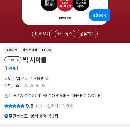
미리보기
카드뉴스
공유하기
소득공제
베스트셀러
EPUB
빅 사이클
eBook
EPUB
레이 달리오
저
조용빈
역
한빛비즈
2025.06.03.
원서
HOW COUNTRIES GO BROKE: THE BIG CYCLE
9.6
판매지수
1,800
63
주간베스트
경제 경영
156위