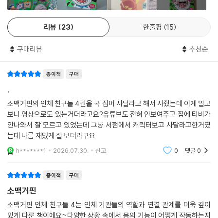
더보기
리뷰
23
한줄평
15
구매리뷰
추천순
종이책
구매
.
소맥거핀의 인체 친구들 4권을 콕 집어 사달라고 해서 사줬는데 이게 알고
보니 영상으로도 있는거더라고요?유튜브도 전혀 안보여주고 집에 티비가
안나와서 잘 모르고 있었는데 그냥 서점에서 캐릭터보고 사달라고한거였
는데 나름 재밌게 잘 보더라구요
h*******1
2026.07.30.
신고
0
댓글
0
종이책
구매
소맥거핀
소맥거핀 인체 친구들 4는 인체 기관들의 역할과 연결 관계를 더욱 깊이