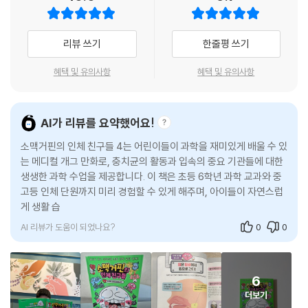
교과서에 나오는 따분한 의학 용어에서 벗어나 우리의 친구로 변신한다.
쉬운 일러스트로 풀어 내 재미와 더불어 지식까지 더할 수 있도록 구성했
따지고 보면 우리는 태어나면서부터 저마다 하나씩 커다란 궁전을 몸속에
다. 만화적 표현으로 혹시나 오해할 수 있는 부분은 ‘진실 혹은 거짓’ 코너
지니는 셈이지만 그것을 깨닫는 사람은 일부에 불과하다. 이제 막 인체의
리뷰 쓰기
한줄평 쓰기
를 두어 정확한 정보를 전달했다.
신비에 눈을 뜬 어린이들은 물론, 어려울 거라는 선입견에 지레 겁먹었던
어른들에게도 〈소맥거핀의 인체 친구들〉은 소중한 선물이 될 것이다.
혜택 및 유의사항
혜택 및 유의사항
- 박상민 (의사, 소설가)
AI가 리뷰를 요약했어요!
소맥거핀의 인체 친구들 4는 어린이들이 과학을 재미있게 배울 수 있
는 메디컬 개그 만화로, 충치균의 활동과 입속의 중요 기관들에 대한
생생한 과학 수업을 제공합니다. 이 책은 초등 6학년 과학 교과와 중
고등 인체 단원까지 미리 경험할 수 있게 해주며, 아이들이 자연스럽
게 생활 습관을 개선할 수 있도록 돕습니다. 특히, 아이들이 스스로 스
티커를 붙이
AI 리뷰가 도움이 되었나요?
0
0
6