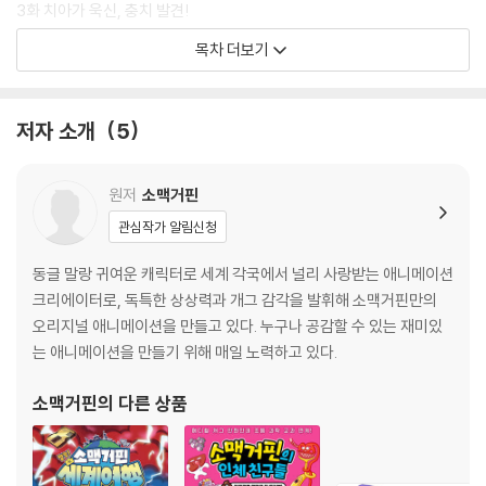
3화 치아가 욱신, 충치 발견!
인체 친구들 탐구 편3 치아
목차 더보기
깔깔 소맥이네 놀이터1 내 치아 그리기
4화 충치 옆에 충치 옆에 충치?
저자 소개
5
인체 친구들 탐구 편4 유치와 영구치
5화 충치균과의 이별
원저
소맥거핀
인체 친구들 탐구 편5 충치
관심작가 알림신청
6화 사라져라, 치석!
동글 말랑 귀여운 캐릭터로 세계 각국에서 널리 사랑받는 애니메이션
인체 친구들 탐구 편6 양치질
크리에이터로, 독특한 상상력과 개그 감각을 발휘해 소맥거핀만의
깔깔 소맥이네 놀이터2 낱말 퍼즐
오리지널 애니메이션을 만들고 있다. 누구나 공감할 수 있는 재미있
는 애니메이션을 만들기 위해 매일 노력하고 있다.
소맥거핀
의 다른 상품