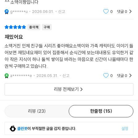
니까 엄마 마음에도 쏙 드네요. 완전 유익합니다. 다음 편도 구매 각입니다
^^ 소맥이짱입니다
g******u
2026.06.01.
신고
0
댓글
0
종이책
구매
재밌어요
소맥거친 인체 친구들 시리즈 좋아해요소맥이와 가족 캐릭터도 이야기 들
어보면 재밌네요재미 있어 집중해서 순식간에 보는데내용도 유익한거 같
아 작은 지식이 하나 둘씩 쌓이길 바라는 마음으로 신간이 나올때마다 한
권씩 구매하고 있습니다.
a********e
2026.05.31.
신고
0
댓글
0
리뷰 전체보기
리뷰
23
한줄평
15
클린봇
이 부적절한 글을 감지 중입니다.
설정