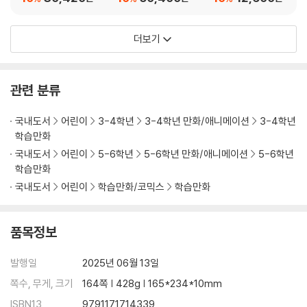
더보기
관련 분류
국내도서
어린이
3-4학년
3-4학년 만화/애니메이션
3-4학년
학습만화
국내도서
어린이
5-6학년
5-6학년 만화/애니메이션
5-6학년
학습만화
국내도서
어린이
학습만화/코믹스
학습만화
품목정보
발행일
2025년 06월 13일
쪽수, 무게, 크기
164쪽 | 428g | 165*234*10mm
ISBN13
9791171714339