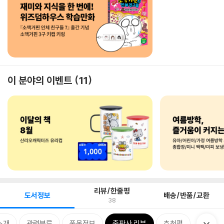
이 분야의 이벤트
11
리뷰/한줄평
도서정보
배송/반품/교환
38
소개
관련분류
품목정보
출판사 리뷰
추천평