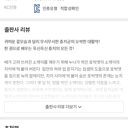
KC인증
인증유형 : 적합성확인
출판사 리뷰
귀여운 겉모습과 달리 무시무시한 충치균의 오싹한 대활약!
한 권으로 배우는 욱신욱신 충치의 모든 것!
배가 고파 쓰러진 소맥이를 깨우기 위해 누나가 먹인 호박엿이 소맥이의
치아에 딱 붙어 버린다. 입안의 혀와 입 문지기는 침샘의 도움으로 호박엿
을 침으로 녹여 없애지만, 치아 사이에 딱 붙어 숨은 호박엿의 존재는 눈치
채지 못한다. 그러다 몇 달 뒤, 밥을 먹던 소맥이는 강렬한 아픔을 느끼고,
충치가 생겼으니 치과에 가야 한다는 말에 경악하는데… 과연 충치균은 어
떻게 소맥이의 치아에 침입했을까? 소맥이와 치아들은 무시무시한 충치
균의 공격을 막아 내고 건강한 모습으로 돌아갈 수 있을까?
출판사 리뷰 더보기
총 조회수 약 5,780만 회의 인기 동영상 ‘인체 친구들의 하루’를 바탕으로
한 〈소맥거핀의 인체 친구들〉 시리즈는 책만의 오리지널 스토리로 매 권 새