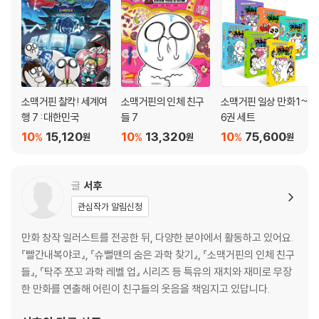
소맥거핀 찰칵! 세계여
소맥거핀의 인체 친구
소맥거핀 일상 만화 1~
행 7 : 대한민국
들 7
6권 세트
10
15,120
10
13,320
10
75,600
%
%
%
원
원
원
글
서후
관심작가 알림신청
만화 창작 일러스트를 전공한 뒤, 다양한 분야에서 활동하고 있어요.
『빨간내복야코』, 『슈뻘맨의 숨은 과학 찾기』, 『소맥거핀의 인체 친구
들』, 『탁주 쪼꼬 과학 레벨 업』 시리즈 등 특유의 재치와 재미로 무장
한 만화를 연출해 어린이 친구들의 웃음을 책임지고 있답니다.