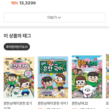
10
13,320
%
원
더보기
이 상품의 태그
#어린이인기도서
흔한남매의 흔한 호기
흔한남매의 흔한 국어 1
흔한남매 22
포
심 15