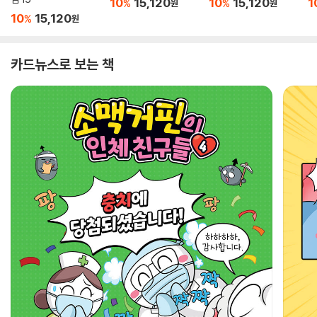
10
15,120
10
15,120
1
%
%
원
원
10
15,120
%
원
카드뉴스로 보는 책