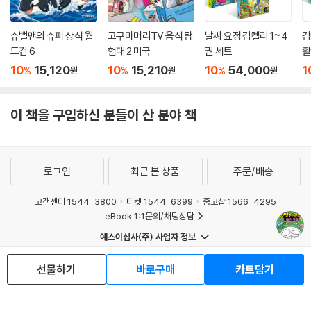
슈뻘맨의 슈퍼 상식 월
고구마머리TV 음식 탐
날씨 요정 김켈리 1~4
김
드컵 6
험대 2 미국
권 세트
활
10
15,120
10
15,210
10
54,000
1
%
%
%
원
원
원
이 책을 구입하신 분들이 산 분야 책
로그인
최근 본 상품
주문/배송
고객센터 1544-3800
티켓 1544-6399
중고샵 1566-4295
eBook 1:1문의/채팅상담
예스이십사(주) 사업자 정보
선물하기
바로구매
카트담기
이용약관
개인정보처리방침
청소년보호정책
PC버전
회사소개
거래처관계자께
도서홍보
광고