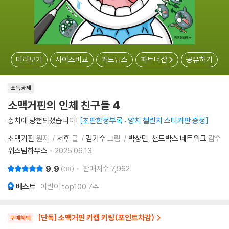
미리보기
사이즈비교
카드뉴스
파트너샵
공유하기
소득공제
소맥거핀의 인체 친구들 4
충치에 당첨되셨습니다!
초판한정부록 : 양치 챌린지 스티커판 증정
소맥거핀
원저
서후
글
김기수
그림
박상민
샌드박스 네트워크
감수
위즈덤하우스
2025.06.13.
9.9
판매지수
7,962
38
베스트
어린이 top100 7주
[단독] 소맥거핀 키캡 키링(포인트차감)
구매혜택