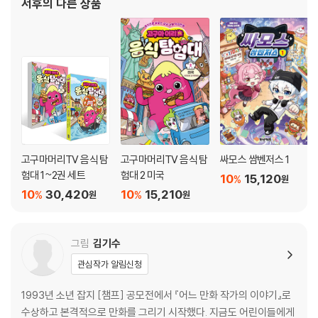
서후
의 다른 상품
고구마머리TV 음식 탐
고구마머리TV 음식 탐
싸모스 쌈벤저스 1
험대 1~2권 세트
험대 2 미국
10
15,120
%
원
10
30,420
10
15,210
%
%
원
원
그림
김기수
관심작가 알림신청
1993년 소년 잡지 [챔프] 공모전에서 『어느 만화 작가의 이야기』로
수상하고 본격적으로 만화를 그리기 시작했다. 지금도 어린이들에게