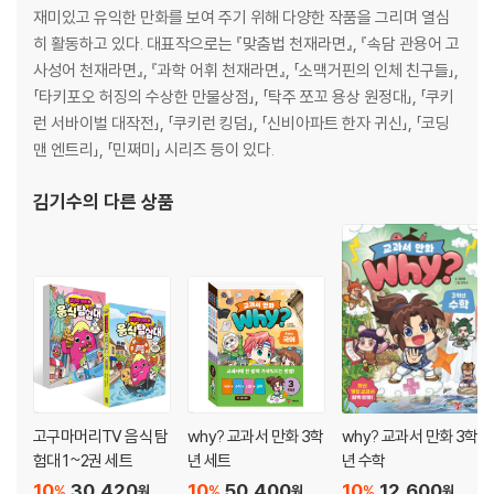
재미있고 유익한 만화를 보여 주기 위해 다양한 작품을 그리며 열심
히 활동하고 있다. 대표작으로는 『맞춤법 천재라면』, 『속담 관용어 고
사성어 천재라면』, 『과학 어휘 천재라면』, 「소맥거핀의 인체 친구들」,
「타키포오 허징의 수상한 만물상점」, 「탁주 쪼꼬 용상 원정대」, 「쿠키
런 서바이벌 대작전」, 「쿠키런 킹덤」, 「신비아파트 한자 귀신」, 「코딩
맨 엔트리」, 「민쩌미」 시리즈 등이 있다.
김기수
의 다른 상품
고구마머리TV 음식 탐
why? 교과서 만화 3학
why? 교과서 만화 3학
험대 1~2권 세트
년 세트
년 수학
10
30,420
10
50,400
10
12,600
%
%
%
원
원
원