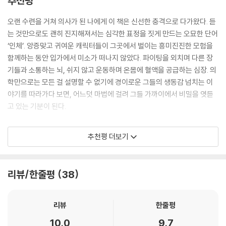
추천평
로운 인체 캐릭터가 등장한다. 4권에서는 충치를 만드는 충치균은 물론,
입안과 목의 각종 기관들이 각각의 특징을 살린 캐릭터로 등장해 여러 인
오랜 수련을 거쳐 의사가 된 나에게 이 책은 신선한 충격으로 다가왔다. 듣
체 지식을 친근하게 전달한다. 직접 치아를 관찰한 결과를 기록하는 ‘내 치
는 것만으로도 괜히 진지해져서는 심각한 표정을 짓게 만드는 오묘한 단어
아 그리기’와 책 속의 단어로 구성한 낱말 퍼즐은 유익함과 재미를 더한다.
‘인체’. 앙증맞고 귀여운 캐릭터들이 그곳에서 벌이는 흥미진진한 모험을
함께하는 동안 입가에서 미소가 떠나지 않았다. 파이팅을 외치며 다른 장
초등 과학 교과 연계는 기본
기들과 소통하는 뇌, 쉬지 않고 운동하며 온몸에 혈액을 공급하는 심장. 의
재미와 인체 지식, 메디컬 개그 만화로 둘 다 잡는다!
학만으로는 모든 걸 설명할 수 없기에 경이로운 그들의 생동감 넘치는 이
야기를 따라가다 보면, 어느덧 마법에 걸려 그들 가까이에서 비밀을 엿듣
이 책은 초등 과학 6학년 2학기의 ‘우리 몸의 구조와 기능’의 주요 정보들
고 있는 기분이 된다.
을 담았다. 호흡을 하는 코, 음식을 먹고 숨도 쉬는 입, 공기와 음식이 들어
가는 길, 충치가 무엇인지에 대해 자연스럽게 배울 수 있다. 뿐만 아니라 중
어려운 용어에 의존하지 않고 발랄하고 유쾌하게 인체를 그려 낸다는 점에
추천평 더보기
학교, 고등학교 과학 교과서의 인체 단원에서 배울 내용까지도 만화 속에
서 이 책은 스스로를 돌아보는 계기가 되기도 했다. 의학이라는 학문에 너
서 어렵지 않게 받아들일 수 있다. 침샘의 종류, 침의 기능, 치아의 구조, 유
무 딱딱하고 고지식하게 접근했던 것은 아닌지, 스트레스를 받으며 무작정
치와 영구치, 충치균 등의 내용을 귀여운 캐릭터와 재미있는 스토리 안에
외우기보다 몸속에서 오가는 이야기에 조금 더 귀를 기울여야 했던 것은
리뷰/한줄평
38
녹여 냈기 때문이다.
아닌지. 전공 서적의 육중한 무게에 짓눌리기 전에 이 만화를 먼저 접했다
면 좋았으리라는 후회도 들었다.
만화를 통해서 미처 전달하지 못한 지식은 정보 페이지인 ‘인체 친구들 탐
리뷰
한줄평
구 편’에서 집중적으로 다룬다. ‘침이 적으면 입냄새가 생긴다?’나 ‘치아의
저자가 펼쳐 보이는 세계에서 멋지게 활약하는 인체의 다양한 구성 요소는
10.0
9.7
모양은 사람마다 다르다!’ 같은 흥미로운 주제를 친절한 설명과 이해하기