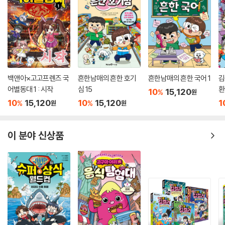
백앤아×고고프렌즈 국
흔한남매의 흔한 호기
흔한남매의 흔한 국어 1
김
어별동대 1 : 시작
심 15
환
10
15,120
%
원
10
15,120
10
15,120
1
%
%
원
원
이 분야 신상품