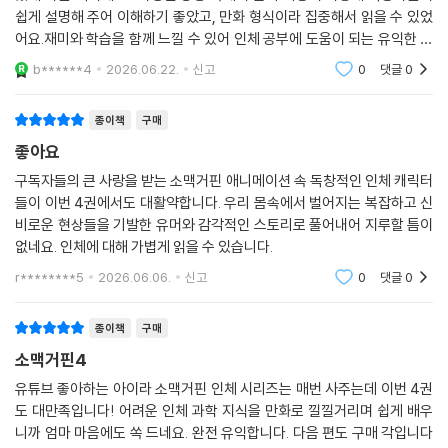
있게 다룬 책이에요~다양한 상황 속에서 몸의 기능이 어떻게 작동하는지
쉽게 설명해 주어 이해하기 좋았고, 만화 형식이라 집중해서 읽을 수 있었
어요.재미와 학습을 함께 느낄 수 있어 인체 공부에 도움이 되는 유익한 구
성이에요~
b******4
2026.06.22.
신고
0
댓글
0
종이책
구매
좋아요
구독자들의 큰 사랑을 받는 소맥거핀 애니메이션 속 독창적인 인체 캐릭터
들이 이번 4권에서도 대활약합니다. 우리 몸속에서 벌어지는 복잡하고 신
비로운 현상들을 기발한 유머와 감각적인 스토리로 풀어내어 지루할 틈이
없네요. 인체에 대해 가볍게 읽을 수 있습니다.
r********5
2026.06.06.
신고
0
댓글
0
종이책
구매
소맥거핀4
유튜브 좋아하는 아이라 소맥거핀 인체 시리즈는 매번 사주는데 이번 4권
도 대만족입니다! 어려운 인체 과학 지식을 만화로 낄낄거리며 쉽게 배우