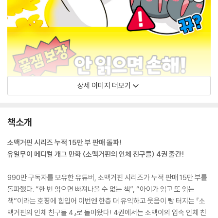
상세 이미지 더보기
책소개
소맥거핀 시리즈 누적 15만 부 판매 돌파!
유일무이 메디컬 개그 만화 〈소맥거핀의 인체 친구들〉 4권 출간!
990만 구독자를 보유한 유튜버, 소맥거핀 시리즈가 누적 판매 15만 부를
돌파했다. “한 번 읽으면 빠져나올 수 없는 책”, “아이가 읽고 또 읽는
책”이라는 호평에 힘입어 이번엔 한층 더 유익하고 웃음이 빵 터지는 『소
맥거핀의 인체 친구들 4』로 돌아왔다! 4권에서는 소맥이의 입속 인체 친