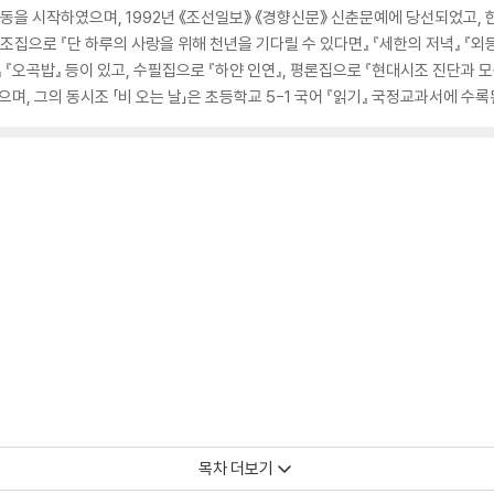
 활동을 시작하였으며, 1992년 《조선일보》 《경향신문》 신춘문예에 당선되었고
조집으로 『단 하루의 사랑을 위해 천년을 기다릴 수 있다면』 『세한의 저녁』 『외
』 『오곡밥』 등이 있고, 수필집으로 『하얀 인연』, 평론집으로 『현대시조 진단과 
, 그의 동시조 「비 오는 날」은 초등학교 5-1 국어 『읽기』 국정교과서에 수록된
목차 더보기