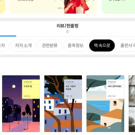
리뷰/한줄평
0
목차
저자 소개
관련분류
품목정보
책 속으로
출판사 