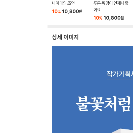
나이테의 조언
푸른 욕망이 언제나 좋
아요
10
10,800
%
원
10
10,800
%
원
상세 이미지