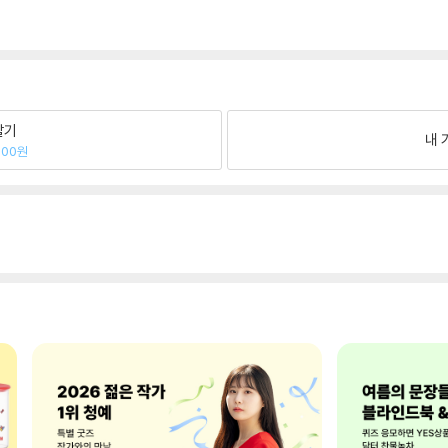
팔기
내 
200원