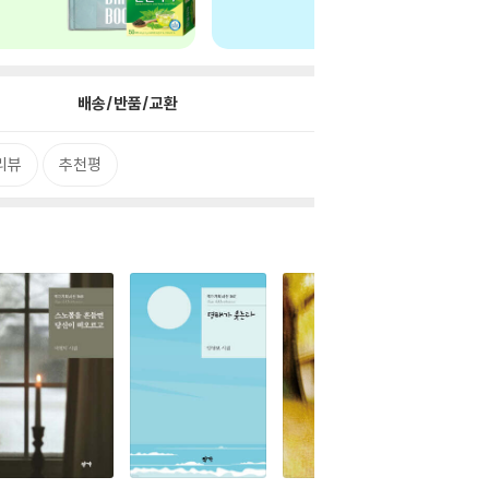
배송/반품/교환
리뷰
추천평