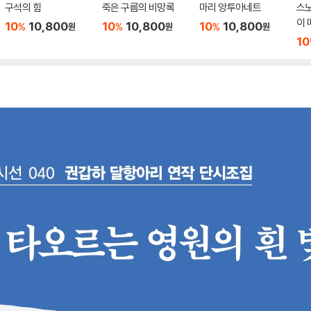
구석의 힘
죽은 구름의 비망록
마리 앙투아네트
스
이
10
10,800
10
10,800
10
10,800
%
%
%
원
원
원
10