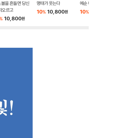
노볼을 흔들면 당신
명태가 웃는다
예순 마을을 지나며
오지선
 떠오르고
10
10,800
10
10,800
10
1
%
%
%
원
원
10,800
%
원