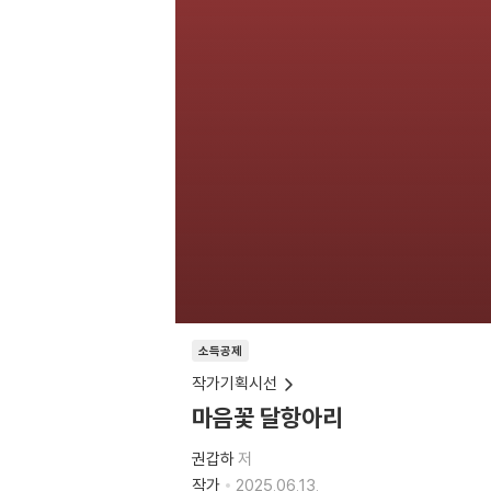
소득공제
작가기획시선
마음꽃 달항아리
권갑하
저
작가
2025.06.13.