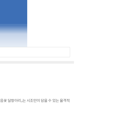
마음꽃 달항아리』는 시조만이 담을 수 있는 율격적