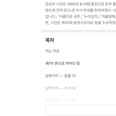
권갑하 시인은 1985년 《나래》 동인으로 문학
텐츠화 전략 연구」로 박사 학위를 취득하였다. 시
입니다』 『아름다운 공존』 『누이감자』 『겨울발해
한, 시인은 제30회 중앙시조대상 등을 수상하였으며
목차
여는 마음
제1부 혼으로 피어난 빛
달항아리 — 혼불 13
달항아리 — 무위 14
달항아리 — 곡선 15
달항아리 — 희원 16