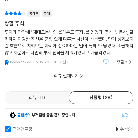
하는 필독서가 아닌가 싶다.
k****1
2025.08.10.
신고
0
댓글
0
종이책
구매
망할 주식
투자가 막막해 『재테크농부의 올라운드 투자』를 읽었다. 주식, 부동산, 달
러까지 다양한 자산을 균형 있게 다루는 시선이 신선했다. 단기 성과보다
긴 호흡으로 지켜보는 자세가 중요하다는 말이 특히 와 닿았다. 조급하지
않고 차분하게 나만의 투자 원칙을 세워야겠다고 마음먹었다.
r********4
2025.08.20.
신고
0
댓글
0
리뷰 전체보기
리뷰
11
한줄평
28
클린봇
이 부적절한 글을 감지 중입니다.
설정
구매한줄평
추천순