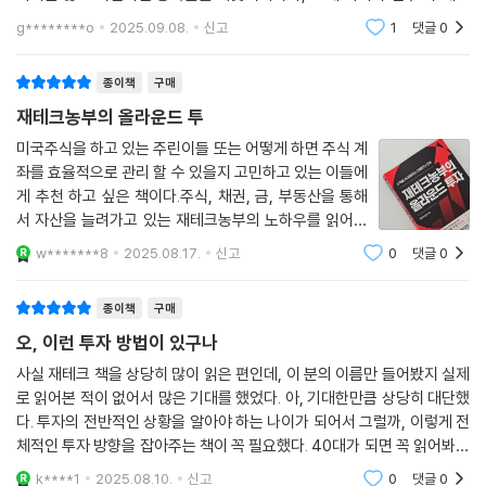
기지는 않고 이런저런 종목들을 기웃거리다가, 그게 아니라 전부 다 해야
이 책의 가장 큰 강점은 '당장 내일부터 적용할 수 있는 실용성'에 있다. 추
지, 하는 쿨내 나는 책을 만났다. 하나만 해서는 불안정한 상황에 대처할 수
g********o
2025.09.08.
신고
1
댓글
0
상적인 투자 철학이나 이론적 설명에 그치지 않고, 구체적인 기준점, 분할
없으니, 올
매수하는 방법, 평균 단가 대비 -8% 손절과 +20% 익절이라는 명확한 비
율까지 실전에서 바로 써먹을 수 있는 가이드라인을 제공한다. 특히 SCH
종이책
구매
D 배당 재투자로 10년 후 468% 수익률을 기대하는 구체적인 복리 계산
재테크농부의 올라운드 투
법이나, 레버리지 상품 투자의 방법과 숨겨진 비용 구조까지 투자자가 반
미국주식을 하고 있는 주린이들 또는 어떻게 하면 주식 계
드시 알아야 할 실무 정보들이 빼곡히 담겨 있다.
좌를 효율적으로 관리 할 수 있을지 고민하고 있는 이들에
게 추천 하고 싶은 책이다.주식, 채권, 금, 부동산을 통해
무엇보다 이 책은 '완벽한 타이밍'을 요구하지 않는다. 시장 고점과 저점을
서 자산을 늘려가고 있는 재테크농부의 노하우를 읽어보
맞히는 불가능한 과제 대신, 어떤 상황에서도 흔들리지 않고 기계적으로
며나의 계좌를 어떻게 리벨런싱을 해야 할지 참고 할 수
w*******8
2025.08.17.
신고
0
댓글
0
대응할 수 있는 시스템을 제시한다. 상승장에서는 주식 50% 현금 50%,
있었다.솔직히 말하면 지금은 리벨런싱 할 만큼 종목이 다
양하거나 금액이 크지 않아서 이제 하나씩
하락장에서는 주식 80% 현금 20%라는 단순명쾌한 자산 배분부터, 초보
종이책
구매
자도 쉽게 따라할 수 있는 단계별 투자 로드맵까지 누구나 자신의 상황에
오, 이런 투자 방법이 있구나
맞춰 적용할 수 있도록 설계되어 있다. 결국 이 책을 읽고 나면 복잡하고 어
려워 보였던 투자가 명확한 기준과 원칙에 따라 움직이는 체계적인 시스템
사실 재테크 책을 상당히 많이 읽은 편인데, 이 분의 이름만 들어봤지 실제
이라는 것을 깨닫게 될 것이다. 그리고 그 시스템을 통해 시장의 노이즈에
로 읽어본 적이 없어서 많은 기대를 했었다. 아, 기대한만큼 상당히 대단했
다. 투자의 전반적인 상황을 알아야 하는 나이가 되어서 그럴까, 이렇게 전
휘둘리지 않고 꾸준히 자산을 늘려갈 수 있는 진정한 투자 실력을 갖추게
체적인 투자 방향을 잡아주는 책이 꼭 필요했다. 40대가 되면 꼭 읽어봐야
될 것이다.