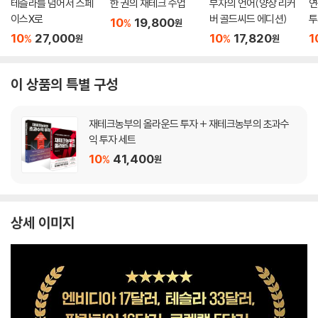
테슬라를 넘어서 스페
한 권의 재테크 수업
부자의 언어(양장 리커
연
이스X로
버 골드씨드 에디션)
투
10
19,800
%
원
10
27,000
10
17,820
1
%
%
원
원
이 상품의 특별 구성
재테크농부의 올라운드 투자 + 재테크농부의 초과수
익 투자 세트
10
41,400
%
원
상세 이미지