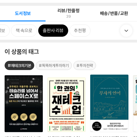
리뷰/한줄평
도서정보
배송/반품/교환
39
정보
책 속으로
출판사 리뷰
추천평
이 상품의 태그
#재테크의기본
#똑똑하게투자하기
#투자전략