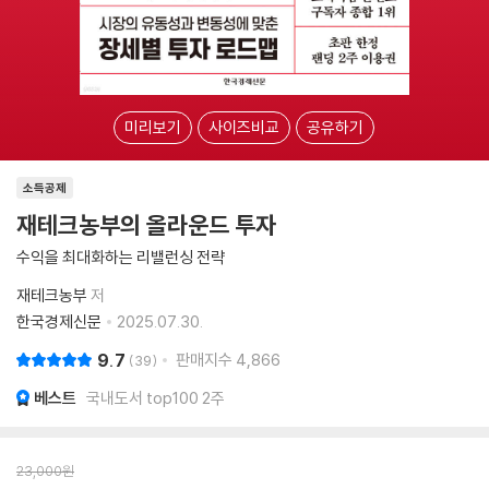
미리보기
사이즈비교
공유하기
소득공제
재테크농부의 올라운드 투자
수익을 최대화하는 리밸런싱 전략
재테크농부
저
한국경제신문
2025.07.30.
9.7
판매지수
4,866
39
베스트
국내도서 top100 2주
23,000
원