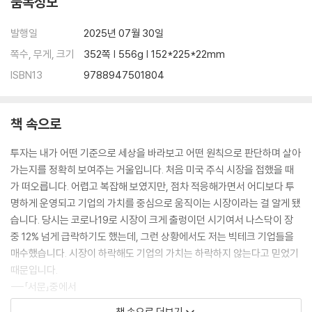
품목정보
손절 기준이 수익률을 결정한다
재테크농부의 투자 기준 핵심 정리
발행일
2025년 07월 30일
쪽수, 무게, 크기
352쪽 | 556g | 152*225*22mm
6장 부동산도 포트폴리오다
ISBN13
9788947501804
서울 아파트를 2022년에 매수할 수 있었던 이유
때를 기다리자
책 속으로
어떤 부동산에 주목해야 하는가
2025년 이후 부동산 전망
투자는 내가 어떤 기준으로 세상을 바라보고 어떤 원칙으로 판단하며 살아
가는지를 정확히 보여주는 거울입니다. 처음 미국 주식 시장을 접했을 때
7장 트럼프와 비트코인
가 떠오릅니다. 어렵고 복잡해 보였지만, 점차 적응해가면서 어디보다 투
명하게 운영되고 기업의 가치를 중심으로 움직이는 시장이라는 걸 알게 됐
관세를 예측하지 말자
습니다. 당시는 코로나19로 시장이 크게 출렁이던 시기여서 나스닥이 장
불확실성의 시대, 정책 리스크 대응법
중 12% 넘게 급락하기도 했는데, 그런 상황에서도 저는 빅테크 기업들을
트럼프 2기에 주목할 투자 종목
매수했습니다. 시장이 하락해도 기업의 가치는 하락하지 않는다고 믿었기
비트코인에 투자하려는 이유
때문입니다.
---「서문」중에서
책 속으로 더보기