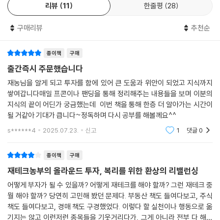
는 것입니다.
흥미로운 것은 복리에 대한 새로운 해석이다. 단순히 오래 보유한다고 복
리뷰
11
한줄평
28
---「7장 트럼프와 비트코인」중에서
리가 만들어지는 것이 아니라, 큰 손실을 피하면서 꾸준히 수익을 쌓아가
는 구조가 진짜 복리라는 것이다. SCHD의 경우 4.1% 배당률에서 배당금
구매리뷰
추천순
을 재투자하면 10년 후 468%의 수익률을 기대할 수 있고, 브로드컴처럼
성장성과 배당을 겸비한 종목은 10년 후 2,277%의 수익률도 가능하다는
종이책
구매
분석을 제시한다. 하지만 이 모든 것의 전제는 '버틸 수 있는 구조'를 만드
출간즉시 주문했습니다
는 것이다. 아무리 좋은 주식도 변동성을 견디지 못하면 의미가 없다. 이런
상황에서도 흔들리지 않으려면 전체 자산의 적절한 분산과 충분한 현금 보
재농님을 알게 되고 투자를 함에 있어 큰 도움과 위안이 되었고 지식까지
유, 그리고 확고한 투자 철학이 뒷받침되어야 한다.
쌓여갑니다매일 프콘이나 팬딩을 통해 정리해주는 내용들을 보며 이분의
지식의 끝이 어딘가 궁금했는데 이번 책을 통해 한층 더 알아가는 시간이
될 거같아 기대가 큽니다~정독하며 다시 공부를 해볼께요^^
결국 하락장에서 부자가 되는 비밀은 단순하다. 남들이 두려워할 때 용기
를 내고, 남들이 탐욕스러울 때 신중하며, 무엇보다 자신만의 원칙을 끝까
s******4
2025.07.23.
신고
1
댓글
0
지 지켜나가는 것이다. 올라운드 투자법은 이런 철학을 체계적으로 실행할
수 있는 구체적인 방법론을 제시한다. 변동성이 커질수록, 불확실성이 클
종이책
구매
수록 더욱 빛을 발할 수 있다.
재테크농부의 올라운드 투자, 복리를 위한 환상의 리밸런싱
어떻게 부자가 될 수 있을까? 어떻게 재테크를 해야 할까? 그런 재테크 중
종목 매수법부터 시작해 레버리지 투자까지
뭘 해야 할까? 당연히 고민해 봤던 문제다. 부동산 책도 들여다보고, 주식
실전에서 바로 통하는 구체적 투자 가이드
책도 들여다보고, 경매 책도 구경했었다. 이렇다 할 실천이나 행동으로 옮