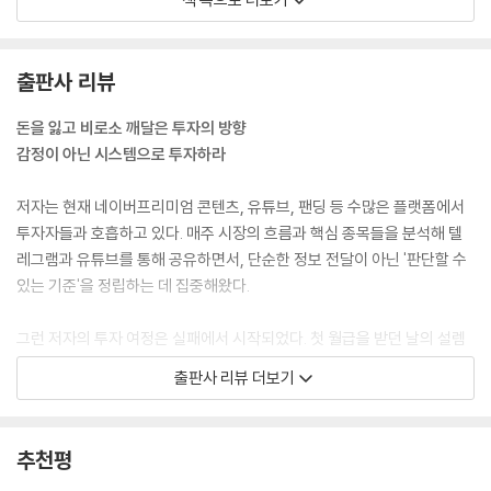
올라운드 투자는 단순한 분산 전략이 아닙니다. 기본적으로는 올웨더의 안
정적인 자산 배분 구조를 따르되, 시장 상황에 따라 포트폴리오를 능동적
으로 리밸런싱합니다. 즉, 그냥 버티는 것이 아니라 앞으로 크게 반등할 가
출판사 리뷰
능성이 높은 분야, 장기 성장성이 높은 기업에 선제적으로 비중을 높여가
는 전략입니다. 또한 올라운드 투자법이 반등장에서 빛나는 이유가 있습니
돈을 잃고 비로소 깨달은 투자의 방향
다. S&P500은 말 그대로 시장 평균입니다. 반등장이 와도 평균적인 회복
감정이 아닌 시스템으로 투자하라
에 그치죠. 하지만 올라운드는 반등을 주도할 성장 섹터에 집중합니다. 기
관들이 장기 보유해온 엔비디아나 애플처럼 지수보다 수 배에서 수십 배까
저자는 현재 네이버프리미엄 콘텐츠, 유튜브, 팬딩 등 수많은 플랫폼에서
지 수익률을 만든 기업들이 그 증거입니다. 이런 종목에 전략적으로 비중
투자자들과 호흡하고 있다. 매주 시장의 흐름과 핵심 종목들을 분석해 텔
을 늘리는 구조이기 때문에 반등장에서 DCA보다 훨씬 더 강력한 성과를
레그램과 유튜브를 통해 공유하면서, 단순한 정보 전달이 아닌 '판단할 수
보여줍니다.
있는 기준'을 정립하는 데 집중해왔다.
---「1장 올라운드 투자자 시대」중에서
그런 저자의 투자 여정은 실패에서 시작되었다. 첫 월급을 받던 날의 설렘
트럼프가 상호관세 유예 방침을 밝히자, 나스닥은 단 하루 만에 12% 급등
도 잠시, 각종 고정지출로 빠져나가는 돈을 보며 막막함을 느꼈던 과거의
출판사 리뷰 더보기
하는 이례적인 반등세를 기록했습니다. 그리고 2025년 7월 기준, 나스닥
그는 평범한 직장인이었다. 주변의 주식 이야기에 이끌려 처음 산 반도체
과 S&P500이 역사적 신고가를 경신하면서 '하락은 추가 매수의 기회
종목은 매수 즉시 하락했고, 결국 손실을 본 채 매도해야 했다. 더 버텼다면
다'라는 긍정적인 인식이 많이 퍼졌습니다. 진짜 하락장은 기억하기도 싫
4배 수익을 볼 수 있었을 텐데, 당시엔 그런 인내심도 기준도 없었다.
추천평
고 전 세계 시장을 오랜 기간 침묵에 빠뜨리기 때문이죠. 주식을 투자한다
면 언젠가는 하락장이 분명 옵니다. 그렇다고 너무 걱정할 필요는 없습니