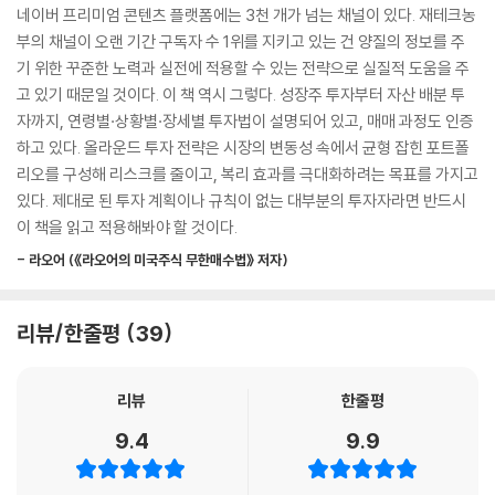
더 큰 좌절은 400만 원을 내고 가입한 유튜브 VIP 회원에서 왔다. "나만
네이버 프리미엄 콘텐츠 플랫폼에는 3천 개가 넘는 채널이 있다. 재테크농
다. 시장이 어떻게 흘러가든 변하지 않는 진리가 하나 있기 때문이죠. 바로
따라 하면 누구나 부자가 될 수 있다"는 달콤한 유혹에 넘어가 거액을 투자
부의 채널이 오랜 기간 구독자 수 1위를 지키고 있는 건 양질의 정보를 주
미국 시장은 장기적으로 우상향하며 결국 최고점을 다시 돌파한다는 점입
했지만, 결과는 참혹했다. 그리하여 그는 다시 공부했고 미국 주식에서 답
기 위한 꾸준한 노력과 실전에 적용할 수 있는 전략으로 실질적 도움을 주
니다.
을 찾았다. 시장이 하락해도 기업의 가치가 변하지 않는다면 투자해야 한
고 있기 때문일 것이다. 이 책 역시 그렇다. 성장주 투자부터 자산 배분 투
---「2장 경제 사이클과 매수 타이밍」중에서
다는 판단이었다. 기업의 본질인 실적과 기업의 가치에 기반한 투자를 했
자까지, 연령별·상황별·장세별 투자법이 설명되어 있고, 매매 과정도 인증
고, 그 결과 엔비디아 17달러, 테슬라 33달러, 팔란티어 16달러, 로켓랩 5
하고 있다. 올라운드 투자 전략은 시장의 변동성 속에서 균형 잡힌 포트폴
중요한 것은 전체 자산의 수익률입니다. 올라운드 투자법의 핵심은 개별
달러, 조비 7달러에 매수했고 일부 기업은 고점에 매도해 큰 성과를 냈다.
리오를 구성해 리스크를 줄이고, 복리 효과를 극대화하려는 목표를 가지고
종목의 성과보다 전체 포트폴리오의 수익률을 극대화하는 것입니다. 이를
있다. 제대로 된 투자 계획이나 규칙이 없는 대부분의 투자자라면 반드시
위해서는 자산을 다양한 분야에 분산시키고, 시장 상황에 따라 적절히 리
이런 실패와 성공을 거치며 그는 중요한 깨달음을 얻었다. 투자는 예측이
이 책을 읽고 적용해봐야 할 것이다.
밸런싱해야 합니다. 예를 들어 주식 시장이 과열 상태라면 일부 수익을 실
아니라 대응이며, 감정이 아니라 시스템이고, 운이 아니라 원칙이라는 것
현하고 채권이나 현금 비중을 늘려야 합니다. 반대로 주식 시장이 크게 하
- 라오어 (《라오어의 미국주식 무한매수법》 저자)
을. 그 결과 탄생한 것이 바로 '올라운드 투자법'이다. 현재 그는 네이버 프
락했다면 현금을 활용해 우량주를 추가 매수하는 기회로 삼아야 합니다.
리미엄 콘텐츠 전체 3,300개 채널 중 구독자 수 1위를 기록하며, 자신의
이런 식으로 시장의 리듬에 맞춰 포트폴리오를 조정하면 개별 종목이 부진
실패와 성공 경험을 바탕으로 수많은 투자자들에게 '흔들리지 않는 투자
리뷰/한줄평
39
해도 전체적으로는 안정적인 수익을 낼 수 있습니다. 또한 특정 섹터나 지
기준'을 전파하고 있다. 이 책은 그 모든 여정의 결정판이자, 평범한 투자자
역에 치우치지 않고 글로벌하게 분산 투자함으로써 리스크를 줄이고 기회
가 시장에서 살아남아 성공할 수 있는 현실적이고 검증된 투자 매뉴얼이
를 확대할 수 있습니다.
리뷰
한줄평
다.
---「4장 성공적인 올라운드 투자법」중에서
9.4
9.9
방어만으로는 수익이 성장할 수 없고
2025년 3월부터 시장이 크게 하락하면서 많은 이들이 힘들어했습니다.
공격만으로는 자산을 지킬 수 없다