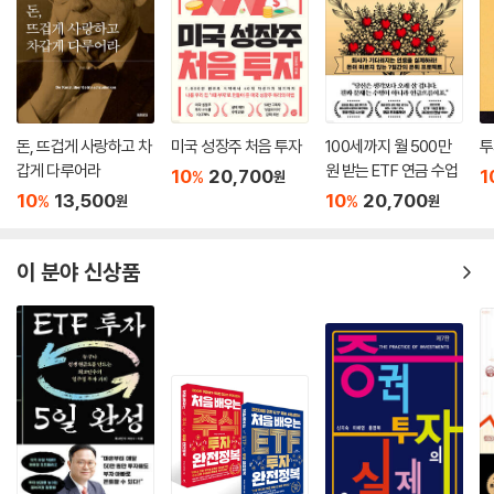
돈, 뜨겁게 사랑하고 차
미국 성장주 처음 투자
100세까지 월 500만
투
갑게 다루어라
원 받는 ETF 연금 수업
10
20,700
1
%
원
10
13,500
10
20,700
%
%
원
원
이 분야 신상품