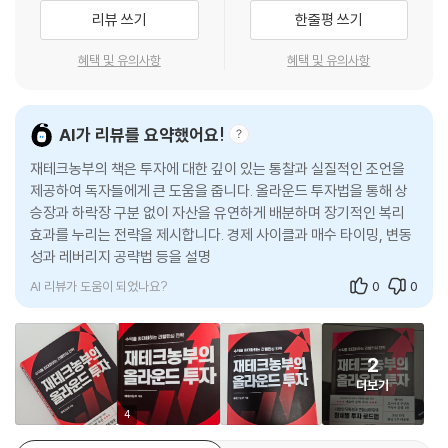
올라운드 투자를 통한 자산 배분을 하지 않아서일 수도 있고, 자신의 그릇
변동성의 시대, 올라운드 투자가 필요한 이유
리뷰 쓰기
한줄평 쓰기
이 감당할 수 있는 것보다 큰 금액을 투자해 심리적으로 흔들려서일 수도
있을 것입니다. 그리고 또 한 가지가 있는데 '손절'을 하지 못해서였을 수도
올라운드 투자에서 말하는 예측이 아닌 대응은 무엇일까? 즉 시장이 어디
혜택 및 유의사항
혜택 및 유의사항
있습니다. 하락장에서는 손실 최소화, 즉 손절매가 얼마나 중요한지를 명
로 갈지 예측하려 하지 말고, 어떤 상황이 와도 대응할 수 있는 구조를 만들
심해야 합니다. 손절은 단순히 매도 타이밍을 정하는 문제가 아니라 투자
어놓는 것이다. 상승장에서는 주식 비중을 늘리고, 하락장에서는 현금과
자산을 보호하고 시장에서 생존하기 위한 리스크 관리의 출발점이기 때문
안전자산 비중을 늘리며, 극심한 공포장에서는 오히려 공격적으로 나서는
AI가 리뷰를 요약했어요!
입니다. '언젠간 다시 오르겠지'라는 희망을 품고 손절 없이 버티는 사람이
유연성이 핵심이다. 이런 불확실성 속에서 살아남으려면 다양한 시나리오
재테크농부의 책은 투자에 대한 깊이 있는 통찰과 실질적인 조언을
많습니다. 그러나 이 방식은 치명적인 손실로 이어질 수 있습니다. 예를 들
에 대비할 수 있는 포트폴리오가 필요하다. 올라운드 투자법은 상황에 따
제공하여 독자들에게 큰 도움을 줍니다. 올라운드 투자법을 통해 상
어 100달러에 매수한 주식이 50달러로 하락하면 손실률은 50%지만, 원
라 주식, 채권, 금, 현금, 부동산, 암호화폐 등 다양한 자산 간에 유연하게
승장과 하락장 구분 없이 자산을 유연하게 배분하며 장기적인 복리
래대로 회복하는 데는 무려 100%의 수익률이 필요합니다.
비중을 조절하면서 리스크를 분산한다. 상승장에서는 성장 자산에 집중하
효과를 누리는 전략을 제시합니다. 경제 사이클과 매수 타이밍, 변동
---「5장 살 주식, 팔 주식, 버틸 주식」중에서
고, 하락장에서는 방어 자산으로 피신하며, 변동성이 클 때는 현금 비중을
성과 레버리지 공략법 등을 설명하며, 부동산과 비트코인 같은 투자
늘려 기회를 기다리는 전략이다.
종목에 대한 이
주식 시장의 진짜 비밀은 변동성 자체가 위험이 아니라는 것입니다. 진짜
AI 리뷰가 도움이 되었나요?
0
0
위험은 변동성에 대응하는 나의 감정에 있습니다. 같은 변동성을 두고도
무엇보다 중요한 것은 감정에 휘둘리지 않는 기계적인 리밸런싱이다. 시장
어떤 투자자는 패닉에 빠지고, 어떤 투자자는 기회를 포착합니다. 이 차이
이 공포에 빠졌을 때는 더 많이 사고, 탐욕이 극에 달했을 때는 일부 매도하
가 결국 장기 수익률을 결정짓습니다. 변동성은 결코 사라지지 않습니다.
는 역발상 전략을 통해 변동성을 오히려 수익의 기회로 활용할 수 있다. 이
2
변동성은 시장의 본질이며, 주식 시장이 존재하는 한 항상 우리 곁에 있을
를 위해서는 사전에 명확한 기준을 세우고 이를 기계적으로 실행하는 원칙
더보기
것입니다. 따라서 없애려 애쓰기보다 공존하는 방법을 배워야 합니다. 변
이 필요하며 이 책에는 원칙과 전략을 담았다.
동성을 이기는 방법은 단 하나입니다. 미리 준비하고, 일관성 있게 행동하
4