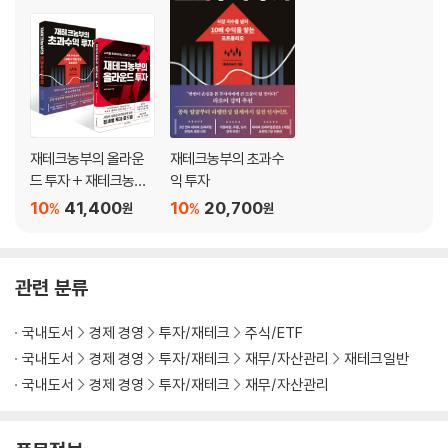
리스크에 대비하는 분산 투자
자산 배분과 리밸런싱 전략
하락장에서 바닥을 확인하는 법
하락장에서도 살아남는 네 가지 투자 습관
안전자산을 가지고 있어야 하는 이유
채권과 금: 올라운더의 방패이자 무기
나에게 맞는 자산 배분 전략은?
재테크농부의 올라운
재테크농부의 초과수
드 투자 + 재테크농부
익 투자
의 초과수익 투자 세트
5장 살 주식, 팔 주식, 버틸 주식
10
41,400
10
20,700
%
%
원
원
시장이 하락할 때 봐야 할 종목
이 주식들을 주목하자
관련 분류
중소형 주식 매매법
기관의 수급 흐름으로 종목 추적하기
국내도서
경제 경영
투자/재테크
주식/ETF
역사가 증명하는 가장 뛰어난 투자법
국내도서
경제 경영
투자/재테크
재무/자산관리
재테크일반
실전 PER 활용법: 언제 사고 언제 팔 것인가
국내도서
경제 경영
투자/재테크
재무/자산관리
워런 버핏의 매수 기준을 활용해서 주식 찾기
나만의 AI ETF 만들기
AI 시대의 대장주