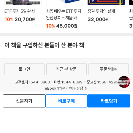
ETF 투자 5일 완성
처음 배우는 ETF 투자
증권 투자의 실제
최
완전정복 + 처음 배우
글
10
20,700
32,000
%
원
원
는 주식 투자 완전정복
10
45,000
3
%
원
세트
이 책을 구입하신 분들이 산 분야 책
로그인
최근 본 상품
주문/배송
고객센터 1544-3800
티켓 1544-6399
중고샵 1566-4295
eBook 1:1문의/채팅상담
선물하기
바로구매
카트담기
예스이십사(주) 사업자 정보
이용약관
개인정보처리방침
청소년보호정책
PC버전
회사소개
거래처관계자께
도서홍보
광고
Copyright © YES24 Corp. All Rights Reserved.