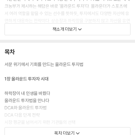
크농부가 제시하는 해답은 바로 '올라운드 투자'다. 올라운더가 스포츠에
서 여러 역할을 맡을 수 있는 선수를 뜻하듯, 투자에서도 다양한 자산에 유
연하게 대응하는 전략이다. 상승장과 하락장을 구분하지 않고 자산을 유연
하게 배분하며 복리 구조를 지켜내는 것이 핵심이다. 금리 인하가 예상되
책소개 더보기
면 채권 비중을 늘리고, AI 섹터 전망이 좋다면 해당 섹터의 비중을 확대하
는 식으로 포트폴리오를 적극적으로 리밸런싱하는 것이다. 이때 주식, 금,
채권 외에도 부동산과 비트코인 역시 리밸런싱 전략에 포함이 된다.
목차
올라운드 투자법의 목표는 시장 환경이나 자산 유형에 틀을 정해놓지 않고
서문 위기에서 기회를 만드는 올라운드 투자법
다양한 전략을 사용해서 적극적으로 성과를 창출하는 것이다. 하락장에서
자산을 지키고 기회를 발굴해 반등기에는 성장 산업에 베팅함으로써 더 견
1장 올라운드 투자자 시대
고한 수익을 만들어갈 수 있다는 것이 저자의 메시지다. 예측 불가능한 시
대일수록 모든 상황에 대비한 올라운드 투자법이 더 큰 부를 만들어갈 수
하락장이 내 인생을 바꿨다
있게 안내할 것이다.
올라운드 투자법을 만나다
DCA와 올라운드 투자법
DCA 다음 단계 전략
시장 평균을 넘어서기 위한 기관들의 선택
실전 투자 조언
목차 더보기