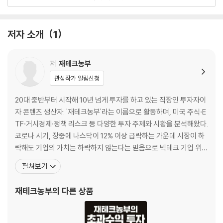
복리의 마법: SCHD와 브로드컴
2장 경제 사이클과 매수 타이밍
저자 소개
1
경제 주기, 금리와 주가의 상관관계
역발상 장세 예측법
저
재테크농부
매수 타이밍을 위한 지표 활용법
관심작가 알림신청
3장 변동성과 레버리지 공략법
20대 중반부터 시작해 10년 넘게 투자를 하고 있는 직장인 투자자이
자 콘텐츠 생산자. '재테크농부'라는 이름으로 활동하며, 미국 주식·E
레버리지 상품의 명암
TF·거시경제·정책 리스크 등 다양한 투자 주제와 시황을 분석해왔다.
나는 이렇게 레버리지에 투자한다
코로나 시기, 장중에 나스닥이 12% 이상 급락하는 가운데 시장이 하
지표를 활용한 레버리지 매매
락해도 기업의 가치는 하락하지 않는다는 믿음으로 빅테크 기업 위주
환율 리스크 관리법
로 매수했다. 대표적으로 테슬라를 평단 33달러에 매수해 2025년
펼쳐보기
악재를 기회로 바꾸는 시장 심리 읽기
초 전량 매도했고, 엔비디아는 2022년 하락장에서 가장 적극적으로
매수해 평단 17달러에 보유 중이다. 로켓랩도 평단 5달러 매수해 장
재테크농부
의 다른 상품
4장 성공적인 올라운드 투자법
기 투자 중이다. 단기 수익보다 손익
중요한 것은 전체 자산의 수익률