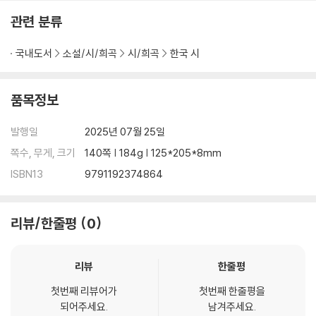
꽃시계
관련 분류
우리 집 미친 대추나무
몬스테라 구멍
국내도서
소설/시/희곡
시/희곡
한국 시
門, 問,聞
바람의 색
사과나무
품목정보
바다그림자
자벌레 화석
발행일
2025년 07월 25일
붉은 산수유의 겨울
쪽수, 무게, 크기
140쪽 | 184g | 125*205*8mm
나이테
목백일홍의 꿈
ISBN13
9791192374864
서울숲 오후 한 컷
아무도 몰래1
리뷰/한줄평
0
아무도 몰래2
4부
리뷰
한줄평
첫번째 리뷰어가
첫번째 한줄평을
보랏빛 봄
되어주세요.
남겨주세요.
어둠은 어둠이 아니다