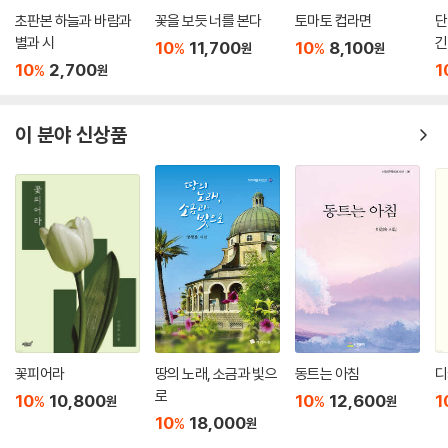
초판본 하늘과 바람과
꽃을 보듯 너를 본다
토마토 컵라면
단
별과 시
긴
10
11,700
10
8,100
%
%
원
원
10
2,700
1
%
원
이 분야 신상품
꽃피어라
땅의 노래, 소금과 빛으
동트는 아침
디
로
10
10,800
10
12,600
1
%
%
원
원
10
18,000
%
원