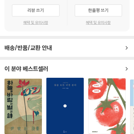
폐쇄화
리뷰 쓰기
한줄평 쓰기
분홍바늘꽃
나물타령
혜택 및 유의사항
혜택 및 유의사항
key
뜬구름 경조증
1°C
배송/반품/교환 안내
홍운탁월烘雲托月
이순별곡耳順別曲
바이올린 나무
이 분야 베스트셀러
산비둘기의 변신
무당벌레 산불
마지막 남은 창포꽃 잎새 하나
영혼의 무게