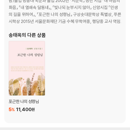
담)졸업 방송대 국문과 졸업 2002년 『시문학』 등단 시집 『내 마음의
꽃병
화음』 『내 열쇄속 달동네』, 『빛나되 눈부시지 않아』 신앙시집 『인생
풀밭 위 운동화 한 짝
의 길을 위하여』, 『포근한 나의 성령님』 구상솟대문학상 특별상, 푸른
얼음꽃밭
시학상 2015년 서울문화재단 기금 수혜 무학여중, 행당중 교사 역임.
장마
겨울밤과 외할머니
송태옥
의 다른 상품
골목
엄마의 겨울
내 안의 바벰베족
나무의 우산은 나무
접시
장롱의 역사
빨간 우체통
햇살 한 줌 담는데 일생이 갔다
기억의 끝에서 걸려 오는 전화
포근한 나의 성령님
5
11,400
%
원
3부
솔방울 방울방울