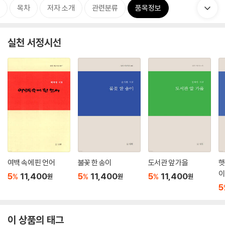
목차
저자 소개
관련분류
품목정보
실천 서정시선
여백 속에 핀 언어
불꽃 한 송이
도서관 앞 가을
햇
이
5
11,400
5
11,400
5
11,400
%
%
%
원
원
원
5
이 상품의 태그