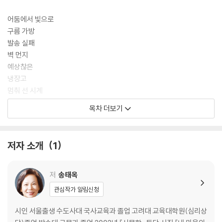
어둠에서 빛으로
구름 가방
발송 실패
벽 먼지
예상찮은
냉장고
멈춰 선 시계
선풍기
목차 더보기
밥 잘하는 여자
시장이 사라졌다
트라우마
저자 소개
1
액자
매미의 우화
생게 사브르
저
송태옥
관심작가 알림신청
2부
시인 서울출생 수도사대 국사교육과 졸업 고려대 교육대학원(심리상
아지랑이