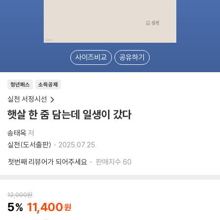
사이즈비교
공유하기
청년패스
소득공제
실천 서정시선
햇살 한 줌 담는데 일생이 갔다
송태옥
저
실천(도서출판)
2025.07.25.
첫번째 리뷰어가 되어주세요
판매지수
60
12,000
원
5
11,400