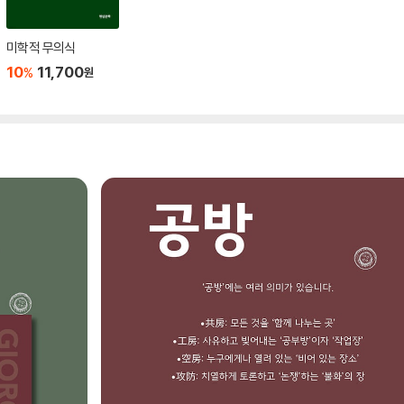
미학적 무의식
10
11,700
%
원