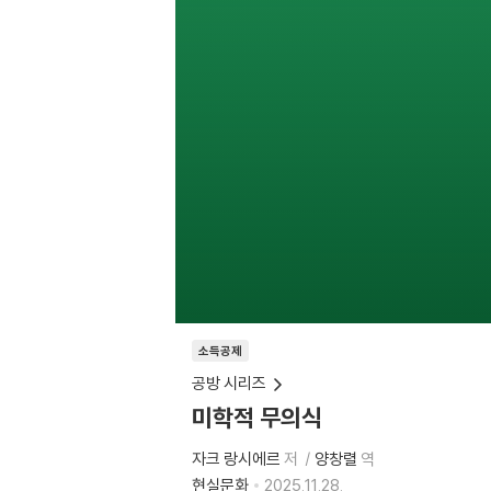
소득공제
공방 시리즈
미학적 무의식
자크 랑시에르
저
양창렬
역
현실문화
2025.11.28.