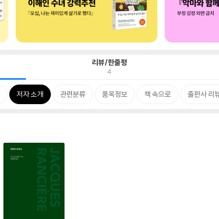
리뷰/한줄평
4
저자 소개
관련분류
품목정보
책 속으로
출판사 리