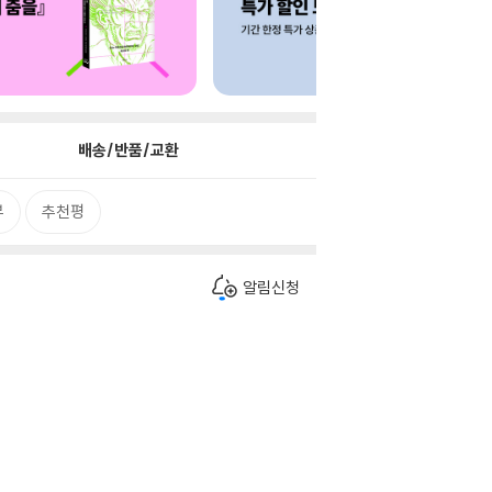
배송/반품/교환
뷰
추천평
알림신청