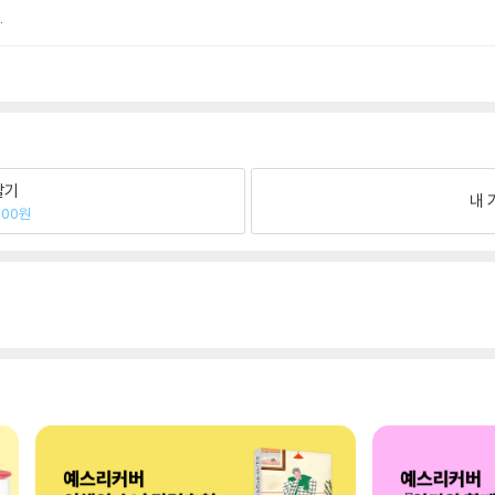
.
팔기
내 
600원