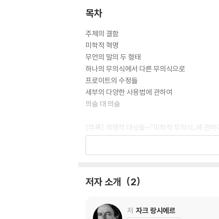
목차
주체의 결함
미학적 혁명
무언의 말의 두 형태
하나의 무의식에서 다른 무의식으로
프로이트의 수정들
세부의 다양한 사용법에 관하여
의술 대 의술
[부록] 계쟁적 대상들─『미학적 무의식』에 관하
옮긴이의 말
찾아보기
저자 소개
2
저
자크 랑시에르