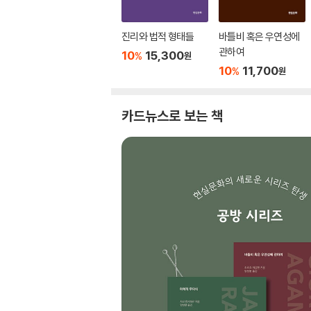
진리와 법적 형태들
바틀비 혹은 우연성에
관하여
10
15,300
%
원
10
11,700
%
원
카드뉴스로 보는 책