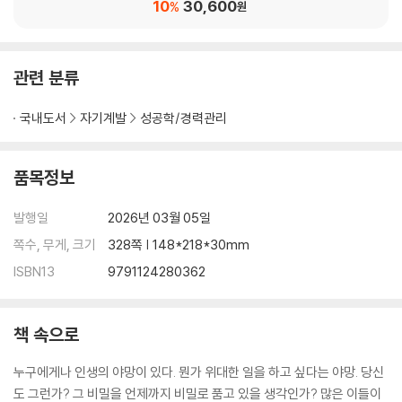
10
30,600
%
원
관련 분류
국내도서
자기계발
성공학/경력관리
품목정보
발행일
2026년 03월 05일
쪽수, 무게, 크기
328쪽 | 148*218*30mm
ISBN13
9791124280362
책 속으로
누구에게나 인생의 야망이 있다. 뭔가 위대한 일을 하고 싶다는 야망. 당신
도 그런가? 그 비밀을 언제까지 비밀로 품고 있을 생각인가? 많은 이들이