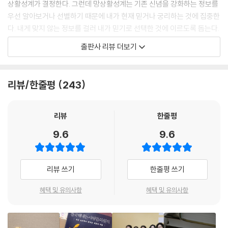
상활성계가 결정한다. 그런데 망상활성계는 기존 신념을 강화하는 정보를
느니 저건 불가능하다느니 참견할 사람도 피하자. 딴지와 타박을 봉쇄하
우선 알아보거나 선별하기 때문에 내가 현재 믿거나 궁리하는 것에 집중한
자. 이 목록은 오직 나 자신에 대한 것이다. 꿈 목록을 꿈 도둑에게 보여 주
다. 내게 맞지 않는 정보를 걸러 내가 믿기로 선택한 것에 이르도록 돕는다.
지 말자. 타인의 의견으로 자기 자신을 재단하지 말자.
같은 상황을 누구는 기회로 보고 누구는 난관으로 보는 것은 바로 이런 이
출판사 리뷰 더보기
---p.29
유 때문이다. 같은 사물이나 사건이라도 사람마다 부여하는 의미가 다르
고, 그 의미가 해당 사물이나 사건에 대한 인상을 강하게 지배한다.
인생의 행동계획을 짤 때 명심할 것이 있다. 행동계획 위에는 나의 현재 위
리뷰/한줄평
243
치와 목적지 위치의 공간적 거리만 있는 것이 아니다. 어느 경우든 시간 개
다시 말해 우리의 뇌는 나의 신념 체계에 따라 내게 유리하게도 작용하고
념이 개입해 모든 것을 상대적으로 만든다. 휴가를 떠나기 직전을 생각해
불리하게도 작용할 수 있다. 돈을 벌려면 열심히 일하는 수밖에 없다고 믿
보자. 자신의 업무 속도와 처리량에 스스로도 혀를 내두른 적이 있지 않은
는 사람은 그 믿음을 확인하고 강화하는 정보만을 보게 되고, 나아가 그 믿
리뷰
한줄평
가? 휴가 전까지 마쳐야 할 일들이 아직 남았는데 마감이 쿵쾅쿵쾅 다가오
음을 사실로 증명하는 삶을 살게 된다. 뼈 빠지게 일하지 않고도 돈을 벌 수
9.6
9.6
고 있다는 생각이 초능력을 부른 것이다.마감의 힘은 이처럼 강력하다. 마
있는 기회들을 망상활성계가 말끔히 치워주기 때문이다. 그 반대의 경우도
감은 사람들에게 박차를 가한다. 세상에 진행 중인 모든 프로젝트가 무사
마찬가지다.
히 완결되도록 채찍질한다.
리뷰 쓰기
한줄평 쓰기
---p.72
▼ 성공에 이르는 구체적인 방법!
혜택 및 유의사항
혜택 및 유의사항
지금의 내 처지와 형편 뒤에 숨은 진짜 원흉을 알고 싶은가? 내 재정 상태
망상활성계는 주변에서 밀려드는 수많은 데이터 중에서 설정 내용에 유의
와 커리어와 건강과 인간관계가 현재의 양상을 띠게 된 진짜 이유를 찾고
미한 것만 선발해 나의 관심 속으로 밀어 넣고 나머지 무관한 정보는 미련
싶은가? 간단하다. 거울 앞에 서 보라.
없이 잘라 낸다. 그러므로 원하는 것을 추상적 개념이 아니라 구체적이고