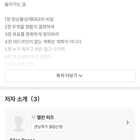
어떻게 그 놀라운 결과를 얻을 수 있는지를 분명하게 배울 수 있다.”
들어가는 글
_브라이언 트레이시, 『나는 꽤 괜찮은 사람입니다 The Power of Self-
Confidence』 저자
1장 망상활성계RAS의 비밀
2장 무엇을 원할지 결정하라
3장 목표를 명확하게 정의하라
4장 데드라인이 없는 계획은 계획이 아니다
5장 누가 뭐라고 하든 밀고 나가라
6장 내 인생의 최고 결정자
7장 시각화 기법
8장 확언의 힘
목차 더보기
9장 버릇 바꾸기
10장 확률게임
11장 웃음이 만병통치약
저자 소개
3
12장 두려움과 걱정 극복
13장 포기 금지, 좌절 금지
14장 파산자에서 갑부로
저
앨런 피즈
15장 몸에게 지령을 내려라
관심작가 알림신청
16장 종합장