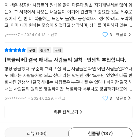
이 책은 성공한 사람들의 원칙을 많이 다룬다.평소 자기개발서를 많이 읽
반영해 행동계획을 세우고, 현실성 있는 데드라인을 잡자.
는데 그 서적에서 나오는 내용들이 여기에 간결하고 중요한 것을 위주로
---p.304
있어서 한 번 더 복습하는 느낌도 들었다.긍정적으로 생각하려고 노력하
고, 이미 내가 원하는 모습이 되었다고 생각하며, 상대를 미워하지 않는 등
정말 내가 평소에 찔리는 행동을 하지 말라는 것이 잘 저술되어 있었다. 나
y*****7
2024.04.13.
신고
3
댓글
0
뿐만 아니라 많은
구판
종이책
구매
[북클러버] 결국 해내는 사람들의 원칙 -인생책 추천합니다.
항상 궁금했다. 꾸준히 그리고 잘 되는 사람들은 과연 어떤 사람들일까?나
도 해내는 사람들처럼 되고 싶다!라는 막연한 생각으로만 있었던 나를 변
화시킨 인생책!!결국 해내는 사람들은 누구나 될 수 있다!!!하지만 결국 해
내는 사람들의 원칙은 평범하지만 특별하다.너무나도 평범하기때문에 실
행하지 않는것, 특별하지않기때문에 잘 알고 있기에 실천하지 않는 것!!!
p********4
2024.02.29.
신고
3
댓글
0
그렇기 때문에 '
리뷰 전체보기
리뷰
106
한줄평
137