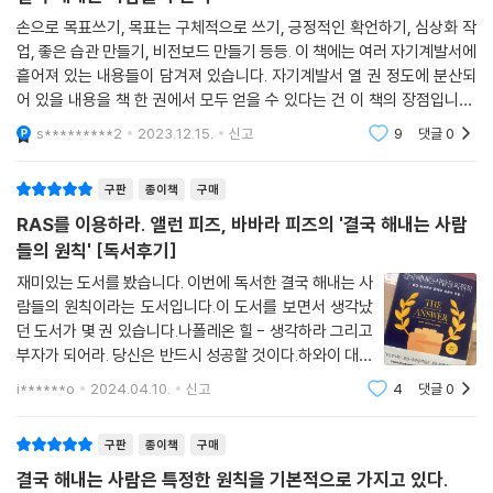
창의력과 잠재력이 발휘된다. 그리고 상상에 머물러 있던 일들이 현실이
부부는 어떻게 극복했는지 책의 끝부분에서 실제 경험담을 통해 생생하게
손으로 목표쓰기, 목표는 구체적으로 쓰기, 긍정적인 확언하기, 심상화 작
된다.
업, 좋은 습관 만들기, 비전보드 만들기 등등. 이 책에는 여러 자기계발서에
들려준다.
---p.157
흩어져 있는 내용들이 담겨져 있습니다. 자기계발서 열 권 정도에 분산되
어 있을 내용을 책 한 권에서 모두 얻을 수 있다는 건 이 책의 장점입니다.
14장과 15장에서 앨런과 바바라는 자신들의 경험담이다. 20대의 눈부신
발전적이고 생산적인 삶을 추구한다면, 냉소적인 사람, 남의 꿈에 찬물을
하지만 이 책은 여러 내용을 다루고 있어서, 각각의 내용에 대한 깊이 자체
성공이 40대 중반의 파산에 이르렀을 때 이 부부가 한 일들은 이들의 성공
s*********2
2023.12.15.
신고
9
댓글
0
는 부족한
끼얹는 사람, 피해의식이 있는 사람, 중간만 가면 잘하는 거라고 믿는 사람
철학이 공허한 자기암시가 아니라 현실 속에서 실제로 작동하는 삶의 방식
은 피하는 것이 좋다. 허튼소리를 걸러 듣고 흘려들을 수 있는 자신감과 배
임을 밝히고 보여 준다.
구판
종이책
구매
짱이 생길 때까지라도 피하는 것이 좋다. 내가 원하는 곳에 이르도록 격려
RAS를 이용하라. 앨런 피즈, 바바라 피즈의 '결국 해내는 사람
하고, 내가 거기 이르렀을 때 박수를 보내 주는 긍정적이고 희망적인 사람
들의 원칙' [독서후기]
들로 주위를 채우겠다는 의식적이고 의도적인 결정이 필요하다.
---p.174
재미있는 도서를 봤습니다. 이번에 독서한 결국 해내는 사
람들의 원칙이라는 도서입니다.이 도서를 보면서 생각났
던 도서가 몇 권 있습니다.나폴레온 힐 - 생각하라 그리고
인생의 성공, 원하는 것을 얻는 것, 되고 싶은 사람이 되는 것. 그것은 재능
부자가 되어라. 당신은 반드시 성공할 것이다.하와이 대저
의 문제라기보다 계획과 실행의 문제다. 재능을 타고나도 빛을 발하지 못
택 - 더 마인드.켈리 최 - 100일 아침습관의 기적.비슷한
하는 사람이 있는가 하면, 불리한 조건에서도 별처럼 빛나는 사람도 있다.
i******o
2024.04.10.
신고
4
댓글
0
내용을 담고 있습니다.명확한 목표 설정, 데드라인이 있는
사람들이 성취하는 삶을 살지 못하는 것은 ‘무엇을’보다 ‘어떻게’에만 골몰
계획, 시각화, 자기 확언, 절대로 포기
하기 때문이다. 성공으로 가는 길에서 가장 결정적인 단계는 ‘무엇을’을 결
구판
종이책
구매
정하는 단계다. 나는 무엇을 원하는 사람인지, 내가 원하는 것은 무엇인지
결국 해내는 사람은 특정한 원칙을 기본적으로 가지고 있다.
부터 알아야 한다. 목표를 정하면 방법이 사방에서 나타난다. 그 방법들을