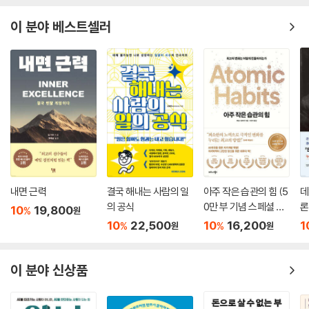
이 분야 베스트셀러
내면 근력
결국 해내는 사람의 일
아주 작은 습관의 힘 (5
데
의 공식
0만 부 기념 스페셜 에
론
10
19,800
%
원
디션)
무
10
22,500
10
16,200
1
%
%
원
원
이 분야 신상품