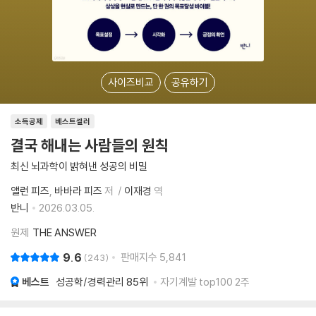
사이즈비교
공유하기
소득공제
베스트셀러
결국 해내는 사람들의 원칙
최신 뇌과학이 밝혀낸 성공의 비밀
앨런 피즈
바바라 피즈
저
이재경
역
반니
2026.03.05.
원제
THE ANSWER
9.6
판매지수
5,841
243
베스트
성공학/경력관리
85위
자기계발 top100 2주