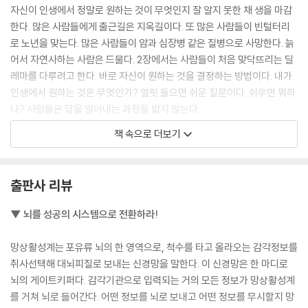
자신이 인생에서 정말로 원하는 것이 무엇인지 잘 알지 못한 채 생을 마감
한다. 많은 사람들에게 출근길은 지옥길이다. 또 많은 사람들이 빈털터리
로 노년을 맞는다. 많은 사람들이 암과 심장병 같은 질병으로 사망한다. 늙
어서 자연사하는 사람은 드물다. 2장에서는 사람들이 처음 맞닥뜨리는 딜
레마를 다루려고 한다. 바로 자신이 원하는 것을 결정하는 방법이다. 내가
인생에서 원하는 것은 무엇인가? 얼핏 들으면 쉬운 질문이다. 쉬우면 뭐하
나? 사람들은 답을 알아내는 과정을 밟지 않는다.
---p.24
책 속으로 더보기
시작은 간단하다. 하고 싶거나 이루고 싶은 것들을 종이에 쭉 적는다. 사소
한 것도 좋고, 그 어떤 것도 좋다. 다른 사람이 보면 웃겠지 하는 생각은 할
출판사 리뷰
필요 없다. 어릴 적 꿈이지만 아직도 마음 한편에 남아 있다면 그 꿈들도 목
록에 포함시킨다. 마음이 동하는 아이디어가 있으면 그것도 기록한다. 적
▼ 뇌를 성공의 시스템으로 전환하라!
어도 10~20개의 항목을 확보하자. 마음을 끄는 것을 모두 적자. 다시 말하
지만 어떤 것도 좋다. 목록에 적는다고 반드시 거기에 전력투구해야 하거
망상활성계는 포유류 뇌의 한 영역으로, 척수를 타고 올라오는 감각정보를
나 반드시 저질러야 하는 건 아니다. 현재 내 관심권에 있거나 과거 어느 시
취사선택해 대뇌피질로 보내는 신경망을 말한다. 이 신경망은 한 마디로
점에 내 흥미를 끌었던 생각을 적는 것뿐이다. 목록을 작성한 다음에는 혼
뇌의 게이트키퍼다. 감각기관으로 입력되는 거의 모든 정보가 망상활성계
자만 알고 있거나 전적으로 신뢰하는 사람에게만 보여 준다. 내게 영향력
를 거쳐 뇌로 들어간다. 어떤 정보를 뇌로 보내고 어떤 정보를 무시할지 망
을 행사하려 드는 사람과는 목록에 대해 논하지 않는다. 이건 말도 안 된다