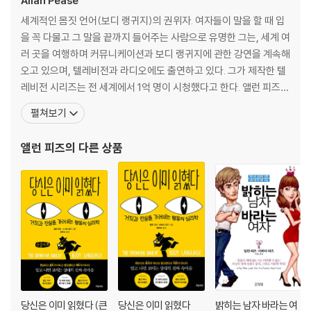
Allan Pease
참고문헌
세계적인 몸짓 언어(보디 랭귀지)의 권위자. 여자들이 말을 할 때 입
을 꼭 다물고 그 말을 끝까지 들어주는 사람으로 유명한 그는, 세계 여
러 곳을 여행하며 커뮤니케이션과 보디 랭귀지에 관한 강연을 계속해
오고 있으며, 텔레비전과 라디오에도 출연하고 있다. 그가 제작한 텔
레비전 시리즈는 전 세계에서 1억 명이 시청했다고 한다. 앨런 피즈는
전 세계의 정부와 기업을 대상으로 트레이닝 코스와 세미나를 실시하
펼쳐보기
고 비디오로 제작하는 '피즈 인터내셔널'의 CEO이기도 하며, 지금까
지 수많은 베스트셀러를 출간했다. 아내인 바바라 피즈와 함께 집필
앨런 피즈
의 다른 상품
한 『보디 랭귀지』는 가족간, 친구간, 연인간, 남
당신은 이미 읽혔다 (큰
당신은 이미 읽혔다
밝히는 남자 바라는 여