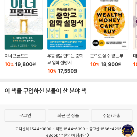
이너 프롬프트
우등생을 만드는 중학
돈으로 살 수 없는 부
대
교 입학 설명서
10
19,800
10
18,900
1
%
%
원
원
10
17,550
%
원
이 책을 구입하신 분들이 산 분야 책
로그인
최근 본 상품
주문/배송
고객센터 1544-3800
티켓 1544-6399
중고샵 1566-4295
eBook 1:1문의/채팅상담