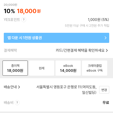
20,000
원
10
18,000
YES포인트
1,000원 (5%)
5만원 이상 구매 시 2천원 추가 적립
앱 다운 시 1천원 상품권
결제혜택
카드/간편결제 혜택을 확인하세요
종이책
eBook
크레마클럽
원제
18,000
원
14,000
원
eBook 구독
배송안내
서울특별시 영등포구 은행로 11(여의도동,
변경
일신빌딩)
배송비
무료