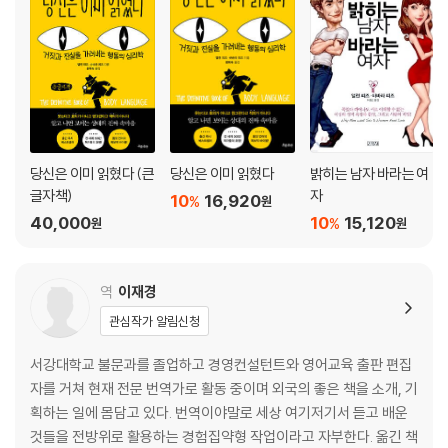
당신은 이미 읽혔다 (큰
당신은 이미 읽혔다
밝히는 남자 바라는 여
글자책)
자
10
16,920
%
원
40,000
10
15,120
%
원
원
역
이재경
관심작가 알림신청
서강대학교 불문과를 졸업하고 경영컨설턴트와 영어교육 출판 편집
자를 거쳐 현재 전문 번역가로 활동 중이며 외국의 좋은 책을 소개, 기
획하는 일에 몸담고 있다. 번역이야말로 세상 여기저기서 듣고 배운
것들을 전방위로 활용하는 경험집약형 작업이라고 자부한다. 옮긴 책