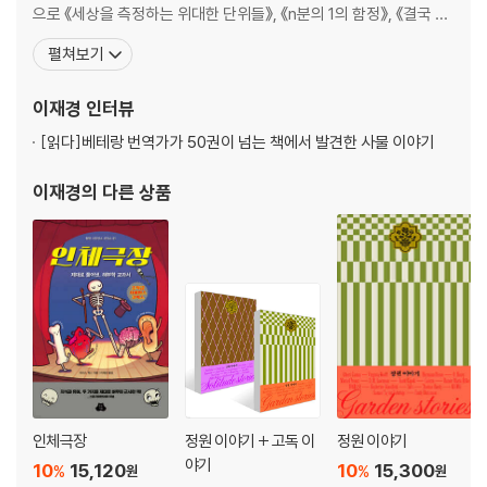
으로 《세상을 측정하는 위대한 단위들》, 《n분의 1의 함정》, 《결국 해
내는 사람들의 원칙》, 《가치관의 탄생》, 《세상의 모든 공식》, 《달 . 낭
펼쳐보기
만의 달, 광기의 달》, 《우리는 10분에 세 번 거짓말한다》, 《이노베이
션 킬러》, 《레이시 이야기》, 《뮬, 마약 운반 이야기》 등이 있고 고전
이재경
인터뷰
명언집 《다시 일어서는 게
[읽다]
베테랑 번역가가 50권이 넘는 책에서 발견한 사물 이야기
이재경
의 다른 상품
인체극장
정원 이야기 + 고독 이
정원 이야기
야기
10
15,120
10
15,300
%
%
원
원