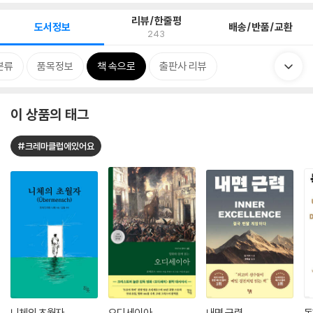
리뷰/한줄평
도서정보
배송/반품/교환
243
분류
품목정보
책 속으로
출판사 리뷰
이 상품의 태그
#크레마클럽에있어요
니체의 초월자
오디세이아
내면 근력
독