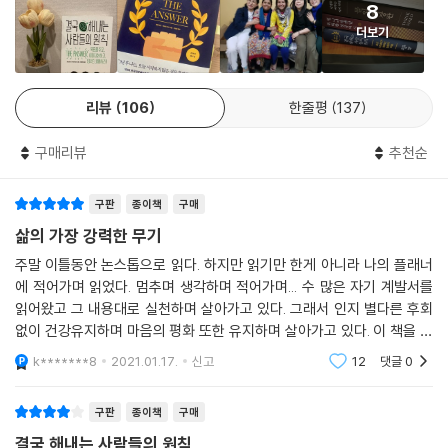
거기 범인이 있다. 범인은 바로 나 자신이다. 내 형편이 이렇게 된 것은 모
8
또렷한 그림으로 만들어 입력하는 것이 좋다. 특히, 평소에 긍정의 언어로
두 내 책임이다. 형편이 좋은 것도 내 덕분이고 형편이 나쁜 것도 내 탓이
더보기
자신의 목표에 대해 소리 내어 말한다면, 망상활성계가 본격적으로 가동해
다. 정신분열증이나 자폐증 같은 장애가 있는 게 아니라면, 회복 불능의 뇌
원하는 것을 내 앞에 대령할 때까지 멈추지 않을 것이다.
손상을 입은 게 아니라면, 극도로 억압적인 전체주의 사회에 사는 게 아니
라면, 지금의 내 상태에 책임이 있는 사람은 바로 나다. 부분적 책임이 아니
리뷰
106
한줄평
137
저자는 책 전체를 통해 망상활성계를 활용해 어떻게 성공에 이를 수 있는
라 전적인 책임이 내게 있다. 내 사고방식과 내가 과거에 해 온 선택들이 지
지 그 방법을 차근차근 풀어 간다. 가장 먼저 자신의 목표를 명확하게, 그리
금의 내 상황을 만들었다. 지금의 내 상황은 지금까지 내가 해 온 생각과 행
구매리뷰
추천순
고 눈으로 볼 수 있게 시각화해 설정하는 것이 중요하다. 그다음 내 목표에
동의 귀결이다. 내 인생이 걸출한 성공작일 때의 공도 내 몫이고, 그렇지 못
대해 누가 뭐라 하든 밀고 나가는 힘이 있어야 한다. 내 인생의 최고결정자
할 때의 허물도 내게 있다. _99-100쪽
구판
종이책
구매
는 바로 나이므로! 그런데 여기에는 책임이 따른다. 내 인생을 고스란히 내
것으로 제대로 운용하기 위해서는 내 생각은 물론 내 말과 행동, 일상의 소
삶의 가장 강력한 무기
호언장담을 하고 성공을 상상한 효과를 본 사례는 시대와 분야를 막론하고
소한 습관까지 살펴보고 통제해야 한다. 인간 행동의 80퍼센트 이상이 습
주말 이틀동안 논스톱으로 읽다. 하지만 읽기만 한게 아니라 나의 플래너
수없이 많다. 우리 주변에서도 수없이 일어난다. 단순한 호언장담이 아니
관에서 나오므로 내 일상을 통찰해 통제하지 않는다면 앞으로도 이제까지
에 적어가며 읽었다. 멈추며 생각하며 적어가며... 수 많은 자기 계발서를
다. 원하는 결과를 얻겠다는 의지를 모아야 한다. 성공을 상상하는 것도 두
와 똑같은 인생이 펼쳐질 것이다.
읽어왔고 그 내용대로 실천하며 살아가고 있다. 그래서 인지 별다른 후회
루뭉술하면 안 된다. 성공한 내 모습을 세세히 구상해야 한다. 오늘부터 실
없이 건강유지하며 마음의 평화 또한 유지하며 살아가고 있다. 이 책을 읽
천하자. 부정적인 말이 입에서 나오면 그때마다 그 말을 긍정형으로 고쳐
또 두려움과 걱정을 극복하는 것이 중요하다. 우리가 걱정하는 일의 대부
으며 든 생각은 아들에게 이 책을 선물하고 싶다는 것이고 부디 아들에게
k*******8
2021.01.17.
신고
12
댓글
0
말하자. 목표는 물질적으로 구현되기 전에 마음속에서 먼저 구현되어야 한
저자들의 생각이
분은 실제로 일어나지 않는다는 연구결과가 있다. 그리고 두려움은 죽음을
다. 다른 사람이 부과한 한계는 넘어도 스스로 부과한 한계를 넘기란 쉽지
막지 못한다. 우리 삶을 막을 뿐이다. 명확한 목표를 가지고 내 인생을 내가
구판
종이책
구매
않다. 시각화와 확언의 힘으로 내가 나를 가둔 성공의 장벽을 부수고 자유
원하고 생각하는 방식으로 이루고 살아가는 것은 그리 복잡하고 어렵지 않
의 몸이 될 수 있다. 거기서 해방되면 지금까지 미개발 자원으로 썩고 있던
결국 해내는 사람들의 원칙
다. 그러나 쉽지도 않다. 이것이 늘 현실의 걸림돌이다. 이 걸림돌을 저자