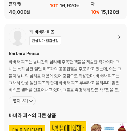
글자책)
자
10
16,920
%
원
40,000
10
15,120
%
원
원
저
바바라 피즈
관심작가 알림신청
Barbara Pease
바바라 피즈는 남녀간의 심리에 주목한 책들을 저술한 작가이다. 그
녀는 특히 남편 앨런 피즈과의 공동집필을 주로 하고 있는데, 이는 그
들이 남녀의 심리를 대함에 있어 강점으로 작용한다. 바바라 피즈는
그래서 항상 앨런 피즈와 함께 바바라 피즈 부부라고 불리우며 많은
베스트 셀러를 만들어내고 있다. 그들을 유명하게 만든 책 『말을 듣지
않는 남자, 지도를 읽지 못하는 여자』는 『난 타잔, 넌 제인』이라는 책
펼쳐보기
으로 재출간되었는데, 이들은 남녀문제 전문가로서 남녀가 어떻게
다른지를 구체적으로 제시한다. 이들은 남자와 여자의 뇌가 다른 진
바바라 피즈
의 다른 상품
화과정을 거쳐왔기 때문에 서로 생각하는 방식에 차이가