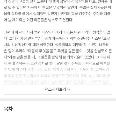
적 신념에 코웃음 칠지 모른다. 인생이 정말 내가 생각하는 대로, 원하는 대
로 될 수 있다면 지금의 이 현실은 무엇이란 말인가! 수많은 실패자들은 마
음에 실패를 품어서 실패했단 말인가? 생각의 힘을 강조하는 주장과 더불
어 늘 재기되는 이런 의문들은 냉소로 귀결된다.
그런데 이 책의 저자 앨런 피즈와 바바라 피즈는 이런 우리의 생각을 읽었
다! 그래서 가장 먼저 “우리 뇌가 가동하는 기막힌 소원성취 시스템”으로
서의 망상활성계에 대해 설명한다. 성공철학의 대부라 할 수 있는 나폴레
온 힐이 우리의 “마음이 무엇을 품고 무엇을 믿든 몸이 그것을 현실로 이룬
다”라는 말을 했을 때, 그 믿음을 증명해 줄 의학기술이 없었다. 그러나 이
제 현대 의학은 뇌 스캔 장치로 힐이 말한 것의 진위를 과학적으로 따져볼
수 있게 해 준다. 성취, 목표 설정, 자기 충족적 예언, 기도의 힘, 끌어당김
의 법칙 같은 정신작용이 과학의 영역으로 들어왔다. 우리 뇌는 자아와 인
격 형성뿐 아니라 인생의 성공과 실패에도 깊이 관여한다. 그러므로 현재
어떤 상태에 있든 나의 미래만은 내 뜻대로, 내 힘을 통해 성공적으로 꾸리
책소개 더보기
고 싶다면 ‘과학적’ 견지에서 우리 뇌의 작동 방식을 알아보는 것이 유용할
것이다.
목차
자신이 누구인지, 어떻게 목표에 도달하는지,