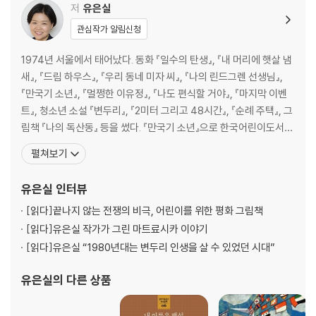
저
유은실
관심작가 알림신청
1974년 서울에서 태어났다. 동화 『일수의 탄생』, 『내 머리에 햇살 냄
새』, 『드림 하우스』, 『우리 동네 미자 씨』, 『나의 린드그렌 선생님』,
『만국기 소년』, 『멀쩡한 이유정』, 『나도 편식할 거야』, 『마지막 이벤
트』, 청소년 소설 『변두리』, 『2미터 그리고 48시간』, 『순례 주택』, 그
림책 『나의 독산동』 등을 썼다. 『만국기 소년』으로 한국어린이도서상
을, 『변두리』로 제6회 권정생문학상을 받았다. 권정생 선생님 유산을
펼쳐보기
받은 일이 무척 영광스럽고 그만큼 무겁다. 「송아지똥」은 선생님이 돌
아가신 지 10년이 되는 해를 맞아 『창비어린이』 2017년 여름호에 발
유은실
인터뷰
표한
[읽다]
끝나지 않는 전쟁의 비극, 어린이를 위한 평화 그림책
[읽다]
유은실 작가가 그린 마트료시카 이야기
[읽다]
유은실 “1980년대는 변두리 인생을 살 수 있었던 시대”
유은실
의 다른 상품