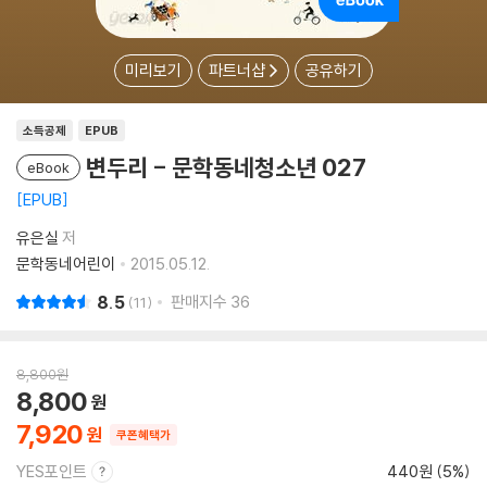
미리보기
파트너샵
공유하기
소득공제
EPUB
변두리 - 문학동네청소년 027
eBook
EPUB
유은실
저
문학동네어린이
2015.05.12.
8.5
판매지수
36
11
8,800
원
8,800
7,920
쿠폰혜택가
YES포인트
440원 (5%)