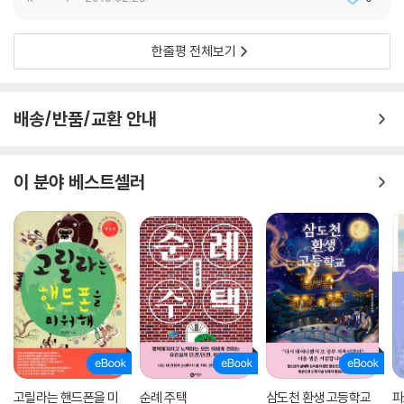
용비봉 아카시아 꽃향기이기도 하다. 온통 붉은 빛에 잠긴 도살장과 하얀
아카시아꽃이 이지러진 용비봉은 극명히 대비되는 이미지를 지녔지만 가
한줄평 전체보기
난한 황룡동 사람들의 삶의 기반이 되는 공간임에는 틀림없다. 지독한 가
난에의 운명을 짊어진 자들이 발을 디디고 살아가는 현실 그 자체이자, 주
어진 삶을 이어나가게 하는 동력을 공급해주는 토대요 원천인 셈이다. 수
배송/반품/교환 안내
원의 엄마는 시장에서 얻은 시래기와 내장을 넣고 미원으로 맛을 내 선짓
국을 끓이고, 빵 공장에서 가져 온 유통기한이 지난 빵을 푹푹 쪄내 수길 남
매를 먹여 키운다. 병약하지만 이웃들의 도움을 받아 아카시아 꿀차를 팔
이 분야 베스트셀러
아 자식 둘을 키워온 정호네, 아카시아 숲이 헐리면 족발 장사를 관두고 새
집 지을 꿈에 젖은 상숙이네, 친정에서 보내준다는 밤 한가마니로 체면을
차리고 사는 밤벌레 할머니네……. 저마다의 사연과 사정을 안고 필사적으
로 살아가는 황룡동 사람들이 만들어내는 이 소설은 ‘변두리’라는 말의 의
미를 재정립한다. 중심이 아닌 자리로 치부되는, 조명 받지 못하는 변두리
의 삶. 그런 삶의 자리를 자기 삶의 중심이자 근원임을 받아들이고 껴안을
때에만 삶이 새롭게 바라봐지고 다시 시작된다는 것을 말이다.
‘변두리’는 창작자에겐 글쓰기의 모든 것이 시작되고 끝나는 중심일 수밖
에 없다. 거기에 자기 글쓰기의 원형이 있고, 세상과의 불화 관계를 넘어서
고릴라는 핸드폰을 미
순례 주택
삼도천 환생 고등학교
파