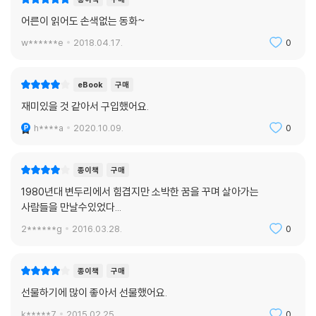
다.
어른이 읽어도 손색없는 동화~
마을의 오랜 풍습이자 연중행사인 ‘첫꽃날’. 강인한 생명력을 지닌 아카시
w******e
2018.04.17.
0
아꽃을 닮기를 바라며 어른들은 아이들을 마을 뒷산 용비봉에 올려 보낸
다. 용비봉이 구민 체육 센터 부지로 결정되어 아카시아꽃을 맛볼 수 있는
건 올해가 마지막이라는 말에 수원과 수길도 서둘러 아카시아 숲으로 향한
eBook
구매
다. 수백의 아이들이 모여드는 첫꽃날의 웅장하고 찬란한 풍경 속에서 수
재미있을 것 같아서 구입했어요.
원은 초라한 집과 핏빛의 도살장을 잠시 잊는다. 아카시아 숲은 힘겹고 처
절하게 살아가는 황룡동 아이들이 절망에만 머무르지 않도록 마법과도 같
h****a
2020.10.09.
0
은 힘을 불어넣는다.
종이책
구매
“엄마의 고함, 낡은 부엌살림, 선짓국 끓이는 냄새, 화장실에 가는 것…….
1980년대 변두리에서 힘겹지만 소박한 꿈을 꾸며 살아가는
담 없는 이 집에선 숨길 수 없는 게 너무 많았다.”
사람들을 만날수있었다...
2******g
2016.03.28.
0
사람들 북적이는 대로에 넘어져 선지가 담긴 들통을 엎고 피범벅이 되어
버리는 수원과 수길. 소설의 첫 장면은 황룡동에서의 삶이 그리 만만한 것
이 아님을, 이들이 겪는 가난의 무게가 얼마만 한 것인지를 확인케 하며 독
종이책
구매
자들을 강렬하게 작품 속으로 빨아들인다. 그리고 소설을 읽는 내내 황룡
선물하기에 많이 좋아서 선물했어요.
동 어디에서나 나는 비릿한 냄새가 맡아지는 것 같다. 그것은 황룡동 도살
장의 피비린내이기도 하고, 부산물을 넣고 끓인 선짓국 냄새이기도 하고,
k*****7
2015.02.25.
0