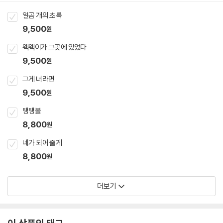
일곱 개의 초록
9,500
원
왝왝이가 그곳에 있었다
9,500
원
그게 너라면
9,500
원
탱탱볼
8,800
원
네가 되어 줄게
8,800
원
더보기