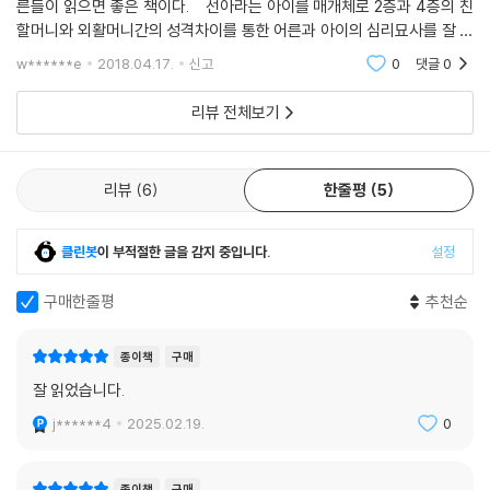
른들이 읽으면 좋은 책이다. 선아라는 아이를 매개체로 2층과 4층의 친
할머니와 외활머니간의 성격차이를 통한 어른과 아이의 심리묘사를 잘 표
“동생 꿈은 카우보이였다. 도살장 초원을 누비면서 새끼 돼지랑 송아지를
현한 내용이다. 어른은 자기의 모습대로 아이를 키울려고 하고, 아이는 그
돌봐 줄 거라고, 눈을 반짝이며 말하곤 했다.”
w******e
2018.04.17.
신고
0
댓글
0
중간에서 이러
도살장과 부산물 시장 일을 주업으로 삼은 사람들이 모여 사는 황룡동. 그
리뷰 전체보기
곳은 서울의 변두리, 경기도와의 경계에 자리한 동네다. 황룡동 한끝 골목
가 담장 없는 집엔 또래보다 힘이 세고 키가 큰 수원이 산다. 긴장하거나 당
리뷰
6
한줄평
5
황하면 말을 더듬는 수원은 몸을 다쳐 일하지 못하는 아빠를 대신해 부산
물 시장에 가 식구들이 먹을 선지를 들통 가득 사 들고 올 만큼 속내 깊은
아이다. 하지만 마음 한편으로는 피비린내 나는 도살장도, 남루한 살림뿐
클린봇
이 부적절한 글을 감지 중입니다.
설정
인 집도, 고함치는 엄마도, 술주정 하는 아빠도 사라져 버리길 바라기도 한
다. 말더듬을 타박하지 않고 “수원아, 과수원.” 하고 다정히 불러주는 정구
구매한줄평
추천순
오빠 덕에 수원은 멋진 성곽과 과수원 길이 있는 경기도의 중심 수원에 사
는 자신의 모습을 꿈꾼다.
종이책
구매
수원에겐 동생 수길이 있다. 도살장에 초원이 있어 소와 돼지가 평화롭게
잘 읽었습니다.
뛰논다는 아빠의 말을 철석같이 믿는 수길은 도살장을 지키는 카우보이가
j******4
2025.02.19.
0
되는 것이 꿈이다. 그런 수길의 믿음이 언제까지 계속될지 수원은 불안하
기만 하다. 수원은 언제나 동생 수길 곁을 지켜주고 싶다. 수길의 꿈과 환상
이 깨지거나 무너지지 않도록, 수길이 아픈 현실을 대면하지 않도록 말이
종이책
구매