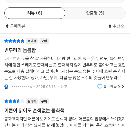
을까. 사실 이 소설은 작가가 스물다섯 살에 쓴 습작이 씨앗이 되어 15년이
리뷰
6
한줄평
5
지난 지금 한 권의 책으로 열매 맺게 된 것이다. 원고지 20매 분량으로 시
작된 이 이야기는 저자가 아동문학 작가로 데뷔한 이후에도 줄곧 ‘언젠가
구매리뷰
추천순
장편으로 써내야 할 이야기’로 작가의 내면에 존재했다. 작가로서 치열한
삶을 살아온 유은실은 계속해서 자신과 세상에 대해 탐문하고 고뇌한 끝에
비로소 새 이야기를 빚어 우리 앞에 내놓았다. 작가의 귀향이라 부를 수 있
종이책
구매
을 이 소설은 김진경 시인이 짚었듯 “작가 유은실의 근원이자 또 하나의 출
변두리와 늠름함
발점”이다.
나는 흐린 눈을 참 잘 사용한다. 내 방 변두리에 있는 옷 무덤도, 책상 변두
리에 쌓인 쓰레기도 존재하는 듯 존재하지 않게 변두리로 몰아내고는 흐린
유은실은 ´창작자(author)로서의 글쓰기´를 하는 작가 중 하나이다. 그
눈으로 대충 칠해버리고 살아간다.세상은 눈도 없는 주제에 흐린 눈 하나
리고 이 소설 『변두리』는 작가 유은실의 본격적인 귀향을 보여 주는 작품
는 잘 사용한다. 장애, 가난, 무지, 다름 등 많은 소수의 것들이 변두리로 밀
이다. 창작자로서의 작가는 세상과의 근원적 불화 관계 경험 때문에 글을
려난다. 그리고 대충 중요한 것들로 담벼락을 쌓아 덮어두고 흐린 눈으로
a*********s
2025.08.13.
신고
0
댓글
0
쓰는 사람이며, 달리 말하면 세상으로부터 쫓겨날 듯 말 듯 한 경계, 즉 변
칠해버린다
두리에 섰던 경험 때문에 글을 쓴다는 것이다. 유은실 작가의 치열한 귀향,
종이책
구매
『변두리』가 더 넓고 깊은 작품 세계로의 출발점이 되리라 믿고 기대한다. _
어른이 읽어도 손색없는 동화책...
김진경(시인)
동화책이지만 어른이 보기에도 손색이 없다. 어른들의 입장에서 쓰여졌지
열세 살 소녀 강수원, 변두리에서 삶의 비의를 목도하다
만 어린이의 감정 묘사를 잘 해 놓았다. 아이를 키우는-특히 초등학생-어