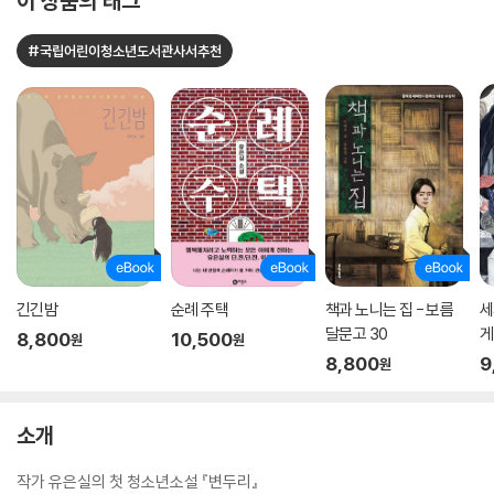
이 상품의 태그
#국립어린이청소년도서관사서추천
긴긴밤
순례 주택
책과 노니는 집 - 보름
세
달문고 30
게
8,800
10,500
원
원
8,800
9
원
소개
작가 유은실의 첫 청소년소설 『변두리』