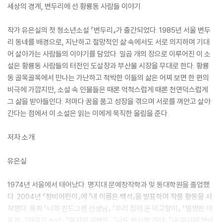
세상의 경계, 변두리에 선 황룡동 사람들 이야기
작가 유은실의 첫 청소년소설 『변두리』가 출간되었다. 1985년 서울 변두
리 동네를 배경으로, 지난하고 절망적인 삶 속에서도 서로 의지하며 기대
어 살아가는 사람들의 이야기를 담았다. 일곱 개의 장으로 이루어진 이 소
설은 황룡동 사람들의 터전인 도살장과 부산물 시장을 무대로 한다. 황룡
동 골목골목에서 만나는 가난하고 척박한 이들의 삶은 어찌 보면 한 편의
비극에 가깝지만, 소설 속 인물들은 때론 억척스럽게 때론 천연덕스럽게
그 삶을 받아들인다. 저마다 꿈을 품고 성장을 겪으며 서로를 껴안고 살아
간다는 점에서 이 소설은 읽는 이에게 묵직한 울림을 준다.
저자 소개
유은실
1974년 서울에서 태어났다. 명지대 문예창작학과 및 동대학원을 졸업했
다. 2004년 『창비어린이』에 「내 이름은 백석」을 발표하며 작품 활동을 시
작했다. 동화 『나의 린드그렌 선생님』 『우리 집에 온 마고할미』 『멀쩡한 이
유정』 『만국기 소년』 『마지막 이벤트』 『나도 편식할 거야』 『내 머리에 햇살