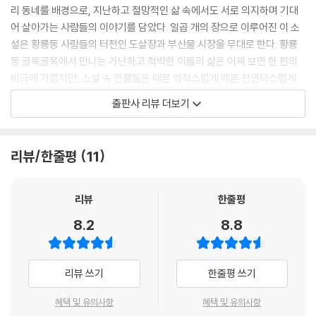
리 동네를 배경으로, 지난하고 절망적인 삶 속에서도 서로 의지하며 기대
어 살아가는 사람들의 이야기를 담았다. 일곱 개의 장으로 이루어진 이 소
설은 황룡동 사람들의 터전인 도살장과 부산물 시장을 무대로 한다. 황룡
동 골목골목에서 만나는 가난하고 척박한 이들의 삶은 어찌 보면 한 편의
비극에 가깝지만, 소설 속 인물들은 때론 억척스럽게 때론 천연덕스럽게
그 삶을 받아들인다. 저마다 꿈을 품고 성장을 겪으며 서로를 껴안고 살아
출판사 리뷰 더보기
간다는 점에서 이 소설은 읽는 이에게 묵직한 울림을 준다.
작가 유은실은 2004년 등단 이후 동화 『나의 린드그렌 선생님』 『멀쩡한
이유정』 『마지막 이벤트』 『만국기 소년』 『일수의 탄생』 등 내놓는 작품마
리뷰/한줄평
11
다 화제를 모으며 왕성하게 작품 활동을 이어왔다. 우리나라 아동문학을
대표하는 작가로서 그는 여린 존재들을 끌어안는 따뜻한 시선과 간결하고
세련된 특유의 문체로 세대를 아우르는 감동과 메시지를 전해왔다. 문단과
리뷰
한줄평
독자들로부터 아낌없는 사랑과 관심을 받음은 물론 『만국기 소년』은 200
8.2
8.8
7년 한국어린이도서상을 수상, 『멀쩡한 이유정』은 2010년 IBBY 어너리
스트에 선정되며 작품성을 인정받기도 했다. 그런 그가 청소년 독자들을
위해 써내려간 첫 작품이기에, 독자들은 큰 기대와 깊은 신뢰를 보내며 『변
리뷰 쓰기
한줄평 쓰기
두리』의 책장을 열 수밖에 없을 것이다.
작가는 책에서 이야기를 시작하기에 앞서 “내 삶의 중심, 변두리에게”라
혜택 및 유의사항
혜택 및 유의사항
는 말로 입을 뗀다. 작가에게는 어떻게 ‘변두리’가 삶의 중심이 될 수 있었