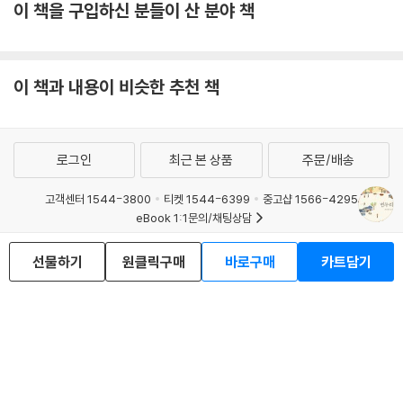
이 책을 구입하신 분들이 산 분야 책
과 슬픔을 비껴가지 않는다. 처절한 밑바닥의 삶을 살아가는 황룡동 사람
들 모습을 수원의 시선으로 또박또박 기록한다. 그를 좇아 이 소설의 끝에
닿으면 우리는 알게 된다. 무너진 꿈과 세상을 향해 다시 한 걸음 내딛은 수
원처럼, 우리는 우리의 상처와 결핍을 ‘제대로’ 바라보아야 한다는 것을. 우
이 책과 내용이 비슷한 추천 책
리가 살아가는 이 세계에 대해 의심하고 반문해야 한다는 것을. 또한 단맛,
쓴맛, 고소한 맛 등 갖가지 맛이 어우러져 누린 듯 깊은 맛을 내는 선짓국처
럼, 우리가 살고 있는 이 세계가 지질하고 구저분한 삶일지라도 어울려 살
로그인
최근 본 상품
주문/배송
아갈 때 찬연히 빛날 수 있다는 것을 작가는 시사한다. 사춘기 소녀 수원의
안팎을 들여다보는 작가의 깊은 눈과 아름다운 문장들, 소뼈를 단숨에 가
고객센터 1544-3800
티켓 1544-6399
중고샵 1566-4295
르는 칼날처럼 마음 깊숙이 파고드는 어떤 처연함과 슬픔이 바로 이 소설
eBook 1:1문의/채팅상담
에 녹아 있다. 서사를 통해 진정한 의미의 성장과 성숙을 가능케 하는 이 소
예스이십사(주) 사업자 정보
설은 자기와 세계의 비극과 슬픔을 직면할 수 있는 시간과 기회를 호출할
선물하기
원클릭구매
바로구매
카트담기
것이다.
이용약관
개인정보처리방침
청소년보호정책
PC버전
회사소개
거래처관계자께
도서홍보
광고
Copyright © YES24 Corp. All Rights Reserved.
MATOM11