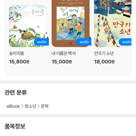
송아지똥
내 이름은 백석
만국기 소년
15,800
15,000
18,000
원
원
원
관련 분류
eBook
청소년
문학
품목정보