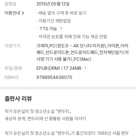
발행일
2015년 05월 12일
이용안내
배송 없이 구매 후 바로 읽기
이용기간 제한없음
TTS 가능
저작권 보호를 위해 인쇄 기능 제공 안함
지원기기
크레마,PC(윈도우 - 4K 모니터 미지원),아이폰,아이
패드,안드로이드폰,안드로이드패드,전자책단말기(저
사양 기기 사용 불가),PC(Mac)
파일/용량
EPUB(DRM) | 17.34MB
ISBN13
9788954636070
출판사 리뷰
작가 유은실의 첫 청소년소설 『변두리』
세상의 경계, 변두리에 선 황룡동 사람들 이야기
작가 유은실의 첫 청소년소설 『변두리』가 출간되었다. 1985년 서울 변두