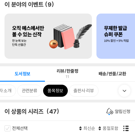
이 분야의 이벤트
9
리뷰/한줄평
도서정보
배송/반품/교환
11
자 소개
관련분류
품목정보
출판사 리뷰
이 상품의 시리즈
47
알림신청
전체선택
최신순
품절포함