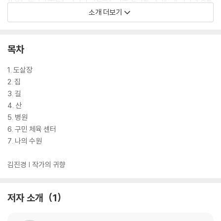
냄새』 『일수의 탄생』등과, 청소년소설 『변두리』를 썼다. 2007년 『만국기
소개 더보기
소년』으로 한국어린이도서상을 수상하였고, 2010년 『멀쩡한 이유정』이 I
BBY Honour List에 선정되었다.
목차
1. 도살장
2. 집
3. 길
4. 산
5. 병원
6. 구민 체육 센터
7. 나의 수원
김진경 | 작가의 귀향
저자 소개
1