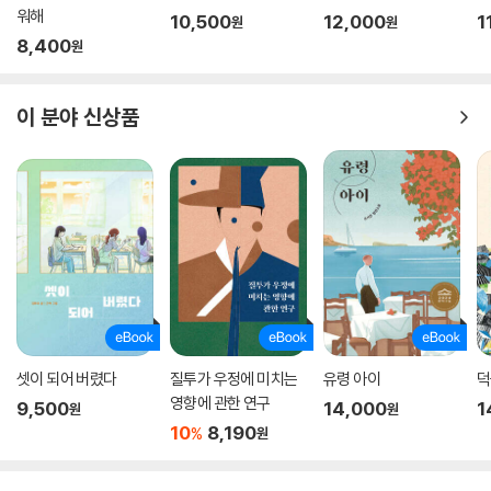
는 자기 방식의 원형이 있다. 초경과 몽정을 하지 않은 아이들이 첫 아카시
워해
10,500
12,000
1
원
원
아꽃을 따 먹는 마을 행사가 이 소설에서 압도적인 비중을 차지하는 것으
8,400
원
로 보아 유은실이 세상과의 불화 관계를 넘어서는 방식은 무척 따뜻한 방
식인 듯싶다. _김진경(시인)
이 분야 신상품
뚝배기에 든 따뜻한 선짓국처럼 읽는 이의 마음을 뭉근히 데우는 소설
이 소설은 이쯤에서 멈추겠지 싶은 순간 예상을 깨고 수면 밑으로 내려가
고, 내려가고 또 내려간다. 깊고 어둡고 황량한 심연을 마주하기 두려워 제
발 이 정도에서 멈추었으면 좋겠다고 생각할 때에도 작가는 고도의 수압을
감내하며 더 깊이 침잠한다. 이렇게 우리는 이 소설의 끝에서 세계와 내면
의 바닥을 마주한다. 그것은 고통스러운 일이다. 심해의 바닥을 본 물고기
가 발광체를 가지게 되는 것처럼 세계의 바닥을 본 소년과 소녀만이 진정
한 어른으로 성장할 수 있다. 그래서 이 소설은 쓸쓸하지만 따뜻하고, 소박
하지만 장엄하다. _유영진(아동청소년문학평론가)
셋이 되어 버렸다
질투가 우정에 미치는
유령 아이
덕
영향에 관한 연구
9,500
14,000
1
원
원
이 소설은 80년대 중반 서울 변두리 동네에 머무르는 이야기가 아니라, 자
10
8,190
%
원
신과 세상을 ‘진짜’ 대면하는 삶의 어떤 순간을, 그리고 세상이 황량할지라
도 더불어 사는 따뜻한 사람들을 이야기하는 작품이다. 작가는 삶의 비극