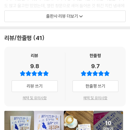
도 않고 울고만 있었는데, 열린 창문으로 새어 들어온 갓 튀긴 치킨 냄새에
참을 수 없어져서 치킨을 시켰다는 사연이다. 여전히 깊은 슬픔에 잠겨 있
출판사 리뷰 더보기
었고 눈물도 멈추지 않았지만 치킨을 입에 넣는 것도 멈출 수 없었다고. 조
우리는 이 사연을 “절망의 한가운데서 찾아오는 삶의 의지, 그러니까 희망
에 대한 이야기”로 기억한다. “그리고 그런 불가해한 순간은 반드시 한 번
리뷰/한줄평
41
쯤 우리를 지나간다고 믿게 되었어요.”
“불행이 다가오면 움직여선 안 돼.
리뷰
한줄평
반응하지 말고 아무 일도 없는 것처럼 행동하는 거지.
9.8
9.7
아침밥 먹고 점심밥 먹고 저녁밥 먹고.
최대한 그대로 지속하는 거야. 모든 것을. 알겠어?” _본문에서
리뷰 쓰기
한줄평 쓰기
『얼토당토않고 불가해한 슬픔에 관한 1831일의 보고서』는 “무너졌지만
완전히 무너진 것은 아닌” 사람들의 이야기다. 비일상적인 슬픔을 맞닥뜨
혜택 및 유의사항
혜택 및 유의사항
리고도 어떻게든 일상을 지속해 나가는 이들은 알고 있다. 슬픔이 동나고
난 다음에야 앞으로 나아갈 수 있는 게 아니라, 어떻게든 앞으로 나아가는
동안에 슬픔은 조금씩 견딜 만해진다는 것을.
10
더보기