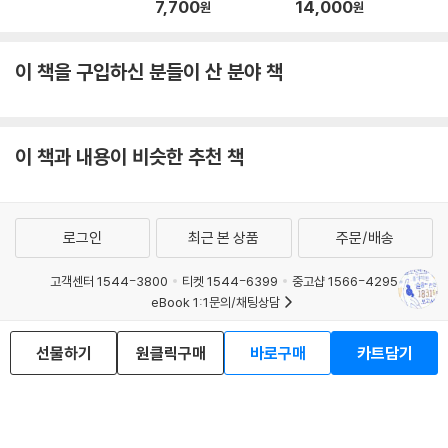
7,700
14,000
원
원
이 책을 구입하신 분들이 산 분야 책
이 책과 내용이 비슷한 추천 책
로그인
최근 본 상품
주문/배송
고객센터 1544-3800
티켓 1544-6399
중고샵 1566-4295
eBook 1:1문의/채팅상담
예스이십사(주) 사업자 정보
선물하기
원클릭구매
바로구매
카트담기
이용약관
개인정보처리방침
청소년보호정책
PC버전
회사소개
거래처관계자께
도서홍보
광고
Copyright © YES24 Corp. All Rights Reserved.
MATOM12