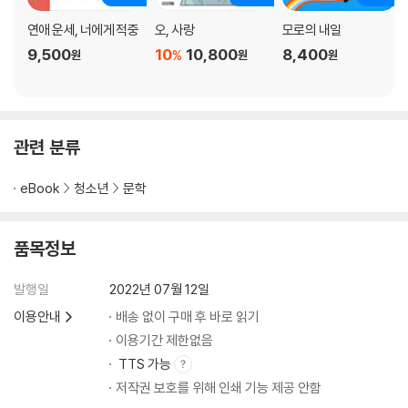
연애 운세, 너에게 적중
오, 사랑
모로의 내일
9,500
10
10,800
8,400
%
원
원
원
관련 분류
eBook
청소년
문학
품목정보
발행일
2022년 07월 12일
이용안내
배송 없이 구매 후 바로 읽기
이용기간 제한없음
TTS 가능
저작권 보호를 위해 인쇄 기능 제공 안함