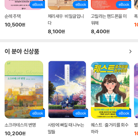
순례 주택
체리새우: 비밀글입니
고릴라는 핸드폰을 미
폭
다
워해
10,500
1
원
8,100
8,400
원
원
이 분야 신상품
소크라테스의 변명
사랑에 빠질 때 나누는
퀘스트 : 줄거리를 회수
별
말들
하라
10,200
1
원