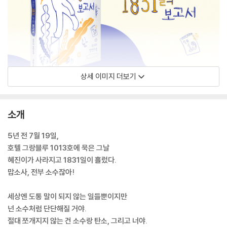
상세 이미지 더보기
소개
5년 전 7월 19일,
호텔 그랑블루 1013호에 묵은 그날
혜진이가 사라지고 1831일이 흘렀다.
맙소사, 전부 소수잖아!
세상엔 도통 말이 되지 않는 일들뿐이지만
넌 소수처럼 단단해질 거야.
절대 쪼개지지 않는 건 소수랑 탄소, 그리고 너야.