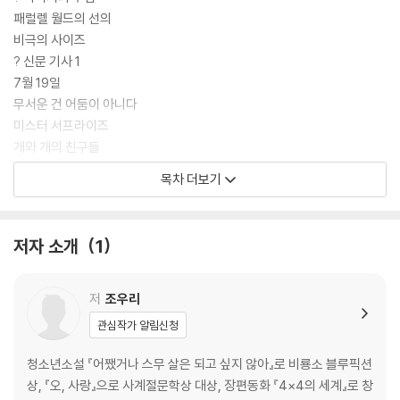
을 수 없는 목격담마저 나온다. “혜진이를 봤어. 일주일 전에.”
패럴렐 월드의 선의
비극의 사이즈
어떤 사람들은 타인의 아픔에 더 크게 공명한다.
? 신문 기사 1
(…) 아주머니와 엄마를 연결시킨 슬픔에 대해 오래 생각했다. _본문에서
7월 19일
무서운 건 어둠이 아니다
누군가의 슬픔을 내 것처럼 앓는 것이 가능할까. 깊은 슬픔의 바다를 ‘함께’
미스터 서프라이즈
헤쳐 가는 것이 가능한가. 때로 삭막하고 무자비하게 보이는 세상에선 불
개와 개의 친구들
가능한 일일 것만 같다. 그러나 이 소설은 그것이 얼마든지 일어날 수 있는
최수민식 장래 희망
목차 더보기
일이라고 말한다. 말도 안 되는 슬픔이 불쑥 덮쳐 오는 게 인생이라면, 그
문
슬픔을 견디게 하는 선의 또한 불쑥 찾아올 수 있는 것 아니겠느냐고. “모
기, 딸꾹, 도
든 것은 연결되어” 있으니까, 어떤 사람들은 슬픔을 가교 삼아 손을 맞잡기
한 통의 이메일과 한 통의 전화
저자 소개
1
도 하는 것이라고.
빛나
비밀 상호주의
세상엔 정말 알 수 없는 일들이 일어나니까. _본문에서
? 인터넷 카페 게시판
저
조우리
? 경찰 녹취록
관심작가 알림신청
? 신문 기사 2
조각난 사람들
청소년소설 『어쨌거나 스무 살은 되고 싶지 않아』로 비룡소 블루픽션
빈방
상, 『오, 사랑』으로 사계절문학상 대상, 장편동화 『4×4의 세계』로 창