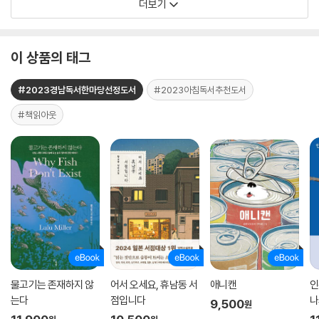
더보기
이 상품의 태그
#2023경남독서한마당선정도서
#2023아침독서추천도서
#책읽아웃
물고기는 존재하지 않
어서 오세요, 휴남동 서
애니캔
인
는다
점입니다
나
9,500
원