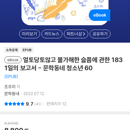
미리보기
카드뉴스
파트너샵
공유하기
소득공제
EPUB
얼토당토않고 불가해한 슬픔에 관한 183
eBook
1일의 보고서 - 문학동네 청소년 60
EPUB
조우리
저
문학동네
2022.07.12.
9.7
판매지수
12
41
8,800
원