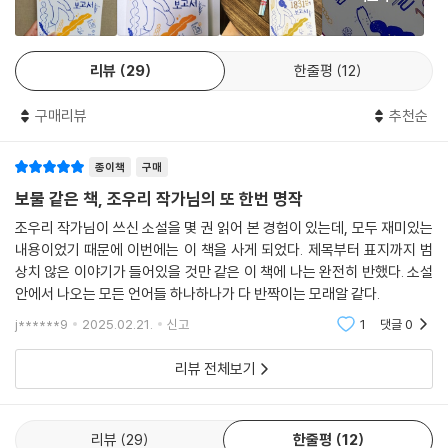
“그것을 온몸으로 떠받치며 견디고 다시 한번 나아가는 이야기를 그리고
싶었다.
조금 이상해도, 비뚤어져 있어도, 누구에게 이해받지 못한다 해도
리뷰
29
한줄평
12
자기 자신의 방식으로 견디어 나가는 씩씩한 사람들에 대해.
구매리뷰
추천순
이를테면 고소한 치킨 냄새처럼 작지만 우리를 살게 하는 것들-
둘만 나누는 비밀, 머뭇거리는 마음, 막연한 호감,
종이책
구매
소설의 첫 문장, 누군가의 온기, 사소한 격려 같은 것들은
언제나 가만가만 다가온다는 것을 잊지 않기를.” _조우리
보물 같은 책, 조우리 작가님의 또 한번 명작
조우리 작가님이 쓰신 소설을 몇 권 읽어 본 경험이 있는데, 모두 재미있는
고소한 치킨 냄새, 누군가의 온기, 사소한 격려 같은 것들이 있어 우리는 소
내용이었기 때문에 이번에는 이 책을 사게 되었다. 제목부터 표지까지 범
수처럼 단단할 수 있다. 끝내 쪼개지지 않는다. 얼토당토않고 불가해하지
상치 않은 이야기가 들어있을 것만 같은 이 책에 나는 완전히 반했다. 소설
만 실로 그러하다.
안에서 나오는 모든 언어들 하나하나가 다 반짝이는 모래알 같다.
j******9
2025.02.21.
신고
1
댓글
0
리뷰 전체보기
리뷰
29
한줄평
12