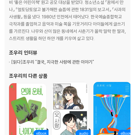
바닷가의 장례식
비 ‘좋은 어린이책’ 원고 공모 대상을 받았다. 청소년소설 『꿈에서 만
그 장면
나』 『얼토당토않고 불가해한 슬픔에 관한 1831일의 보고서』 『사과의
모든 것은 연결되어 있어
사생활』 등을 냈다. 1980년 인천에서 태어났다. 한국예술종합학교
극작과를 졸업하고 음악과 미술 쪽을 기웃거리다 아이들에게 글쓰기
를 가르친다. 나무와 산이 많은 동네에서 사춘기가 올락 말락 한 딸과,
스트리트 생활을 하던 하얀 개를 키우며 살고 있다.
조우리
인터뷰
[읽다]
조우리 "결국, 지극한 사랑에 관한 이야기"
조우리
의 다른 상품