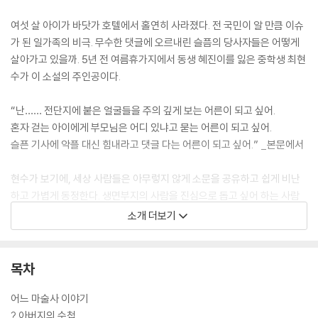
여섯 살 아이가 바닷가 호텔에서 홀연히 사라졌다. 전 국민이 알 만큼 이슈
가 된 일가족의 비극. 무수한 댓글에 오르내린 슬픔의 당사자들은 어떻게
살아가고 있을까. 5년 전 여름휴가지에서 동생 혜진이를 잃은 중학생 최현
수가 이 소설의 주인공이다.
“난…… 전단지에 붙은 얼굴들을 주의 깊게 보는 어른이 되고 싶어.
혼자 걷는 아이에게 부모님은 어디 있냐고 묻는 어른이 되고 싶어.
슬픈 기사에 악플 대신 힘내라고 댓글 다는 어른이 되고 싶어.” _본문에서
현수가 보기에, 세상 사람들은 아무렇지 않게 소문을 공유하고 쉽게 비난
하고 가볍게 동정한다. 생면부지의 사람을 진심으로 돕고 싶어 하는 사람
은 평행세계에나 존재한다는 게 현수의 생각이다. 그런 현수에게 “이상한
소개 더보기
사람들”이 꼬이기 시작한다. 티브이 프로 ‘서프라이즈’ 이야기만 줄줄 늘어
놓는가 하면, 느닷없이 다가와 비밀을 털어놓는다. 좀 괴상하고 별난 구석
이 있는, 가끔은 제정신이 아닌 것도 같은 사람들. 알고 보니 모두 누군가의
목차
빈자리를 견디고 있는 사람들이었다. 너무 큰 슬픔에는 다른 슬픔을 끌어
당기는 자석이라도 있는 것일까? 이상한 것은 그뿐만이 아니다. 기이한 우
어느 마술사 이야기
연으로 겹치는 숫자들, 게다가 그 숫자들이 모두 소수라니……. 마침내 믿
? 아버지의 수첩