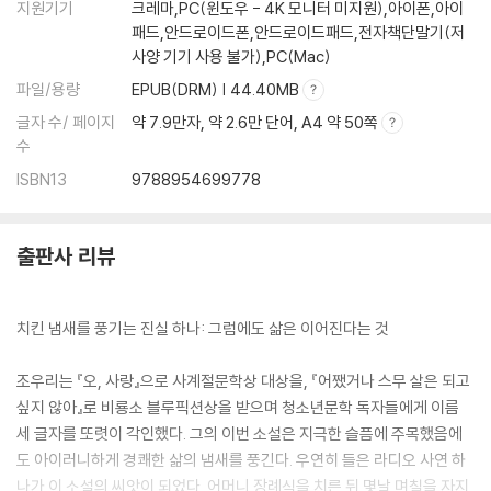
지원기기
크레마,PC(윈도우 - 4K 모니터 미지원),아이폰,아이
패드,안드로이드폰,안드로이드패드,전자책단말기(저
사양 기기 사용 불가),PC(Mac)
파일/용량
EPUB(DRM) | 44.40MB
글자 수/ 페이지
약 7.9만자, 약 2.6만 단어, A4 약 50쪽
수
ISBN13
9788954699778
출판사 리뷰
치킨 냄새를 풍기는 진실 하나: 그럼에도 삶은 이어진다는 것
조우리는 『오, 사랑』으로 사계절문학상 대상을, 『어쨌거나 스무 살은 되고
싶지 않아』로 비룡소 블루픽션상을 받으며 청소년문학 독자들에게 이름
세 글자를 또렷이 각인했다. 그의 이번 소설은 지극한 슬픔에 주목했음에
도 아이러니하게 경쾌한 삶의 냄새를 풍긴다. 우연히 들은 라디오 사연 하
나가 이 소설의 씨앗이 되었다. 어머니 장례식을 치른 뒤 몇날 며칠을 자지