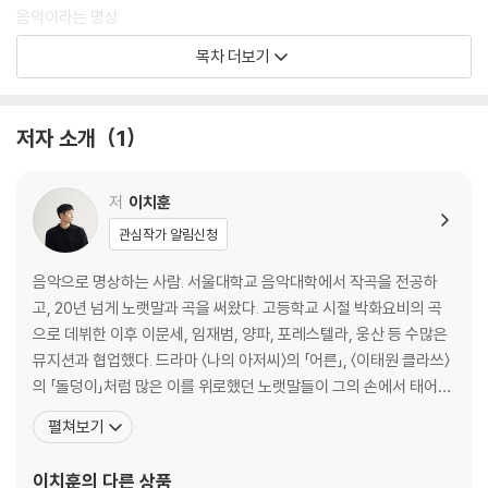
겸임교수, 작가)
음악이라는 명상
소풍객
목차 더보기
내 안의 네 살배기
나의 유난한 스승
아버지처럼 살기 싫었어
저자 소개
1
어른이를 위한 자장가
[명상 가이드 1] 제 마음 찾기
저
이치훈
2장 | 내 안의 고요에 가닿는 길
관심작가 알림신청
어쩌다, 명상 선생님
음악으로 명상하는 사람. 서울대학교 음악대학에서 작곡을 전공하
명상이라는 다의어
고, 20년 넘게 노랫말과 곡을 써왔다. 고등학교 시절 박화요비의 곡
나에게로의 첫 질문
으로 데뷔한 이후 이문세, 임재범, 양파, 포레스텔라, 웅산 등 수많은
돌아와요, ‘지금 여기’에
뮤지션과 협업했다. 드라마 〈나의 아저씨〉의 「어른」, 〈이태원 클라쓰〉
잠시, 멈춰 설게요
의 「돌덩이」처럼 많은 이를 위로했던 노랫말들이 그의 손에서 태어났
자세만으로, 호흡만으로, 미소만으로
다. 오랜 시간 음악을 만들며 내면의 눈으로 자신과 세상을 들여다보
펼쳐보기
이름을 붙여주세요
는 과정에서 자연스럽게 명상을 만났다. 이후 음악과 명상이 서로의
자극과 반응 사이, 그 공간
길이 될 수 있는지 탐구하고 또 훈련하며 그 경계를 넓혀왔다. 현재는
이치훈
의 다른 상품
미움 분해 공식