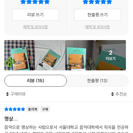
다고 말이다. 『명상하는 마음』은 그가 지난 시간 명상을 통해 마주한 고요
- 곽정은 (한양대학교 상담심리대학원 겸임교수, 작가)
와 변화를 처음으로 타인과 나누기 위해 꺼내놓은 기록이다.
우리가 태어나는 순간부터 죽어가는 존재라는 사실을 구태여 기억하는 것
리뷰 쓰기
한줄평 쓰기
명상 프로그램을 함께 기획하며 만났던 그가 오래도록 품어온 말들이 책이
은 지금 여기에 살아 있음을 더욱 깊이 기억하는 일입니다. 죽음을 생생히
직장인부터 대학생까지, 삶의 최전선에서 명상을 찾은 사람들
되었다. 작가의 글에는 가르치는 문장이 없다. 틀린 감정은 없다고, 지금 이
기억할수록, 삶은 더욱 생생히 현존합니다. 삶을 더욱 살뜰하게 합니다. 또
혜택 및 유의사항
혜택 및 유의사항
“우리는 각자의 삶 속에서 이미, 명상 중입니다”
대로를 허락해도 된다고, 한참을 노랫말로 사람의 마음에 다가와준 이가
죽음을 인식하는 사람에게는 ‘삶은 무엇인가?’, ‘왜 사는가?’, ‘어떻게 살 것
어떠한 강요나 설명 대신 곁에 앉아준다. 줄곧 애쓰느라 꽉 쥐고 있던 마음
인가?’ 하는 근원적 질문이 절실합니다. 단순히 현재의 삶에 대한 소중함을
명상은 더 이상 산속 수행자들만의 전유물이 아니다. 현대인의 일상 깊숙
어딘가에 숨 쉴 틈이 생기는 건 그래서일 거다. 잘 해내야 한다는 마음을 놓
일깨워주는 것만이 아니라, 삶을 더욱 깊이 이해하고 온전히 살 수 있게 합
이 들어온 명상은 번아웃과 스트레스를 다스리는 실질적인 회복 수단으로
2
지 못하는 사람이라면, 이 글 앞에서 잠시 멈추어 가면 어떨까. 자기 안의
니다.
자리 잡았으며, 국내외 유수의 기업들 역시 구성원의 정신건강을 위해 이
더보기
목소리를 놓친 밤에 펼쳐두면 좋겠다.
--- pp.163-164 「바람이 건네준 말」 중에서
를 적극 도입하는 추세다. KAIST 명상과학연구소에서 명상 지도자로 활
4
- 최소현 (네이버 Creative&Experience 부문장)
동하며 학부생들을 위한 명상 수업을 진행하고 있는 저자가 최근 몇 년간
이 계절의 꽃은 우리가 바쁜 걸음을 잠시 멈추어 세웠을 때 비로소 보이는
가장 많은 강의 요청을 받는 곳 역시 기업 현장이다. 음악명상 그룹 ‘케렌시
리뷰
15
한줄평
13
것입니다. 언제나 지금 여기에 존재하는 것입니다.
아’의 대표로서 강남 빌딩 숲 한복판에서 명상 프로그램을 운영했을 때, 주
--- p.203 「이 계절의 꽃」 중에서
로 만났던 이들 또한 삶의 최전선에서 고군분투하는 직장인이었다.
구매리뷰
추천순
명상가는 방석 위에서, 연주자는 악기 위에서, 목수는 나무 앞에서, 요리사
저자는 이 흐름 속에서 한 가지 역설적인 경향을 발견한다. 많은 이들이 명
종이책
구매
는 주방에서, 부모는 육아의 한복판에서. 그렇게 우리 모두는 삶의 현장에
상마저 ‘잘 해내야 하는 과제’나 자기계발의 수단으로 삼아 스스로를 압박
명상...
서 각자의 방식으로 수행 중입니다. 업으로서의 일이든, 평범한 일상이든
한다는 점이다. 더 나아져야 한다는 조급함이 작동하는 순간, 명상은 본래
마찬가지입니다. 모든 삶은 곧 수행입니다.
음악으로 명상하는 사람으로서 서울대학교 음악대학에서 작곡을 전공하
의 의미에서 멀어진다. 저자는 분명하게 말한다. 명상은 무언가를 성취하