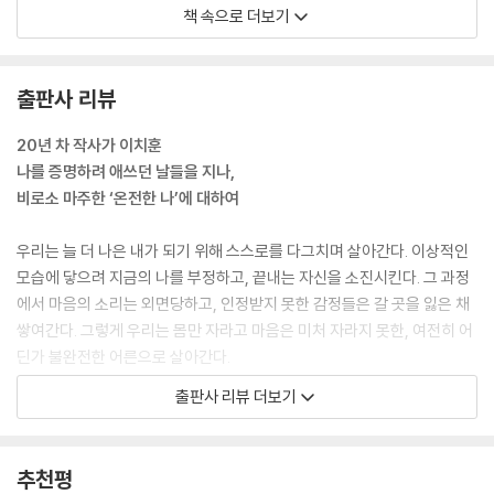
돌이켜 보니, 삶은 늘 그때그때 다른 방식으로 길을 내어주고 있었습니다.
책 속으로 더보기
다만 저는 그 길을 알려주는 작은 신호보다 저를 향한 타인의 시선과 평가
에 더 귀를 기울이고 있었던 겁니다. 그림자를 벗어나려 애쓰느라 정작 제
안의 소리를 듣지 못했습니다. 인정받고 싶어 달려가던 모든 길 끝에서, 결
출판사 리뷰
국 다시 저 자신에게로 돌아온 것입니다.
--- p.34 「그림자와 함께 자란 아이」 중에서
20년 차 작사가 이치훈
나를 증명하려 애쓰던 날들을 지나,
쉬는 게 명상이라던 그 말씀이 어찌나 받아들이기 어렵던지요. 방법은 단
비로소 마주한 ‘온전한 나’에 대하여
순했습니다. 그냥 쉬는 것. 애쓰지 않는 것. 차라리 게을러지는 것이었습니
다. 쉬고 또 쉬었습니다. ‘이게 뭐지?’ 하고 올라오는 의심마저 쉬어버렸을
우리는 늘 더 나은 내가 되기 위해 스스로를 다그치며 살아간다. 이상적인
때, 비로소 무언가 드러나기 시작했습니다. 형용할 수 없는 평안함. 완전할
모습에 닿으려 지금의 나를 부정하고, 끝내는 자신을 소진시킨다. 그 과정
정도의 고요함. 그리고 그것은 오래전부터 내 안에 있어왔고, 단 한 번도 훼
에서 마음의 소리는 외면당하고, 인정받지 못한 감정들은 갈 곳을 잃은 채
손되거나 사라진 적이 없었다는 깨달음. 그제야 돌아온 나 자신을 향한 스
쌓여간다. 그렇게 우리는 몸만 자라고 마음은 미처 자라지 못한, 여전히 어
스로의 따뜻하고 친절한 시선. 지난 몇 년간의 극심했던 겨울이 일순간에
딘가 불완전한 어른으로 살아간다.
녹는 봄날이었습니다.
출판사 리뷰 더보기
‘이게 바로 명상이구나.’
작사가 이치훈도 다르지 않았다. 경쟁이 극심한 대중음악 시장에서 그는
--- p.79 「어쩌다, 명상 선생님」 중에서
늘 음악으로 자신을 증명해야 했고, 그 압박이 가장 극에 달했던 순간이 바
로 〈나의 아저씨〉 OST 「어른」을 작사하던 때였다. 마감 기한을 이미 넘겼
추천평
내가 나를 이렇게 가깝고 다정하게 마주하게 되었을 때, 가슴에 대고 나지
으나, 아무리 쥐어짜도 머릿속은 텅 빈 것처럼 아무것도 떠오르지 않았다.