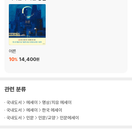
KAIST 명상과학연구소에서 연구 중인 하
애씀 없는 노력
나를 기다리는 시간
마음을 마음만으로 어쩌지 못할 때
어떤 것도 내가 아니야
[명상 가이드 2] 본래의 나로 회복하기
3장 | 삶이 가르쳐준 명상법
어른
10
14,400
%
원
너무 살고 싶을 때, 우리는 죽고 싶다 말합니다
생각이 생각인 줄 안다면
바람이 건네준 말
쓰라린 상처를 서둘러 교훈으로 덮지 마세요
관련 분류
나의 감정에 친절해지는 연습
인생은 해석학
국내도서
에세이
명상/치유 에세이
오늘도 어제에 3분의 2를 베어 먹혔습니다
국내도서
에세이
한국 에세이
나의 케렌시아
국내도서
인문
인문/교양
인문에세이
무감각 인간이 목적은 아니었습니다만
이 계절의 꽃