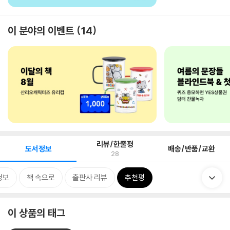
이 분야의 이벤트
14
리뷰/한줄평
도서정보
배송/반품/교환
28
정보
책 속으로
출판사 리뷰
추천평
이 상품의 태그