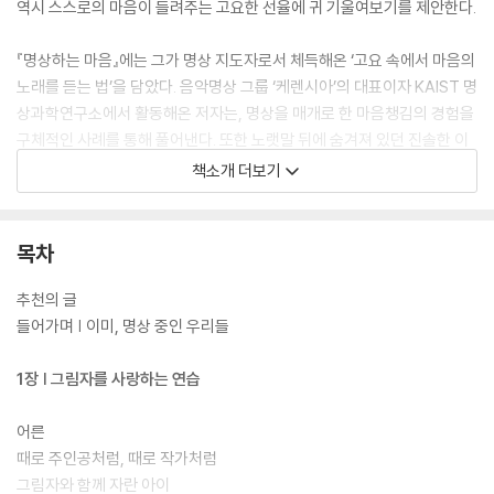
역시 스스로의 마음이 들려주는 고요한 선율에 귀 기울여보기를 제안한다.
『명상하는 마음』에는 그가 명상 지도자로서 체득해온 ‘고요 속에서 마음의
노래를 듣는 법’을 담았다. 음악명상 그룹 ‘케렌시아’의 대표이자 KAIST 명
상과학연구소에서 활동해온 저자는, 명상을 매개로 한 마음챙김의 경험을
구체적인 사례를 통해 풀어낸다. 또한 노랫말 뒤에 숨겨져 있던 진솔한 이
야기와 함께, 일상에서 바로 실천 가능한 명상 방법을 제시한다. 특히 책에
책소개 더보기
는 저자가 직접 녹음한 명상 가이드와 ‘케렌시아’의 플레이리스트가 수록
되어 있어, 독자들이 음악과 함께 고요한 명상의 시간을 실제로 경험헐 수
있도록 구성했다. 쉴 새 없이 흔들리는 일상 속에서 중심을 잃어가는 이들
목차
에게, 세상의 소음을 잠시 끄고 자신만의 고요로 돌아가는 시간을 선물하
는 책이다.
추천의 글
들어가며 | 이미, 명상 중인 우리들
“명상을 통해 자신에게 당도한 이야기가
그의 노랫말처럼 아름답고 단단하게 적혀 있다.” _최인아(최인아책방 대
1장 | 그림자를 사랑하는 연습
표, 작가)
어른
“마음이 무너진 당신에게, 삶의 혜안을 원하는 당신에게
때로 주인공처럼, 때로 작가처럼
기꺼이 이 책을 권하고 싶습니다.” _곽정은(한양대학교 상담심리대학원
그림자와 함께 자란 아이