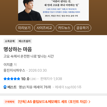
미리보기
사이즈비교
카드뉴스
공유하기
소득공제
베스트셀러
명상하는 마음
고요 속에서 온전한 나로 빛나는 시간
이치훈
저
웅진지식하우스
2026.03.30.
10.0
판매지수
1,938
28
베스트
명상/치유 에세이
76위
에세이 top100 1주
[단독] A5 클립보드&메모패드 세트 (포인트 차감)
구매혜택