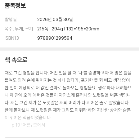
절박하게 그러나 아무 바람 없이
품목정보
삶의 명상가들
[명상 가이드 3] 오늘 하루에, 굿나잇!
발행일
2026년 03월 30일
쪽수, 무게, 크기
215쪽 | 294g | 132*195*20mm
ISBN13
9788901299594
책 속으로
때로 그런 경험을 합니다. 어떤 일을 할 때 ‘나’를 증명하고자 더 많은 힘을
들여도 외려 손에 쥐어지는 것 하나 없다가, 포기한 듯 힘 빼고 생각 없이
한 일이 예상외로 더 값진 결과로 돌아오는 경험을요. 생각 하나 내려놓으
니 제 안에 오래 애써온 것들이 자연스레 흘러나와 노랫말을 써준 셈입니
다. 저는 그간 제가 쓴 노랫말은 저의 머리가 다 지어온 줄로 알았습니다.
한데 돌아보니 제 노랫말은 제가 그리도 미워라 하던 지난한 상처와 슬픔
이 엮어온 작품이었습니다.
--- p.19 「어른」 중에서