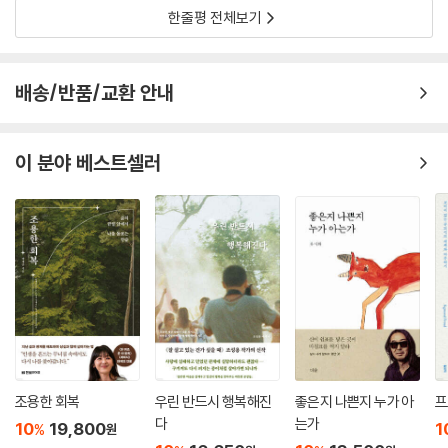
한줄평 전체보기
“어른이 된다는 건,
내 안에 고요를 하나 마련하는 일”
배송/반품/교환 안내
명상 지도자로서 안내하는 조용한 회복의 시간
끝날 것 같지 않던 긴 겨울 끝에 먼저 봄을 만난 사람이 있다면, 아직 추운
이 분야 베스트셀러
길을 걷고 있는 누군가에게 그 따뜻함을 전하고 싶을 것이다. “내가 만난
봄날을 겨울을 걷고 있는 누군가에게 전해주고 싶다는 마음 하나로. 나의
겨울만큼 당신의 겨울이 길고 춥지 않길 바라는 간절한 마음으로.”(80쪽)
이 책은 이치훈 작가의 그 다정한 마음에서 출발한다.
“형용할 수 없는 평안함. 완전할 정도의 고요함. 그리고 그것은 오래전부터
내 안에 있어왔고, 단 한 번도 훼손되거나 사라진 적이 없었다는 깨달음. 그
제야 돌아온 나 자신을 향한 스스로의 따뜻하고 친절한 시선. 지난 몇 년간
의 극심했던 겨울이 일순간에 녹는 봄날이었습니다. ‘이게 바로 명상이구
나.’” (79쪽)
조용한 회복
우린 반드시 행복해진
좋은지 나쁜지 누가 아
프
다
는가
『명상하는 마음』은 저자가 명상 지도자로서 먼저 마주한 내면의 풍경을 독
10
19,800
1
%
원