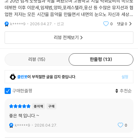
고 20년 넘게 노랫말과 곡을 써왔으며 고등학교 시절 박화요비의 곡으로
--- p.209 「삶의 명상가들」 중에서
기 위한 도구가 아니라, 지금 이 순간을 있는 그대로 감각하고 현재의 상태
데뷔한 이후 이문세,임제범,양파,포레스텔라,웅산 등 수많은 뮤지션과 협
를 알아차리며 머무는 경험 그 자체라고 말이다.
업한 저자는 모든 시간을 음악을 만들면서 내면의 눈으노 자신과 세상을
들여다보는 과정에서 자연스럽게 명상을 만나게 되었습니다.
k*****9
2026.04.27.
신고
0
댓글
0
저자에 따르면 결국 명상은 삶 바깥에 존재하는 거창한 무엇이 아니다. 좋
아하는 음악에 깊이 빠져들었던 순간, 지하철에서 책에 몰입했던 짧은 시
리뷰 전체보기
간, 길을 걷다 문득 하늘을 올려다보며 멈춰 선 찰나까지. 우리는 이미 일상
속에서 수많은 ‘명상의 순간’을 살아가고 있다. 우리에게 필요한 것은 더 잘
해내는 기술이 아니라, 지금 이 순간 내 안에서 일어나는 것을 그저 알아차
리뷰
15
한줄평
13
리는 일뿐이다. 늘 밖을 향해 있던 시선을 안으로 돌려 타인의 기준이 아닌
나 자신의 감각으로 하루를 채울 때, 비로소 감정의 소용돌이 속에서도 휩
클린봇
이 부적절한 글을 감지 중입니다.
설정
쓸리지 않는 내면의 중심이 생긴다. 그 고요한 알아차림이 쌓일 때, 우리는
비로소 ‘나’로서 숨 쉬는 진짜 삶을 살게 된다.
구매한줄평
추천순
“글을 쓰면서 한 번 더 확인하게 되었습니다. 모든 사람은 각자만의 삶으로
명상을, 즉 수행을 하며 살아간다는 것을요. 고된 하루 끝에서 한참을 초점
종이책
구매
없이 밤하늘을 바라볼 때, 매일 전쟁 같은 일상에서 포기와 싸움을 고민할
좋은 책 입니다.~
때, 그리고 누군가를 몹시 그리워하거나 미워할 때조차, 우리는 모두 저마
k*****9
2026.04.27.
0
다의 유별난 방식으로 명상 중입니다.” (8쪽)