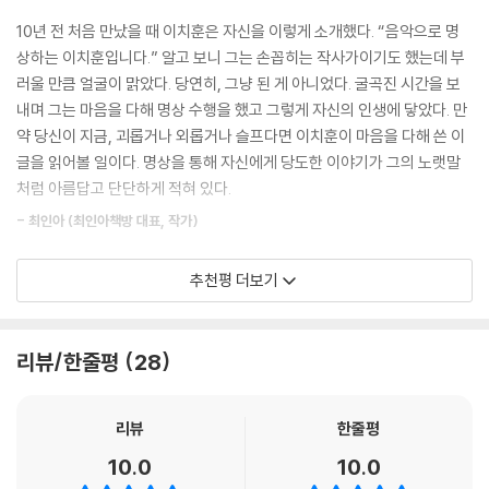
막이 안부를 물어봐주세요. 손주를 품에 꼭 껴안은 할머니처럼, 내 가슴에
십수 년간 대표작 하나 없다는 불안 속에서, 가사 한 줄 제대로 쓰지 못한다
10년 전 처음 만났을 때 이치훈은 자신을 이렇게 소개했다. “음악으로 명
고개 숙여 귀 기울여보세요. 지금 이 몸과 마음의 상태는 어떠한가요?
는 자책과 작품에 누를 끼칠지 모른다는 압박이 겹겹이 쌓여 그를 짓눌렀
상하는 이치훈입니다.” 알고 보니 그는 손꼽히는 작사가이기도 했는데 부
--- pp.102-103 「잠시, 멈춰 설게요」 중에서
다. 더는 버틸 힘이 없어 포기하듯 모든 것을 내려놓은 그 순간, 비로소 일
러울 만큼 얼굴이 맑았다. 당연히, 그냥 된 게 아니었다. 굴곡진 시간을 보
기처럼 쏟아져 나온 문장들.
내며 그는 마음을 다해 명상 수행을 했고 그렇게 자신의 인생에 닿았다. 만
미움을 분해하는 주된 힘은 타인에 대한 의도가 아니라 충분히 채워진 자
약 당신이 지금, 괴롭거나 외롭거나 슬프다면 이치훈이 마음을 다해 쓴 이
기 사랑과 연민에서 비롯됩니다. 내 안에 자신에 대한 사랑과 연민이 가득
“고단한 하루 끝에 떨구는 눈물, 난 어디를 향해 가는 걸까. 아플 만큼 아팠
글을 읽어볼 일이다. 명상을 통해 자신에게 당도한 이야기가 그의 노랫말
해졌을 때, 그 마음이 자연스럽게 흘러넘쳐 타인을 향해 가는 것입니다. 결
다 생각했는데 아직도 한참 남은 건가 봐.”
처럼 아름답고 단단하게 적혀 있다.
국 미움을 녹이는 것은 기술이 아니라 사랑의 회복입니다. 우리 모두의 내
- 〈나의 아저씨〉 OST 「어른」 中
면에 본래 내재된 마음, 오직 사랑하는 마음만이 미움을 녹입니다.
- 최인아 (최인아책방 대표, 작가)
--- p.126 「미움 분해 공식」 중에서
벼랑 끝이라 믿었던 그 자리에서 탄생한 이 노랫말은 아이러니하게도 그의
글은 작가를 닮는다지요. 형형하고 온화한 눈빛의 그가 건네는 명료하고도
추천평 더보기
20년 작업물 중 가장 오래, 가장 깊이 사랑받는 곡이 되었다. 그 경험을 통
그냥 지금 이대로를 허락해보세요. 있는 그대로의 나를 허용하세요. 지금
사랑으로 가득한 언어들을 단숨에 읽어 내려갔습니다. 명상이 유행하고 심
해 저자는 깨닫는다. 나를 증명하려 애쓸 때는 도무지 열리지 않던 문이, 오
의 나를 그대로 받아들일 때, 비로소 애씀도 함께 쉬어집니다.
지어 패션처럼 소비되는 시대, 명상의 본질에 다가가고 그것을 온전히 체
히려 힘을 내려놓는 순간 활짝 열리기도 한다는 사실을.
--- p.131 「애씀 없는 노력」 중에서
화하는 법을 그는 명징하고도 오롯하게 설명합니다. 그저 자기계발이나 스
리뷰/한줄평
28
트레스 해소의 수단이 아니라, 자신을 만나고 세상의 진실을 마주하는 명
그렇게 숨 가쁘게 달리던 그를 천천히 멈추어 세운 것이 바로 ‘명상’이었다.
괴로움의 원인도 나, 괴로움을 겪는 것도 나, 그것을 붙들고 놓지 못하는 것
상에 대해 이보다 더 친절하게 알려주는 책은 아마도 없을 겁니다. 마음이
명상은 그에게 더 잘해야 한다고 몰아붙이는 대신, 더 이상 증명하지 않아
리뷰
한줄평
도 나라는 사실을 깨닫는 순간 질문은 바뀝니다. ‘정말, 나라는 이것은 무엇
무너진 당신에게, 삶의 혜안을 갖기 원하는 당신에게 기꺼이 이 책을 권하
도 괜찮다고 말해주었다. 음악으로 나를 입증하지 않아도, 그저 음악을 온
인가.’ 몸을 멈추고, 눈을 감고, 진지하게 그 물음을 붙듭니다.
고 싶습니다.
10.0
10.0
전히 누려도 된다고. 지금 이대로도 충분하며, 있는 그대로도 이미 온전하
--- p.144 「어떤 것도 내가 아니야」 중에서