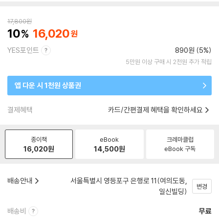
17,800
원
10
16,020
YES포인트
890원 (5%)
5만원 이상 구매 시 2천원 추가 적립
앱 다운 시 1천원 상품권
결제혜택
카드/간편결제 혜택을 확인하세요
종이책
eBook
크레마클럽
16,020
원
14,500
원
eBook 구독
배송안내
서울특별시 영등포구 은행로 11(여의도동,
변경
일신빌딩)
배송비
무료