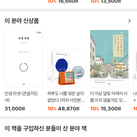
10
16,650
10
13,500
자와 나누려는 기록이다. 1장 〈그림자를 사랑하는 연습〉에서는 명상이 그
%
%
원
원
의 삶에 어떻게 스며들어 변화를 만들어냈는지를 진솔하게 풀어낸다. 2장
〈내 안의 고요에 가닿는 길〉에서는 호흡과 신체 감각, 감정을 알아차리는
이 분야 신상품
훈련 등 일상에서 바로 실천할 수 있는 명상법을 구체적으로 제시한다. 3
장 〈삶이 가르쳐준 명상법〉에서는 명상이 열어준 시선으로 바라본 관계, 감
정, 그리고 자기 자신에 대한 통찰을 전한다. 특히 책 곳곳에 수록된 QR코
드를 통해 저자가 직접 녹음한 명상 가이드와 ‘케렌시아’의 음원을 함께 제
공하여, 독자들이 언제 어디서든 고요의 시간을 경험할 수 있도록 돕는다.
어른이 된다는 것은 거창한 성취를 이루는 일이 아니라, 휘청이는 내면을
다시 붙잡을 수 있는 자신만의 고요한 시간을 마련하는 일일지도 모른다.
곧은 자세로 고쳐 앉아 호흡을 가다듬고, 입꼬리를 살짝 올려 미소 짓는 것.
그 단순한 실천만으로도 우리는 이미 명상의 문턱에 서게 된다. 각자의 자
인생 리셋 (큰글자도
하루도 너를 잊은 날이
더 이상 달빛 아래서 시
나
리에서 하루를 버텨내고 있는 이들에게, 이 책이 잠시 숨을 고를 수 있는 고
서)
없었다 (저자 사인본)
를 쓰지 않을지도 모르
+
요한 틈이 되기를 바란다. 그리고 그 틈 사이로, 다시 살아갈 힘이 조용히
+ 명상가를 위한 365
지만
31,000
10
48,870
10
15,300
1
%
%
원
원
원
스며들기를.
일 수행일력 + 키링 세
트
이 책을 구입하신 분들이 산 분야 책