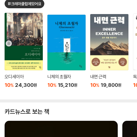
#크레마클럽에있어요
오디세이아
니체의 초월자
내면 근력
독
10
24,300
10
15,210
10
19,800
1
%
%
%
원
원
원
카드뉴스로 보는 책