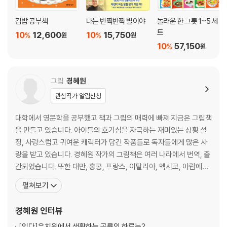
김밥 공부책
나는 반짝반짝 별이야
놀라운 한 그릇 1~5 세
트
10
12,600
10
15,750
%
%
원
원
10
57,150
%
원
그림
경혜원
관심작가 알림신청
대학에서 영문학을 공부했고 책과 그림의 매력에 빠져 지금은 그림책
을 만들고 있습니다. 아이들의 호기심을 자극하는 재미있는 상황 설
정, 사랑스럽고 귀여운 캐릭터가 담긴 작품들로 독자들에게 많은 사
랑을 받고 있습니다. 경혜원 작가의 그림책은 여러 나라에서 번역, 출
간되었습니다. 또한 대만, 홍콩, 프랑스, 이탈리아, 멕시코, 아랍에미
리트 등 여러 나라의 아동도서전, 어린이책 관련 행사에 초청받아 독
펼쳐보기
자들을 만나고 있습니다. 쓰고 그린 책으로 《1 2 3 공룡 유치원》, 《쿵
쿵》, 《특별한 친구들》, 《커다란 비밀 친구》, 《나와 티라노와 크리스
경혜원
인터뷰
마스》 등이 있고, 그린 책으로 《사서가
[읽다]
유치원에서 생활하는 공룡의 하루는?