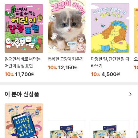
본의 김초밥 ‘노리마키’의 영향을 받으며 우리의 입맛에 맞게 변화해 온 것
으로 보는 이들이 많아지고 있다는 사실을 깨닫는다.
또한 수많은 쌀 종류 중 어떤 쌀이 김밥을 싸기에 적당한지, 김밥의 핵심 재
료인 김이 왜 우리나라에서 많이 나는지, 김밥 한 줄에는 어떤 영양소가 들
어 있는지 알아본다. 김밥을 손쉽게 쌀 수 있게 하는 시판용 속 재료, 김밥
을 빠르게 말고 썰 수 있게 한 김밥 기계처럼 시대에 따라 달라지는 문화도
살펴볼 수 있다. 충무김밥과 명란김밥처럼 지역 특색이 드러나거나, ‘김
밥’으로 불리지만 일반적인 김밥과는 생김새도 역사도 확연히 다른 삼각김
읽으면서 바로 써먹는
행복한 고양이 키우기
다정한 말, 단단한 말 따
오
밥도 소개한다. 세계 곳곳에서 불고 있는 김밥 열풍을 소개하며 왜 다른 나
어린이 감정 표현
라쓰기
10
12,150
1
%
원
라 사람들이 김밥에 열광하는지 알아보고, 멕시코 부리토·중국 춘권·미국
10
11,700
10
4,500
%
%
원
원
캘리포니아 롤·베트남 고이 꾸온 등 김밥처럼 돌돌 말아서 먹는 세계의 음
식들도 소개한다.
이 분야 신상품
떡볶이 공부책 - 만들면서 배우는 떡볶이의 모든 것
◌ 어린이를 위한 떡볶이 인문서
제목이 ‘떡볶이 공부책’이라니, ‘떡볶이’와 ‘공부’는 어울리지 않는다고 생