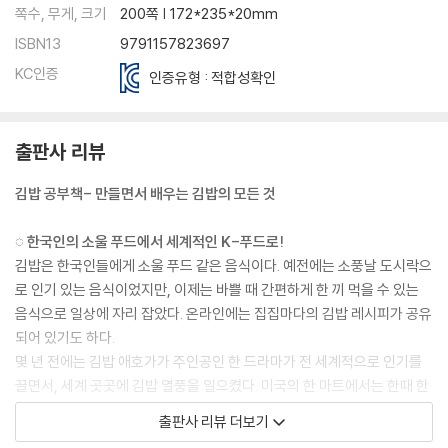
쪽수, 무게, 크기
200쪽 | 172*235*20mm
ISBN13
9791157823697
KC인증
인증유형 : 적합성확인
출판사 리뷰
김밥 공부책- 만들면서 배우는 김밥의 모든 것
◌ 한국인의 소울 푸드에서 세계적인 K-푸드로!
김밥은 한국인들에게 소울 푸드 같은 음식이다. 예전에는 소풍날 도시락으
로 인기 있는 음식이었지만, 이제는 바쁠 때 간편하게 한 끼 먹을 수 있는
음식으로 일상에 자리 잡았다. 온라인에는 집집마다의 김밥 레시피가 공유
되어 있기도 하다.
몇 년 전에는 김밥 애호가가 주인공인 한 드라마가 전 세계적으로 인기를
끌면서, 세계 곳곳에 김밥 열풍을 일으켰다. 미국의 한 마트에서는 한때 한
국산 냉동 김밥을 줄 서서 사야 하기도 했다. 작년에는 한국 문화를 소재로
출판사 리뷰 더보기
한국인이 제작에 대거 참여한 애니메이션이 세계인들의 큰 사랑을 받으면