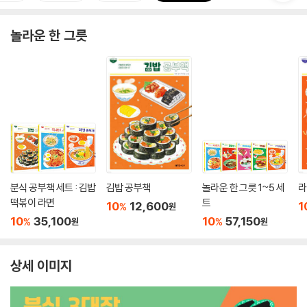
놀라운 한 그릇
분식 공부책 세트 : 김밥
김밥 공부책
놀라운 한 그릇 1~5 세
라
떡볶이 라면
트
10
12,600
1
%
원
10
35,100
10
57,150
%
%
원
원
상세 이미지