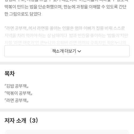
떡볶이 만드는 법을 단순화했으며, 한눈에 과정을 이해할 수 있도록 간단
한 그림으로도 담았다.
『라면 공부책』에서 라면을 끓이는 인물은 엄마 아빠가 집을 비워 스스로
저녁을 차려 먹어야 하는 삼 남매이다. 밥과 반찬을 좋아하는 ‘밥돌이’지만
자칭 ‘라면 애호가’인 큰누나와 유튜버 라면 아저씨 구독자인 작은누나의
취향대로 라면을 먹어야 하는 주인공 채완이는 “4학년이면 라면은 끓일
책소개 더보기
줄 알아야지?” 하며 도발하는 누나의 말에 생애 처음 라면 끓이기에 도전
한다. 이처럼 라면은 아이들이 스스로 끼니를 챙겨 먹을 때 첫 번째로 도전
해 볼 법한 음식이기도 하다. 책을 읽는 독자들이 단계마다 따라 하기 쉽도
목차
록, 간단한 레시피와 그림을 함께 실었다.
『김밥 공부책』
『떡볶이 공부책』
『라면 공부책』
저자 소개
3