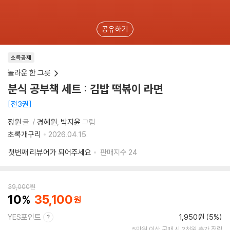
공유하기
소득공제
놀라운 한 그릇
분식 공부책 세트 : 김밥 떡볶이 라면
전3권
정원
글
경혜원
박지윤
그림
초록개구리
2026.04.15.
첫번째 리뷰어가 되어주세요
판매지수
24
39,000
원
10
35,100
YES포인트
1,950원 (5%)
5만원 이상 구매 시 2천원 추가 적립