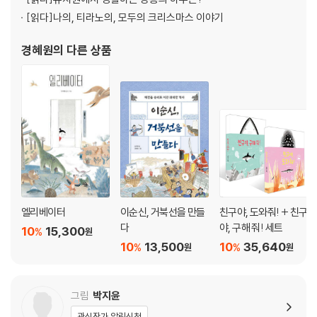
[읽다]
나의, 티라노의, 모두의 크리스마스 이야기
경혜원
의 다른 상품
엘리베이터
이순신, 거북선을 만들
친구야, 도와줘! + 친구
다
야, 구해 줘! 세트
10
15,300
%
원
10
13,500
10
35,640
%
%
원
원
그림
박지윤
관심작가 알림신청