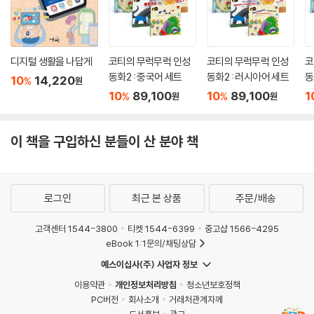
각하는 사람들도 있을 것이다. 하지만 어른들이 커피나 와인의 역사를 공
부하며 앎의 즐거움을 느끼듯, 어린이들에게도 자신이 좋아하는 먹거리에
대한 궁금증을 풀어 가며 느끼는 즐거움이 있다.
이 책은 엄마와 아이가 함께 떡볶이를 만드는 과정을 따라가면서 떡볶이에
디지털 생활을 나답게
코티의 무럭무럭 인성
코티의 무럭무럭 인성
코
얽힌 역사와 문화, 과학적 지식을 통합적으로 익힐 수 있다. 주요 재료인 떡
동화2 : 중국어 세트
동화2 : 러시아어 세트
동
10
14,220
%
원
의 역사와 떡 만드는 과정, 떡을 이용한 다른 나라 음식을 비롯하여, 옛 문
10
89,100
10
89,100
1
%
%
원
원
헌을 살펴보며 떡볶이가 원래 조선시대 왕자나 공주가 먹던 귀한 간식이자
간장으로 양념한 달달한 음식이었다는 사실을 알아보고, 서민들이 먹는 고
추장 떡볶이로 변신한 역사를 짚어 본다. 주요 재료의 영양 정보를 담아 떡
이 책을 구입하신 분들이 산 분야 책
볶이의 영양 가치를 알아보는 한편, 사람들이 매운 음식을 먹는 이유, 떡볶
이 같은 세계의 대표 길거리 간식과 올바른 떡볶이 표기법까지 다룬다. 이
책을 읽다 보면 떡볶이 한 그릇에 책 백 권의 이야기가 담겼다는 것을 깨닫
로그인
최근 본 상품
주문/배송
게 될 것이다. 조선시대 문헌 및 그림 자료, 사진 자료를 실어, 볼거리도 풍
부하다.
고객센터 1544-3800
티켓 1544-6399
중고샵 1566-4295
eBook 1:1문의/채팅상담
◌ 제대로 만든다면 영양 가득한 한 끼 식사
예스이십사(주) 사업자 정보
다른 재료 없이 떡과 고추장만으로 쉽게 만들어 파는 떡볶이가 많은 탓에
이용약관
개인정보처리방침
청소년보호정책
떡볶이는 ‘정크푸드’라 불리기도 한다. 하지만 제대로 만든다면 영양 가득
PC버전
회사소개
거래처관계자께
한 음식이라는 사실을, 떡볶이 한 그릇을 자세히 들여다보면 알 수 있다. 떡
도서홍보
광고