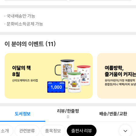
국내배송만 가능
문화비소득공제 가능
이 분야의 이벤트
11
리뷰/한줄평
도서정보
배송/반품/교환
0
 소개
관련분류
품목정보
출판사 리뷰