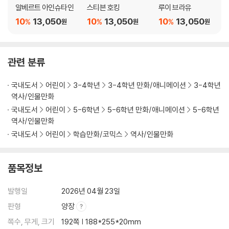
알베르트 아인슈타인
스티븐 호킹
루이 브라유
10
13,050
10
13,050
10
13,050
%
%
%
원
원
원
관련 분류
국내도서
어린이
3-4학년
3-4학년 만화/애니메이션
3-4학년
역사/인물만화
국내도서
어린이
5-6학년
5-6학년 만화/애니메이션
5-6학년
역사/인물만화
국내도서
어린이
학습만화/코믹스
역사/인물만화
품목정보
발행일
2026년 04월 23일
판형
양장
쪽수, 무게, 크기
192쪽 | 188*255*20mm