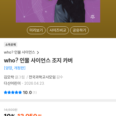
미리보기
사이즈비교
공유하기
소득공제
who? 인물 사이언스
who? 인물 사이언스 조지 카버
양장, 개정판
김모락
글그림
전국과학교사모임
감수
다산어린이
2026.04.23.
10.0
1
14,500
원