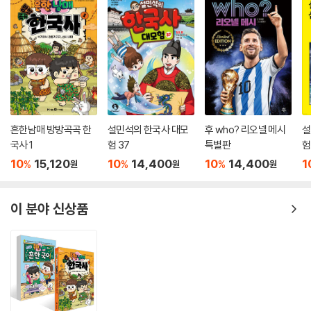
흔한남매 방방곡곡 한
설민석의 한국사 대모
후 who? 리오넬 메시
설
국사 1
험 37
특별판
험
10
15,120
10
14,400
10
14,400
1
%
%
%
원
원
원
이 분야 신상품