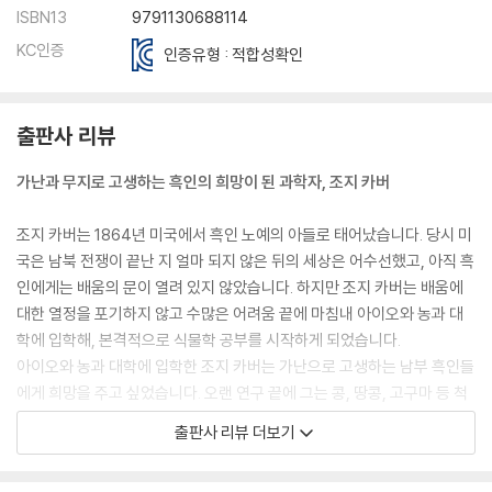
ISBN13
9791130688114
KC인증
인증유형 : 적합성확인
출판사 리뷰
가난과 무지로 고생하는 흑인의 희망이 된 과학자, 조지 카버
조지 카버는 1864년 미국에서 흑인 노예의 아들로 태어났습니다. 당시 미
국은 남북 전쟁이 끝난 지 얼마 되지 않은 뒤의 세상은 어수선했고, 아직 흑
인에게는 배움의 문이 열려 있지 않았습니다. 하지만 조지 카버는 배움에
대한 열정을 포기하지 않고 수많은 어려움 끝에 마침내 아이오와 농과 대
학에 입학해, 본격적으로 식물학 공부를 시작하게 되었습니다.
아이오와 농과 대학에 입학한 조지 카버는 가난으로 고생하는 남부 흑인들
에게 희망을 주고 싶었습니다. 오랜 연구 끝에 그는 콩, 땅콩, 고구마 등 척
박한 땅에서도 무럭무럭 자랄 수 있는 새로운 작물을 찾아냈습니다. 특히
출판사 리뷰 더보기
조지 카버는 땅콩을 연구해 수많은 제품을 만들어 냈고, 그 기술로 인해 남
부의 경제가 되살아났습니다. 또한 조지 카버는 마차에 이동 학교를 차려