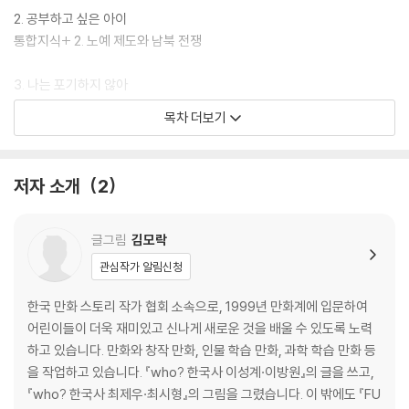
를 탐색하고 설계해 볼 수 있습니다.
2. 공부하고 싶은 아이
통합지식+ 2. 노예 제도와 남북 전쟁
3. 나는 포기하지 않아
통합지식+ 3. 조지 카버의 모든 것
목차 더보기
4. 나 자신과의 약속
통합지식+ 4. 차별을 이겨 내고 목표를 이룬 사람
저자 소개
2
5. 하느님이 주신 길
통합지식+ 5. 조지 카버와 인연이 있는 사람들
글그림
김모락
관심작가 알림신청
6. 남부를 변화시켜라
통합지식+ 6. 조지 카버의 연구
한국 만화 스토리 작가 협회 소속으로, 1999년 만화계에 입문하여
어린이들이 더욱 재미있고 신나게 새로운 것을 배울 수 있도록 노력
7. 위대한 발명가
하고 있습니다. 만화와 창작 만화, 인물 학습 만화, 과학 학습 만화 등
을 작업하고 있습니다. 『who? 한국사 이성계·이방원』의 글을 쓰고,
어린이 진로 탐색 ‘식물학자’
『who? 한국사 최제우·최시형』의 그림을 그렸습니다. 이 밖에도 『FU