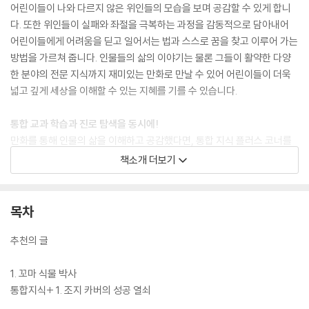
어린이들이 나와 다르지 않은 위인들의 모습을 보며 공감할 수 있게 합니
다. 또한 위인들이 실패와 좌절을 극복하는 과정을 감동적으로 담아내어
어린이들에게 어려움을 딛고 일어서는 법과 스스로 꿈을 찾고 이루어 가는
방법을 가르쳐 줍니다. 인물들의 삶의 이야기는 물론 그들이 활약한 다양
한 분야의 전문 지식까지 재미있는 만화로 만날 수 있어 어린이들이 더욱
넓고 깊게 세상을 이해할 수 있는 지혜를 기를 수 있습니다.
통합 교과 학습과 진로 탐색을 동시에!
만화를 통해 인물의 삶을 이해하고 공감했다면, 통합 지식 플러스 코너를
통해서는 다양한 배경지식과 시사 상식, 교과 지식을 얻을 수 있습니다. 아
책소개 더보기
인슈타인의 이야기를 통해 제2차 세계 대전의 과정과 결과를 알 수 있고,
찰스 다윈의 이야기를 통해 진화론이 세상을 어떻게 변화시켰는지 알 수
있는 것처럼 『who? 인물 사이언스』 시리즈는 권마다 세계의 중요한 사건
목차
들을 인물의 삶 속에서 자연스럽게 익힐 수 있습니다. 또한 인물들이 태어
나고 활동했던 나라의 역사와 문화에 대한 내용도 볼 수 있어 다양한 영역
추천의 글
의 통합 교육이 가능합니다. 책 뒷부분에는 초등 진로 교육 강화에 맞춰 책
속 인물의 직업에 대해 더 자세히 알아보고 나의 관심과 흥미에 대해서도
1. 꼬마 식물 박사
생각해 볼 수 있는 진로 탐색 워크북을 구성하였습니다. 워크북의 활동을
통합지식+ 1. 조지 카버의 성공 열쇠
따라 하다 보면 인물의 직업 세계를 이해할 수 있는 것은 물론 스스로 진로