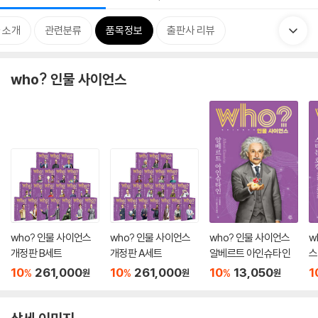
 소개
관련분류
품목정보
출판사 리뷰
who? 인물 사이언스
who? 인물 사이언스
who? 인물 사이언스
who? 인물 사이언스
w
개정판 B세트
개정판 A세트
알베르트 아인슈타인
스
10
261,000
10
261,000
10
13,050
1
%
%
%
원
원
원