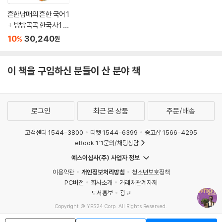
흔한남매의 흔한 국어 1
+ 방방곡곡 한국사 1 세
트
10
30,240
%
원
이 책을 구입하신 분들이 산 분야 책
로그인
최근 본 상품
주문/배송
고객센터 1544-3800
티켓 1544-6399
중고샵 1566-4295
eBook 1:1문의/채팅상담
예스이십사(주) 사업자 정보
이용약관
개인정보처리방침
청소년보호정책
PC버전
회사소개
거래처관계자께
도서홍보
광고
Copyright © YES24 Corp. All Rights Reserved.
MATOM6