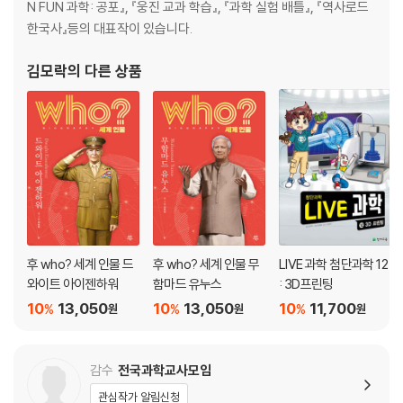
연표
N FUN 과학: 공포』, 『웅진 교과 학습』, 『과학 실험 배틀』, 『역사로드
찾아보기
한국사』등의 대표작이 있습니다.
김모락
의 다른 상품
후 who? 세계 인물 드
후 who? 세계 인물 무
LIVE 과학 첨단과학 12
와이트 아이젠하워
함마드 유누스
: 3D프린팅
10
13,050
10
13,050
10
11,700
%
%
%
원
원
원
감수
전국과학교사모임
관심작가 알림신청