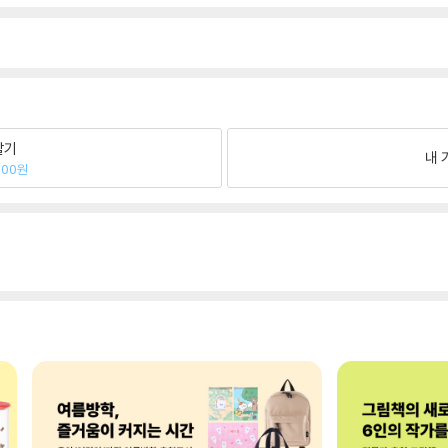
팔기
내 
700원