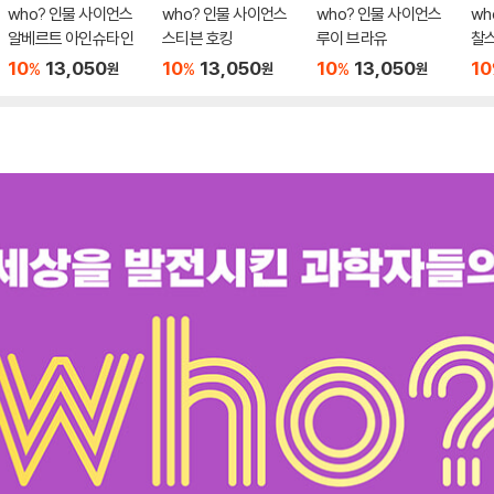
who? 인물 사이언스
who? 인물 사이언스
who? 인물 사이언스
wh
알베르트 아인슈타인
스티븐 호킹
루이 브라유
찰스
10
13,050
10
13,050
10
13,050
10
%
%
%
원
원
원