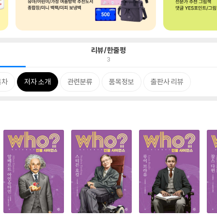
리뷰/한줄평
3
목차
저자 소개
관련분류
품목정보
출판사 리뷰