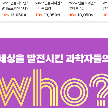
who? 인물 사이언스
who? 인물 사이언스
who? 인물 사이언스
wh
알베르트 아인슈타인
스티븐 호킹
루이 브라유
찰스
10
13,050
10
13,050
10
13,050
10
%
%
%
원
원
원