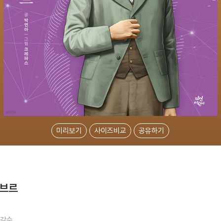
미리보기
사이즈비교
공유하기
파브르
감수