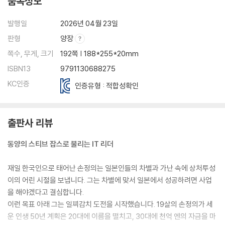
품목정보
발행일
2026년 04월 23일
판형
양장
쪽수, 무게, 크기
192쪽 | 188*255*20mm
ISBN13
9791130688275
KC인증
인증유형 : 적합성확인
출판사 리뷰
동양의 스티브 잡스로 불리는 IT 리더
재일 한국인으로 태어난 손정의는 일본인들의 차별과 가난 속에 상처투성
이의 어린 시절을 보냅니다. 그는 차별에 맞서 일본에서 성공하려면 사업
을 해야겠다고 결심합니다.
이런 목표 아래 그는 일찌감치 도전을 시작했습니다. 19살의 손정의가 세
운 인생 50년 계획은 20대에 이름을 떨치고, 30대에 천억 엔의 자금을 마