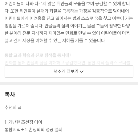
어린이들이 나와 다르지 않은 위인들의 모습을 보며 공감할 수 있게 합니
다. 또한 위인들이 실패와 좌절을 극복하는 과정을 감동적으로 담아내어
어린이들에게 어려움을 딛고 일어서는 법과 스스로 꿈을 찾고 이루어 가는
방법을 가르쳐 줍니다. 인물들의 삶의 이야기는 물론 그들이 활약한 다양
한 분야의 전문 지식까지 재미있는 만화로 만날 수 있어 어린이들이 더욱
넓고 깊게 세상을 이해할 수 있는 지혜를 기를 수 있습니다.
통합 교과 학습과 진로 탐색을 동시에!
만화를 통해 인물의 삶을 이해하고 공감했다면, 통합 지식 플러스 코너를
통해서는 다양한 배경지식과 시사 상식, 교과 지식을 얻을 수 있습니다. 아
책소개 더보기
인슈타인의 이야기를 통해 제2차 세계 대전의 과정과 결과를 알 수 있고,
찰스 다윈의 이야기를 통해 진화론이 세상을 어떻게 변화시켰는지 알 수
있는 것처럼 『who? 인물 사이언스』 시리즈는 권마다 세계의 중요한 사건
목차
들을 인물의 삶 속에서 자연스럽게 익힐 수 있습니다. 또한 인물들이 태어
나고 활동했던 나라의 역사와 문화에 대한 내용도 볼 수 있어 다양한 영역
추천의 글
의 통합 교육이 가능합니다. 책 뒷부분에는 초등 진로 교육 강화에 맞춰 책
속 인물의 직업에 대해 더 자세히 알아보고 나의 관심과 흥미에 대해서도
1. 가난한 조센징 아이
생각해 볼 수 있는 진로 탐색 워크북을 구성하였습니다. 워크북의 활동을
통합지식+ 1. 손정의의 성공 열쇠
따라 하다 보면 인물의 직업 세계를 이해할 수 있는 것은 물론 스스로 진로