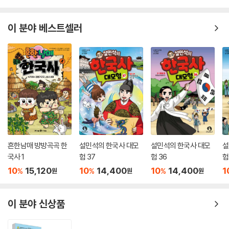
연스럽게 역사, 문화, 사회 등 여러 영역의 통합 학습이 가능합니다.
이 분야 베스트셀러
어린이 진로 탐색 코너는 자기 이해와 직업 세계 이해, 진로 설계 등 진로
탐색 단계별 활동을 담았습니다. 컴퓨터와 다양한 시스템을 통해 하드웨어
와 소프트웨어를 효과적으로 운용하는 ‘네트워크관리자’의 직업 세계를 더
깊이 이해하고 독자 스스로 자신의 진로를 탐색해 볼 수 있도록 해 줍니다.
흔한남매 방방곡곡 한
설민석의 한국사 대모
설민석의 한국사 대모
설
국사 1
험 37
험 36
험
10
15,120
10
14,400
10
14,400
1
%
%
%
원
원
원
이 분야 신상품