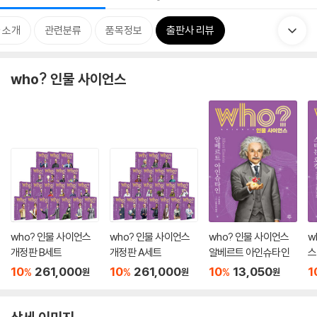
 소개
관련분류
품목정보
출판사 리뷰
who? 인물 사이언스
who? 인물 사이언스
who? 인물 사이언스
who? 인물 사이언스
w
개정판 B세트
개정판 A세트
알베르트 아인슈타인
스
10
261,000
10
261,000
10
13,050
1
%
%
%
원
원
원