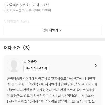
를 탐색하고 설계해 볼 수 있습니다.
2. 마음먹은 것은 하고야 마는 소년
통합지식+ 2. 재일 한국인에 대하여
3. 열정적인 유학생
통합지식+ 3. 일본에 대하여
목차 더보기
4. 대학생 사업가
통합지식+ 4. 손정의에게 영향을 준 사람들
저자 소개
3
5. 소프트뱅크를 세우다
통합지식+ 5. 지금은 소셜 네트워크 시대
글
이숙자
관심작가 알림신청
6. 위기를 기회로
통합지식+ 6. 세계적인 컴퓨터 기업
한국방송통신대학에서 국문학을 전공하였고 대학신문에 시사만평
과 네 칸 만화를, 월간잡지에 시사만평과 단편 만화, 참교육 시민단체
7. 300년 앞을 내다보는 사업가
신문에 시사만평 등을 연재하였다. 현재 만화 스토리 작가로 왕성하
게 활동하고 있으며 지금까지 다수의 [who? 아티스트] 시리즈와
어린이 진로 탐색 ‘네트워크관리자’
[who? 사이언스] 시리즈에 스토리를 썼으며, 고전, 명작, 과학, 논