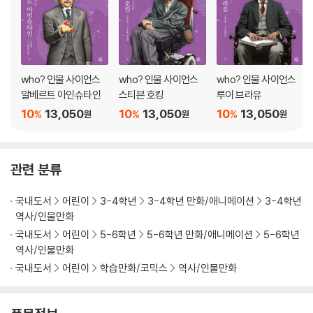
who? 인물 사이언스
who? 인물 사이언스
who? 인물 사이언스
알베르트 아인슈타인
스티븐 호킹
루이 브라유
10
13,050
10
13,050
10
13,050
%
%
%
원
원
원
관련 분류
국내도서
어린이
3-4학년
3-4학년 만화/애니메이션
3-4학년
역사/인물만화
국내도서
어린이
5-6학년
5-6학년 만화/애니메이션
5-6학년
역사/인물만화
국내도서
어린이
학습만화/코믹스
역사/인물만화