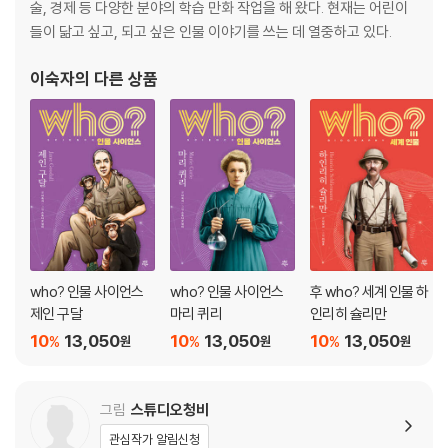
연표
술, 경제 등 다양한 분야의 학습 만화 작업을 해 왔다. 현재는 어린이
찾아보기
들이 닮고 싶고, 되고 싶은 인물 이야기를 쓰는 데 열중하고 있다.
이숙자
의 다른 상품
who? 인물 사이언스
who? 인물 사이언스
후 who? 세계 인물 하
제인 구달
마리 퀴리
인리히 슐리만
10
13,050
10
13,050
10
13,050
%
%
%
원
원
원
그림
스튜디오청비
관심작가 알림신청