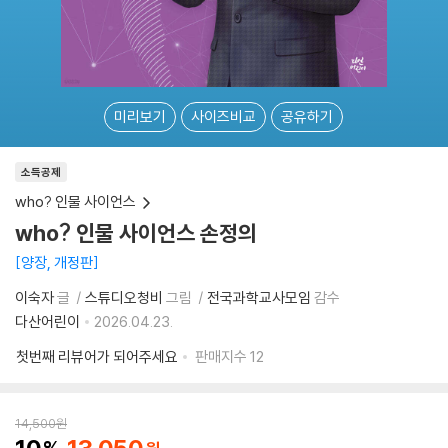
미리보기
사이즈비교
공유하기
소득공제
who? 인물 사이언스
who? 인물 사이언스 손정의
양장, 개정판
이숙자
글
스튜디오청비
그림
전국과학교사모임
감수
다산어린이
2026.04.23.
첫번째 리뷰어가 되어주세요
판매지수
12
14,500
원