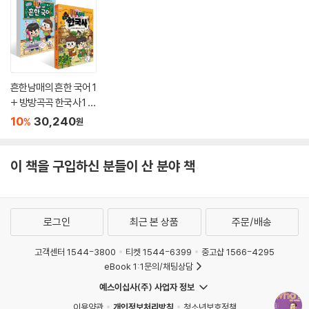
흔한남매의 흔한 국어 1
+ 방방곡곡 한국사 1 세
트
10
30,240
%
원
이 책을 구입하신 분들이 산 분야 책
로그인
최근 본 상품
주문/배송
고객센터 1544-3800
티켓 1544-6399
중고샵 1566-4295
eBook 1:1문의/채팅상담
예스이십사(주) 사업자 정보
이용약관
개인정보처리방침
청소년보호정책