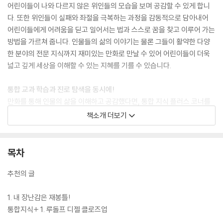
어린이들이 나와 다르지 않은 위인들의 모습을 보며 공감할 수 있게 합니
다. 또한 위인들이 실패와 좌절을 극복하는 과정을 감동적으로 담아내어
어린이들에게 어려움을 딛고 일어서는 법과 스스로 꿈을 찾고 이루어 가는
방법을 가르쳐 줍니다. 인물들의 삶의 이야기는 물론 그들이 활약한 다양
한 분야의 전문 지식까지 재미있는 만화로 만날 수 있어 어린이들이 더욱
넓고 깊게 세상을 이해할 수 있는 지혜를 기를 수 있습니다.
통합 교과 학습과 진로 탐색을 동시에!
만화를 통해 인물의 삶을 이해하고 공감했다면, 통합 지식 플러스 코너를
통해서는 다양한 배경지식과 시사 상식, 교과 지식을 얻을 수 있습니다. 아
책소개 더보기
인슈타인의 이야기를 통해 제2차 세계 대전의 과정과 결과를 알 수 있고,
찰스 다윈의 이야기를 통해 진화론이 세상을 어떻게 변화시켰는지 알 수
있는 것처럼 『who? 인물 사이언스』 시리즈는 권마다 세계의 중요한 사건
목차
들을 인물의 삶 속에서 자연스럽게 익힐 수 있습니다. 또한 인물들이 태어
나고 활동했던 나라의 역사와 문화에 대한 내용도 볼 수 있어 다양한 영역
추천의 글
의 통합 교육이 가능합니다. 책 뒷부분에는 초등 진로 교육 강화에 맞춰 책
속 인물의 직업에 대해 더 자세히 알아보고 나의 관심과 흥미에 대해서도
1. 내 장난감은 재봉틀!
생각해 볼 수 있는 진로 탐색 워크북을 구성하였습니다. 워크북의 활동을
통합지식+ 1. 루돌프 디젤 클로즈업
따라 하다 보면 인물의 직업 세계를 이해할 수 있는 것은 물론 스스로 진로