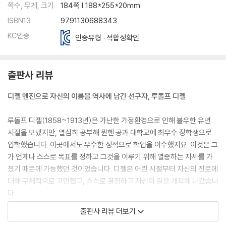
쪽수, 무게, 크기
184쪽 | 188*255*20mm
ISBN13
9791130688343
KC인증
인증유형 : 적합성확인
출판사 리뷰
디젤 엔진으로 자신의 이름을 역사에 남긴 선구자, 루돌프 디젤
루돌프 디젤(1858~1913년)은 가난한 가정환경으로 인해 불우한 유년
시절을 보냈지만, 열심히 공부해 뮌헨 공과 대학교에 최우수 장학생으로
입학했습니다. 이곳에서도 우수한 성적으로 학업을 이수했지요. 이것은 그
가 언제나 스스로 목표를 정하고 그것을 이루기 위해 열중하는 자세를 가
졌기 때문에 가능했던 것이었습니다. 디젤은 어린 시절부터 자신의 진로에
대해 구체적으로 고민했고, 스스로 결정하고 자신이 길을 개척해 나갔습니
다.
뮌헨 공과 대학교에 입학한 디젤은 평생 은사인 카를 폰 린데 교수를 만납
출판사 리뷰 더보기
니다. 졸업 후 린데의 회사에 들어가 제빙기 개발을 맡게 되고, 그것을 개량