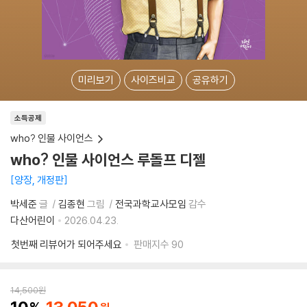
미리보기
사이즈비교
공유하기
소득공제
who? 인물 사이언스
who? 인물 사이언스 루돌프 디젤
양장, 개정판
박세준
글
김종현
그림
전국과학교사모임
감수
다산어린이
2026.04.23.
첫번째 리뷰어가 되어주세요
판매지수
90
14,500
원