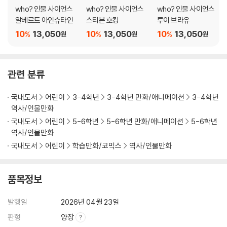
who? 인물 사이언스
who? 인물 사이언스
who? 인물 사이언스
알베르트 아인슈타인
스티븐 호킹
루이 브라유
10
13,050
10
13,050
10
13,050
%
%
%
원
원
원
관련 분류
국내도서
어린이
3-4학년
3-4학년 만화/애니메이션
3-4학년
역사/인물만화
국내도서
어린이
5-6학년
5-6학년 만화/애니메이션
5-6학년
역사/인물만화
국내도서
어린이
학습만화/코믹스
역사/인물만화
품목정보
발행일
2026년 04월 23일
판형
양장