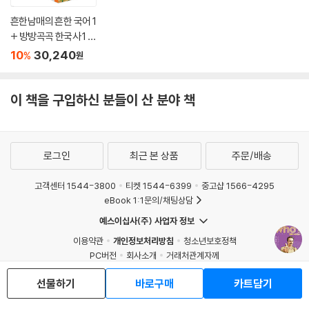
흔한남매의 흔한 국어 1
+ 방방곡곡 한국사 1 세
트
10
30,240
%
원
이 책을 구입하신 분들이 산 분야 책
로그인
최근 본 상품
주문/배송
고객센터 1544-3800
티켓 1544-6399
중고샵 1566-4295
eBook 1:1문의/채팅상담
예스이십사(주) 사업자 정보
이용약관
개인정보처리방침
청소년보호정책
PC버전
회사소개
거래처관계자께
도서홍보
광고
선물하기
바로구매
카트담기
Copyright © YES24 Corp. All Rights Reserved.
MATOM7