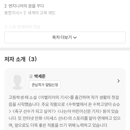
를 탐색하고 설계해 볼 수 있습니다.
2. 엔지니어의 꿈을 꾸다
통합지식+ 2. 세계의 교육 제도
3. 스승 린데와의 만남
통합지식+ 3. 세계의 공과 대학
목차 더보기
4. 나만의 엔진을 위하여
통합지식+ 4. 엔진의 발달
저자 소개
3
5. 처참한 실패
통합지식+ 5. 연료 이야기
글
박세준
관심작가 알림신청
6. 불굴의 엔지니어
통합지식+ 6. 디젤이 남기고 떠난 것
고등학생 때 소설 <이벨리아의 기사>를 출간하며 작가 생활의 첫걸
음을 시작했습니다. 주요 작품으로 <수학별에서 온 수학고양이 슈슈
7. 비극적인 최후
> <축구 선수가 되고 싶어?> <나는야 어린이신문 기자> 등이 있습
니다. 또 인터넷 만화 <미세스 선녀>의 스토리를 맡아 연재하고 있으
어린이 진로 탐색 ‘에너지공학기술자’
며, 앞으로도 더욱 좋은 작품을 쓰기 위해 노력하고 있습니다.