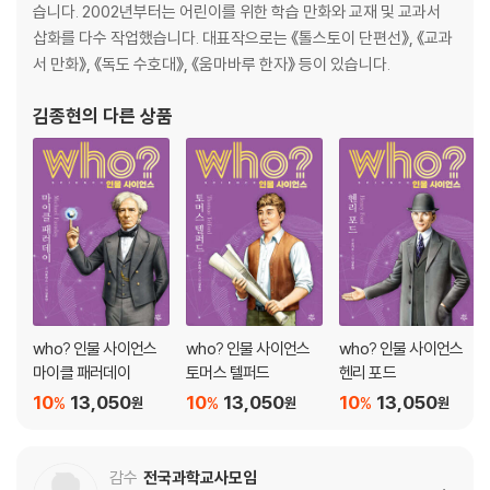
습니다. 2002년부터는 어린이를 위한 학습 만화와 교재 및 교과서
삽화를 다수 작업했습니다. 대표작으로는 《톨스토이 단편선》, 《교과
서 만화》, 《독도 수호대》, 《움마바루 한자》 등이 있습니다.
김종현
의 다른 상품
who? 인물 사이언스
who? 인물 사이언스
who? 인물 사이언스
마이클 패러데이
토머스 텔퍼드
헨리 포드
10
13,050
10
13,050
10
13,050
%
%
%
원
원
원
감수
전국과학교사모임