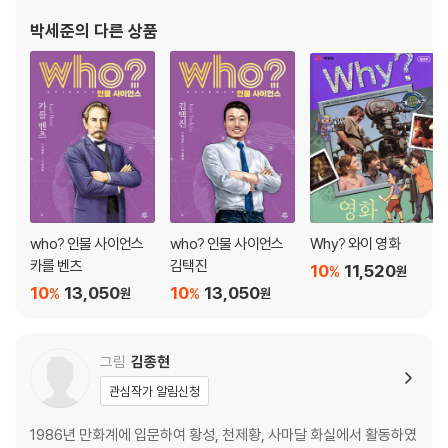
연표
찾아보기
박세준
의 다른 상품
who? 인물 사이언스
who? 인물 사이언스
Why? 와이 영화
카를 벤츠
김택진
10
11,520
%
원
10
13,050
10
13,050
%
%
원
원
그림
김종현
관심작가 알림신청
1986년 만화계에 입문하여 황성, 천제황, 사마달 화실에서 활동하였