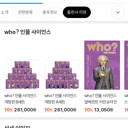
 소개
관련분류
품목정보
출판사 리뷰
who? 인물 사이언스
who? 인물 사이언스
who? 인물 사이언스
who? 인물 사이언스
w
개정판 B세트
개정판 A세트
알베르트 아인슈타인
스
10
261,000
10
261,000
10
13,050
1
%
%
%
원
원
원