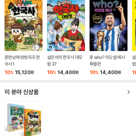
흔한남매 방방곡곡 한
설민석의 한국사 대모
후 who? 리오넬 메시
설
국사 1
험 37
특별판
험
10
15,120
10
14,400
10
14,400
1
%
%
%
원
원
원
이 분야 신상품