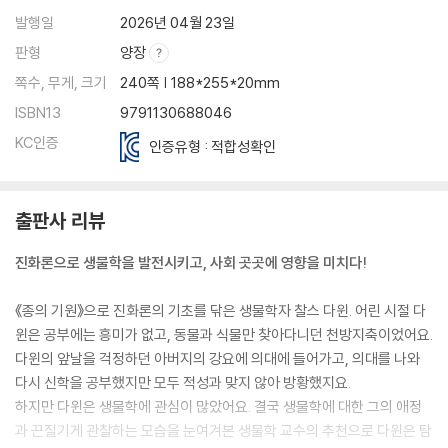
발행일
2026년 04월 23일
판형
양장
쪽수, 무게, 크기
240쪽 | 188*255*20mm
ISBN13
9791130688046
KC인증
인증유형 : 적합성확인
출판사 리뷰
진화론으로 생물학을 발전시키고, 사회 곳곳에 영향을 미치다!
《종의 기원》으로 진화론의 기초를 닦은 생물학자 찰스 다윈. 어린 시절 다
윈은 공부에는 흥미가 없고, 동물과 식물만 찾아다니던 천방지축이었어요.
다윈의 앞날을 걱정하던 아버지의 강요에 의대에 들어가고, 의대를 나와
다시 신학을 공부했지만 모두 적성과 맞지 않아 방황했지요.
하지만 다윈은 생물학에 관심이 많았어요. 결국 생물학에 대한 그의 애정
과 끈질기게 관찰하는 모습을 눈여겨본 생물학 교수의 추천으로 다윈은 탐