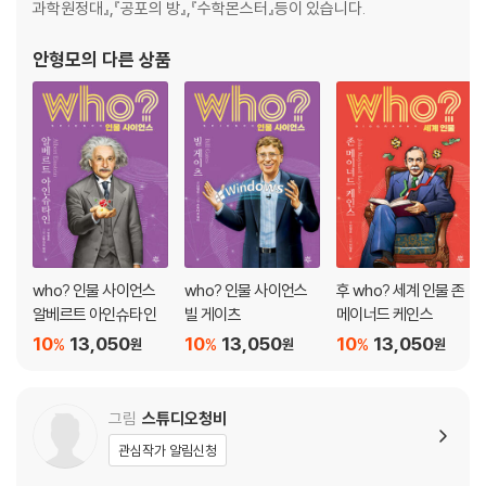
8. 위대한 과학자
과학원정대』,『공포의 방』,『수학몬스터』등이 있습니다.
세상에 진화론을 알린 책 《종의 기원》
안형모
의 다른 상품
어린이 진로 탐색 ‘생물학자’
연표
찾아보기
who? 인물 사이언스
who? 인물 사이언스
후 who? 세계 인물 존
알베르트 아인슈타인
빌 게이츠
메이너드 케인스
10
13,050
10
13,050
10
13,050
%
%
%
원
원
원
그림
스튜디오청비
관심작가 알림신청