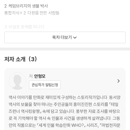
를 탐색하고 설계해 볼 수 있습니다.
2. 케임브리지의 생물 박사
통합지식+ 2. 다윈을 만든 사람들
3. 비글호 항해를 떠나다
통합지식+ 3. 비글호 항해
목차 더보기
4. 진화론의 시작
통합지식+ 4. 창조론과 진화론
저자 소개
3
5. 갈라파고스 제도
통합지식+ 5. 갈라파고스 제도
저
안형모
관심작가 알림신청
6. 진화의 증거
통합지식+ 6. 다윈이 연구한 것
역사 이야기를 만화로 재미있게 구성하는 스토리작가입니다. 동서양
역사의 보물을 찾아 떠나는 주인공들의 흥미진진한 스토리를 『테일
7. 살아남은 동물들
즈런너 역사킹왕짱』 속에 담고 있습니다. 풍부한 자료 조사를 바탕으
통합지식+ 7. 다윈의 진화론이 미친 영향
로 꼭 기억해야 할 역사 속 인물과 사건을 생생하게 살려냅니다. 그동
안의 작품으로는 『세계 인물 학습만화 WHO?』 시리즈, 『마법천자문