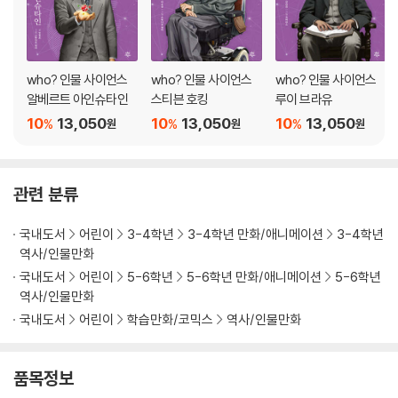
who? 인물 사이언스
who? 인물 사이언스
who? 인물 사이언스
알베르트 아인슈타인
스티븐 호킹
루이 브라유
10
13,050
10
13,050
10
13,050
%
%
%
원
원
원
관련 분류
국내도서
어린이
3-4학년
3-4학년 만화/애니메이션
3-4학년
역사/인물만화
국내도서
어린이
5-6학년
5-6학년 만화/애니메이션
5-6학년
역사/인물만화
국내도서
어린이
학습만화/코믹스
역사/인물만화
품목정보