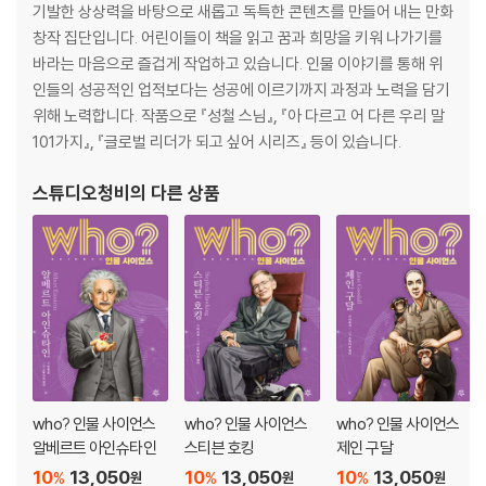
기발한 상상력을 바탕으로 새롭고 독특한 콘텐츠를 만들어 내는 만화
창작 집단입니다. 어린이들이 책을 읽고 꿈과 희망을 키워 나가기를
바라는 마음으로 즐겁게 작업하고 있습니다. 인물 이야기를 통해 위
인들의 성공적인 업적보다는 성공에 이르기까지 과정과 노력을 담기
위해 노력합니다. 작품으로 『성철 스님』, 『아 다르고 어 다른 우리 말
101가지』, 『글로벌 리더가 되고 싶어 시리즈』 등이 있습니다.
스튜디오청비
의 다른 상품
who? 인물 사이언스
who? 인물 사이언스
who? 인물 사이언스
알베르트 아인슈타인
스티븐 호킹
제인 구달
10
13,050
10
13,050
10
13,050
%
%
%
원
원
원