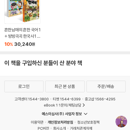
흔한남매의 흔한 국어 1
+ 방방곡곡 한국사 1 세
트
10
30,240
%
원
이 책을 구입하신 분들이 산 분야 책
로그인
최근 본 상품
주문/배송
고객센터 1544-3800
티켓 1544-6399
중고샵 1566-4295
eBook 1:1문의/채팅상담
예스이십사(주) 사업자 정보
이용약관
개인정보처리방침
청소년보호정책
PC버전
회사소개
거래처관계자께