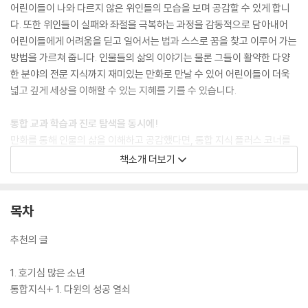
어린이들이 나와 다르지 않은 위인들의 모습을 보며 공감할 수 있게 합니
다. 또한 위인들이 실패와 좌절을 극복하는 과정을 감동적으로 담아내어
어린이들에게 어려움을 딛고 일어서는 법과 스스로 꿈을 찾고 이루어 가는
방법을 가르쳐 줍니다. 인물들의 삶의 이야기는 물론 그들이 활약한 다양
한 분야의 전문 지식까지 재미있는 만화로 만날 수 있어 어린이들이 더욱
넓고 깊게 세상을 이해할 수 있는 지혜를 기를 수 있습니다.
통합 교과 학습과 진로 탐색을 동시에!
만화를 통해 인물의 삶을 이해하고 공감했다면, 통합 지식 플러스 코너를
통해서는 다양한 배경지식과 시사 상식, 교과 지식을 얻을 수 있습니다. 아
책소개 더보기
인슈타인의 이야기를 통해 제2차 세계 대전의 과정과 결과를 알 수 있고,
찰스 다윈의 이야기를 통해 진화론이 세상을 어떻게 변화시켰는지 알 수
있는 것처럼 『who? 인물 사이언스』 시리즈는 권마다 세계의 중요한 사건
목차
들을 인물의 삶 속에서 자연스럽게 익힐 수 있습니다. 또한 인물들이 태어
나고 활동했던 나라의 역사와 문화에 대한 내용도 볼 수 있어 다양한 영역
추천의 글
의 통합 교육이 가능합니다. 책 뒷부분에는 초등 진로 교육 강화에 맞춰 책
속 인물의 직업에 대해 더 자세히 알아보고 나의 관심과 흥미에 대해서도
1. 호기심 많은 소년
생각해 볼 수 있는 진로 탐색 워크북을 구성하였습니다. 워크북의 활동을
통합지식+ 1. 다윈의 성공 열쇠
따라 하다 보면 인물의 직업 세계를 이해할 수 있는 것은 물론 스스로 진로