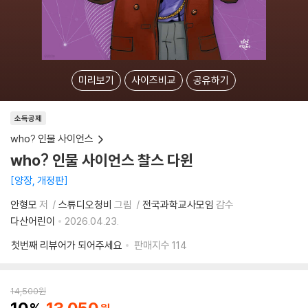
미리보기
사이즈비교
공유하기
소득공제
who? 인물 사이언스
who? 인물 사이언스 찰스 다윈
양장, 개정판
안형모
저
스튜디오청비
그림
전국과학교사모임
감수
다산어린이
2026.04.23.
첫번째 리뷰어가 되어주세요
판매지수
114
14,500
원