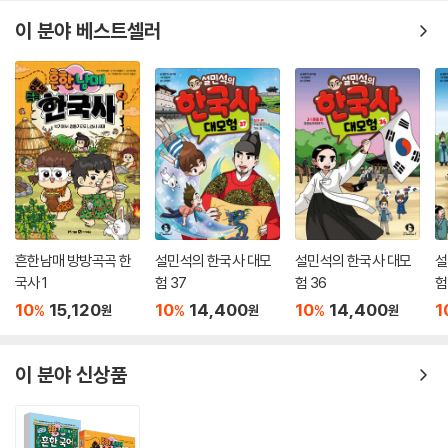
이 분야 베스트셀러
흔한남매 방방곡곡 한
설민석의 한국사 대모
설민석의 한국사 대모
설
국사 1
험 37
험 36
험
10
15,120
10
14,400
10
14,400
1
%
%
%
원
원
원
이 분야 신상품