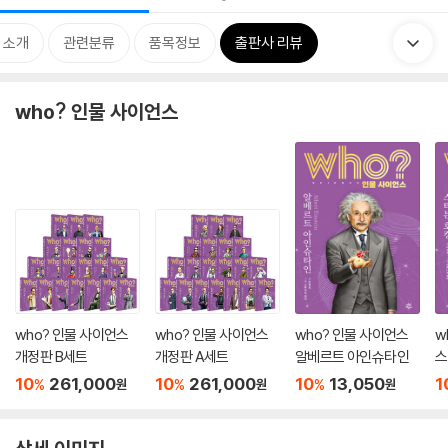
 소개
관련분류
품목정보
출판사 리뷰
who? 인물 사이언스
who? 인물 사이언스
who? 인물 사이언스
who? 인물 사이언스
w
개정판 B세트
개정판 A세트
알베르트 아인슈타인
스
10
261,000
10
261,000
10
13,050
1
%
%
%
원
원
원