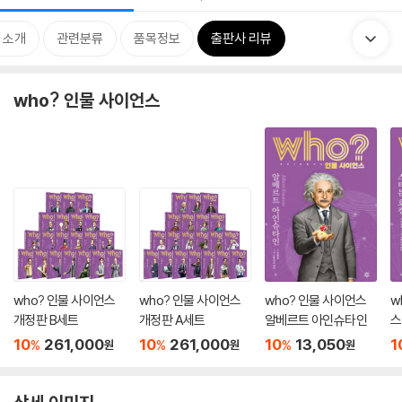
 소개
관련분류
품목정보
출판사 리뷰
who? 인물 사이언스
who? 인물 사이언스
who? 인물 사이언스
who? 인물 사이언스
w
개정판 B세트
개정판 A세트
알베르트 아인슈타인
스
10
261,000
10
261,000
10
13,050
1
%
%
%
원
원
원