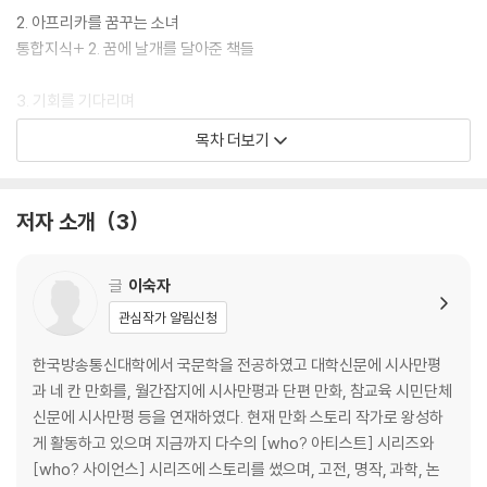
를 탐색하고 설계해 볼 수 있습니다.
2. 아프리카를 꿈꾸는 소녀
통합지식+ 2. 꿈에 날개를 달아준 책들
3. 기회를 기다리며
통합지식+ 3. 제인이 어린 시절 만난 동물들
목차 더보기
4. 꿈에 그리던 아프리카
통합지식+ 4. 제인 구달에게 영향을 준 학자
저자 소개
3
5. 침팬지의 숲으로
통합지식+ 5. 유인원을 연구한 학자들
글
이숙자
관심작가 알림신청
6. 침팬지 친구들
통합지식+ 6. 인간의 친구, 침팬지
한국방송통신대학에서 국문학을 전공하였고 대학신문에 시사만평
과 네 칸 만화를, 월간잡지에 시사만평과 단편 만화, 참교육 시민단체
7. 동물 사랑과 환경 운동
신문에 시사만평 등을 연재하였다. 현재 만화 스토리 작가로 왕성하
게 활동하고 있으며 지금까지 다수의 [who? 아티스트] 시리즈와
어린이 진로 탐색 ‘동물학자’
[who? 사이언스] 시리즈에 스토리를 썼으며, 고전, 명작, 과학, 논