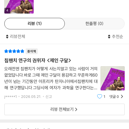
4
리뷰
1
한줄평
0
리뷰전체
추천순
종이책
침팬치 연구의 권위자 <제인 구달>
오래전엔 침팬치가 어떻게 사는지알고 있는 사람이 거의
없었답니다.바로 그때 제인 구달이 용감하고 꾸준하게60
년이 넘는 기간동안 아프리카 탄자니아에서침팬치에 대
해 연구했답니다.그당시에 여자가 과학을 연구한다는것
은거의 드물었지만 구달 제인은 포기하지 않았답니다.침
j*****1
2026.05.21.
신고
1
댓글
0
팬치는 도구를 사용해요.침팬치가 나뭇가지를 개미집 구
멍에 넣어흰 개미를 낚시하는것을 보고사람들 처럼
리뷰 전체보기