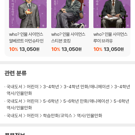
who? 인물 사이언스
who? 인물 사이언스
who? 인물 사이언스
알베르트 아인슈타인
스티븐 호킹
루이 브라유
10
13,050
10
13,050
10
13,050
%
%
%
원
원
원
관련 분류
국내도서
어린이
3-4학년
3-4학년 만화/애니메이션
3-4학년
역사/인물만화
국내도서
어린이
5-6학년
5-6학년 만화/애니메이션
5-6학년
역사/인물만화
국내도서
어린이
학습만화/코믹스
역사/인물만화