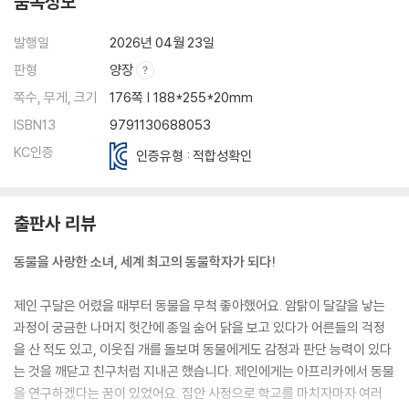
품목정보
발행일
2026년 04월 23일
판형
양장
쪽수, 무게, 크기
176쪽 | 188*255*20mm
ISBN13
9791130688053
KC인증
인증유형 : 적합성확인
출판사 리뷰
동물을 사랑한 소녀, 세계 최고의 동물학자가 되다!
제인 구달은 어렸을 때부터 동물을 무척 좋아했어요. 암탉이 달걀을 낳는
과정이 궁금한 나머지 헛간에 종일 숨어 닭을 보고 있다가 어른들의 걱정
을 산 적도 있고, 이웃집 개를 돌보며 동물에게도 감정과 판단 능력이 있다
는 것을 깨닫고 친구처럼 지내곤 했습니다. 제인에게는 아프리카에서 동물
을 연구하겠다는 꿈이 있었어요. 집안 사정으로 학교를 마치자마자 여러