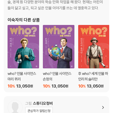
연표
술, 경제 등 다양한 분야의 학습 만화 작업을 해 왔다. 현재는 어린이
찾아보기
들이 닮고 싶고, 되고 싶은 인물 이야기를 쓰는 데 열중하고 있다.
이숙자
의 다른 상품
who? 인물 사이언스
who? 인물 사이언스
후 who? 세계 인물 하
마리 퀴리
손정의
인리히 슐리만
10
13,050
10
13,050
10
13,050
%
%
%
원
원
원
그림
스튜디오청비
관심작가 알림신청