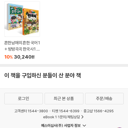
흔한남매의 흔한 국어 1
+ 방방곡곡 한국사 1 세
트
10
30,240
%
원
이 책을 구입하신 분들이 산 분야 책
로그인
최근 본 상품
주문/배송
고객센터 1544-3800
티켓 1544-6399
중고샵 1566-4295
eBook 1:1문의/채팅상담
예스이십사(주) 사업자 정보