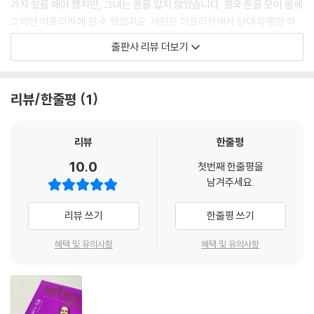
가지 일을 해야 했지만, 그녀는 꿈을 잃지 않았습니다. 결국 돈을 모아 꿈에
그리던 아프리카에 갈 수 있었지요. 제인은 아프리카에서 당대 유명한 학
자였던 리키 박사를 만났는데, 동물에 대한 애정과 지식을 인정받아 그의
출판사 리뷰 더보기
후원으로 침팬지 연구를 할 수 있게 되었어요.
제인은 다른 학자들과는 달리 침팬지와 교감하며 연구했어요. 그 결과 그
때까지 알려지지 않았던 많은 사실을 알게 되었는데, 이를 통해 침팬지는
리뷰/한줄평
1
물론 인간에 대한 지식도 넓어질 수 있었답니다. 이제 제인 구달은 세계를
다니며 자연과 환경을 보호하기 위한 활동에 앞장서고 있습니다.
리뷰
한줄평
통합지식+ 코너에서는 제인 구달의 성공 열쇠와 제인 구달이 연구한 침팬
10.0
첫번째 한줄평을
지, 유명한 동물학자 등 다양한 배경 지식을 만날 수 있습니다. 인물의 이야
남겨주세요.
기를 따라가며 자연스럽게 역사, 문화, 사회 등 여러 영역의 통합 학습이 가
능합니다.
리뷰 쓰기
한줄평 쓰기
어린이 진로 탐색 코너는 자기 이해와 직업 세계 이해, 진로 설계 등 진로
혜택 및 유의사항
혜택 및 유의사항
탐색 단계별 활동을 담았습니다. 동물학자라는 제인 구달의 직업 세계를
더 깊이 이해하고 독자 스스로 자신의 진로를 탐색해 볼 수 있도록 해 줍니
다.