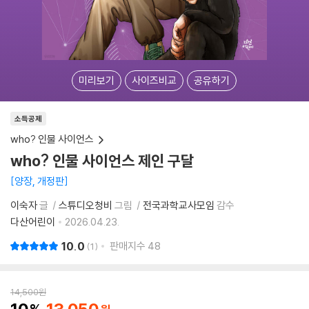
미리보기
사이즈비교
공유하기
소득공제
who? 인물 사이언스
who? 인물 사이언스 제인 구달
양장, 개정판
이숙자
글
스튜디오청비
그림
전국과학교사모임
감수
다산어린이
2026.04.23.
10.0
판매지수
48
1
14,500
원