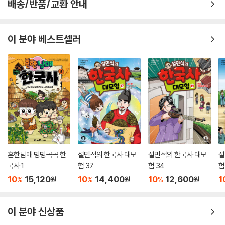
배송/반품/교환 안내
이 분야 베스트셀러
흔한남매 방방곡곡 한
설민석의 한국사 대모
설민석의 한국사 대모
설
국사 1
험 37
험 34
험
10
15,120
10
14,400
10
12,600
1
%
%
%
원
원
원
이 분야 신상품