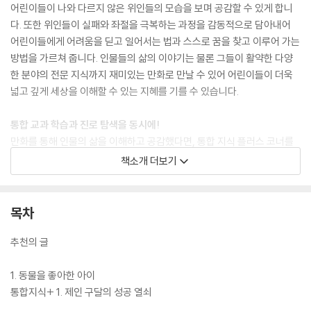
어린이들이 나와 다르지 않은 위인들의 모습을 보며 공감할 수 있게 합니
다. 또한 위인들이 실패와 좌절을 극복하는 과정을 감동적으로 담아내어
어린이들에게 어려움을 딛고 일어서는 법과 스스로 꿈을 찾고 이루어 가는
방법을 가르쳐 줍니다. 인물들의 삶의 이야기는 물론 그들이 활약한 다양
한 분야의 전문 지식까지 재미있는 만화로 만날 수 있어 어린이들이 더욱
넓고 깊게 세상을 이해할 수 있는 지혜를 기를 수 있습니다.
통합 교과 학습과 진로 탐색을 동시에!
만화를 통해 인물의 삶을 이해하고 공감했다면, 통합 지식 플러스 코너를
통해서는 다양한 배경지식과 시사 상식, 교과 지식을 얻을 수 있습니다. 아
책소개 더보기
인슈타인의 이야기를 통해 제2차 세계 대전의 과정과 결과를 알 수 있고,
찰스 다윈의 이야기를 통해 진화론이 세상을 어떻게 변화시켰는지 알 수
있는 것처럼 『who? 인물 사이언스』 시리즈는 권마다 세계의 중요한 사건
목차
들을 인물의 삶 속에서 자연스럽게 익힐 수 있습니다. 또한 인물들이 태어
나고 활동했던 나라의 역사와 문화에 대한 내용도 볼 수 있어 다양한 영역
추천의 글
의 통합 교육이 가능합니다. 책 뒷부분에는 초등 진로 교육 강화에 맞춰 책
속 인물의 직업에 대해 더 자세히 알아보고 나의 관심과 흥미에 대해서도
1. 동물을 좋아한 아이
생각해 볼 수 있는 진로 탐색 워크북을 구성하였습니다. 워크북의 활동을
통합지식+ 1. 제인 구달의 성공 열쇠
따라 하다 보면 인물의 직업 세계를 이해할 수 있는 것은 물론 스스로 진로