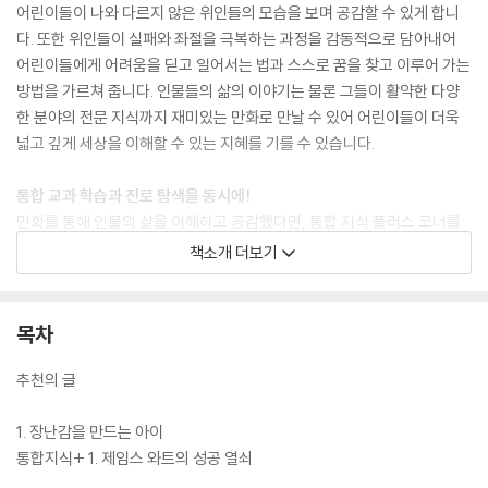
어린이들이 나와 다르지 않은 위인들의 모습을 보며 공감할 수 있게 합니
다. 또한 위인들이 실패와 좌절을 극복하는 과정을 감동적으로 담아내어
어린이들에게 어려움을 딛고 일어서는 법과 스스로 꿈을 찾고 이루어 가는
방법을 가르쳐 줍니다. 인물들의 삶의 이야기는 물론 그들이 활약한 다양
한 분야의 전문 지식까지 재미있는 만화로 만날 수 있어 어린이들이 더욱
넓고 깊게 세상을 이해할 수 있는 지혜를 기를 수 있습니다.
통합 교과 학습과 진로 탐색을 동시에!
만화를 통해 인물의 삶을 이해하고 공감했다면, 통합 지식 플러스 코너를
통해서는 다양한 배경지식과 시사 상식, 교과 지식을 얻을 수 있습니다. 아
책소개 더보기
인슈타인의 이야기를 통해 제2차 세계 대전의 과정과 결과를 알 수 있고,
찰스 다윈의 이야기를 통해 진화론이 세상을 어떻게 변화시켰는지 알 수
있는 것처럼 『who? 인물 사이언스』 시리즈는 권마다 세계의 중요한 사건
목차
들을 인물의 삶 속에서 자연스럽게 익힐 수 있습니다. 또한 인물들이 태어
나고 활동했던 나라의 역사와 문화에 대한 내용도 볼 수 있어 다양한 영역
추천의 글
의 통합 교육이 가능합니다. 책 뒷부분에는 초등 진로 교육 강화에 맞춰 책
속 인물의 직업에 대해 더 자세히 알아보고 나의 관심과 흥미에 대해서도
1. 장난감을 만드는 아이
생각해 볼 수 있는 진로 탐색 워크북을 구성하였습니다. 워크북의 활동을
통합지식+ 1. 제임스 와트의 성공 열쇠
따라 하다 보면 인물의 직업 세계를 이해할 수 있는 것은 물론 스스로 진로