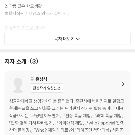
를 탐색하고 설계해 볼 수 있습니다.
2. 악몽 같은 학교생활
통합지식+ 2. 제임스 와트가 살던 시대
3. 뉴커먼 기관을 만나다
통합지식+ 3. 제임스 와트의 나라, 영국
목차 더보기
4. 고된 수습생 생활
통합지식+ 4. 증기 기관 발명의 역사
저자 소개
3
5. 대학 안에 가게를 열다
통합지식+ 5. 18세기의 과학 기술
글
윤상석
관심작가 알림신청
6. 완벽한 증기 기관을 향한 도전
통합지식+ 6. 증기 기관이 가져온 변화
성균관대학교 생명과학과를 졸업했다. 출판사에서 편집자로 일했고
현재는 글을 쓰고 만화를 그리는 프리랜서 작가로 활동 중이다. 대표
7. 세상을 바꾸다
작품으로는 『코딩맨 어드벤처』, 『환상 특급 체험』, 『과학 특급 체험』,
『만화 경제 기사 따라잡기』, 『아이매직 체험』, 『who? special 알렉
어린이 진로 탐색 ‘산업공학기술자’
산더 플레밍』, 『Who? 제임스 와트』와 「와이즈만 첨단 과학」 시리즈