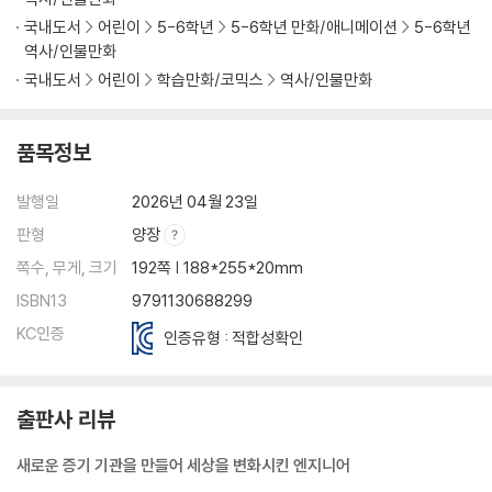
국내도서
어린이
5-6학년
5-6학년 만화/애니메이션
5-6학년
역사/인물만화
국내도서
어린이
학습만화/코믹스
역사/인물만화
품목정보
발행일
2026년 04월 23일
판형
양장
쪽수, 무게, 크기
192쪽 | 188*255*20mm
ISBN13
9791130688299
KC인증
인증유형 : 적합성확인
출판사 리뷰
새로운 증기 기관을 만들어 세상을 변화시킨 엔지니어