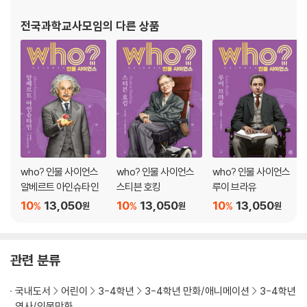
전국과학교사모임
의 다른 상품
who? 인물 사이언스
who? 인물 사이언스
who? 인물 사이언스
알베르트 아인슈타인
스티븐 호킹
루이 브라유
10
13,050
10
13,050
10
13,050
%
%
%
원
원
원
관련 분류
국내도서
어린이
3-4학년
3-4학년 만화/애니메이션
3-4학년
역사/인물만화