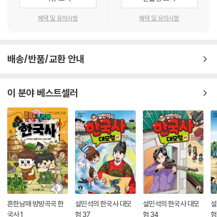
경험하고 경제적인 어려움에 시달립니다. 그러나 와트는 이 도전을 포기하
지 않았습니다. 그리고 와트의 친구들이 그를 도왔습니다. 결국 오랜 연구
혜택 및 유의사항
혜택 및 유의사항
끝에 와트는 그전까지와는 전혀 다른 새로운 증기 기관을 완성하는 데 성
공했습니다. 그 증기 기관은 광산과 제조업 공장, 기관차, 배 등에 널리 쓰
이며 인류의 삶의 모습까지 변화시켰습니다.
배송/반품/교환 안내
통합지식+ 코너에서는 제임스 와트의 성공 열쇠와 제임스 와트가 살던 시
대, 증기 기관 발명의 역사, 증기 기관이 가져온 변화 등 다양한 배경 지식
이 분야 베스트셀러
을 만날 수 있습니다. 인물의 이야기를 따라가며 자연스럽게 역사, 문화, 사
회 등 여러 영역의 통합 학습이 가능합니다.
어린이 진로 탐색 코너는 자기 이해와 직업 세계 이해, 진로 설계 등 진로
탐색 단계별 활동을 담았습니다. 제임스 와트의 이야기를 통해 ‘산업공학
기술자’의 직업 세계를 더 깊이 이해하고 독자 스스로 자신의 진로를 탐색
해 볼 수 있도록 해 줍니다.
흔한남매 방방곡곡 한
설민석의 한국사 대모
설민석의 한국사 대모
설
국사 1
험 37
험 34
험