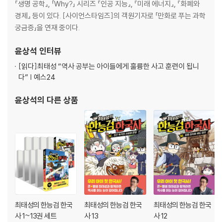
연표
『생명 공학』, 「Why?」 시리즈 『인공 지능』, 『미래 에너지』, 『화폐와
찾아보기
경제』 등이 있다. [사이언스타임즈]의 객원기자로 「만화로 푸는 과학
궁금증」을 연재 중이다.
윤상석
인터뷰
[읽다]
최태성 “역사 공부는 아이들에게 훌륭한 사고 훈련이 됩니
다” | 예스24
윤상석
의 다른 상품
최태성의 한능검 한국
최태성의 한능검 한국
최태성의 한능검 한국
사 1~13권 세트
사 13
사 12