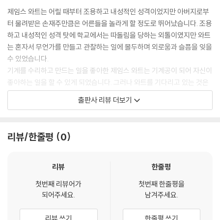
제임스 와트는 어릴 때부터 조용하고 내성적인 성격이었지만 아버지로부
터 물려받은 손재주만큼은 어른들을 놀라게 할 정도로 뛰어났습니다. 조용
하고 내성적인 성격 탓에 학교에서는 따돌림을 당하는 외톨이였지만 와트
는 혼자서 무언가를 만들고 관찰하는 일에 몰두하며 외로움과 슬픔을 잊을
수 있었습니다.
기계를 수리하고 만드는 일을 좋아한 제임스 와트는 기계공이 되어 자신이
좋아하는 일을 할 수 있게 되었습니다. 그러나 와트를 기다리고 있는 것은
월급도 없이 열악한 환경에서 잠도 제대로 자지 못하고 일을 해야 하는 수
출판사 리뷰 더보기
습생 생활이었습니다. 하지만 와트는 매순간 최선을 다해 일했고 다른 사
람들보다 더 많이 알기 위해 연구하는 일을 게을리 하지 않았습니다. 그 결
과 다른 사람들이 7년 동안 해야 하는 수습생 생활을 2년 만에 끝낼 수 있
리뷰/한줄평
0
었습니다.
와트가 가게를 열자 많은 사람들이 기계 제작과 수리를 의뢰했습니다. 그
러던 중 와트에게 당시 광산에서 사용되고 있던 증기 기관인 뉴커먼기관을
리뷰
한줄평
연구할 기회가 찾아왔습니다. 그는 뉴커먼기관의 문제점을 발견하고 이 기
첫번째 리뷰어가
첫번째 한줄평을
관의 효율을 높일 수 있는 방법을 찾아냅니다. 그리고 그것을 실제 사용할
되어주세요.
남겨주세요.
수 있는 기관으로 만드는 일에 착수합니다.
새로운 증기 기관을 만드는 일은 쉽지 않았습니다. 와트는 수많은 실패를
리뷰 쓰기
한줄평 쓰기