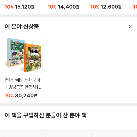
10
15,120
10
14,400
10
12,600
1
%
%
%
원
원
원
이 분야 신상품
흔한남매의 흔한 국어 1
+ 방방곡곡 한국사 1 세
트
10
30,240
%
원
이 책을 구입하신 분들이 산 분야 책