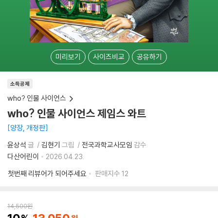
미리보기
사이즈비교
공유하기
소득공제
who? 인물 사이언스
who? 인물 사이언스 제임스 와트
양장, 개정판
윤상석
글
김현기
그림
전국과학교사모임
감수
다산어린이
2026.04.23.
첫번째 리뷰어가 되어주세요
판매지수
12
14,500
원