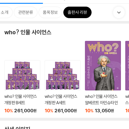
 소개
관련분류
품목정보
출판사 리뷰
who? 인물 사이언스
who? 인물 사이언스
who? 인물 사이언스
who? 인물 사이언스
w
개정판 B세트
개정판 A세트
알베르트 아인슈타인
스
10
261,000
10
261,000
10
13,050
1
%
%
%
원
원
원