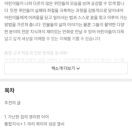
어린이들이 나와 다르지 않은 위인들의 모습을 보며 공감할 수 있게 합니
다. 또한 위인들이 실패와 좌절을 극복하는 과정을 감동적으로 담아내어
어린이들에게 어려움을 딛고 일어서는 법과 스스로 꿈을 찾고 이루어 가는
방법을 가르쳐 줍니다. 인물들의 삶의 이야기는 물론 그들이 활약한 다양
한 분야의 전문 지식까지 재미있는 만화로 만날 수 있어 어린이들이 더욱
넓고 깊게 세상을 이해할 수 있는 지혜를 기를 수 있습니다.
통합 교과 학습과 진로 탐색을 동시에!
만화를 통해 인물의 삶을 이해하고 공감했다면, 통합 지식 플러스 코너를
통해서는 다양한 배경지식과 시사 상식, 교과 지식을 얻을 수 있습니다. 아
책소개 더보기
인슈타인의 이야기를 통해 제2차 세계 대전의 과정과 결과를 알 수 있고,
찰스 다윈의 이야기를 통해 진화론이 세상을 어떻게 변화시켰는지 알 수
있는 것처럼 『who? 인물 사이언스』 시리즈는 권마다 세계의 중요한 사건
목차
들을 인물의 삶 속에서 자연스럽게 익힐 수 있습니다. 또한 인물들이 태어
나고 활동했던 나라의 역사와 문화에 대한 내용도 볼 수 있어 다양한 영역
추천의 글
의 통합 교육이 가능합니다. 책 뒷부분에는 초등 진로 교육 강화에 맞춰 책
속 인물의 직업에 대해 더 자세히 알아보고 나의 관심과 흥미에 대해서도
1. 가난한 집의 영리한 아이
생각해 볼 수 있는 진로 탐색 워크북을 구성하였습니다. 워크북의 활동을
통합지식+ 1. 마리 퀴리의 성공 열쇠
따라 하다 보면 인물의 직업 세계를 이해할 수 있는 것은 물론 스스로 진로