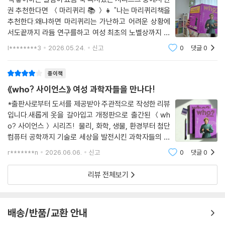
권 추천한다면 ＜마리퀴리 📚 ＞👧 "나는 마리퀴리책을
추천한다.왜냐하면 마리퀴리는 가난하고 어려운 상황에
서도끝까지 라듐 연구를하고 여성 최초의 노벨상까지 받
았기 때문이다."1867년, 러시아의 지배를 받던 폴란드 바
l********3
2026.05.24.
신고
0
댓글
0
르샤바에서 태어나1934년 7월 4일 세상을 떠나기 전까
지의 이야기로여성이라는 이유와 가난한 환경
종이책
《who? 사이언스》 여성 과학자들을 만나다!
*출판사로부터 도서를 제공받아 주관적으로 작성한 리뷰
입니다.새롭게 옷을 갈아입고 개정판으로 출간된 ＜wh
o? 사이언스＞ 시리즈! 물리, 화학, 생물, 환경부터 첨단
컴퓨터 공학까지 기술로 세상을 발전시킨 과학자들의 이
야기를 담고 있는 '사이언스' 시리즈에서 이번에 골라본
r*******n
2026.06.06.
신고
0
댓글
0
것은 눈에 띄는 여성 과학자들이다. 여성 최초의 노벨상
수상자인 마리 퀴리와 침팬지와 친구가 된 세계
리뷰 전체보기
배송/반품/교환 안내