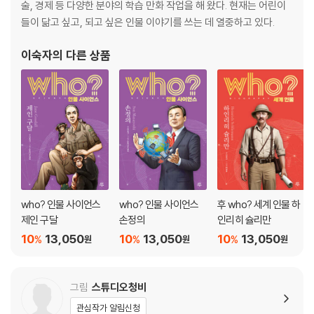
연표
술, 경제 등 다양한 분야의 학습 만화 작업을 해 왔다. 현재는 어린이
찾아보기
들이 닮고 싶고, 되고 싶은 인물 이야기를 쓰는 데 열중하고 있다.
이숙자
의 다른 상품
who? 인물 사이언스
who? 인물 사이언스
후 who? 세계 인물 하
제인 구달
손정의
인리히 슐리만
10
13,050
10
13,050
10
13,050
%
%
%
원
원
원
그림
스튜디오청비
관심작가 알림신청