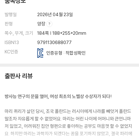
품목정보
발행일
2026년 04월 23일
판형
양장
쪽수, 무게, 크기
184쪽 | 188*255*20mm
ISBN13
9791130688077
KC인증
인증유형 : 적합성확인
출판사 리뷰
방사능 연구의 문을 열어, 여성 최초의 노벨상 수상자가 되다!
마리 퀴리가 살던 당시, 조국 폴란드는 러시아에게 나라를 빼앗겨 폴란드
말조차 자유롭게 할 수 없었어요. 마리는 어린 나이에 어머니와 큰언니마
저 잃었고, 어려워진 집안 형편으로 좋아하는 공부도 마음껏 할 수 없었지
요. 하지만 마리는 과학자가 되겠다는 꿈을 포기하지 않았고, 결국 파리에