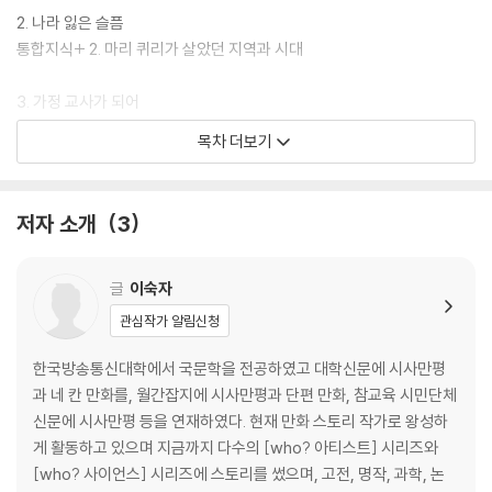
를 탐색하고 설계해 볼 수 있습니다.
2. 나라 잃은 슬픔
통합지식+ 2. 마리 퀴리가 살았던 지역과 시대
3. 가정 교사가 되어
통합지식+ 3. 세상을 놀라게 한 여성 과학자
목차 더보기
4. 소르본의 괴짜 여학생
통합지식+ 4. 노벨상을 받은 여성 과학자
저자 소개
3
5. 부부 과학자
통합지식+ 5. 원소와 마리 퀴리
글
이숙자
관심작가 알림신청
6. 라듐의 발견
통합지식+ 6. 퀴리 가문 사람들
한국방송통신대학에서 국문학을 전공하였고 대학신문에 시사만평
과 네 칸 만화를, 월간잡지에 시사만평과 단편 만화, 참교육 시민단체
7. 마지막 투혼
신문에 시사만평 등을 연재하였다. 현재 만화 스토리 작가로 왕성하
게 활동하고 있으며 지금까지 다수의 [who? 아티스트] 시리즈와
어린이 진로 탐색 ‘화학자’
[who? 사이언스] 시리즈에 스토리를 썼으며, 고전, 명작, 과학, 논