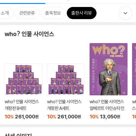
 소개
관련분류
품목정보
출판사 리뷰
who? 인물 사이언스
who? 인물 사이언스
who? 인물 사이언스
who? 인물 사이언스
w
개정판 B세트
개정판 A세트
알베르트 아인슈타인
스
10
261,000
10
261,000
10
13,050
1
%
%
%
원
원
원