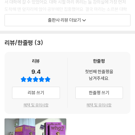
서 대학에 갈 수 있었어요. 대학 시절 마리 퀴리는 늘 강의실에 가장 먼저
도착해 맨 앞자리에 앉아 공부에만 집중했어요. 결국 마리는 소르본 대학
교 최초의 여성 박사가 되었어요.
출판사 리뷰 더보기
마리는 잘 알려져 있지도 않고, 많은 사람들이 관심을 갖지 않았던 방사능
물질을 연구하기로 했어요. 무거운 광석을 부수고 분리하는 수년간의 작업
이 이어졌고, 그녀는 마침내 방사성 원소를 발견했습니다. 마리 퀴리는 이
리뷰/한줄평
3
원소에 조국의 이름을 따 ‘폴로늄’이라 이름 붙였어요. 이후 더 강한 방사성
원소인 라듐을 발견해, 남편과 함께 노벨 물리학상을 받으며 최초의 여성
노벨상 수상자가 되었어요. 방사능 연구를 계속한 끝에 1911년에는 노벨
리뷰
한줄평
화학상을 받으며 최초로 노벨상을 두 번 받은 인물이 되기도 했지요. 마리
9.4
첫번째 한줄평을
퀴리의 발견으로 방사능 연구와 핵물리학 분야는 눈부신 발전을 할 수 있
남겨주세요.
었습니다.
리뷰 쓰기
한줄평 쓰기
통합지식+ 코너에서는 마리 퀴리의 성공 열쇠와 마리 퀴리가 살았던 시대
의 역사, 마리 퀴리 외에 세상을 놀라게 한 여성 과학자 등 다양한 배경 지
혜택 및 유의사항
혜택 및 유의사항
식을 만날 수 있습니다. 인물의 이야기를 따라가며 자연스럽게 역사, 문화,
사회 등 여러 영역의 통합 학습이 가능합니다.
어린이 진로 탐색 코너는 자기 이해와 직업 세계 이해, 진로 설계 등 진로