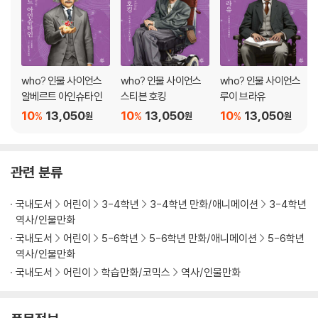
who? 인물 사이언스
who? 인물 사이언스
who? 인물 사이언스
알베르트 아인슈타인
스티븐 호킹
루이 브라유
10
13,050
10
13,050
10
13,050
%
%
%
원
원
원
관련 분류
국내도서
어린이
3-4학년
3-4학년 만화/애니메이션
3-4학년
역사/인물만화
국내도서
어린이
5-6학년
5-6학년 만화/애니메이션
5-6학년
역사/인물만화
국내도서
어린이
학습만화/코믹스
역사/인물만화