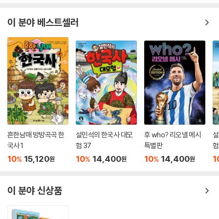
이 분야 베스트셀러
흔한남매 방방곡곡 한
설민석의 한국사 대모
후 who? 리오넬 메시
설
국사 1
험 37
특별판
험
10
15,120
10
14,400
10
14,400
1
%
%
%
원
원
원
이 분야 신상품