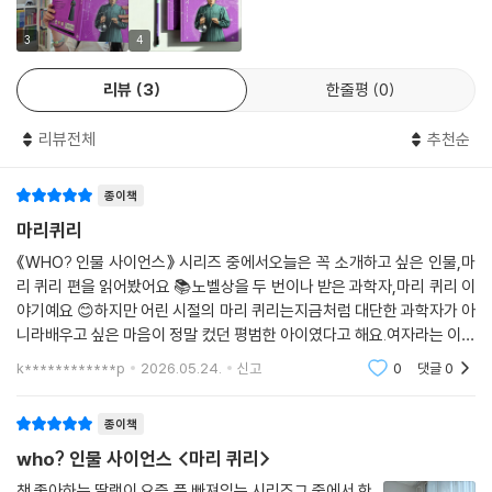
탐색 단계별 활동을 담았습니다. 화학자라는 마리 퀴리의 직업 세계를 더
깊이 이해하고 독자 스스로 자신의 진로를 탐색해 볼 수 있도록 해 줍니다.
3
4
리뷰
3
한줄평
0
리뷰전체
추천순
종이책
마리퀴리
《WHO? 인물 사이언스》 시리즈 중에서오늘은 꼭 소개하고 싶은 인물,마
리 퀴리 편을 읽어봤어요 📚노벨상을 두 번이나 받은 과학자,마리 퀴리 이
야기예요 😊하지만 어린 시절의 마리 퀴리는지금처럼 대단한 과학자가 아
니라배우고 싶은 마음이 정말 컸던 평범한 아이였다고 해요.여자라는 이유
로마음껏 공부하기 어려웠던 시대였지만,포기하지 않고 끝까지 자신의 길
k************p
2026.05.24.
신고
0
댓글
0
을 걸어간 모습
종이책
who? 인물 사이언스 <마리 퀴리>
책 좋아하는 딸램이 요즘 푹 빠져있는 시리즈그 중에서 한