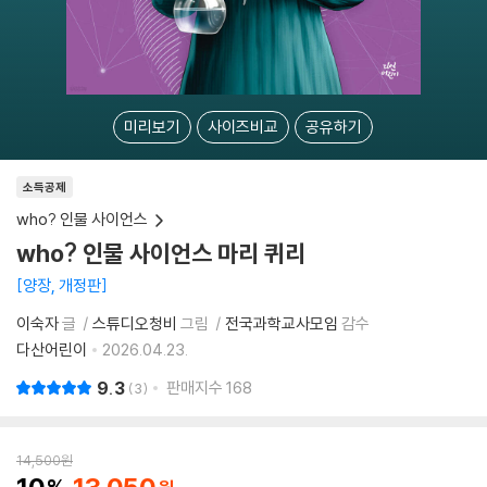
미리보기
사이즈비교
공유하기
소득공제
who? 인물 사이언스
who? 인물 사이언스 마리 퀴리
양장, 개정판
이숙자
글
스튜디오청비
그림
전국과학교사모임
감수
다산어린이
2026.04.23.
9.3
판매지수
168
3
14,500
원