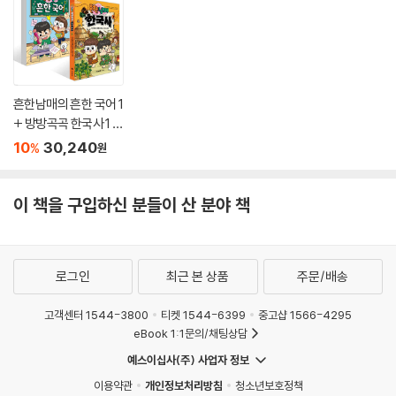
흔한남매의 흔한 국어 1
+ 방방곡곡 한국사 1 세
트
10
30,240
%
원
이 책을 구입하신 분들이 산 분야 책
로그인
최근 본 상품
주문/배송
고객센터 1544-3800
티켓 1544-6399
중고샵 1566-4295
eBook 1:1문의/채팅상담
예스이십사(주) 사업자 정보
이용약관
개인정보처리방침
청소년보호정책