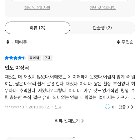
것과 관련된다. 소설 마지막에서 ‘나’는 크리스틴이라는 여자로부터 “당신
혜택 및 유의사항
혜택 및 유의사항
은 여기 왜 왔는가? 뭐 하는 사람인가?”라는 질문을 받는다. 크리스틴은
집요하게 이 소설의 마지막을 열어젖히는 질문의 산파다. 소설 같은 걸 쓰
고 있다고 말하는 ‘나’는 그 소설의 마지막을 묻는 질문에 “나를 찾아다니
리뷰
3
한줄평
2
는 어떤 사람이 있는데, 나는 절대로 그 사람한테 발견되고 싶지 않아요”라
고 답한다. 이 대답은 또하나의 기막힌 질문이 된다. 그렇다면 여태껏 숨바
구매리뷰
추천순
꼭질했던 대상은 누구이며 주체는 누구란 말인가. ‘나’의 자리가 곧 실종된
친구의 자리로 탈바꿈하게 되는 이 질문은, 그간 여행하면서 주체와 탐색
종이책
구매
대상이 한몸이 되었음을 보여준다.
인도 야상곡
블랑쇼는 “문학이 하나의 질문이 되는 순간, 문학은 시작된다”라고 했다.
재밌는 데 재밌지 않았다.이해했는 데 이해하지 못했다.어렵지 않게 쭉 읽
이 말의 문학적 현현이 바로 『인도 야상곡』이라 할 수 있다. 그리하여 타부
히는, 짧은 마무리.쉽게 잘 읽힌다. 재밌다. 아니다. 짧은 환상. 부질없다. 허
키는 “이 책은 논북non-book이다. 결말을 회피하면서, 끊임없이 질문을
무하다. 추락한다. 재밌나? 그렇다. 아니다. 아무 것도.양가적인. 평행. 수
향해 나아가가는 책이다”라고 했다. 이 소설은 작가가 소설 안에서 동시에
평.충분한 수작. 짧은 유희. 의미없는 인물. 매력없는. 떨어지는. 카프카. 농
소설을 쓰는, 끊임없이 책 바깥으로 그 프레임을 확장시키고 있는 열린 픽
담. 유머가 없는.인도. 추적과 여행. 환상과 꿈. 연쇄와 미스터리. 추적과 여
r*******0
2018.06.12.
신고
0
댓글
0
션의 세계를 보여준다. 즉 대답하는 순간 다시 질문이 태어나는 이야기, 뫼
행.
비우스의 띠처럼 책의 시작과 끝, 책의 안팎이 서로 꼬리를 물고 있다. 밤
리뷰 전체보기
은, 그리하여 질문하는 자의 밤은, 그 밤을 밝히는 하나의 야상곡이다. 책장
을 빠져나와 독자의 머릿속에 울려퍼질, 타부키가 구현해낸 인도식 야상곡
인 셈이다.