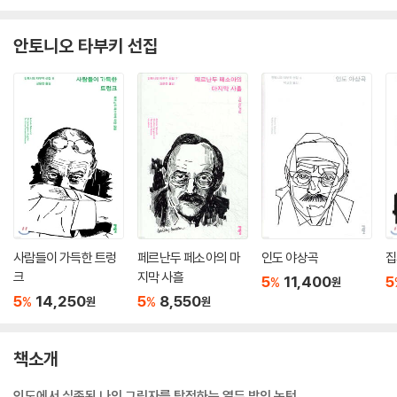
안토니오 타부키 선집
사람들이 가득한 트렁
페르난두 페소아의 마
인도 야상곡
집
크
지막 사흘
5
11,400
5
%
원
5
14,250
5
8,550
%
%
원
원
책소개
인도에서 실종된 나의 그림자를 탐정하는 열두 밤의 녹턴