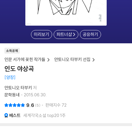
미리보기
파트너샵
공유하기
소득공제
인문 서가에 꽂힌 작가들
안토니오 타부키 선집
인도 야상곡
양장
안토니오 타부키
저
문학동네
2015.06.30.
9.6
판매지수
72
5
베스트
세계각국소설 top20 1주