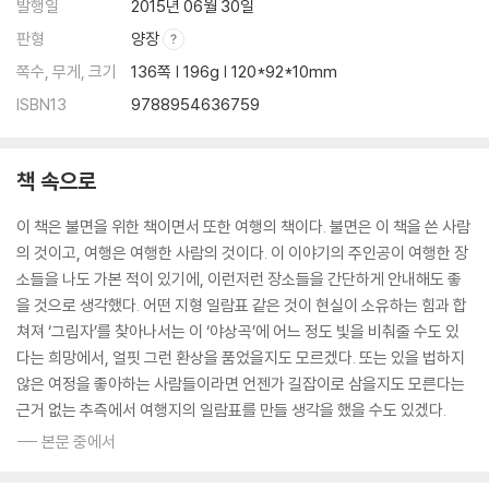
발행일
2015년 06월 30일
판형
양장
쪽수, 무게, 크기
136쪽 | 196g | 120*92*10mm
ISBN13
9788954636759
책 속으로
이 책은 불면을 위한 책이면서 또한 여행의 책이다. 불면은 이 책을 쓴 사람
의 것이고, 여행은 여행한 사람의 것이다. 이 이야기의 주인공이 여행한 장
소들을 나도 가본 적이 있기에, 이런저런 장소들을 간단하게 안내해도 좋
을 것으로 생각했다. 어떤 지형 일람표 같은 것이 현실이 소유하는 힘과 합
쳐져 ‘그림자’를 찾아나서는 이 ‘야상곡’에 어느 정도 빛을 비춰줄 수도 있
다는 희망에서, 얼핏 그런 환상을 품었을지도 모르겠다. 또는 있을 법하지
않은 여정을 좋아하는 사람들이라면 언젠가 길잡이로 삼을지도 모른다는
근거 없는 추측에서 여행지의 일람표를 만들 생각을 했을 수도 있겠다.
--- 본문 중에서