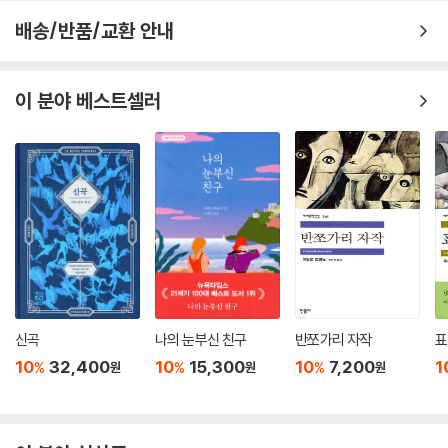
타부키가 열대야로 들끓는 ‘인도’의 밤거리를 무대삼아 실종된 한 친구를
추적해가는 이 여행은, 따라서 고뇌로 뒤범벅된 세계의 초상과 끊임없이
배송/반품/교환 안내
마주하는 여정이 된다. 그러나 이 표정이 어찌나 태연스럽고도 평범한지,
두 번 세 번 봐도 그 얼굴이 그 얼굴 같은, 마비당한 도취감 속에서 보는 필
연적인 일상의 둔중한 자극처럼 펼쳐진다. 타부키가 여기서 마주한 의뭉스
이 분야 베스트셀러
러운 인물들은 자꾸만 어떤 세계의 프레임을 자르거나 숨기며 좀체 그 비
밀을 드러내려 하지 않는 스핑크스들 같다. 그는 끊임없이 바닥난 여행비
를 살피고 마지막인 듯 판돈을 걸어 다음과 같이 질문한다. 사라진 그 사람
은 어디 있습니까. 그라면 여기서 무얼 선택했겠습니까. 그는 어떤 사람이
었습니까. 이 실종된 사람을 찾는 물음과 흔적의 나열은 필연적으로 수수
께끼다. 왜냐하면 문학은, 오늘 처음 마주한 듯, 그러나 언제나 기다려온,
늘 찾아다닌 낯익은 타자로서의 ‘나’를 두고 벌이는 숨바꼭질인지 모르기
때문이다. 작가는, 더 나아가 인간 존재는, 지금 여기를 구하고 질문하는 자
다. 그리하여 어떤 이의 말마따나 돌고 도는 수레바퀴 같은 이 낡은 세상무
대에서 언제나 새것처럼 앓다가는 존재다. 이것이 타부키의 문학세계가 보
신곡
나의 눈부신 친구
반쪼가리 자작
표
여주는 짧지만 강렬한 매력이다.
10
32,400
10
15,300
10
7,200
1
%
%
%
원
원
원