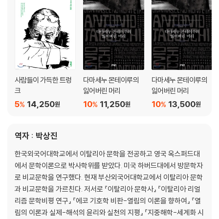
사람들이 가득한 트렁
다마세누 몬테이루의
다마세누 몬테이루의
크
잃어버린 머리
잃어버린 머리
5
14,250
10
11,250
10
13,500
%
%
%
원
원
원
역자 : 박상진
한국외국어대학교에서 이탈리아 문학을 전공하고 영국 옥스퍼드대
에서 문학이론으로 박사학위를 받았다. 미국 하버드대에서 방문학자
로 비교문학을 연구했다. 현재 부산외국어대학교에서 이탈리아 문학
과 비교문학을 가르친다. 저서로 『이탈리아 문학사』 『이탈리아 리얼
리즘 문학비평 연구』 『에코 기호학 비판-열림의 이론을 향하여』 『열
림의 이론과 실제-해석의 윤리와 실천의 지평』 『지중해학-세계화 시