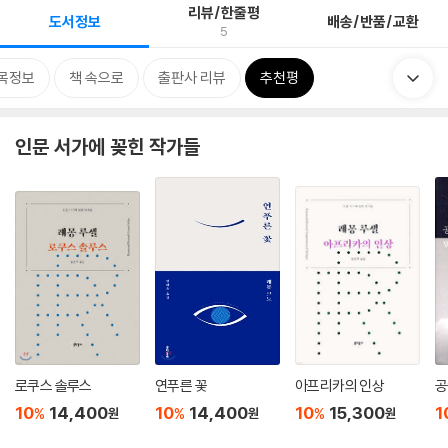
리뷰/한줄평
도서정보
배송/반품/교환
5
목정보
책 속으로
출판사 리뷰
추천평
인문 서가에 꽂힌 작가들
로쿠스 솔루스
연푸른 꽃
아프리카의 인상
공
10
14,400
10
14,400
10
15,300
1
%
%
%
원
원
원