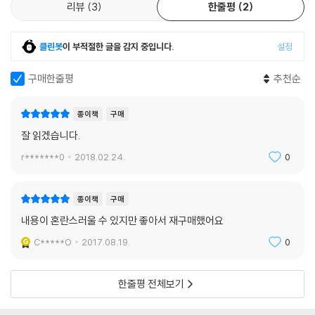
리뷰
3
한줄평
2
불면을 위한 책이자 여행의 책
타부키는 1995년 프랑스 저널리스트이자 알마 출판사 공동창립자인 카트
클린봇
이 부적절한 글을 감지 중입니다.
설정
린 아르강과의 인터뷰에서 “인간에 대한 믿음 없이는 어떤 예술도 존재하
구매한줄평
추천순
지 않는다…… 죄의식은 이성적으로 설명하기 힘든 어떤 감정으로서, 세계
의 모든 악에 대해 느끼는 책임감이다. 회한은 어떤 향수를 드러내는데, 존
재했을 수도 있거나 존재하지 않았던 것들에 대한 애석함이다”라고 말한
종이책
구매
바 있다. 그의 문학관은 이 책의 제사―“잠 못 이루는 사람들은 많든 적든
잘 읽겠습니다.
죄책감을 가지고 있는 것 같다. 그들은 무엇을 하는가? 그들은 밤을 존재하
r*******0
2018.02.24.
0
게 한다”―로 쓰인 모리스 블랑쇼의 말과 일맥상통한다. 즉 타부키는 이
책에서 인간이라는 존재와 그 존재를 구성해나가는 양상을 탐구하는 과정
자체가 하나의 여행임을 보여준다. 이 여행을 추동시키는 힘은 무無에 노
종이책
구매
출된 유한한 존재의 회한과 상실에서 비롯하는 향수의 감정으로 나타나기
내용이 혼란스러울 수 있지만 좋아서 재구매했어요
도 하고, 그것과의 공모와 연대 속에서 느끼는 불면의 죄의식으로 표출되
C*****O
2017.08.19.
0
기도 한다.
이 책은 「작가의 말」에서 보듯, “불면을 위한 책이면서 또한 여행의 책이
다.” 불면은 고대 그리스와 로마 비극에서부터 드러나듯, 지금 여기의 삶을
한줄평 전체보기
고뇌하는 자들의 공통된 징후다. 그들은 비몽사몽간에 현실을 영위한다.