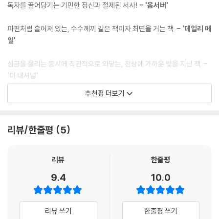
수도원 도서관으로 들어가기 전 만난 실성한 노인, 피멘텔 신부, 필라델피
독자를 끌어당기는 기민한 정신과 절제된 서사!
- '옵서버'
아 우편배달부였던 토미, 만도비 호텔 지배인, 그 호텔 바에서 다시 만난 크
리스틴이라는 여자 등, 모두가 사라진 친구의 존재를 구성하는 편린片鱗
파편처럼 흩어져 있는, 수수께끼 같은 책이자 최면을 거는 책.
- '데일리 메
들이다. 즉 이들과의 만남 하나하나가 내가 구求하고자 하는 존재를 구성
일'
하는 사건이자 좌표가 된다. 타부키는 이 간결한 이야기 하나로, 하나의 여
행(탐색)길이 한 편의 글쓰기(구도)의 길임을 명징하게 보여줌으로써, 단
심금을 울리는 동시에 직관적으로 와닿는, 천상에 가까운 빛을 지닌 책.
-
번에 세계적으로 주목받는 현대 작가가 되었다.
'더 내셔널'
추천평 더보기
책 속의 책이자 책 바깥의 책, 타부키와 페소아의 분신들로 짜인 하이퍼텍
타부키라는 작가에게 국제적 명성을 안겨준 바로 그 소설!
- '뉴욕타임즈'
스트
이 책은 책 속의 책이자, 책 바깥의 책이다. 이 책을 쓰는 작가의 결말과 이
사라진 친구를 찾아나선 길이 지구에 살다 가는 인간 존재의 고유한 정체
리뷰/한줄평
5
소설 속에서 소설 쓰는 ‘나’의 결말이 겹치기 때문이다. 그뿐만 아니라 여기
성 탐사로 이어지는, 백열등처럼 빛나는 마술 같은 소설.
- '렉스프레스'
저기 등장하는 인물들은 타부키의 분신들이자 페소아의 분신들이기도 하
다. 일례로 수도원 도서관에 들어가기 전 만난 실성한 노인에 관한 묘사는,
리뷰
한줄평
평생 페르난두 페소아를 연구한 타부키식 오마주로서 페소아의 또다른 이
9.4
10.0
름인 ‘안토니우 모라’를 겨냥한 인물이다. 또한 소설 막바지에서 ‘나’라는
주체와 ‘실종된 친구’라는 탐색대상이, 작가와 ‘나’의 세계가 하나로 겹친
다. 타부키가 ‘그림자’를 찾아나선 이 ‘야상곡’에 현실성을 부여해줄 수도
리뷰 쓰기
한줄평 쓰기
있다는 믿음에서 지형 일람표를 붙인 것도 이 소설의 열린 결말을 바랐던