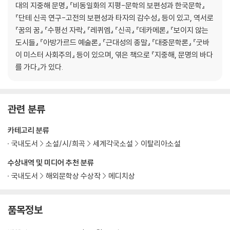
대의 지중해 문명』 『비동일화의 지평-문학의 보편성과 한국문학』
『단테 신곡 연구-고전의 보편성과 타자의 감수성』 등이 있고, 역서로
『꿈의 꿈』 『수평선 자락』 『레퀴엠』 『신곡』 『데카메론』 『보이지 않는
도시들』 『아방가르드 예술론』 『근대성의 종말』 『대중문학론』 『굿바
이 미스터 사회주의』 등이 있으며, 엮은 책으로 『지중해, 문명의 바다
를 가다』가 있다.
관련 분류
카테고리 분류
국내도서
소설/시/희곡
세계각국소설
이탈리아소설
수상내역 및 미디어 추천 분류
국내도서
해외문학상 수상작
메디치상
품목정보