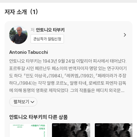
저자 소개
1
저
안토니오 타부키
관심작가 알림신청
Antonio Tabucchi
안토니오 타부키는 1943년 9월 24일 이탈리아 피사에서 태어났다.
포르투갈 시인 페르난두 페소아의 번역자이자 명망 있는 연구자이기
도 하다. 『인도 야상곡』(1984), 『레퀴엠』(1992), 『페레이라가 주장
하다』(1984)는 각각 알랭 코르노, 알랭 타네, 로베르토 파엔차 감독
에 의해 동명의 영화로 제작되었다. 그의 작품들은 메디치 외국문학
상, 장 모네 상, 아리스테이온 상 등 수많은 상을 휩쓸었다. 『이탈리아
펼쳐보기
광장』(1975)으로 문단에 데뷔해 『수평선 자락』(1986), 『사람들로
가득 찬 트렁크―페소아가 남긴 수고手稿』(1990), 『꿈의 꿈』(199
안토니오 타부키
의 다른 상품
2), 『페르난두