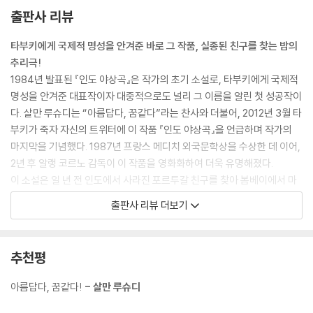
출판사 리뷰
타부키에게 국제적 명성을 안겨준 바로 그 작품, 실종된 친구를 찾는 밤의
추리극!
1984년 발표된 『인도 야상곡』은 작가의 초기 소설로, 타부키에게 국제적
명성을 안겨준 대표작이자 대중적으로도 널리 그 이름을 알린 첫 성공작이
다. 살만 루슈디는 “아름답다, 꿈같다”라는 찬사와 더불어, 2012년 3월 타
부키가 죽자 자신의 트위터에 이 작품 『인도 야상곡』을 언급하며 작가의
마지막을 기념했다. 1987년 프랑스 메디치 외국문학상을 수상한 데 이어,
2년 후 알랭 코르노 감독이 이 작품을 영화화하여 더욱 유명해졌다.
이 소설은 일 년 전 인도에서 사라진 포르투갈 친구를 찾아 봄베이에서 마
드라스를 거쳐 고아에 이르는 ‘나’의 여행기다. 이 여정에서 ‘나’는 숱한 주
출판사 리뷰 더보기
변인들을 만난다. 사라진 친구의 뒤를 캐나가는 이 추리극 서사구조는 이
책의 수수께끼 같은 묘미를 극대화한다. 비말라 사르라고 불리는 친구의
여자, 그가 머물렀다고 하는 병원에서 근무하는 의사, 타지마할 호텔의 경
추천평
비원들, 마드라스 넘어가던 숙박소에서 만난 시한부 인생의 한 남자, 코로
만델 호텔에서 갑자기 내 방문을 두드린 전날의 여성 숙박객, 신지학협회
아름답다, 꿈같다!
- 살만 루슈디
인도 학자, 망갈로르행 버스 정류장에서 만난 한몸에 붙어사는 형과 아우,